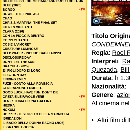
BILLIE EILISH - HIT ME HARD AND SOFT: THE TOUR
BLUE (2026)
BORGO
NEW
BOWIE: THE FINAL ACT
CHAO
CHRIS & MARTINA: THE FINAL SET
CITIZEN VIGILANTE
CLARA (2026)
Titolo Origin
CON LA PIOGGIA DENTRO
CORPI MUTANTI
CONDEMNE
COS'E' L'AMORE?
CREATURE LUMINOSE
Regia
:
Roel 
DEEP WATER - INCUBO DAGLI ABISSI
DISCLOSURE DAY
Interpreti
:
Ra
DON'T LET THE SUN
DRACULA (2025)
Quezada
,
Bil
E I FIGLI DOPO DI LORO
ELECTION DAY
Durata
: h 1.3
FINDING EMILY
FUZE - CONTO ALLA ROVESCIA
Nazionalità
:
GENERAZIONE FUMETTO
GOOD LUCK, HAVE FUN, DON’T DIE
Genere
:
azio
GRETA E LE FAVOLE VERE
NEW
HEN - STORIA DI UNA GALLINA
Al cinema ne
HIEDRA
HOKUM
NEW
HOPPER - IL SEGRETO DELLA MARMOTTA
•
Altri film di
IBRIDAZIONI
IL BACIO DELLA DONNA RAGNO (2026)
IL GRANDE BOCCIA