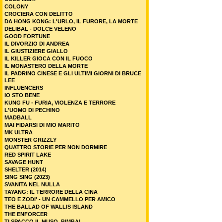
COLONY
CROCIERA CON DELITTO
DA HONG KONG: L'URLO, IL FURORE, LA MORTE
DELIBAL - DOLCE VELENO
GOOD FORTUNE
IL DIVORZIO DI ANDREA
IL GIUSTIZIERE GIALLO
IL KILLER GIOCA CON IL FUOCO
IL MONASTERO DELLA MORTE
IL PADRINO CINESE E GLI ULTIMI GIORNI DI BRUCE
LEE
INFLUENCERS
IO STO BENE
KUNG FU - FURIA, VIOLENZA E TERRORE
L'UOMO DI PECHINO
MADBALL
MAI FIDARSI DI MIO MARITO
MK ULTRA
MONSTER GRIZZLY
QUATTRO STORIE PER NON DORMIRE
RED SPIRIT LAKE
SAVAGE HUNT
SHELTER (2014)
SING SING (2023)
SVANITA NEL NULLA
TAYANG: IL TERRORE DELLA CINA
TEO E ZODI' - UN CAMMELLO PER AMICO
THE BALLAD OF WALLIS ISLAND
THE ENFORCER
TI SPACCO IL MUSO, BIMBA!