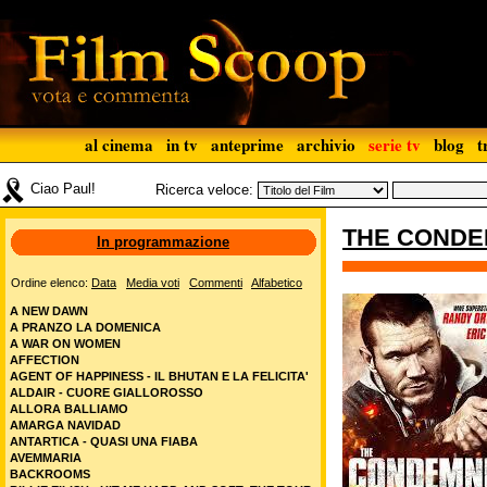
al cinema
in tv
anteprime
archivio
serie tv
blog
t
Ciao Paul!
Ricerca veloce:
THE CONDEM
In programmazione
Ordine elenco:
Data
Media voti
Commenti
Alfabetico
A NEW DAWN
A PRANZO LA DOMENICA
A WAR ON WOMEN
AFFECTION
AGENT OF HAPPINESS - IL BHUTAN E LA FELICITA'
ALDAIR - CUORE GIALLOROSSO
ALLORA BALLIAMO
AMARGA NAVIDAD
ANTARTICA - QUASI UNA FIABA
AVEMMARIA
BACKROOMS