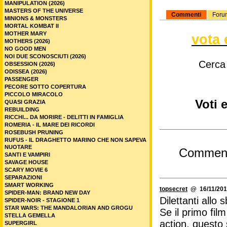
MANIPULATION (2026)
MASTERS OF THE UNIVERSE
Commenti
Foru
MINIONS & MONSTERS
MORTAL KOMBAT II
MOTHER MARY
vota 
MOTHERS (2026)
NO GOOD MEN
NOI DUE SCONOSCIUTI (2026)
Cerca
OBSESSION (2026)
ODISSEA (2026)
PASSENGER
PECORE SOTTO COPERTURA
PICCOLO MIRACOLO
Voti 
QUASI GRAZIA
REBUILDING
RICCHI... DA MORIRE - DELITTI IN FAMIGLIA
ROMERIA - IL MARE DEI RICORDI
ROSEBUSH PRUNING
RUFUS - IL DRAGHETTO MARINO CHE NON SAPEVA
NUOTARE
Commen
SANTI E VAMPIRI
SAVAGE HOUSE
SCARY MOVIE 6
SEPARAZIONI
SMART WORKING
topsecret
@ 16/11/201
SPIDER-MAN: BRAND NEW DAY
Dilettanti allo 
SPIDER-NOIR - STAGIONE 1
STAR WARS: THE MANDALORIAN AND GROGU
Se il primo fil
STELLA GEMELLA
action, questo
SUPERGIRL