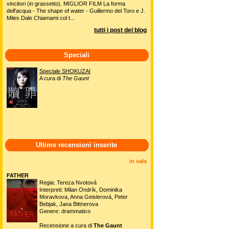
vincitori (in grassetto). MIGLIOR FILM La forma
dell'acqua - The shape of water - Guillermo del Toro e J.
Miles Dale Chiamami col t...
tutti i post del blog
Speciali
Speciale SHOKUZAI
A cura di
The Gaunt
Ultime recensioni inserite
in sala
FATHER
Regia: Tereza Nvotová
Interpreti: Milan Ondrík, Dominika
Moravkova, Anna Geislerová, Peter
Bebjak, Jana Bittnerova
Genere: drammatico
Recensione a cura di
The Gaunt