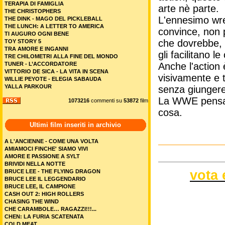
TERAPIA DI FAMIGLIA
arte nè parte.
THE CHRISTOPHERS
L'ennesimo wre
THE DINK - MAGO DEL PICKLEBALL
THE LUNCH: A LETTER TO AMERICA
convince, non 
TI AUGURO OGNI BENE
che dovrebbe, r
TOY STORY 5
TRA AMORE E INGANNI
gli facilitano le
TRE CHILOMETRI ALLA FINE DEL MONDO
Anche l'action
TUNER - L’ACCORDATORE
VITTORIO DE SICA - LA VITA IN SCENA
visivamente e t
WILLIE PEYOTE - ELEGIA SABAUDA
YALLA PARKOUR
senza giungere
La WWE pensasse
1073216
commenti su
53872
film
cosa.
Ultimi film inseriti in archivio
A L'ANCIENNE - COME UNA VOLTA
AMIAMOCI FINCHE' SIAMO VIVI
AMORE E PASSIONE A SYLT
BRIVIDI NELLA NOTTE
vota 
BRUCE LEE - THE FLYING DRAGON
BRUCE LEE IL LEGGENDARIO
BRUCE LEE, IL CAMPIONE
CASH OUT 2: HIGH ROLLERS
CHASING THE WIND
CHE CARAMBOLE… RAGAZZI!!!...
CHEN: LA FURIA SCATENATA
COLD MEAT