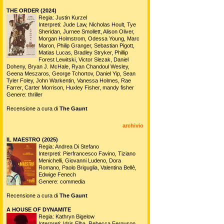
THE ORDER (2024)
Regia: Justin Kurzel
Interpreti: Jude Law, Nicholas Hoult, Tye
Sheridan, Jurnee Smollett, Alison Oliver,
Morgan Holmstrom, Odessa Young, Marc
Maron, Philip Granger, Sebastian Pigott,
Matias Lucas, Bradley Stryker, Phillip
Forest Lewitski, Victor Slezak, Daniel
Doheny, Bryan J. McHale, Ryan Chandoul Wesley,
Geena Meszaros, George Tchortov, Daniel Yip, Sean
Tyler Foley, John Warkentin, Vanessa Holmes, Rae
Farrer, Carter Morrison, Huxley Fisher, mandy fisher
Genere: thriller
Recensione a cura di
The Gaunt
archivio
IL MAESTRO (2025)
Regia: Andrea Di Stefano
Interpreti: Pierfrancesco Favino, Tiziano
Menichelli, Giovanni Ludeno, Dora
Romano, Paolo Briguglia, Valentina Bellè,
Edwige Fenech
Genere: commedia
Recensione a cura di
The Gaunt
A HOUSE OF DYNAMITE
Regia: Kathryn Bigelow
Interpreti: Idris Elba, Rebecca Ferguson,