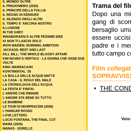
IL MONDO OLTRE
Trama del fi
IL PRIGIONIERO (2025)
IL PRINCIPE DELLA FOLLIA
Dopo una miss
IL REGNO DI KENSUKE
IL SILENZIO DEGLI ALTRI
gang di scomm
IL TEMPO E' ANCORA NOSTRO
ILLUSIONE
bersaglio uma
IN THE GREY
essere uccis
INNAMORARSI E ALTRE PESSIME IDEE
IO NON TI LASCIO SOLO
padre e i me
IRON MAIDEN: BURNING AMBITION
JACKASS: BEST AND LAST
tutto campo c
KILL BILL: THE WHOLE BLOODY AFFAIR
KIM NOVAK'S VERTIGO - LA DONNA CHE VISSE DUE
VOLTE
Film colleg
KING MARRACASH
KONTINENTAL '25
SOPRAVVIS
LA BOLLA DELLE ACQUE MATTE
LA CASA - IL ROGO DEL MALE
LA CRONOLOGIA DELL’ACQUA
•
THE COND
LA FESTA E' FINITA!
L'AMORE CHE RIMANE
L'AMORE STA BENE SU TUTTO
LE BAMBINE
LE TIGRI DI MOMPRACEM (2026)
L'HANGAR ROSSO
LOVE LETTERS
Voto 
LUCIO FONTANA, THE FINAL CUT
MAMA (2025)
MANAS - SORELLE