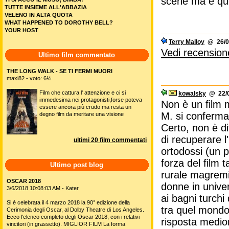
scene ma è que
TUTTE INSIEME ALL'ABBAZIA
VELENO IN ALTA QUOTA
WHAT HAPPENED TO DOROTHY BELL?
YOUR HOST
Terry Malloy
@ 26/03
Vedi recension
Ultimo film commentato
THE LONG WALK - SE TI FERMI MUORI
maxi82 - voto: 6½
Film che cattura l' attenzione e ci si
kowalsky
@ 22/0
immedesima nei protagonisti,forse poteva
Non è un film 
essere ancora più crudo ma resta un
M. si conferma 
degno film da meritare una visione
Certo, non è di
di recuperare l
ultimi 20 film commentati
ortodossi (un p
forza del film 
Ultimo post blog
rurale magremin
OSCAR 2018
donne in unive
3/6/2018 10:08:03 AM - Kater
ai bagni turch
Si è celebrata il 4 marzo 2018 la 90° edizione della
tra quel mondo 
Cerimonia degli Oscar, al Dolby Theatre di Los Angeles.
Ecco l'elenco completo degli Oscar 2018, con i relativi
risposta medior
vincitori (in grassetto). MIGLIOR FILM La forma