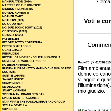
Cerca
MANIPULATION (2026)
MASTERS OF THE UNIVERSE
MINIONS & MONSTERS
MORTAL KOMBAT II
MOTHER MARY
Voti e co
MOTHERS (2026)
NO GOOD MEN
NOI DUE SCONOSCIUTI (2026)
OBSESSION (2026)
ODISSEA (2026)
PASSENGER
PECORE SOTTO COPERTURA
Commen
PICCOLO MIRACOLO
QUASI GRAZIA
REBUILDING
RICCHI... DA MORIRE - DELITTI IN FAMIGLIA
ROMERIA - IL MARE DEI RICORDI
Paolo70
@ 01/09/2015 
ROSEBUSH PRUNING
Film ambientat
RUFUS - IL DRAGHETTO MARINO CHE NON SAPEVA
NUOTARE
donne cercano d
SANTI E VAMPIRI
villaggio è qua
SAVAGE HOUSE
SCARY MOVIE 6
l'illuminazione)
SEPARAZIONI
mio giudizio.
SMART WORKING
SPIDER-MAN: BRAND NEW DAY
SPIDER-NOIR - STAGIONE 1
STAR WARS: THE MANDALORIAN AND GROGU
STELLA GEMELLA
SUPERGIRL
The Gaunt
@ 26/01/2