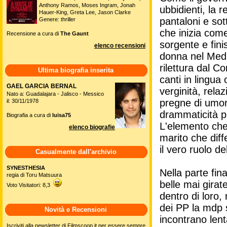
Anthony Ramos, Moses Ingram, Jonah
ubbidienti, la 
Hauer-King, Greta Lee, Jason Clarke
pantaloni e sot
Genere: thriller
che inizia com
Recensione a cura di
The Gaunt
sorgente e fini
elenco recensioni
donna nel Medi
rilettura dal C
Ultima biografia inserita
canti in lingua
GAEL GARCIA BERNAL
verginità, rela
Nato a: Guadalajara - Jalisco - Messico
pregne di umori
il: 30/11/1978
drammaticità p
Biografia a cura di
luisa75
L'elemento che 
elenco biografie
marito che diff
il vero ruolo de
Casualmente dall'archivio
SYNESTHESIA
Nella parte fin
regia di Toru Matsuura
belle mai girat
Voto Visitatori: 8,3
dentro di loro, 
dei PP la mdp 
Novità e Recensioni
incontrano lent
Iscriviti alla newsletter di Filmscoop.it per essere sempre