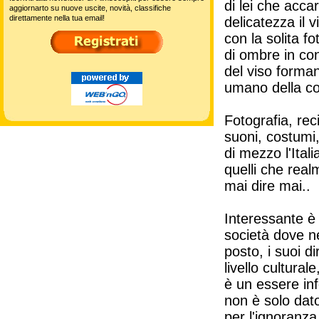
di lei che acca
aggiornarto su nuove uscite, novità, classifiche
direttamente nella tua email!
delicatezza il 
con la solita f
di ombre in con
del viso forma
umano della co
Fotografia, rec
suoni, costumi,
di mezzo l'Ital
quelli che real
mai dire mai..
Interessante è i
società dove ne
posto, i suoi di
livello cultur
è un essere inf
non è solo dat
per l'ignoranz