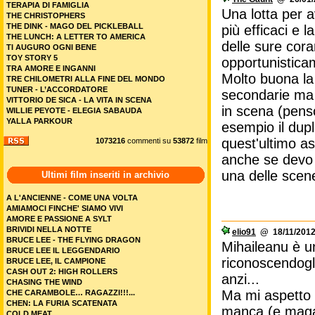
TERAPIA DI FAMIGLIA
Una lotta per a
THE CHRISTOPHERS
THE DINK - MAGO DEL PICKLEBALL
più efficaci e 
THE LUNCH: A LETTER TO AMERICA
delle sure cor
TI AUGURO OGNI BENE
TOY STORY 5
opportunisticam
TRA AMORE E INGANNI
Molto buona la
TRE CHILOMETRI ALLA FINE DEL MONDO
TUNER - L’ACCORDATORE
secondarie ma 
VITTORIO DE SICA - LA VITA IN SCENA
in scena (pens
WILLIE PEYOTE - ELEGIA SABAUDA
YALLA PARKOUR
esempio il dupl
quest'ultimo a
1073216
commenti su
53872
film
anche se devo 
una delle scene 
Ultimi film inseriti in archivio
A L'ANCIENNE - COME UNA VOLTA
AMIAMOCI FINCHE' SIAMO VIVI
AMORE E PASSIONE A SYLT
BRIVIDI NELLA NOTTE
elio91
@ 18/11/2012
BRUCE LEE - THE FLYING DRAGON
Mihaileanu è un
BRUCE LEE IL LEGGENDARIO
riconoscendogli
BRUCE LEE, IL CAMPIONE
CASH OUT 2: HIGH ROLLERS
anzi...
CHASING THE WIND
Ma mi aspetto s
CHE CARAMBOLE… RAGAZZI!!!...
CHEN: LA FURIA SCATENATA
manca (e magari
COLD MEAT