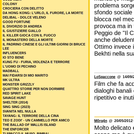
COLONY
problema sorg
CROCIERA CON DELITTO
sfondo sociale
DA HONG KONG: L'URLO, IL FURORE, LA MORTE
DELIBAL - DOLCE VELENO
blocca nel mec
GOOD FORTUNE
provoca ma in f
IL DIVORZIO DI ANDREA
IL GIUSTIZIERE GIALLO
Peggio de "Il 
IL KILLER GIOCA CON IL FUOCO
anche deludent
IL MONASTERO DELLA MORTE
IL PADRINO CINESE E GLI ULTIMI GIORNI DI BRUCE
Ottimo invece i
LEE
Bekhti nella su
INFLUENCERS
IO STO BENE
KUNG FU - FURIA, VIOLENZA E TERRORE
L'UOMO DI PECHINO
MADBALL
MAI FIDARSI DI MIO MARITO
LoSpaccone
@ 14/09/2
MK ULTRA
Film che fa acq
MONSTER GRIZZLY
QUATTRO STORIE PER NON DORMIRE
dialoghi banali
RED SPIRIT LAKE
ripetitivo e inu
SAVAGE HUNT
SHELTER (2014)
SING SING (2023)
SVANITA NEL NULLA
TAYANG: IL TERRORE DELLA CINA
TEO E ZODI' - UN CAMMELLO PER AMICO
M0rg4n
@ 20/05/2012 
THE BALLAD OF WALLIS ISLAND
Molto delicato 
THE ENFORCER
TI SPACCO IL MUSO, BIMBA!