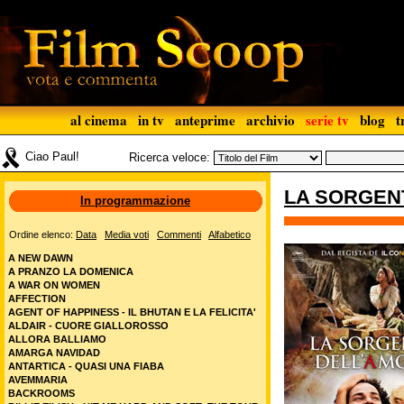
al cinema
in tv
anteprime
archivio
serie tv
blog
t
Ciao Paul!
Ricerca veloce:
LA SORGEN
In programmazione
Ordine elenco:
Data
Media voti
Commenti
Alfabetico
A NEW DAWN
A PRANZO LA DOMENICA
A WAR ON WOMEN
AFFECTION
AGENT OF HAPPINESS - IL BHUTAN E LA FELICITA'
ALDAIR - CUORE GIALLOROSSO
ALLORA BALLIAMO
AMARGA NAVIDAD
ANTARTICA - QUASI UNA FIABA
AVEMMARIA
BACKROOMS