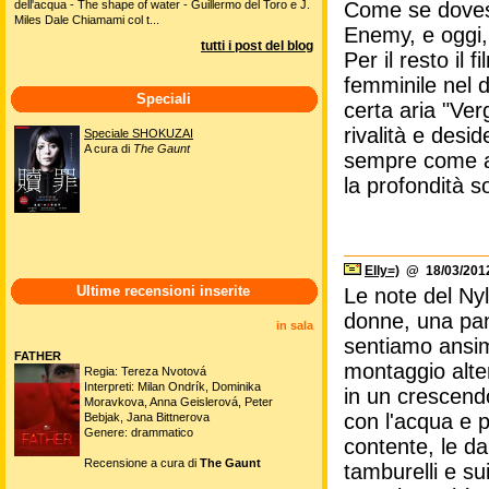
dell'acqua - The shape of water - Guillermo del Toro e J.
Come se dovess
Miles Dale Chiamami col t...
Enemy, e oggi, 
tutti i post del blog
Per il resto il
femminile nel d
Speciali
certa aria "Ver
rivalità e desi
Speciale SHOKUZAI
A cura di
The Gaunt
sempre come am
la profondità s
Elly=)
@ 18/03/2012
Ultime recensioni inserite
Le note del Ny
donne, una pan
in sala
sentiamo ansima
FATHER
montaggio alte
Regia: Tereza Nvotová
Interpreti: Milan Ondrík, Dominika
in un crescend
Moravkova, Anna Geislerová, Peter
con l'acqua e p
Bebjak, Jana Bittnerova
Genere: drammatico
contente, le d
Recensione a cura di
The Gaunt
tamburelli e su