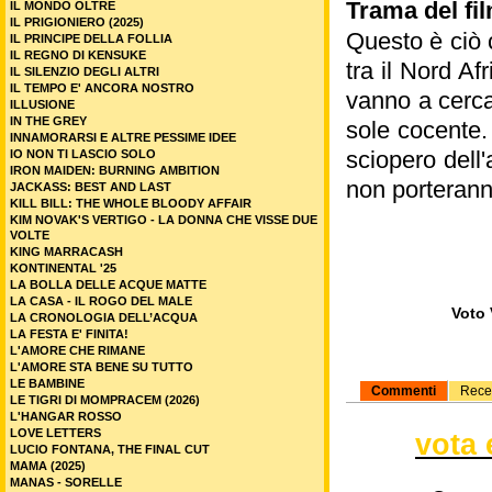
Trama del fi
IL MONDO OLTRE
IL PRIGIONIERO (2025)
Questo è ciò 
IL PRINCIPE DELLA FOLLIA
IL REGNO DI KENSUKE
tra il Nord Af
IL SILENZIO DEGLI ALTRI
IL TEMPO E' ANCORA NOSTRO
vanno a cerca
ILLUSIONE
IN THE GREY
sole cocente.
INNAMORARSI E ALTRE PESSIME IDEE
sciopero dell
IO NON TI LASCIO SOLO
IRON MAIDEN: BURNING AMBITION
non porteranno
JACKASS: BEST AND LAST
KILL BILL: THE WHOLE BLOODY AFFAIR
KIM NOVAK'S VERTIGO - LA DONNA CHE VISSE DUE
VOLTE
KING MARRACASH
KONTINENTAL '25
LA BOLLA DELLE ACQUE MATTE
LA CASA - IL ROGO DEL MALE
Voto 
LA CRONOLOGIA DELL’ACQUA
LA FESTA E' FINITA!
L'AMORE CHE RIMANE
L'AMORE STA BENE SU TUTTO
LE BAMBINE
Commenti
Rece
LE TIGRI DI MOMPRACEM (2026)
L'HANGAR ROSSO
LOVE LETTERS
vota 
LUCIO FONTANA, THE FINAL CUT
MAMA (2025)
MANAS - SORELLE