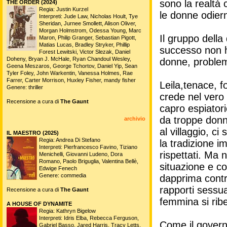
sono la realtà 
THE ORDER (2024)
Regia: Justin Kurzel
le donne odier
Interpreti: Jude Law, Nicholas Hoult, Tye
Sheridan, Jurnee Smollett, Alison Oliver,
Morgan Holmstrom, Odessa Young, Marc
Il gruppo della
Maron, Philip Granger, Sebastian Pigott,
Matias Lucas, Bradley Stryker, Phillip
successo non ha
Forest Lewitski, Victor Slezak, Daniel
Doheny, Bryan J. McHale, Ryan Chandoul Wesley,
donne, problem
Geena Meszaros, George Tchortov, Daniel Yip, Sean
Tyler Foley, John Warkentin, Vanessa Holmes, Rae
Farrer, Carter Morrison, Huxley Fisher, mandy fisher
Leila,tenace, f
Genere: thriller
crede nel vero
Recensione a cura di
The Gaunt
capro espiatori
da troppe donn
archivio
al villaggio, c
IL MAESTRO (2025)
Regia: Andrea Di Stefano
la tradizione i
Interpreti: Pierfrancesco Favino, Tiziano
rispettati. Ma
Menichelli, Giovanni Ludeno, Dora
Romano, Paolo Briguglia, Valentina Bellè,
situazione e co
Edwige Fenech
Genere: commedia
dapprima contr
rapporti sessual
Recensione a cura di
The Gaunt
femmina si ribe
A HOUSE OF DYNAMITE
Regia: Kathryn Bigelow
Interpreti: Idris Elba, Rebecca Ferguson,
Come il governo
Gabriel Basso, Jared Harris, Tracy Letts,