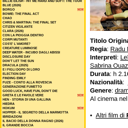
BILLIE EILISH - HIT ME HARD AND SOFT: THE TOUR
BLUE (2026)
BORGO
NEW
BOWIE: THE FINAL ACT
CHAO
CHRIS & MARTINA: THE FINAL SET
CITIZEN VIGILANTE
CLARA (2026)
CON LA PIOGGIA DENTRO
Titolo Origin
CORPI MUTANTI
COS'E' L'AMORE?
Regia
:
Radu 
CREATURE LUMINOSE
DEEP WATER - INCUBO DAGLI ABISSI
Interpreti
:
Le
DISCLOSURE DAY
DON'T LET THE SUN
Sabrina Ouaz
DRACULA (2025)
E I FIGLI DOPO DI LORO
Durata
: h 2.1
ELECTION DAY
FINDING EMILY
Nazionalità
:
FUZE - CONTO ALLA ROVESCIA
GENERAZIONE FUMETTO
Genere
:
dram
GOOD LUCK, HAVE FUN, DON’T DIE
GRETA E LE FAVOLE VERE
NEW
Al cinema ne
HEN - STORIA DI UNA GALLINA
HIEDRA
HOKUM
NEW
HOPPER - IL SEGRETO DELLA MARMOTTA
•
Altri film di
IBRIDAZIONI
IL BACIO DELLA DONNA RAGNO (2026)
IL GRANDE BOCCIA