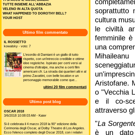
completamen
TUTTE INSIEME ALL'ABBAZIA
VELENO IN ALTA QUOTA
soprattutto 
WHAT HAPPENED TO DOROTHY BELL?
YOUR HOST
cultura mus
le civiltà 
Ultimo film commentato
femminile è
IL ROSSETTO
una comprens
kowalsky - voto: 7
Mihaileanu 
L'esordio di Damiani è un giallo di tutto
rispetto, con un'intreccio credibile e ottime
idee registiche. Ispirato per certi versi al
sceneggiat
cinema d'oltralpe, ma anche a certi film
americani cfr. La strada dai quartieri alti e al
un'imprescin
primo Zavattini, con belle location e un
personaggio memorabile come que...
Aristofane. 
ultimi 20 film commentati
o "Vecchia L
e il co-sc
Ultimo post blog
attraverso gl
OSCAR 2018
3/6/2018 10:08:03 AM - Kater
"
La Sorgente
Si è celebrata il 4 marzo 2018 la 90° edizione della
Cerimonia degli Oscar, al Dolby Theatre di Los Angeles.
è un dato p
Ecco l'elenco completo degli Oscar 2018, con i relativi