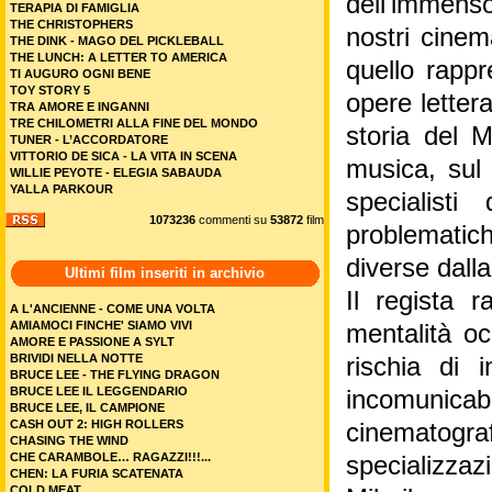
dell'immenso
TERAPIA DI FAMIGLIA
THE CHRISTOPHERS
nostri cinem
THE DINK - MAGO DEL PICKLEBALL
THE LUNCH: A LETTER TO AMERICA
quello rappr
TI AUGURO OGNI BENE
TOY STORY 5
opere lettera
TRA AMORE E INGANNI
TRE CHILOMETRI ALLA FINE DEL MONDO
storia del M
TUNER - L’ACCORDATORE
VITTORIO DE SICA - LA VITA IN SCENA
musica, sul 
WILLIE PEYOTE - ELEGIA SABAUDA
YALLA PARKOUR
specialist
1073236
commenti su
53872
film
problematic
diverse dalla
Ultimi film inseriti in archivio
Il regista 
A L'ANCIENNE - COME UNA VOLTA
AMIAMOCI FINCHE' SIAMO VIVI
mentalità oc
AMORE E PASSIONE A SYLT
BRIVIDI NELLA NOTTE
rischia di 
BRUCE LEE - THE FLYING DRAGON
BRUCE LEE IL LEGGENDARIO
incomunicab
BRUCE LEE, IL CAMPIONE
CASH OUT 2: HIGH ROLLERS
cinematogr
CHASING THE WIND
CHE CARAMBOLE… RAGAZZI!!!...
specializza
CHEN: LA FURIA SCATENATA
COLD MEAT