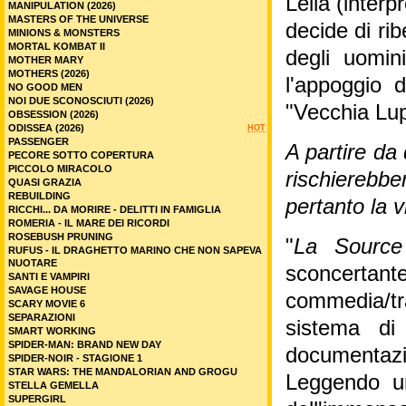
Leila (interp
MANIPULATION (2026)
MASTERS OF THE UNIVERSE
decide di ri
MINIONS & MONSTERS
MORTAL KOMBAT II
degli uomin
MOTHER MARY
MOTHERS (2026)
l'appoggio 
NO GOOD MEN
NOI DUE SCONOSCIUTI (2026)
"Vecchia Lup
OBSESSION (2026)
ODISSEA (2026)
HOT
PASSENGER
A partire da 
PECORE SOTTO COPERTURA
PICCOLO MIRACOLO
rischierebber
QUASI GRAZIA
REBUILDING
pertanto la v
RICCHI... DA MORIRE - DELITTI IN FAMIGLIA
ROMERIA - IL MARE DEI RICORDI
ROSEBUSH PRUNING
"
La Sourc
RUFUS - IL DRAGHETTO MARINO CHE NON SAPEVA
NUOTARE
sconcert
SANTI E VAMPIRI
SAVAGE HOUSE
commedia/t
SCARY MOVIE 6
SEPARAZIONI
sistema di
SMART WORKING
SPIDER-MAN: BRAND NEW DAY
documentaz
SPIDER-NOIR - STAGIONE 1
STAR WARS: THE MANDALORIAN AND GROGU
Leggendo un
STELLA GEMELLA
SUPERGIRL