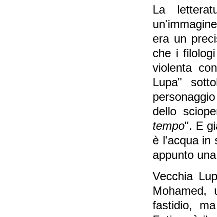
La letterat
un'immagine 
era un preci
che i filolo
violenta co
Lupa" sotto
personaggio 
dello sciop
tempo
". E g
è l'acqua in 
appunto una 
Vecchia Lup
Mohamed, u
fastidio, m