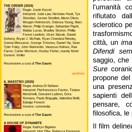
l'umanità 
THE ORDER (2024)
Regia: Justin Kurzel
Interpreti: Jude Law, Nicholas Hoult, Tye
rifiutato 
Sheridan, Jurnee Smollett, Alison Oliver,
Morgan Holmstrom, Odessa Young, Marc
sclerotico pe
Maron, Philip Granger, Sebastian Pigott,
Matias Lucas, Bradley Stryker, Phillip
trasformismo
Forest Lewitski, Victor Slezak, Daniel
Doheny, Bryan J. McHale, Ryan Chandoul Wesley,
città, un
im
Geena Meszaros, George Tchortov, Daniel Yip, Sean
Tyler Foley, John Warkentin, Vanessa Holmes, Rae
Difendi sem
Farrer, Carter Morrison, Huxley Fisher, mandy fisher
Genere: thriller
saggio, che 
Recensione a cura di
The Gaunt
Sure
coranic
archivio
propone del
IL MAESTRO (2025)
una presenz
Regia: Andrea Di Stefano
Interpreti: Pierfrancesco Favino, Tiziano
sapienti de
Menichelli, Giovanni Ludeno, Dora
Romano, Paolo Briguglia, Valentina Bellè,
Edwige Fenech
pensare, c
Genere: commedia
filosofica, le
Recensione a cura di
The Gaunt
A HOUSE OF DYNAMITE
Il film deli
Regia: Kathryn Bigelow
Interpreti: Idris Elba, Rebecca Ferguson,