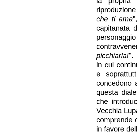
la propria
riproduzione
che ti ama
"
capitanata 
personaggio
contravvene
picchiarla!
".
in cui conti
e soprattut
concedono at
questa diale
che introduc
Vecchia Lup
comprende q
in favore del