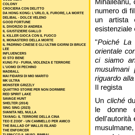
Mihaileanu, 
COLONY
CROCIERA CON DELITTO
numero di fi
DA HONG KONG: L'URLO, IL FURORE, LA MORTE
DELIBAL - DOLCE VELENO
un artista 
GOOD FORTUNE
IL DIVORZIO DI ANDREA
esistenziale
IL GIUSTIZIERE GIALLO
IL KILLER GIOCA CON IL FUOCO
IL MONASTERO DELLA MORTE
"
Poiché La 
IL PADRINO CINESE E GLI ULTIMI GIORNI DI BRUCE
LEE
orientale co
INFLUENCERS
IO STO BENE
ci siamo a
KUNG FU - FURIA, VIOLENZA E TERRORE
L'UOMO DI PECHINO
musulmani p
MADBALL
MAI FIDARSI DI MIO MARITO
riguardo all
MK ULTRA
MONSTER GRIZZLY
Il regista
QUATTRO STORIE PER NON DORMIRE
RED SPIRIT LAKE
SAVAGE HUNT
Un
cliché
du
SHELTER (2014)
SING SING (2023)
le donne d
SVANITA NEL NULLA
TAYANG: IL TERRORE DELLA CINA
dell'autorità
TEO E ZODI' - UN CAMMELLO PER AMICO
THE BALLAD OF WALLIS ISLAND
musulmane
THE ENFORCER
TI SPACCO IL MUSO, BIMBA!