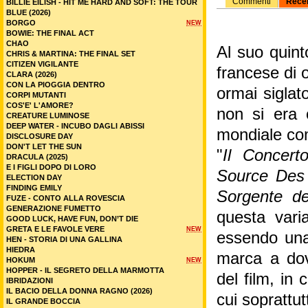
Commenti
Rece
BILLIE EILISH - HIT ME HARD AND SOFT: THE TOUR
BLUE (2026)
BORGO
NEW
BOWIE: THE FINAL ACT
CHAO
Al suo quint
CHRIS & MARTINA: THE FINAL SET
CITIZEN VIGILANTE
francese di 
CLARA (2026)
CON LA PIOGGIA DENTRO
ormai siglat
CORPI MUTANTI
COS'E' L'AMORE?
non si era 
CREATURE LUMINOSE
DEEP WATER - INCUBO DAGLI ABISSI
mondiale co
DISCLOSURE DAY
DON'T LET THE SUN
"
Il Concert
DRACULA (2025)
E I FIGLI DOPO DI LORO
Source De
ELECTION DAY
FINDING EMILY
Sorgente de
FUZE - CONTO ALLA ROVESCIA
GENERAZIONE FUMETTO
questa vari
GOOD LUCK, HAVE FUN, DON’T DIE
GRETA E LE FAVOLE VERE
NEW
essendo una
HEN - STORIA DI UNA GALLINA
HIEDRA
marca a dov
HOKUM
NEW
HOPPER - IL SEGRETO DELLA MARMOTTA
del film, in 
IBRIDAZIONI
IL BACIO DELLA DONNA RAGNO (2026)
cui soprattut
IL GRANDE BOCCIA