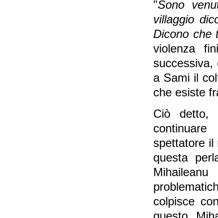
"
Sono venut
villaggio di
Dicono che t
violenza f
successiva,
a Sami il co
che esiste fra
Ciò detto, 
continuare
spettatore il
questa perl
Mihaileanu
problematich
colpisce co
questo Miha