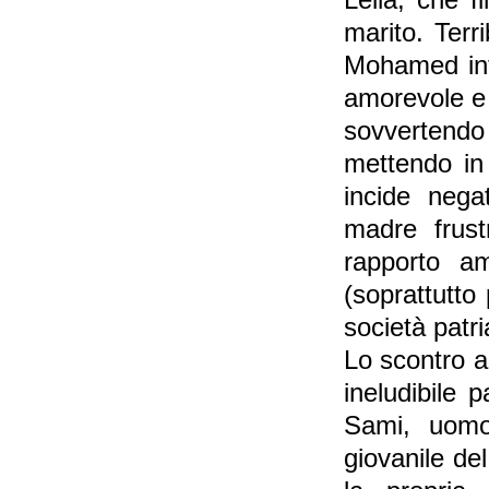
Leila, che f
marito. Terri
Mohamed infl
amorevole e 
sovvertendo
mettendo in c
incide nega
madre frust
rapporto a
(soprattutto
società patri
Lo scontro a
ineludibile 
Sami, uomo 
giovanile del