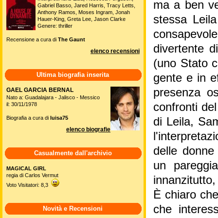
ma a ben ved
Gabriel Basso, Jared Harris, Tracy Letts,
Anthony Ramos, Moses Ingram, Jonah
stessa Leil
Hauer-King, Greta Lee, Jason Clarke
Genere: thriller
consapevole
Recensione a cura di
The Gaunt
divertente d
elenco recensioni
(uno Stato c
Ultima biografia inserita
gente e in e
presenza os
GAEL GARCIA BERNAL
Nato a: Guadalajara - Jalisco - Messico
confronti del
il: 30/11/1978
Biografia a cura di
luisa75
di Leila, Sa
elenco biografie
l'interpreta
delle donne
Casualmente dall'archivio
un pareggia
MAGICAL GIRL
regia di Carlos Vermut
innanzitutto
Voto Visitatori: 8,3
È chiaro che
che interes
Novità e Recensioni