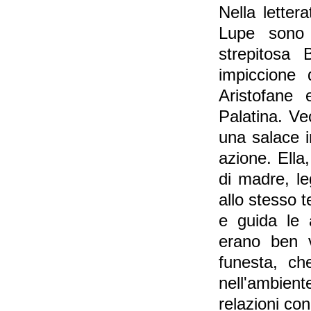
Nella letter
Lupe sono 
strepitosa 
impiccione 
Aristofane 
Palatina. V
una salace i
azione. Ella
di madre, le
allo stesso 
e guida le 
erano ben v
funesta, ch
nell'ambien
relazioni co