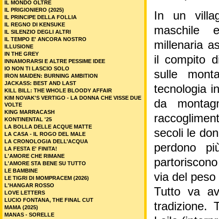
IL MONDO OLTRE
IL PRIGIONIERO (2025)
In un villa
IL PRINCIPE DELLA FOLLIA
IL REGNO DI KENSUKE
maschile 
IL SILENZIO DEGLI ALTRI
IL TEMPO E' ANCORA NOSTRO
millenaria a
ILLUSIONE
IN THE GREY
il compito 
INNAMORARSI E ALTRE PESSIME IDEE
IO NON TI LASCIO SOLO
sulle mont
IRON MAIDEN: BURNING AMBITION
JACKASS: BEST AND LAST
tecnologia i
KILL BILL: THE WHOLE BLOODY AFFAIR
KIM NOVAK'S VERTIGO - LA DONNA CHE VISSE DUE
da montagna
VOLTE
KING MARRACASH
raccogliment
KONTINENTAL '25
LA BOLLA DELLE ACQUE MATTE
secoli le don
LA CASA - IL ROGO DEL MALE
LA CRONOLOGIA DELL’ACQUA
perdono pi
LA FESTA E' FINITA!
L'AMORE CHE RIMANE
partoriscon
L'AMORE STA BENE SU TUTTO
LE BAMBINE
via del peso 
LE TIGRI DI MOMPRACEM (2026)
L'HANGAR ROSSO
Tutto va ava
LOVE LETTERS
LUCIO FONTANA, THE FINAL CUT
tradizione.
MAMA (2025)
MANAS - SORELLE