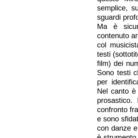
semplice, s
sguardi prof
Ma è sicur
contenuto ar
col musicis
testi (sottot
film) dei nu
Sono testi ch
per identifi
Nel canto è
prosastico.
confronto fr
e sono sfida
con danze e 
è strumento 