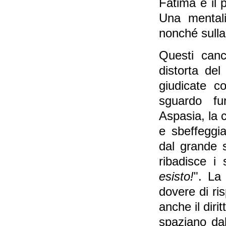
Fatima è il 
Una mentali
nonché sulla
Questi canc
distorta de
giudicate c
sguardo fu
Aspasia, la c
e sbeffeggi
dal grande s
ribadisce i 
esisto!
". La
dovere di ri
anche il diri
spaziano dal