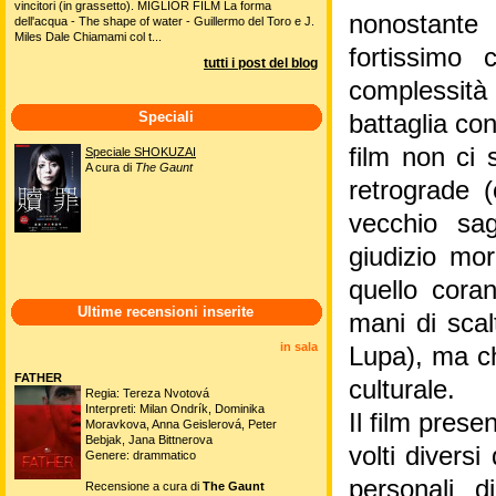
vincitori (in grassetto). MIGLIOR FILM La forma
nonostante 
dell'acqua - The shape of water - Guillermo del Toro e J.
Miles Dale Chiamami col t...
fortissimo 
tutti i post del blog
complessità 
Speciali
battaglia con
film non ci 
Speciale SHOKUZAI
A cura di
The Gaunt
retrograde 
vecchio sa
giudizio mor
quello coran
Ultime recensioni inserite
mani di scal
in sala
Lupa), ma ch
FATHER
culturale.
Regia: Tereza Nvotová
Interpreti: Milan Ondrík, Dominika
Il film prese
Moravkova, Anna Geislerová, Peter
Bebjak, Jana Bittnerova
volti divers
Genere: drammatico
personali 
Recensione a cura di
The Gaunt