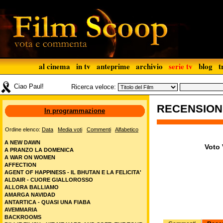
al cinema
in tv
anteprime
archivio
serie tv
blog
t
Ciao Paul!
Ricerca veloce:
RECENSIO
In programmazione
Ordine elenco:
Data
Media voti
Commenti
Alfabetico
A NEW DAWN
Voto 
A PRANZO LA DOMENICA
A WAR ON WOMEN
AFFECTION
AGENT OF HAPPINESS - IL BHUTAN E LA FELICITA'
ALDAIR - CUORE GIALLOROSSO
ALLORA BALLIAMO
AMARGA NAVIDAD
ANTARTICA - QUASI UNA FIABA
AVEMMARIA
BACKROOMS