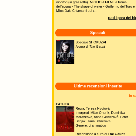
vincitori (in grassetto). MIGLIOR FILM La forma
dell'acqua - The shape of water - Guillermo del Toro e 
Miles Dale Chiamami col t...
tutti i post del b
Speciali
Speciale SHOKUZAI
A cura di
The Gaunt
Ultime recensioni inserite
in s
FATHER
Regia: Tereza Nvotová
Interpreti: Milan Ondrík, Dominika
Moravkova, Anna Geislerová, Peter
Bebjak, Jana Bittnerova
Genere: drammatico
Recensione a cura di
The Gaunt