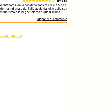
8½ / 10
allontanatosi dalla cosidetta società civile anche a
onna indiana e del figlio avuto da lei, e della sua
dividualismo e le beghe interna a quest' ultima.
Rispondi al commento
ita un amico