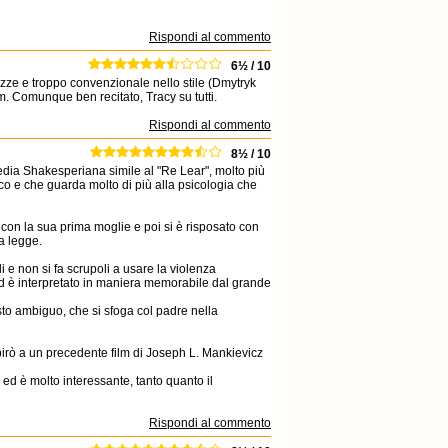
Rispondi al commento
6½ / 10
nezze e troppo convenzionale nello stile (Dmytryk
m. Comunque ben recitato, Tracy su tutti.
Rispondi al commento
8½ / 10
edia Shakesperiana simile al "Re Lear", molto più
co e che guarda molto di più alla psicologia che
li con la sua prima moglie e poi si è risposato con
la legge.
i e non si fa scrupoli a usare la violenza
d è interpretato in maniera memorabile dal grande
sto ambiguo, che si sfoga col padre nella
pirò a un precedente film di Joseph L. Mankievicz
ed è molto interessante, tanto quanto il
Rispondi al commento