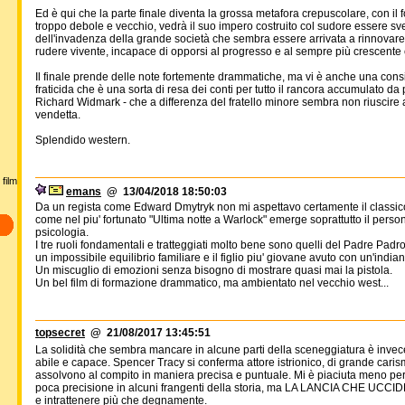
Ed è qui che la parte finale diventa la grossa metafora crepuscolare, con il fo
troppo debole e vecchio, vedrà il suo impero costruito col sudore essere sv
dell'invadenza della grande società che sembra essere arrivata a rinnovare
rudere vivente, incapace di opporsi al progresso e al sempre più crescente 
Il finale prende delle note fortemente drammatiche, ma vi è anche una cons
fraticida che è una sorta di resa dei conti per tutto il rancora accumulato da 
Richard Widmark - che a differenza del fratello minore sembra non riuscir
vendetta.
Splendido western.
film
emans
@ 13/04/2018 18:50:03
Da un regista come Edward Dmytryk non mi aspettavo certamente il classico
come nel piu' fortunato "Ultima notte a Warlock" emerge soprattutto il personagg
psicologia.
I tre ruoli fondamentali e tratteggiati molto bene sono quelli del Padre Padron
un impossibile equilibrio familiare e il figlio piu' giovane avuto con un'india
Un miscuglio di emozioni senza bisogno di mostrare quasi mai la pistola.
Un bel film di formazione drammatico, ma ambientato nel vecchio west...
topsecret
@ 21/08/2017 13:45:51
La solidità che sembra mancare in alcune parti della sceneggiatura è invece
abile e capace. Spencer Tracy si conferma attore istrionico, di grande carism
assolvono al compito in maniera precisa e puntuale. Mi è piaciuta meno però
poca precisione in alcuni frangenti della storia, ma LA LANCIA CHE UCCIDE,
e intrattenere più che degnamente.