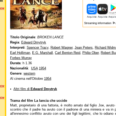
UR
NEW
Streaming information
Titolo Originale
:
BROKEN LANCE
Regia
:
Edward Dmytryk
Interpreti
:
Spencer Tracy
,
Robert Wagner
,
Jean Peters
,
Richard Widm
Earl Holliman
,
E.G. Marshall
,
Carl Benton Reid
,
Philip Ober
,
Robert Bu
Forbes Murray
Durata
: h 1.36
Nazionalità
:
USA
1954
Genere
:
western
Al cinema nell'Ottobre
1954
NEW
•
Altri film di
Edward Dmytryk
NEW
Trama del film La lancia che uccide
Matt, proprietario di una fattoria, è molto amato dal figlio Joe, avuto
scontro che il padre ha avuto con il padrone di una miniera e va in 
all'ennesimo conflitto avuto con uno dei figli legittimi, che lo odiano