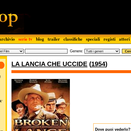
archivio
serie tv
blog
trailer
classifiche
speciali
registi
attori
Genere:
LA LANCIA CHE UCCIDE
(
1954
)
o
A'
Dove puoi vederlo?