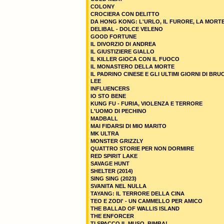
COLONY
CROCIERA CON DELITTO
DA HONG KONG: L'URLO, IL FURORE, LA MORT
DELIBAL - DOLCE VELENO
GOOD FORTUNE
IL DIVORZIO DI ANDREA
IL GIUSTIZIERE GIALLO
IL KILLER GIOCA CON IL FUOCO
IL MONASTERO DELLA MORTE
IL PADRINO CINESE E GLI ULTIMI GIORNI DI BRU
LEE
INFLUENCERS
IO STO BENE
KUNG FU - FURIA, VIOLENZA E TERRORE
L'UOMO DI PECHINO
MADBALL
MAI FIDARSI DI MIO MARITO
MK ULTRA
MONSTER GRIZZLY
QUATTRO STORIE PER NON DORMIRE
RED SPIRIT LAKE
SAVAGE HUNT
SHELTER (2014)
SING SING (2023)
SVANITA NEL NULLA
TAYANG: IL TERRORE DELLA CINA
TEO E ZODI' - UN CAMMELLO PER AMICO
THE BALLAD OF WALLIS ISLAND
THE ENFORCER
TI SPACCO IL MUSO, BIMBA!