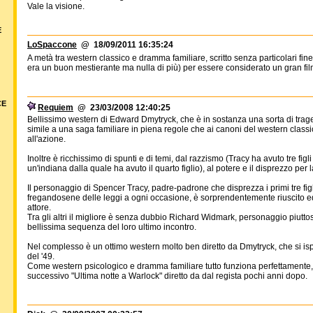
Vale la visione.
E
LoSpaccone
@ 18/09/2011 16:35:24
A metà tra western classico e dramma familiare, scritto senza particolari fi
era un buon mestierante ma nulla di più) per essere considerato un gran fil
CE
Requiem
@ 23/03/2008 12:40:25
Bellissimo western di Edward Dmytryck, che è in sostanza una sorta di trag
simile a una saga familiare in piena regole che ai canoni del western classi
all'azione.
Inoltre è ricchissimo di spunti e di temi, dal razzismo (Tracy ha avuto tre fig
un'indiana dalla quale ha avuto il quarto figlio), al potere e il disprezzo per 
Il personaggio di Spencer Tracy, padre-padrone che disprezza i primi tre figl
fregandosene delle leggi a ogni occasione, è sorprendentemente riuscito e
attore.
Tra gli altri il migliore è senza dubbio Richard Widmark, personaggio piutto
bellissima sequenza del loro ultimo incontro.
Nel complesso è un ottimo western molto ben diretto da Dmytryck, che si is
del '49.
Come western psicologico e dramma familiare tutto funziona perfettamente, 
successivo "Ultima notte a Warlock" diretto da dal regista pochi anni dopo.