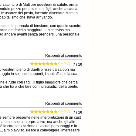
rzato ritiro di Matt per questioni di salute, ormai
enduto pezzo per pezzo dai figli, anche a causa
 le usanze del posto, facendo diventare Matt un
capitalismo che stava arrivando.
istente impennata di tensione, con questo scontro
parte del fratello maggiore - un cattivissimo
e ad andare avanti senza prendersi una personale
Rispondi al commento
7 / 10
 western pieno di duelli o risse da saloon ma
io in se, i suoi rapporti, i suoi affetti e la sua
e e rude con i figli, il figlio maggiore che cerca
na che ha a che fare con i pregiudizi della gente.
Rispondi al commento
7 / 10
 sempre presente nelle interpretazioni di un cast
a e spessore interpretativo, ma anche gli altri
 la caratterizzazione di alcuni personaggi e la
 a mio avviso, riesce a coinvolgere, interessare