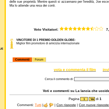
delle sue proprietà. Mentre questi si azzannano per l'eredità, Joe esc
Ma lo attende una resa dei conti.
Voto Visitatori:
7,5
VINCITORE DI 1 PREMIO GOLDEN GLOBE:
Miglior film promotore di amicizia internazionale
DUE
Commenti
Forum
vota e commenta il film
inv
Cerca il commento di:
Voti e commenti su La lancia che uccide,
Pagina
di
1
Commenti:
Tutti
|
|
Con risposte
|
Con nuove risposte d