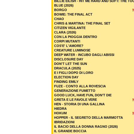
BILLIE EILISH - HIT ME HARD AND SOFT: THE TO
BLUE (2026)
BORGO
BOWIE: THE FINAL ACT
CHAO
CHRIS & MARTINA: THE FINAL SET
CITIZEN VIGILANTE
CLARA (2026)
CON LA PIOGGIA DENTRO
CORPI MUTANTI
COS'E' L'AMORE?
CREATURE LUMINOSE
DEEP WATER - INCUBO DAGLI ABISSI
DISCLOSURE DAY
DON'T LET THE SUN
DRACULA (2025)
E I FIGLI DOPO DI LORO
ELECTION DAY
FINDING EMILY
FUZE - CONTO ALLA ROVESCIA
GENERAZIONE FUMETTO
GOOD LUCK, HAVE FUN, DON’T DIE
GRETA E LE FAVOLE VERE
HEN - STORIA DI UNA GALLINA
HIEDRA
HOKUM
HOPPER - IL SEGRETO DELLA MARMOTTA
IBRIDAZIONI
IL BACIO DELLA DONNA RAGNO (2026)
IL GRANDE BOCCIA