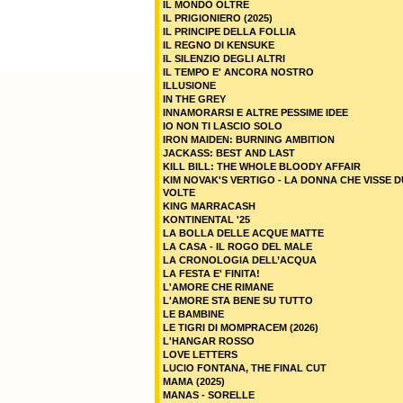
IL MONDO OLTRE
IL PRIGIONIERO (2025)
IL PRINCIPE DELLA FOLLIA
IL REGNO DI KENSUKE
IL SILENZIO DEGLI ALTRI
IL TEMPO E' ANCORA NOSTRO
ILLUSIONE
IN THE GREY
INNAMORARSI E ALTRE PESSIME IDEE
IO NON TI LASCIO SOLO
IRON MAIDEN: BURNING AMBITION
JACKASS: BEST AND LAST
KILL BILL: THE WHOLE BLOODY AFFAIR
KIM NOVAK'S VERTIGO - LA DONNA CHE VISSE 
VOLTE
KING MARRACASH
KONTINENTAL '25
LA BOLLA DELLE ACQUE MATTE
LA CASA - IL ROGO DEL MALE
LA CRONOLOGIA DELL’ACQUA
LA FESTA E' FINITA!
L'AMORE CHE RIMANE
L'AMORE STA BENE SU TUTTO
LE BAMBINE
LE TIGRI DI MOMPRACEM (2026)
L'HANGAR ROSSO
LOVE LETTERS
LUCIO FONTANA, THE FINAL CUT
MAMA (2025)
MANAS - SORELLE