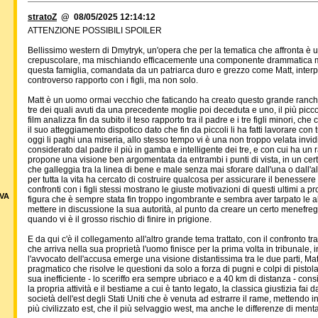
stratoZ
@ 08/05/2025 12:14:12
ATTENZIONE POSSIBILI SPOILER
Bellissimo western di Dmytryk, un'opera che per la tematica che affronta è u
crepuscolare, ma mischiando efficacemente una componente drammatica molto
questa famiglia, comandata da un patriarca duro e grezzo come Matt, inter
controverso rapporto con i figli, ma non solo.
Matt è un uomo ormai vecchio che faticando ha creato questo grande ranch, fru
tre dei quali avuti da una precedente moglie poi deceduta e uno, il più picco
film analizza fin da subito il teso rapporto tra il padre e i tre figli minori, c
il suo atteggiamento dispotico dato che fin da piccoli li ha fatti lavorare con
oggi li paghi una miseria, allo stesso tempo vi è una non troppo velata invidi
considerato dal padre il più in gamba e intelligente dei tre, e con cui ha un r
propone una visione ben argomentata da entrambi i punti di vista, in un cer
che galleggia tra la linea di bene e male senza mai sforare dall'una o dall'al
per tutta la vita ha cercato di costruire qualcosa per assicurare il benessere 
confronti con i figli stessi mostrano le giuste motivazioni di questi ultimi a p
VA
figura che è sempre stata fin troppo ingombrante e sembra aver tarpato le 
mettere in discussione la sua autorità, al punto da creare un certo menefreg
quando vi è il grosso rischio di finire in prigione.
E da qui c'è il collegamento all'altro grande tema trattato, con il confronto t
che arriva nella sua proprietà l'uomo finisce per la prima volta in tribunale,
l'avvocato dell'accusa emerge una visione distantissima tra le due parti, Ma
pragmatico che risolve le questioni da solo a forza di pugni e colpi di pist
sua inefficiente - lo sceriffo era sempre ubriaco e a 40 km di distanza - cons
la propria attività e il bestiame a cui è tanto legato, la classica giustizia fa
società dell'est degli Stati Uniti che è venuta ad estrarre il rame, mettendo in
più civilizzato est, che il più selvaggio west, ma anche le differenze di me