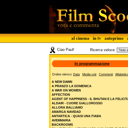
al cinema
in tv
anteprime
Ciao Paul!
Ricerca veloce:
In programmazione
Ordine elenco:
Data
Media voti
Commenti
Alfabetic
A NEW DAWN
A PRANZO LA DOMENICA
A WAR ON WOMEN
AFFECTION
AGENT OF HAPPINESS - IL BHUTAN E LA FELICIT
ALDAIR - CUORE GIALLOROSSO
ALLORA BALLIAMO
AMARGA NAVIDAD
ANTARTICA - QUASI UNA FIABA
AVEMMARIA
BACKROOMS