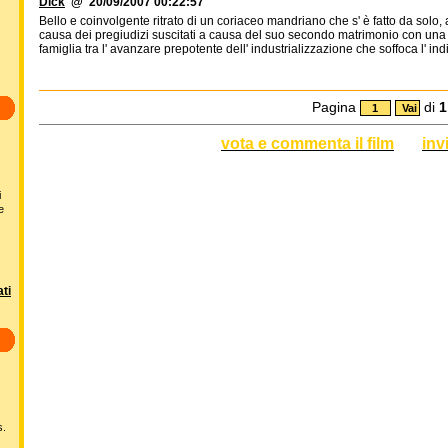
Dick
@ 20/09/2007 00:22:57
Bello e coinvolgente ritrato di un coriaceo mandriano che s' è fatto da solo, 
causa dei pregiudizi suscitati a causa del suo secondo matrimonio con una d
famiglia tra l' avanzare prepotente dell' industrializzazione che soffoca l' in
Pagina
di
1
vota e commenta il film
inv
i
e
ti
s.