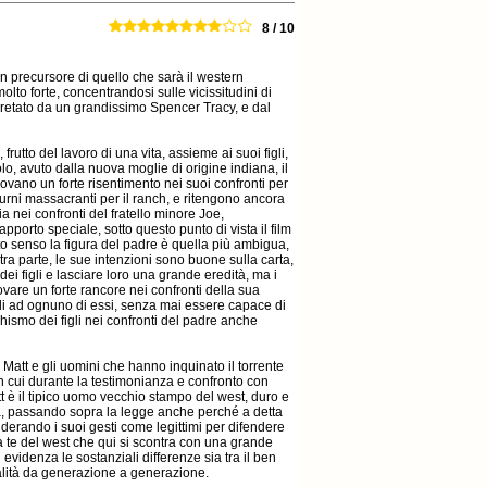
8 / 10
n precursore di quello che sarà il western
 forte, concentrandosi sulle vicissitudini di
pretato da un grandissimo Spencer Tracy, e dal
tto del lavoro di una vita, assieme ai suoi figli,
lo, avuto dalla nuova moglie di origine indiana, il
he covano un forte risentimento nei suoi confronti per
 turni massacranti per il ranch, e ritengono ancora
a nei confronti del fratello minore Joe,
apporto speciale, sotto questo punto di vista il film
to senso la figura del padre è quella più ambigua,
tra parte, le sue intenzioni sono buone sulla carta,
dei figli e lasciare loro una grande eredità, ma i
rovare un forte rancore nei confronti della sua
ali ad ognuno di essi, senza mai essere capace di
hismo dei figli nei confronti del padre anche
ra Matt e gli uomini che hanno inquinato il torrente
 in cui durante la testimonianza e confronto con
tt è il tipico uomo vecchio stampo del west, duro e
ola, passando sopra la legge anche perché a detta
iderando i suoi gesti come legittimi per difendere
i da te del west che qui si scontra con una grande
 evidenza le sostanziali differenze sia tra il ben
ntalità da generazione a generazione.