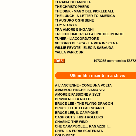
TERAPIA DI FAMIGLIA
THE CHRISTOPHERS
THE DINK - MAGO DEL PICKLEBALL
THE LUNCH: A LETTER TO AMERICA
TI AUGURO OGNI BENE
TOY STORY 5
TRA AMORE E INGANNI
TRE CHILOMETRI ALLA FINE DEL MONDO
TUNER - L’ACCORDATORE
VITTORIO DE SICA - LA VITA IN SCENA
WILLIE PEYOTE - ELEGIA SABAUDA
YALLA PARKOUR
1073235
commenti su
53872
Ultimi film inseriti in archivio
A L'ANCIENNE - COME UNA VOLTA
AMIAMOCI FINCHE' SIAMO VIVI
AMORE E PASSIONE A SYLT
BRIVIDI NELLA NOTTE
BRUCE LEE - THE FLYING DRAGON
BRUCE LEE IL LEGGENDARIO
BRUCE LEE, IL CAMPIONE
CASH OUT 2: HIGH ROLLERS
CHASING THE WIND
CHE CARAMBOLE… RAGAZZI!!!...
CHEN: LA FURIA SCATENATA
COLD MEAT