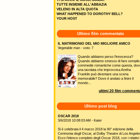
TUTTE INSIEME ALL'ABBAZIA
VELENO IN ALTA QUOTA
WHAT HAPPENED TO DOROTHY BELL?
YOUR HOST
Ultimo film commentato
IL MATRIMONIO DEL MIO MIGLIORE AMICO
Vegetable man - voto: 7
Quando abbiamo perso l'innocenza?
Quando abbiamo smesso di fare semplic
commedie romantiche come questa, dov
una tavolata che improvvisa Aretha
Franklin può diventare una scena
memorabile? Dove é andato a finire il
mondo...
ultimi 20 film commenta
Ultimo post blog
OSCAR 2018
3/6/2018 10:08:03 AM - Kater
Si è celebrata il 4 marzo 2018 la 90° edizione della
Cerimonia degli Oscar, al Dolby Theatre di Los Angele
Ecco l'elenco completo degli Oscar 2018, con i relativi