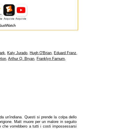
ark
,
Katy Jurado
,
Hugh O'Brian
,
Eduard Franz
,
rton
,
Arthur Q. Bryan
,
Franklyn Farnum
,
 da un'indiana. Questi si prende la colpa dello
prigione. Matt muore per un malore in seguito
 e che vorrebbero a tutti i costi impossessarsi