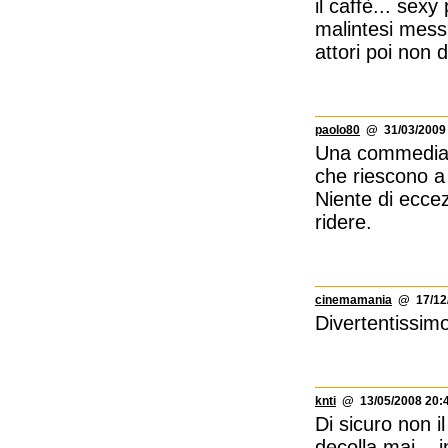
il caffè... sexy
malintesi messi 
attori poi non 
paolo80
@ 31/03/2009 
Una commedia d
che riescono a
Niente di eccez
ridere.
cinemamania
@ 17/12/
Divertentissimo
knti
@ 13/05/2008 20:
Di sicuro non i
decolla mai... 