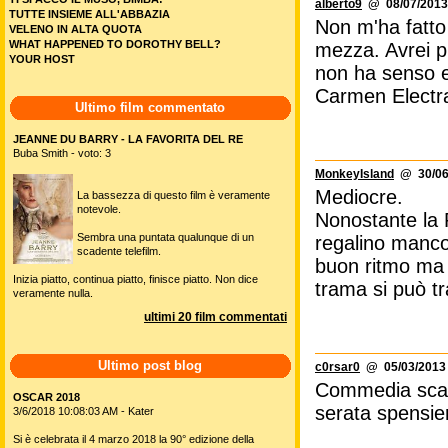
alberto9
@ 08/07/2013
TUTTE INSIEME ALL'ABBAZIA
Non m'ha fatto 
VELENO IN ALTA QUOTA
WHAT HAPPENED TO DOROTHY BELL?
mezza. Avrei pr
YOUR HOST
non ha senso e
Carmen Electr
Ultimo film commentato
JEANNE DU BARRY - LA FAVORITA DEL RE
Buba Smith - voto: 3
MonkeyIsland
@ 30/06/
Mediocre.
La bassezza di questo film è veramente
notevole.
Nonostante la R
Sembra una puntata qualunque di un
regalino manco
scadente telefilm.
buon ritmo ma f
Inizia piatto, continua piatto, finisce piatto. Non dice
trama si può tr
veramente nulla.
ultimi 20 film commentati
Ultimo post blog
c0rsar0
@ 05/03/2013 
Commedia scars
OSCAR 2018
serata spensie
3/6/2018 10:08:03 AM - Kater
Si è celebrata il 4 marzo 2018 la 90° edizione della