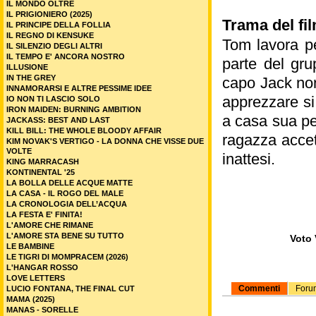
IL MONDO OLTRE
IL PRIGIONIERO (2025)
Trama del fil
IL PRINCIPE DELLA FOLLIA
IL REGNO DI KENSUKE
Tom lavora pe
IL SILENZIO DEGLI ALTRI
IL TEMPO E' ANCORA NOSTRO
parte del gru
ILLUSIONE
IN THE GREY
capo Jack non
INNAMORARSI E ALTRE PESSIME IDEE
apprezzare si
IO NON TI LASCIO SOLO
IRON MAIDEN: BURNING AMBITION
a casa sua pe
JACKASS: BEST AND LAST
KILL BILL: THE WHOLE BLOODY AFFAIR
ragazza accet
KIM NOVAK'S VERTIGO - LA DONNA CHE VISSE DUE
VOLTE
inattesi.
KING MARRACASH
KONTINENTAL '25
LA BOLLA DELLE ACQUE MATTE
LA CASA - IL ROGO DEL MALE
LA CRONOLOGIA DELL’ACQUA
LA FESTA E' FINITA!
L'AMORE CHE RIMANE
L'AMORE STA BENE SU TUTTO
Voto 
LE BAMBINE
LE TIGRI DI MOMPRACEM (2026)
L'HANGAR ROSSO
LOVE LETTERS
Commenti
Foru
LUCIO FONTANA, THE FINAL CUT
MAMA (2025)
MANAS - SORELLE