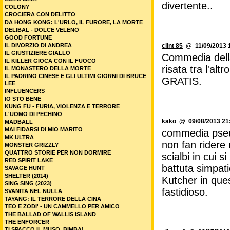
divertente..
COLONY
CROCIERA CON DELITTO
DA HONG KONG: L'URLO, IL FURORE, LA MORTE
DELIBAL - DOLCE VELENO
GOOD FORTUNE
IL DIVORZIO DI ANDREA
clint 85
@ 11/09/2013 1
IL GIUSTIZIERE GIALLO
Commedia della
IL KILLER GIOCA CON IL FUOCO
risata tra l'al
IL MONASTERO DELLA MORTE
IL PADRINO CINESE E GLI ULTIMI GIORNI DI BRUCE
GRATIS.
LEE
INFLUENCERS
IO STO BENE
KUNG FU - FURIA, VIOLENZA E TERRORE
L'UOMO DI PECHINO
kako
@ 09/08/2013 21
MADBALL
MAI FIDARSI DI MIO MARITO
commedia pseud
MK ULTRA
non fan ridere 
MONSTER GRIZZLY
QUATTRO STORIE PER NON DORMIRE
scialbi in cui 
RED SPIRIT LAKE
battuta simpati
SAVAGE HUNT
SHELTER (2014)
Kutcher in que
SING SING (2023)
fastidioso.
SVANITA NEL NULLA
TAYANG: IL TERRORE DELLA CINA
TEO E ZODI' - UN CAMMELLO PER AMICO
THE BALLAD OF WALLIS ISLAND
THE ENFORCER
TI SPACCO IL MUSO, BIMBA!