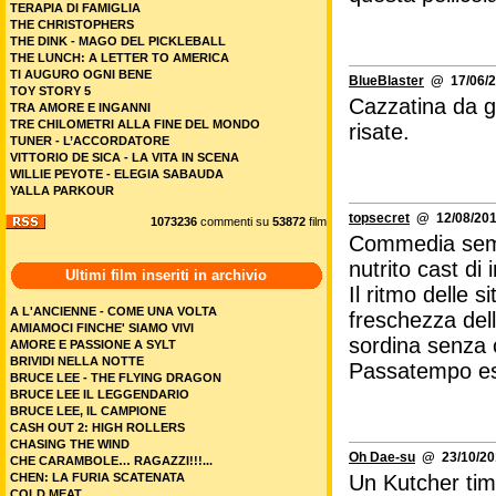
TERAPIA DI FAMIGLIA
THE CHRISTOPHERS
THE DINK - MAGO DEL PICKLEBALL
THE LUNCH: A LETTER TO AMERICA
TI AUGURO OGNI BENE
BlueBlaster
@ 17/06/2
TOY STORY 5
Cazzatina da gu
TRA AMORE E INGANNI
TRE CHILOMETRI ALLA FINE DEL MONDO
risate.
TUNER - L’ACCORDATORE
VITTORIO DE SICA - LA VITA IN SCENA
WILLIE PEYOTE - ELEGIA SABAUDA
YALLA PARKOUR
topsecret
@ 12/08/201
1073236
commenti su
53872
film
Commedia semi 
nutrito cast di 
Ultimi film inseriti in archivio
Il ritmo delle 
A L'ANCIENNE - COME UNA VOLTA
freschezza dell
AMIAMOCI FINCHE' SIAMO VIVI
sordina senza c
AMORE E PASSIONE A SYLT
BRIVIDI NELLA NOTTE
Passatempo est
BRUCE LEE - THE FLYING DRAGON
BRUCE LEE IL LEGGENDARIO
BRUCE LEE, IL CAMPIONE
CASH OUT 2: HIGH ROLLERS
CHASING THE WIND
Oh Dae-su
@ 23/10/201
CHE CARAMBOLE… RAGAZZI!!!...
CHEN: LA FURIA SCATENATA
Un Kutcher tim
COLD MEAT