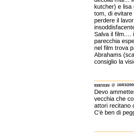
kutcher) e lisa (
tom, di evitare
perdere il lavo
insoddisfacent
Salva il film...
parecchia espe
nel film trova 
Abrahams (scar
consiglio la v
everyray
@ 16/03/2008
Devo ammettere
vecchia che com
attori recitano
C'è ben di peg