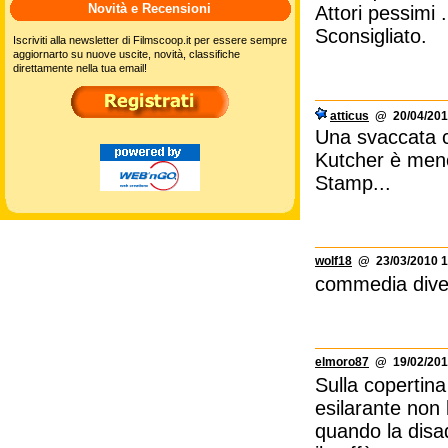
Novità e Recensioni
Attori pessimi .
Sconsigliato.
Iscriviti alla newsletter di Filmscoop.it per essere sempre
aggiornarto su nuove uscite, novità, classifiche
direttamente nella tua email!
atticus
@ 20/04/201
Una svaccata c
Kutcher è meno 
Stamp...
wolf18
@ 23/03/2010 1
commedia diver
elmoro87
@ 19/02/2010
Sulla copertina
esilarante non 
quando la disad