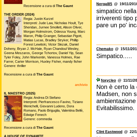
Nergal85
@ 19/11/2010
Recensione a cura di
The Gaunt
simpatico nella
THE ORDER (2024)
irriverenti tip
Regia: Justin Kurzel
Interpreti: Jude Law, Nicholas Hoult, Tye
pare un po' inc
Sheridan, Jurnee Smollett, Alison Oliver,
Morgan Holmstrom, Odessa Young, Marc
Maron, Philip Granger, Sebastian Pigott,
Matias Lucas, Bradley Stryker, Phillip
Forest Lewitski, Victor Slezak, Daniel
Doheny, Bryan J. McHale, Ryan Chandoul Wesley,
Chemako
@ 15/11/201
Geena Meszaros, George Tchortov, Daniel Yip, Sean
Simpatico.....
Tyler Foley, John Warkentin, Vanessa Holmes, Rae
Farrer, Carter Morrison, Huxley Fisher, mandy fisher
Genere: thriller
Recensione a cura di
The Gaunt
foxycleo
@ 11/11/20
archivio
Non è certo la 
Madsen, non se
IL MAESTRO (2025)
Regia: Andrea Di Stefano
ambientazione 
Interpreti: Pierfrancesco Favino, Tiziano
Menichelli, Giovanni Ludeno, Dora
Evitabilissimo.
Romano, Paolo Briguglia, Valentina Bellè,
Edwige Fenech
Genere: commedia
Recensione a cura di
The Gaunt
Clint Eastwood
@ 22/10
A HOUSE OF DYNAMITE