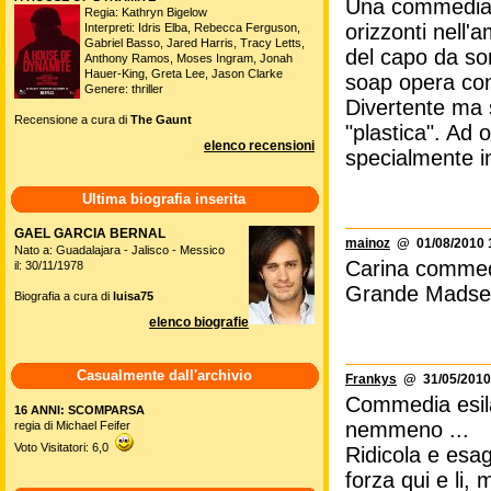
Una commedia c
Regia: Kathryn Bigelow
orizzonti nell'
Interpreti: Idris Elba, Rebecca Ferguson,
Gabriel Basso, Jared Harris, Tracy Letts,
del capo da sor
Anthony Ramos, Moses Ingram, Jonah
Hauer-King, Greta Lee, Jason Clarke
soap opera con
Genere: thriller
Divertente ma 
Recensione a cura di
The Gaunt
"plastica". Ad 
elenco recensioni
specialmente i
Ultima biografia inserita
GAEL GARCIA BERNAL
mainoz
@ 01/08/2010 
Nato a: Guadalajara - Jalisco - Messico
Carina commedia
il: 30/11/1978
Grande Madse
Biografia a cura di
luisa75
elenco biografie
Casualmente dall'archivio
Frankys
@ 31/05/2010
Commedia esila
16 ANNI: SCOMPARSA
nemmeno ...
regia di Michael Feifer
Voto Visitatori: 6,0
Ridicola e esag
forza qui e li, 