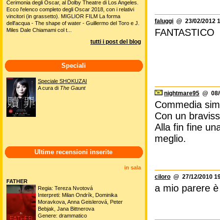
Cerimonia degli Oscar, al Dolby Theatre di Los Angeles.
Ecco l'elenco completo degli Oscar 2018, con i relativi
vincitori (in grassetto). MIGLIOR FILM La forma
faluggi
@ 23/02/2012 1
dell'acqua - The shape of water - Guillermo del Toro e J.
Miles Dale Chiamami col t...
FANTASTICO
tutti i post del blog
Speciali
Speciale SHOKUZAI
A cura di
The Gaunt
nightmare95
@ 08/0
Commedia simpa
Con un braviss
Alla fin fine 
meglio.
Ultime recensioni inserite
in sala
ciloro
@ 27/12/2010 19
FATHER
a mio parere è 
Regia: Tereza Nvotová
Interpreti: Milan Ondrík, Dominika
Moravkova, Anna Geislerová, Peter
Bebjak, Jana Bittnerova
Genere: drammatico