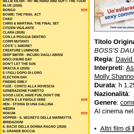
BILLIE EILISH - HIT ME HARD AND SOFT: THE TOUR
BLUE (2026)
BORGO
NEW
BOWIE: THE FINAL ACT
CHAO
CHRIS & MARTINA: THE FINAL SET
CITIZEN VIGILANTE
CLARA (2026)
CON LA PIOGGIA DENTRO
Titolo Origin
CORPI MUTANTI
COS'E' L'AMORE?
BOSS'S DA
CREATURE LUMINOSE
DEEP WATER - INCUBO DAGLI ABISSI
Regia
:
David
DISCLOSURE DAY
DON'T LET THE SUN
Interpreti
:
As
DRACULA (2025)
E I FIGLI DOPO DI LORO
Molly Shanno
ELECTION DAY
FINDING EMILY
Durata
: h 1.2
FUZE - CONTO ALLA ROVESCIA
GENERAZIONE FUMETTO
Nazionalità
:
GOOD LUCK, HAVE FUN, DON’T DIE
GRETA E LE FAVOLE VERE
NEW
Genere
:
com
HEN - STORIA DI UNA GALLINA
HIEDRA
Al cinema ne
HOKUM
NEW
HOPPER - IL SEGRETO DELLA MARMOTTA
IBRIDAZIONI
IL BACIO DELLA DONNA RAGNO (2026)
•
Altri film di
IL GRANDE BOCCIA