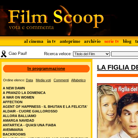
al cinema
in tv
anteprime
archivio
serie tv
blog
t
Ciao Paul!
Ricerca veloce:
LA FIGLIA 
In programmazione
Ordine elenco:
Data
Media voti
Commenti
Alfabetico
A NEW DAWN
A PRANZO LA DOMENICA
A WAR ON WOMEN
AFFECTION
AGENT OF HAPPINESS - IL BHUTAN E LA FELICITA'
ALDAIR - CUORE GIALLOROSSO
ALLORA BALLIAMO
AMARGA NAVIDAD
ANTARTICA - QUASI UNA FIABA
AVEMMARIA
BACKROOMS