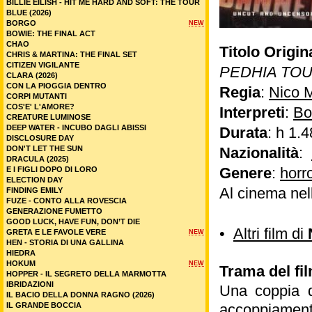
BILLIE EILISH - HIT ME HARD AND SOFT: THE TOUR
BLUE (2026)
BORGO
NEW
BOWIE: THE FINAL ACT
CHAO
Titolo Origin
CHRIS & MARTINA: THE FINAL SET
CITIZEN VIGILANTE
PEDHIA TO
CLARA (2026)
CON LA PIOGGIA DENTRO
Regia
:
Nico M
CORPI MUTANTI
COS'E' L'AMORE?
Interpreti
:
Bo
CREATURE LUMINOSE
DEEP WATER - INCUBO DAGLI ABISSI
Durata
: h 1.4
DISCLOSURE DAY
DON'T LET THE SUN
Nazionalità
:
DRACULA (2025)
Genere
:
horr
E I FIGLI DOPO DI LORO
ELECTION DAY
Al cinema nel
FINDING EMILY
FUZE - CONTO ALLA ROVESCIA
GENERAZIONE FUMETTO
GOOD LUCK, HAVE FUN, DON’T DIE
•
Altri film di
GRETA E LE FAVOLE VERE
NEW
HEN - STORIA DI UNA GALLINA
HIEDRA
HOKUM
NEW
Trama del fil
HOPPER - IL SEGRETO DELLA MARMOTTA
IBRIDAZIONI
Una coppia d
IL BACIO DELLA DONNA RAGNO (2026)
IL GRANDE BOCCIA
accoppiamenti