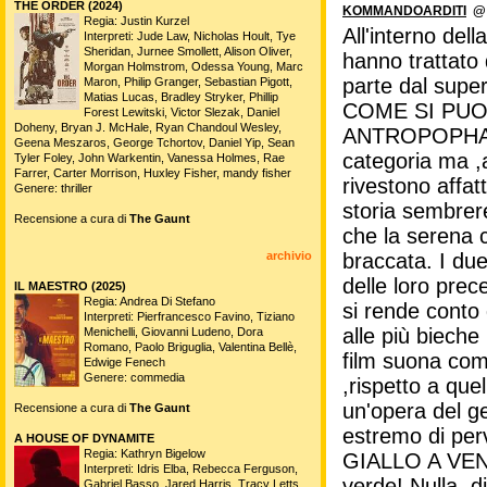
THE ORDER (2024)
KOMMANDOARDITI
@ 
Regia: Justin Kurzel
All'interno del
Interpreti: Jude Law, Nicholas Hoult, Tye
Sheridan, Jurnee Smollett, Alison Oliver,
hanno trattato d
Morgan Holmstrom, Odessa Young, Marc
parte dal sup
Maron, Philip Granger, Sebastian Pigott,
Matias Lucas, Bradley Stryker, Phillip
COME SI PUO' 
Forest Lewitski, Victor Slezak, Daniel
Doheny, Bryan J. McHale, Ryan Chandoul Wesley,
ANTROPOPHAGU
Geena Meszaros, George Tchortov, Daniel Yip, Sean
categoria ma ,a
Tyler Foley, John Warkentin, Vanessa Holmes, Rae
Farrer, Carter Morrison, Huxley Fisher, mandy fisher
rivestono affat
Genere: thriller
storia sembrere
Recensione a cura di
The Gaunt
che la serena c
archivio
braccata. I due
delle loro prec
IL MAESTRO (2025)
Regia: Andrea Di Stefano
si rende conto d
Interpreti: Pierfrancesco Favino, Tiziano
alle più bieche
Menichelli, Giovanni Ludeno, Dora
Romano, Paolo Briguglia, Valentina Bellè,
film suona c
Edwige Fenech
Genere: commedia
,rispetto a quel
un'opera del ge
Recensione a cura di
The Gaunt
estremo di perv
A HOUSE OF DYNAMITE
Regia: Kathryn Bigelow
GIALLO A VENEZ
Interpreti: Idris Elba, Rebecca Ferguson,
verde! Nulla ,d
Gabriel Basso, Jared Harris, Tracy Letts,