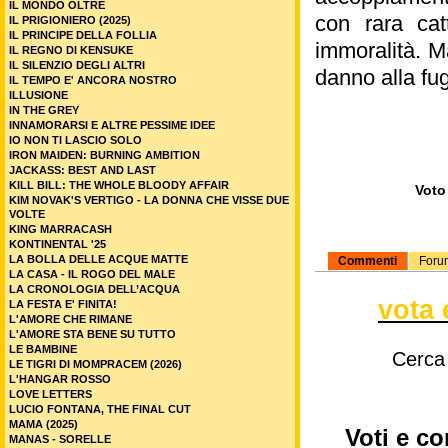
IL MONDO OLTRE
con rara cat
IL PRIGIONIERO (2025)
IL PRINCIPE DELLA FOLLIA
immoralità. Ma
IL REGNO DI KENSUKE
IL SILENZIO DEGLI ALTRI
danno alla fu
IL TEMPO E' ANCORA NOSTRO
ILLUSIONE
IN THE GREY
INNAMORARSI E ALTRE PESSIME IDEE
IO NON TI LASCIO SOLO
IRON MAIDEN: BURNING AMBITION
JACKASS: BEST AND LAST
KILL BILL: THE WHOLE BLOODY AFFAIR
Voto 
KIM NOVAK'S VERTIGO - LA DONNA CHE VISSE DUE
VOLTE
KING MARRACASH
KONTINENTAL '25
LA BOLLA DELLE ACQUE MATTE
Commenti
Foru
LA CASA - IL ROGO DEL MALE
LA CRONOLOGIA DELL’ACQUA
vota 
LA FESTA E' FINITA!
L'AMORE CHE RIMANE
L'AMORE STA BENE SU TUTTO
LE BAMBINE
Cerca
LE TIGRI DI MOMPRACEM (2026)
L'HANGAR ROSSO
LOVE LETTERS
LUCIO FONTANA, THE FINAL CUT
MAMA (2025)
Voti e co
MANAS - SORELLE