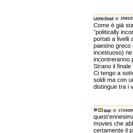
Living Dead
@ 25/02/2
Come è già sta
"politically in
portati a livell
paesino greco n
incestuoso) ne 
incontreranno p
Strano il final
Ci tengo a sott
soldi ma con un
distingue tra i 
goat
@ 17/10/200
quest'ennesima 
movies che abb
certamente il p