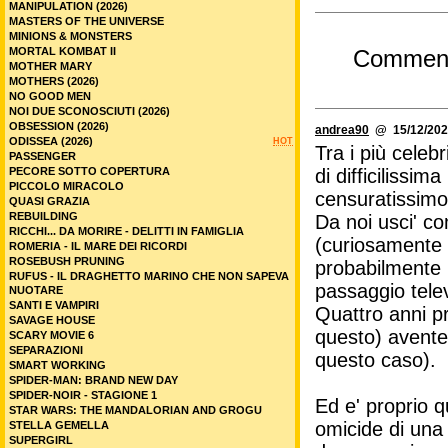
MANIPULATION (2026)
MASTERS OF THE UNIVERSE
MINIONS & MONSTERS
MORTAL KOMBAT II
Commen
MOTHER MARY
MOTHERS (2026)
NO GOOD MEN
NOI DUE SCONOSCIUTI (2026)
OBSESSION (2026)
andrea90
@ 15/12/202
ODISSEA (2026)
HOT
Tra i più celeb
PASSENGER
PECORE SOTTO COPERTURA
di difficilissima 
PICCOLO MIRACOLO
censuratissimo 
QUASI GRAZIA
REBUILDING
Da noi usci' co
RICCHI... DA MORIRE - DELITTI IN FAMIGLIA
(curiosamente e
ROMERIA - IL MARE DEI RICORDI
ROSEBUSH PRUNING
probabilmente r
RUFUS - IL DRAGHETTO MARINO CHE NON SAPEVA
passaggio televi
NUOTARE
SANTI E VAMPIRI
Quattro anni p
SAVAGE HOUSE
questo) avente
SCARY MOVIE 6
SEPARAZIONI
questo caso).
SMART WORKING
SPIDER-MAN: BRAND NEW DAY
SPIDER-NOIR - STAGIONE 1
Ed e' proprio 
STAR WARS: THE MANDALORIAN AND GROGU
omicide di una
STELLA GEMELLA
SUPERGIRL