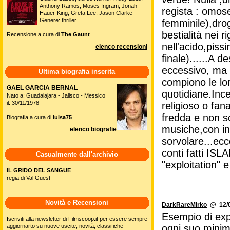
Anthony Ramos, Moses Ingram, Jonah
regista : omos
Hauer-King, Greta Lee, Jason Clarke
Genere: thriller
femminile),drog
bestialità nei 
Recensione a cura di
The Gaunt
nell'acido,piss
elenco recensioni
finale)......A 
eccessivo, ma 
Ultima biografia inserita
compiono le lo
GAEL GARCIA BERNAL
quotidiane.Ince
Nato a: Guadalajara - Jalisco - Messico
il: 30/11/1978
religioso o fan
fredda e non s
Biografia a cura di
luisa75
musiche,con in 
elenco biografie
sorvolare...ecc
conti fatti IS
Casualmente dall'archivio
"exploitation" e 
IL GRIDO DEL SANGUE
regia di Val Guest
Novità e Recensioni
DarkRareMirko
@ 12/0
Esempio di expl
Iscriviti alla newsletter di Filmscoop.it per essere sempre
aggiornarto su nuove uscite, novità, classifiche
ogni suo minimo