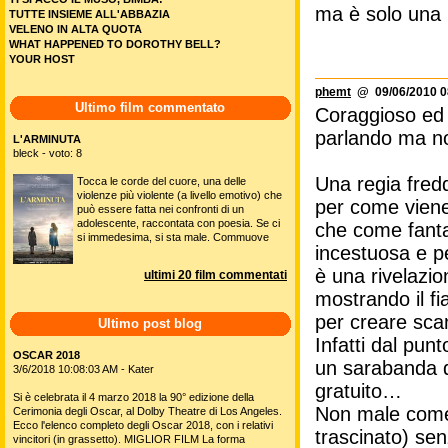
ma è solo una 
TUTTE INSIEME ALL'ABBAZIA
VELENO IN ALTA QUOTA
WHAT HAPPENED TO DOROTHY BELL?
YOUR HOST
phemt
@ 09/06/2010 0
Ultimo film commentato
Coraggioso ed 
parlando ma n
L'ARMINUTA
bleck - voto: 8
Una regia fred
Tocca le corde del cuore, una delle
violenze più violente (a livello emotivo) che
per come viene 
può essere fatta nei confronti di un
adolescente, raccontata con poesia. Se ci
che come fanta
si immedesima, si sta male. Commuove
incestuosa e pe
è una rivelazi
ultimi 20 film commentati
mostrando il fi
per creare sc
Ultimo post blog
Infatti dal pun
OSCAR 2018
un sarabanda d
3/6/2018 10:08:03 AM - Kater
gratuito…
Si è celebrata il 4 marzo 2018 la 90° edizione della
Non male come i
Cerimonia degli Oscar, al Dolby Theatre di Los Angeles.
Ecco l'elenco completo degli Oscar 2018, con i relativi
trascinato) se
vincitori (in grassetto). MIGLIOR FILM La forma