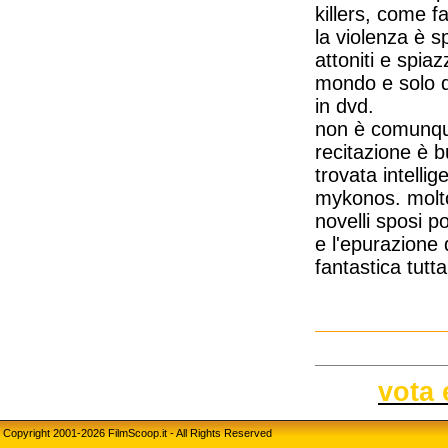
killers, come f
la violenza è s
attoniti e spia
mondo e solo d
in dvd.
non è comunque 
recitazione è b
trovata intelli
mykonos. molto 
novelli sposi p
e l'epurazione 
fantastica tutt
vota 
Copyright 2001-2026 FilmScoop.it - All Rights Reserved