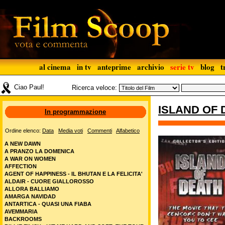
al cinema
in tv
anteprime
archivio
serie tv
blog
t
Ciao Paul!
Ricerca veloce:
ISLAND OF 
In programmazione
Ordine elenco:
Data
Media voti
Commenti
Alfabetico
A NEW DAWN
A PRANZO LA DOMENICA
A WAR ON WOMEN
AFFECTION
AGENT OF HAPPINESS - IL BHUTAN E LA FELICITA'
ALDAIR - CUORE GIALLOROSSO
ALLORA BALLIAMO
AMARGA NAVIDAD
ANTARTICA - QUASI UNA FIABA
AVEMMARIA
BACKROOMS