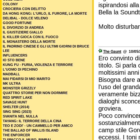
ispirandosi alla
COLONY
CROCIERA CON DELITTO
Bella la Sound
DA HONG KONG: L'URLO, IL FURORE, LA MORTE
DELIBAL - DOLCE VELENO
GOOD FORTUNE
Molto disturban
IL DIVORZIO DI ANDREA
IL GIUSTIZIERE GIALLO
IL KILLER GIOCA CON IL FUOCO
IL MONASTERO DELLA MORTE
IL PADRINO CINESE E GLI ULTIMI GIORNI DI BRUCE
LEE
The Gaunt
@ 10/05/2
INFLUENCERS
Ero convinto d
IO STO BENE
titolo. Si parl
KUNG FU - FURIA, VIOLENZA E TERRORE
L'UOMO DI PECHINO
moltissimi ann
MADBALL
Bisogna dare at
MAI FIDARSI DI MIO MARITO
MK ULTRA
l'uso del gran
MONSTER GRIZZLY
veramente bizza
QUATTRO STORIE PER NON DORMIRE
RED SPIRIT LAKE
dialoghi sconc
SAVAGE HUNT
SHELTER (2014)
groviera.
SING SING (2023)
Poco convincen
SVANITA NEL NULLA
TAYANG: IL TERRORE DELLA CINA
sostanzialmente
TEO E ZODI' - UN CAMMELLO PER AMICO
camp stile Gor
THE BALLAD OF WALLIS ISLAND
THE ENFORCER
eccessi. I toni
TI SPACCO IL MUSO, BIMBA!