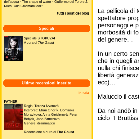
dell'acqua - The shape of water - Guillermo del Toro e J.
Miles Dale Chiamami col t...
La pellicola di
tutti i post del blog
spettatore pro
personaggi e p
Speciali
morbosità di fo
del genere…
Speciale SHOKUZAI
A cura di
The Gaunt
In un certo sen
che in quegli a
nulla chi finis
libertà generaz
ecc)…
Ultime recensioni inserite
in sala
Maluccio il cast
FATHER
Regia: Tereza Nvotová
Da noi andò in 
Interpreti: Milan Ondrík, Dominika
Moravkova, Anna Geislerová, Peter
ciclo “I Bruttis
Bebjak, Jana Bittnerova
Genere: drammatico
Recensione a cura di
The Gaunt