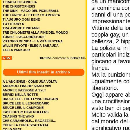
da un manicomio
TERAPIA DI FAMIGLIA
THE CHRISTOPHERS
si comincia con
THE DINK - MAGO DEL PICKLEBALL
danni di una p
THE LUNCH: A LETTER TO AMERICA
TI AUGURO OGNI BENE
impressionante
TOY STORY 5
Vittime della l
TRA AMORE E INGANNI
TRE CHILOMETRI ALLA FINE DEL MONDO
coppia gay, un 
TUNER - L’ACCORDATORE
bellezza, 2 hip
VITTORIO DE SICA - LA VITA IN SCENA
WILLIE PEYOTE - ELEGIA SABAUDA
La polizia e' i
YALLA PARKOUR
particolari indi
1073251
commenti su
53872
film
giocano a favor
franca.
Ultimi film inseriti in archivio
Ma la punizione
ugualmente con
A L'ANCIENNE - COME UNA VOLTA
AMIAMOCI FINCHE' SIAMO VIVI
liberatorio.
AMORE E PASSIONE A SYLT
Oggi appare ab
BRIVIDI NELLA NOTTE
BRUCE LEE - THE FLYING DRAGON
una crocifissio
BRUCE LEE IL LEGGENDARIO
visto ben di pe
BRUCE LEE, IL CAMPIONE
CASH OUT 2: HIGH ROLLERS
Molto valida l
CHASING THE WIND
dal mondo del 
CHE CARAMBOLE… RAGAZZI!!!...
CHEN: LA FURIA SCATENATA
significativo r
COLD MEAT