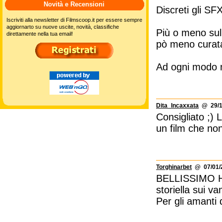
Novità e Recensioni
Discreti gli SFX
Iscriviti alla newsletter di Filmscoop.it per essere sempre
aggiornarto su nuove uscite, novità, classifiche
Più o meno sull
direttamente nella tua email!
pò meno curata
Ad ogni modo m
Dita_Incaxxata
@ 29/12
Consigliato ;) 
un film che non
Torghinarbet
@ 07/01/2
BELLISSIMO HO
storiella sui v
Per gli amanti 