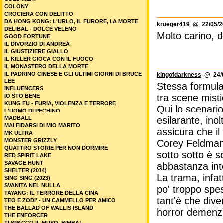
COLONY
CROCIERA CON DELITTO
DA HONG KONG: L'URLO, IL FURORE, LA MORTE
krueger419
@ 22/05/20
DELIBAL - DOLCE VELENO
Molto carino, 
GOOD FORTUNE
IL DIVORZIO DI ANDREA
IL GIUSTIZIERE GIALLO
IL KILLER GIOCA CON IL FUOCO
IL MONASTERO DELLA MORTE
IL PADRINO CINESE E GLI ULTIMI GIORNI DI BRUCE
kingofdarkness
@ 24/0
LEE
Stessa formula 
INFLUENCERS
tra scene misti
IO STO BENE
KUNG FU - FURIA, VIOLENZA E TERRORE
Qui lo scenario
L'UOMO DI PECHINO
esilarante, ino
MADBALL
MAI FIDARSI DI MIO MARITO
assicura che il
MK ULTRA
MONSTER GRIZZLY
Corey Feldman 
QUATTRO STORIE PER NON DORMIRE
sotto sotto è so
RED SPIRIT LAKE
SAVAGE HUNT
abbastanza int
SHELTER (2014)
La trama, infat
SING SING (2023)
SVANITA NEL NULLA
po' troppo spes
TAYANG: IL TERRORE DELLA CINA
tant'è che dive
TEO E ZODI' - UN CAMMELLO PER AMICO
THE BALLAD OF WALLIS ISLAND
horror demenzi
THE ENFORCER
TI SPACCO IL MUSO, BIMBA!