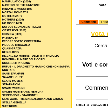
MANIPULATION (2026)
Voto 
MASTERS OF THE UNIVERSE
MINIONS & MONSTERS
MORTAL KOMBAT II
MOTHER MARY
MOTHERS (2026)
Commenti
Foru
NO GOOD MEN
NOI DUE SCONOSCIUTI (2026)
OBSESSION (2026)
vota 
ODISSEA (2026)
PASSENGER
PECORE SOTTO COPERTURA
Cerca
PICCOLO MIRACOLO
QUASI GRAZIA
REBUILDING
RICCHI... DA MORIRE - DELITTI IN FAMIGLIA
ROMERIA - IL MARE DEI RICORDI
Voti e co
ROSEBUSH PRUNING
RUFUS - IL DRAGHETTO MARINO CHE NON SAPEVA
NUOTARE
SANTI E VAMPIRI
SAVAGE HOUSE
SCARY MOVIE 6
SEPARAZIONI
Commen
SMART WORKING
SPIDER-MAN: BRAND NEW DAY
SPIDER-NOIR - STAGIONE 1
STAR WARS: THE MANDALORIAN AND GROGU
STELLA GEMELLA
alex94
@ 08/09/2018 1
SUPERGIRL