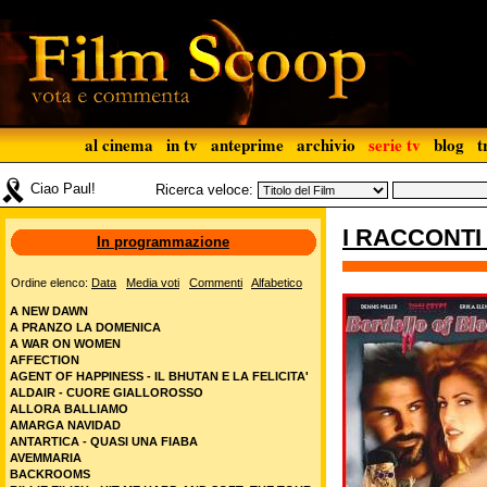
al cinema
in tv
anteprime
archivio
serie tv
blog
t
Ciao Paul!
Ricerca veloce:
I RACCONTI
In programmazione
Ordine elenco:
Data
Media voti
Commenti
Alfabetico
A NEW DAWN
A PRANZO LA DOMENICA
A WAR ON WOMEN
AFFECTION
AGENT OF HAPPINESS - IL BHUTAN E LA FELICITA'
ALDAIR - CUORE GIALLOROSSO
ALLORA BALLIAMO
AMARGA NAVIDAD
ANTARTICA - QUASI UNA FIABA
AVEMMARIA
BACKROOMS