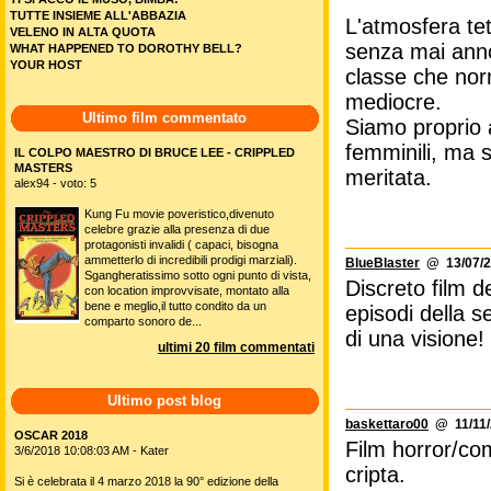
TUTTE INSIEME ALL'ABBAZIA
L'atmosfera te
VELENO IN ALTA QUOTA
senza mai anno
WHAT HAPPENED TO DOROTHY BELL?
YOUR HOST
classe che nor
mediocre.
Ultimo film commentato
Siamo proprio 
femminili, ma 
IL COLPO MAESTRO DI BRUCE LEE - CRIPPLED
MASTERS
meritata.
alex94 - voto: 5
Kung Fu movie poveristico,divenuto
celebre grazie alla presenza di due
protagonisti invalidi ( capaci, bisogna
ammetterlo di incredibili prodigi marziali).
BlueBlaster
@ 13/07/2
Sgangheratissimo sotto ogni punto di vista,
Discreto film de
con location improvvisate, montato alla
bene e meglio,il tutto condito da un
episodi della s
comparto sonoro de...
di una visione!
ultimi 20 film commentati
Ultimo post blog
baskettaro00
@ 11/11/
OSCAR 2018
Film horror/com
3/6/2018 10:08:03 AM - Kater
cripta.
Si è celebrata il 4 marzo 2018 la 90° edizione della