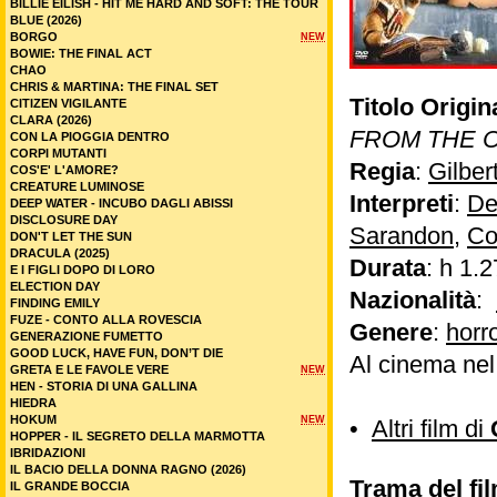
BILLIE EILISH - HIT ME HARD AND SOFT: THE TOUR
BLUE (2026)
BORGO
NEW
BOWIE: THE FINAL ACT
CHAO
CHRIS & MARTINA: THE FINAL SET
Titolo Origin
CITIZEN VIGILANTE
CLARA (2026)
FROM THE 
CON LA PIOGGIA DENTRO
CORPI MUTANTI
Regia
:
Gilber
COS'E' L'AMORE?
CREATURE LUMINOSE
Interpreti
:
De
DEEP WATER - INCUBO DAGLI ABISSI
DISCLOSURE DAY
Sarandon
,
Co
DON'T LET THE SUN
DRACULA (2025)
Durata
: h 1.2
E I FIGLI DOPO DI LORO
ELECTION DAY
Nazionalità
:
FINDING EMILY
FUZE - CONTO ALLA ROVESCIA
Genere
:
horr
GENERAZIONE FUMETTO
GOOD LUCK, HAVE FUN, DON’T DIE
Al cinema ne
GRETA E LE FAVOLE VERE
NEW
HEN - STORIA DI UNA GALLINA
HIEDRA
HOKUM
NEW
•
Altri film di
HOPPER - IL SEGRETO DELLA MARMOTTA
IBRIDAZIONI
IL BACIO DELLA DONNA RAGNO (2026)
Trama del fil
IL GRANDE BOCCIA