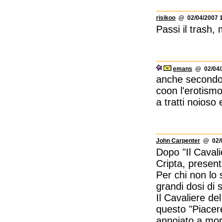
risikoo
@ 02/04/2007 1
Passi il trash,
emans
@ 02/04/2
anche secondo m
coon l'erotismo
a tratti noioso e
John Carpenter
@ 02/0
Dopo "Il Cavali
Cripta, presenta
Per chi non lo 
grandi dosi di 
Il Cavaliere de
questo "Piacere
annoiato a mor