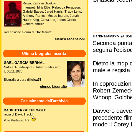
Regia: Kathryn Bigelow
Interpreti: Idris Elba, Rebecca Ferguson,
Gabriel Basso, Jared Harris, Tracy Letts,
Anthony Ramos, Moses Ingram, Jonah
Hauer-King, Greta Lee, Jason Clarke
Genere: thriller
Recensione a cura di
The Gaunt
DarkRareMirko
@ 05/0
elenco recensioni
Seconda puntata
seguirà l'episo
Ultima biografia inserita
Dietro la mdp c
GAEL GARCIA BERNAL
Nato a: Guadalajara - Jalisco - Messico
male e regista 
il: 30/11/1978
Biografia a cura di
luisa75
In coproduzion
elenco biografie
Robert Zemecki
Whoopi Goldbe
Casualmente dall'archivio
Davvero davver
DAUGHTER OF THE WOLF
regia di David Hackl
precedente fil
Voto Visitatori: 4,2
modo il Corey 