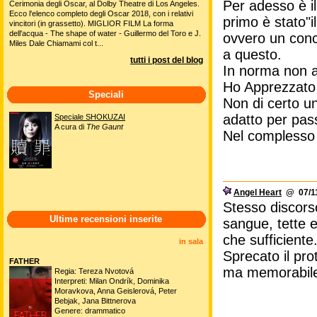
Per adesso è il 
Cerimonia degli Oscar, al Dolby Theatre di Los Angeles.
Ecco l'elenco completo degli Oscar 2018, con i relativi
primo è stato"i
vincitori (in grassetto). MIGLIOR FILM La forma
dell'acqua - The shape of water - Guillermo del Toro e J.
ovvero un conc
Miles Dale Chiamami col t...
a questo.
tutti i post del blog
In norma non am
Ho Apprezzato l
Speciali
Non di certo un
adatto per pass
Speciale SHOKUZAI
A cura di
The Gaunt
Nel complesso 
Angel Heart
@ 07/11
Stesso discorso
Ultime recensioni inserite
sangue, tette e
che sufficiente
in sala
Sprecato il pro
FATHER
ma memorabile 
Regia: Tereza Nvotová
Interpreti: Milan Ondrík, Dominika
Moravkova, Anna Geislerová, Peter
Bebjak, Jana Bittnerova
Genere: drammatico