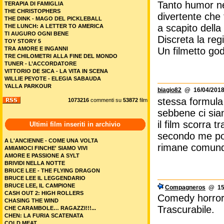
Tanto humor ne
TERAPIA DI FAMIGLIA
THE CHRISTOPHERS
divertente che 
THE DINK - MAGO DEL PICKLEBALL
a scapito della 
THE LUNCH: A LETTER TO AMERICA
TI AUGURO OGNI BENE
Discreta la regi
TOY STORY 5
Un filmetto god
TRA AMORE E INGANNI
TRE CHILOMETRI ALLA FINE DEL MONDO
TUNER - L’ACCORDATORE
VITTORIO DE SICA - LA VITA IN SCENA
WILLIE PEYOTE - ELEGIA SABAUDA
YALLA PARKOUR
biagio82
@ 16/04/2018
stessa formula 
1073216
commenti su
53872
film
sebbene ci sian
il film scorra t
Ultimi film inseriti in archivio
secondo me poc
A L'ANCIENNE - COME UNA VOLTA
rimane comunq
AMIAMOCI FINCHE' SIAMO VIVI
AMORE E PASSIONE A SYLT
BRIVIDI NELLA NOTTE
BRUCE LEE - THE FLYING DRAGON
BRUCE LEE IL LEGGENDARIO
BRUCE LEE, IL CAMPIONE
Compagneros
@ 15/
CASH OUT 2: HIGH ROLLERS
Comedy horror,
CHASING THE WIND
Trascurabile.
CHE CARAMBOLE… RAGAZZI!!!...
CHEN: LA FURIA SCATENATA
COLD MEAT