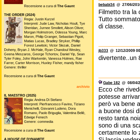
bebabi34
@ 27/06/2010
Recensione a cura di
The Gaunt
Filmetto tra la
THE ORDER (2024)
Tutto sommato 
Regia: Justin Kurzel
Interpreti: Jude Law, Nicholas Hoult, Tye
di classe.
Sheridan, Jurnee Smollett, Alison Oliver,
Morgan Holmstrom, Odessa Young, Marc
Maron, Philip Granger, Sebastian Pigott,
Matias Lucas, Bradley Stryker, Phillip
Forest Lewitski, Victor Slezak, Daniel
Doheny, Bryan J. McHale, Ryan Chandoul Wesley,
jb333
@ 12/12/2009 00
Geena Meszaros, George Tchortov, Daniel Yip, Sean
divertente..un 
Tyler Foley, John Warkentin, Vanessa Holmes, Rae
Farrer, Carter Morrison, Huxley Fisher, mandy fisher
Genere: thriller
Recensione a cura di
The Gaunt
Gabe 182
@ 08/04/2
archivio
Ecco che rived
potesse arrivar
IL MAESTRO (2025)
Regia: Andrea Di Stefano
però va bene a
Interpreti: Pierfrancesco Favino, Tiziano
Menichelli, Giovanni Ludeno, Dora
a buone dosi di
Romano, Paolo Briguglia, Valentina Bellè,
resto tanta noia
Edwige Fenech
Genere: commedia
sono di una sca
Recensione a cura di
The Gaunt
certamente lo z
Si lascia veder
A HOUSE OF DYNAMITE