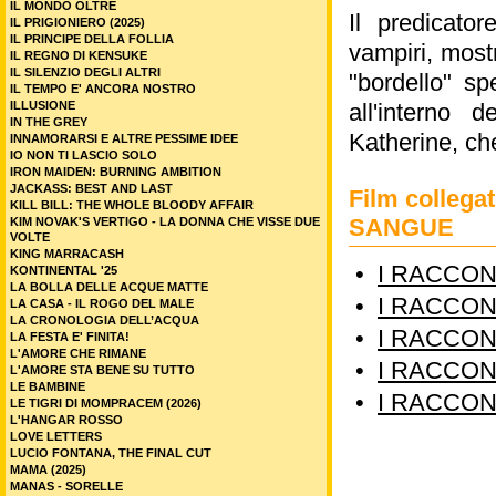
IL MONDO OLTRE
Il predicato
IL PRIGIONIERO (2025)
IL PRINCIPE DELLA FOLLIA
vampiri, most
IL REGNO DI KENSUKE
IL SILENZIO DEGLI ALTRI
"bordello" sp
IL TEMPO E' ANCORA NOSTRO
ILLUSIONE
all'interno 
IN THE GREY
Katherine, che
INNAMORARSI E ALTRE PESSIME IDEE
IO NON TI LASCIO SOLO
IRON MAIDEN: BURNING AMBITION
JACKASS: BEST AND LAST
Film colleg
KILL BILL: THE WHOLE BLOODY AFFAIR
SANGUE
KIM NOVAK'S VERTIGO - LA DONNA CHE VISSE DUE
VOLTE
KING MARRACASH
•
I RACCON
KONTINENTAL '25
LA BOLLA DELLE ACQUE MATTE
•
I RACCONT
LA CASA - IL ROGO DEL MALE
LA CRONOLOGIA DELL’ACQUA
•
I RACCONT
LA FESTA E' FINITA!
L'AMORE CHE RIMANE
•
I RACCONT
L'AMORE STA BENE SU TUTTO
LE BAMBINE
•
I RACCONT
LE TIGRI DI MOMPRACEM (2026)
L'HANGAR ROSSO
LOVE LETTERS
LUCIO FONTANA, THE FINAL CUT
MAMA (2025)
MANAS - SORELLE