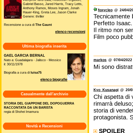
Gabriel Basso, Jared Harris, Tracy Letts,
Anthony Ramos, Moses Ingram, Jonah
foxycleo
@ 24/04/20
Hauer-King, Greta Lee, Jason Clarke
Tecnicamente b
Genere: thriller
Perfetto Isaac.
Recensione a cura di
The Gaunt
Il ritmo non se
elenco recensioni
Film poco pubbl
Ultima biografia inserita
GAEL GARCIA BERNAL
markos
@ 07/04/2022 
Nato a: Guadalajara - Jalisco - Messico
il: 30/11/1978
Mi sono distrat
Biografia a cura di
luisa75
elenco biografie
Kyo_Kusanagi
@ 20/03
Casualmente dall'archivio
Chi aspetta di 
rimarrà deluso;
STORIA DEL GIAPPONE DEL DOPOGUERRA
RACCONTATA DA UN BARISTA
storia di vende
regia di Shohei Imamura
protagonista. 
Novità e Recensioni
SPOILER