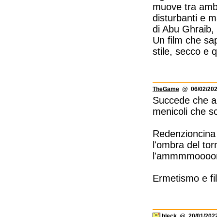
muove tra ambie
disturbanti e m
di Abu Ghraib, 
Un film che sa
stile, secco e 
TheGame
@ 06/02/202
Succede che a v
menicoli che s
Redenzioncina 
l'ombra del to
l'ammmmoooore
Ermetismo e fil
bleck
@ 20/01/2022