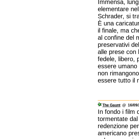
Immensa, lunghi
elementare nel
Schrader, si tr
È una caricatu
il finale, ma c
al confine del m
preservativi de
alle prese con 
fedele, libero,
essere umano se
non rimangono c
essere tutto il
The Gaunt
@ 16/09/2
In fondo i film 
tormentate dal
redenzione per
americano pres