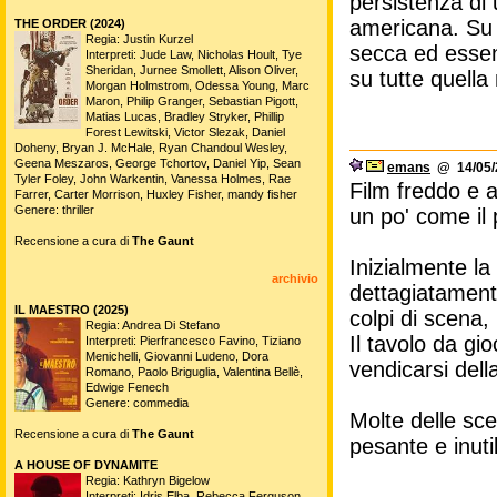
persistenza di 
americana. Su 
THE ORDER (2024)
Regia: Justin Kurzel
secca ed essen
Interpreti: Jude Law, Nicholas Hoult, Tye
Sheridan, Jurnee Smollett, Alison Oliver,
su tutte quella 
Morgan Holmstrom, Odessa Young, Marc
Maron, Philip Granger, Sebastian Pigott,
Matias Lucas, Bradley Stryker, Phillip
Forest Lewitski, Victor Slezak, Daniel
Doheny, Bryan J. McHale, Ryan Chandoul Wesley,
Geena Meszaros, George Tchortov, Daniel Yip, Sean
emans
@ 14/05/2
Tyler Foley, John Warkentin, Vanessa Holmes, Rae
Film freddo e a
Farrer, Carter Morrison, Huxley Fisher, mandy fisher
Genere: thriller
un po' come il 
Recensione a cura di
The Gaunt
Inizialmente l
archivio
dettagiatamente
IL MAESTRO (2025)
colpi di scena, 
Regia: Andrea Di Stefano
Il tavolo da gi
Interpreti: Pierfrancesco Favino, Tiziano
Menichelli, Giovanni Ludeno, Dora
vendicarsi del
Romano, Paolo Briguglia, Valentina Bellè,
Edwige Fenech
Genere: commedia
Molte delle sce
Recensione a cura di
The Gaunt
pesante e inuti
A HOUSE OF DYNAMITE
Regia: Kathryn Bigelow
Interpreti: Idris Elba, Rebecca Ferguson,