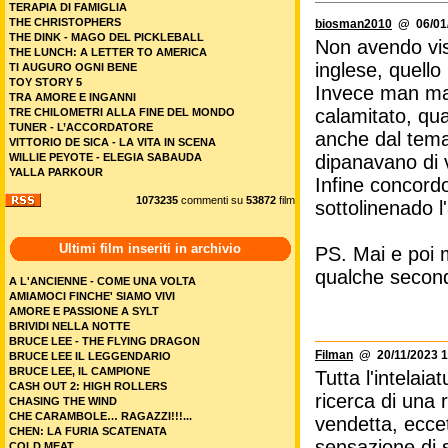
TERAPIA DI FAMIGLIA
THE CHRISTOPHERS
biosman2010
@ 06/01/
THE DINK - MAGO DEL PICKLEBALL
Non avendo visto
THE LUNCH: A LETTER TO AMERICA
inglese, quello
TI AUGURO OGNI BENE
TOY STORY 5
Invece man man
TRA AMORE E INGANNI
calamitato, quas
TRE CHILOMETRI ALLA FINE DEL MONDO
TUNER - L’ACCORDATORE
anche dal tema
VITTORIO DE SICA - LA VITA IN SCENA
WILLIE PEYOTE - ELEGIA SABAUDA
dipanavano di vo
YALLA PARKOUR
Infine concord
1073235
commenti su
53872
film
sottolinenado l'
Ultimi film inseriti in archivio
PS. Mai e poi m
qualche secondo
A L'ANCIENNE - COME UNA VOLTA
AMIAMOCI FINCHE' SIAMO VIVI
AMORE E PASSIONE A SYLT
BRIVIDI NELLA NOTTE
BRUCE LEE - THE FLYING DRAGON
Filman
@ 20/11/2023 1
BRUCE LEE IL LEGGENDARIO
BRUCE LEE, IL CAMPIONE
Tutta l'intelaia
CASH OUT 2: HIGH ROLLERS
ricerca di una 
CHASING THE WIND
CHE CARAMBOLE… RAGAZZI!!!...
vendetta, ecc
CHEN: LA FURIA SCATENATA
sensazione di s
COLD MEAT