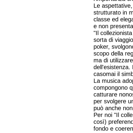
Le aspettative,
strutturato in 
classe ed eleg
e non presenta
"Il collezionis
sorta di viaggio
poker, svolgono
scopo della re
ma di utilizzar
dell'esistenza.
casomai il simb
La musica adope
compongono ques
catturare nonos
per svolgere un
può anche non 
Per noi "Il col
così) preferen
fondo e coeren