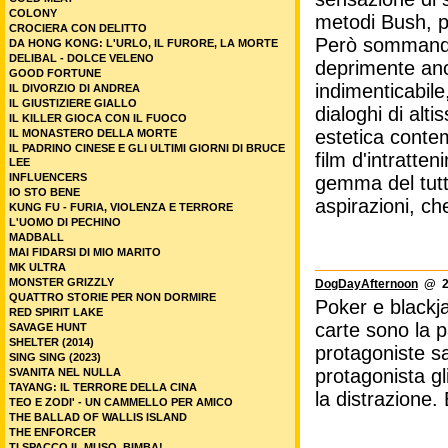
COLONY
metodi Bush, pe
CROCIERA CON DELITTO
Però sommando 
DA HONG KONG: L'URLO, IL FURORE, LA MORTE
DELIBAL - DOLCE VELENO
deprimente anc
GOOD FORTUNE
indimenticabile,
IL DIVORZIO DI ANDREA
IL GIUSTIZIERE GIALLO
dialoghi di alt
IL KILLER GIOCA CON IL FUOCO
estetica conte
IL MONASTERO DELLA MORTE
IL PADRINO CINESE E GLI ULTIMI GIORNI DI BRUCE
film d'intratte
LEE
INFLUENCERS
gemma del tutto
IO STO BENE
aspirazioni, ch
KUNG FU - FURIA, VIOLENZA E TERRORE
L'UOMO DI PECHINO
MADBALL
MAI FIDARSI DI MIO MARITO
MK ULTRA
MONSTER GRIZZLY
DogDayAfternoon
@ 23
QUATTRO STORIE PER NON DORMIRE
Poker e blackja
RED SPIRIT LAKE
carte sono la p
SAVAGE HUNT
SHELTER (2014)
protagoniste sa
SING SING (2023)
protagonista gl
SVANITA NEL NULLA
TAYANG: IL TERRORE DELLA CINA
la distrazione.
TEO E ZODI' - UN CAMMELLO PER AMICO
THE BALLAD OF WALLIS ISLAND
THE ENFORCER
TI SPACCO IL MUSO, BIMBA!