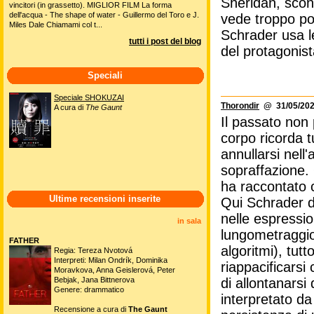
Sheridan, scon
vincitori (in grassetto). MIGLIOR FILM La forma
dell'acqua - The shape of water - Guillermo del Toro e J.
vede troppo po
Miles Dale Chiamami col t...
Schrader usa le
tutti i post del blog
del protagonist
Speciali
Speciale SHOKUZAI
Thorondir
@ 31/05/202
A cura di
The Gaunt
Il passato non 
corpo ricorda t
annullarsi nell
sopraffazione.
ha raccontato co
Ultime recensioni inserite
Qui Schrader d
nelle espressio
in sala
lungometraggio 
FATHER
algoritmi), tut
Regia: Tereza Nvotová
Interpreti: Milan Ondrík, Dominika
riappacificarsi
Moravkova, Anna Geislerová, Peter
Bebjak, Jana Bittnerova
di allontanarsi 
Genere: drammatico
interpretato da
Recensione a cura di
The Gaunt