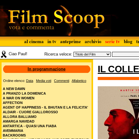
al cinema
in tv
anteprime
archivio
serie tv
blog
t
Ciao Paul!
Ricerca veloce:
IL COLL
In programmazione
Ordine elenco:
Data
Media voti
Commenti
Alfabetico
A NEW DAWN
A PRANZO LA DOMENICA
A WAR ON WOMEN
AFFECTION
AGENT OF HAPPINESS - IL BHUTAN E LA FELICITA'
ALDAIR - CUORE GIALLOROSSO
ALLORA BALLIAMO
AMARGA NAVIDAD
ANTARTICA - QUASI UNA FIABA
AVEMMARIA
BACKROOMS