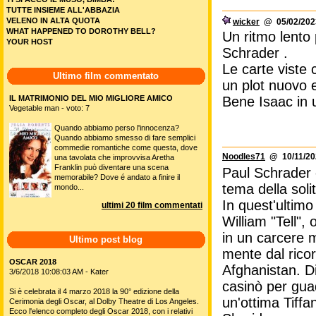
TUTTE INSIEME ALL'ABBAZIA
VELENO IN ALTA QUOTA
wicker
@ 05/02/2023
WHAT HAPPENED TO DOROTHY BELL?
Un ritmo lento 
YOUR HOST
Schrader .
Le carte viste
Ultimo film commentato
un plot nuovo 
IL MATRIMONIO DEL MIO MIGLIORE AMICO
Bene Isaac in u
Vegetable man - voto: 7
Quando abbiamo perso l'innocenza?
Quando abbiamo smesso di fare semplici
commedie romantiche come questa, dove
Noodles71
@ 10/11/202
una tavolata che improvvisa Aretha
Franklin può diventare una scena
Paul Schrader 
memorabile? Dove é andato a finire il
tema della soli
mondo...
In quest'ultimo
ultimi 20 film commentati
William "Tell",
in un carcere m
Ultimo post blog
mente dal ricor
OSCAR 2018
Afghanistan. Di
3/6/2018 10:08:03 AM - Kater
casinò per gua
Si è celebrata il 4 marzo 2018 la 90° edizione della
un'ottima Tiffan
Cerimonia degli Oscar, al Dolby Theatre di Los Angeles.
Ecco l'elenco completo degli Oscar 2018, con i relativi