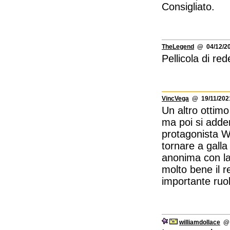
Consigliato.
TheLegend
@ 04/12/20
Pellicola di re
VincVega
@ 19/11/2021
Un altro ottimo
ma poi si addent
protagonista Wi
tornare a galla
anonima con la 
molto bene il r
importante ruol
williamdollace
@ 