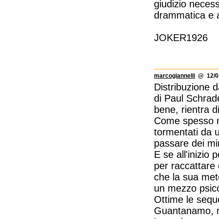
giudizio necess
drammatica e a
JOKER1926
marcogiannelli
@ 12/01
Distribuzione 
di Paul Schrade
bene, rientra di
Come spesso ne
tormentati da u
passare dei min
E se all'inizio 
per raccattare 
che la sua meto
un mezzo psico
Ottime le seque
Guantanamo, ma