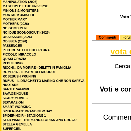
MANIPULATION (2026)
MASTERS OF THE UNIVERSE
MINIONS & MONSTERS
MORTAL KOMBAT II
Voto 
MOTHER MARY
MOTHERS (2026)
NO GOOD MEN
NOI DUE SCONOSCIUTI (2026)
OBSESSION (2026)
Commenti
Foru
ODISSEA (2026)
PASSENGER
vota 
PECORE SOTTO COPERTURA
PICCOLO MIRACOLO
QUASI GRAZIA
REBUILDING
Cerca
RICCHI... DA MORIRE - DELITTI IN FAMIGLIA
ROMERIA - IL MARE DEI RICORDI
ROSEBUSH PRUNING
RUFUS - IL DRAGHETTO MARINO CHE NON SAPEVA
NUOTARE
Voti e co
SANTI E VAMPIRI
SAVAGE HOUSE
SCARY MOVIE 6
SEPARAZIONI
SMART WORKING
SPIDER-MAN: BRAND NEW DAY
Commen
SPIDER-NOIR - STAGIONE 1
STAR WARS: THE MANDALORIAN AND GROGU
STELLA GEMELLA
SUPERGIRL