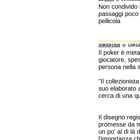
Non condivido i
passaggi poco a
pellicola
JOKER1926
@ 12/01/2
Il poker è meta
giocatore, spes
persona nella s
"Il collezionis
suo elaborato 
cerca di una qu
Il disegno regi
promesse da man
un po' al di là
l'importanza ch