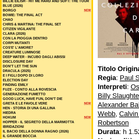
BILLIE EILISH - HIT ME HARD AND SOFT: THE TOUR
BLUE (2026)
BORGO
NEW
BOWIE: THE FINAL ACT
CHAO
CHRIS & MARTINA: THE FINAL SET
CITIZEN VIGILANTE
CLARA (2026)
CON LA PIOGGIA DENTRO
CORPI MUTANTI
COS'E' L'AMORE?
CREATURE LUMINOSE
DEEP WATER - INCUBO DAGLI ABISSI
DISCLOSURE DAY
DON'T LET THE SUN
Titolo Origin
DRACULA (2025)
E I FIGLI DOPO DI LORO
Regia
:
Paul 
ELECTION DAY
FINDING EMILY
Interpreti
:
Os
FUZE - CONTO ALLA ROVESCIA
Billy Slaughte
GENERAZIONE FUMETTO
GOOD LUCK, HAVE FUN, DON’T DIE
Alexander Ba
GRETA E LE FAVOLE VERE
NEW
HEN - STORIA DI UNA GALLINA
Webb
,
Calvin
HIEDRA
HOKUM
NEW
Robertson
HOPPER - IL SEGRETO DELLA MARMOTTA
IBRIDAZIONI
Durata
: h 1.5
IL BACIO DELLA DONNA RAGNO (2026)
IL GRANDE BOCCIA