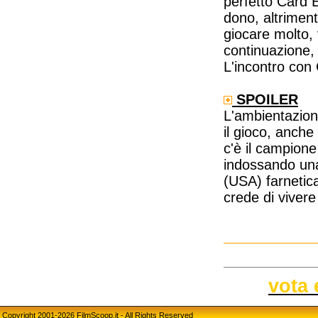
perfetto Card 
dono, altrimenti
giocare molto, 
continuazione, 
L'incontro con 
SPOILER
L'ambientazione
il gioco, anch
c'è il campion
indossando una
(USA) farnetica
crede di vivere
vota 
Copyright 2001-2026 FilmScoop.it - All Rights Reserved