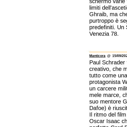
schermo varie 
limiti dell'asc
Ghraib, ma che 
purtroppo è seg
predefiniti. Un 
Venezia 78.
Manticora
@ 15/09/202
Paul Schrader f
creativo, che m
tutto come una 
protagonista Wi
un carcere mili
mele marce, che
suo mentore Go
Dafoe) è riusci
Il ritmo del fi
Oscar Isaac che