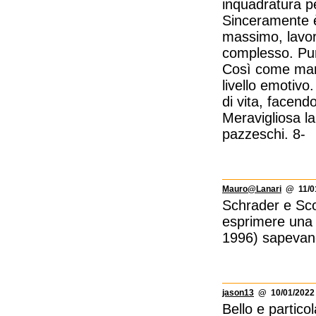
inquadratura pe
Sinceramente è 
massimo, lavor
complesso. Pur
Così come manc
livello emotiv
di vita, facend
Meravigliosa l
pazzeschi. 8-
Mauro@Lanari
@ 11/01
Schrader e Sco
esprimere una p
1996) sapevano
jason13
@ 10/01/2022 
Bello e particol