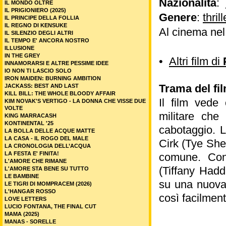
Nazionalità
:
IL MONDO OLTRE
IL PRIGIONIERO (2025)
Genere
:
thrill
IL PRINCIPE DELLA FOLLIA
IL REGNO DI KENSUKE
Al cinema ne
IL SILENZIO DEGLI ALTRI
IL TEMPO E' ANCORA NOSTRO
ILLUSIONE
IN THE GREY
•
Altri film di
INNAMORARSI E ALTRE PESSIME IDEE
IO NON TI LASCIO SOLO
IRON MAIDEN: BURNING AMBITION
Trama del fil
JACKASS: BEST AND LAST
KILL BILL: THE WHOLE BLOODY AFFAIR
Il film vede
KIM NOVAK'S VERTIGO - LA DONNA CHE VISSE DUE
VOLTE
militare che
KING MARRACASH
KONTINENTAL '25
cabotaggio. L
LA BOLLA DELLE ACQUE MATTE
LA CASA - IL ROGO DEL MALE
Cirk (Tye She
LA CRONOLOGIA DELL’ACQUA
LA FESTA E' FINITA!
comune. Con 
L'AMORE CHE RIMANE
(Tiffany Hadd
L'AMORE STA BENE SU TUTTO
LE BAMBINE
su una nuova 
LE TIGRI DI MOMPRACEM (2026)
L'HANGAR ROSSO
così facilment
LOVE LETTERS
LUCIO FONTANA, THE FINAL CUT
MAMA (2025)
MANAS - SORELLE