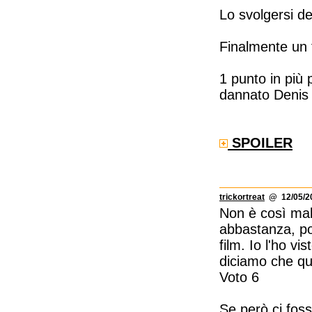
Lo svolgersi de
Finalmente un 
1 punto in più p
dannato Denis 
SPOILER
trickortreat
@ 12/05/20
Non è così malv
abbastanza, poi
film. Io l'ho v
diciamo che que
Voto 6
Se però ci fosse