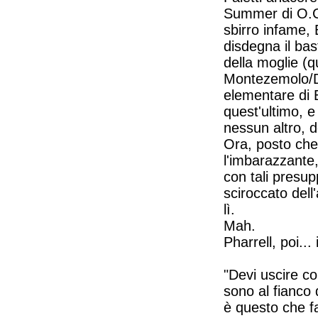
Summer di O.C.
sbirro infame,
disdegna il ba
della moglie (q
Montezemolo/D
elementare di 
quest'ultimo, e
nessun altro, 
Ora, posto che 
l'imbarazzante
con tali presup
sciroccato dell
lì.
Mah.
Pharrell, poi... 
"Devi uscire con
sono al fianco 
è questo che f