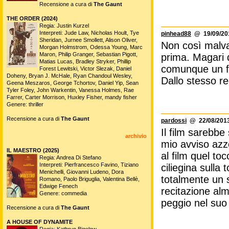
Recensione a cura di
The Gaunt
THE ORDER (2024)
Regia: Justin Kurzel
Interpreti: Jude Law, Nicholas Hoult, Tye
pinhead88
@ 19/09/201
Sheridan, Jurnee Smollett, Alison Oliver,
Non così malva
Morgan Holmstrom, Odessa Young, Marc
Maron, Philip Granger, Sebastian Pigott,
prima. Magari d
Matias Lucas, Bradley Stryker, Phillip
comunque un fi
Forest Lewitski, Victor Slezak, Daniel
Doheny, Bryan J. McHale, Ryan Chandoul Wesley,
Dallo stesso r
Geena Meszaros, George Tchortov, Daniel Yip, Sean
Tyler Foley, John Warkentin, Vanessa Holmes, Rae
Farrer, Carter Morrison, Huxley Fisher, mandy fisher
Genere: thriller
Recensione a cura di
The Gaunt
pardossi
@ 22/08/2013
Il film sarebbe 
archivio
mio avviso azz
IL MAESTRO (2025)
al film quel to
Regia: Andrea Di Stefano
Interpreti: Pierfrancesco Favino, Tiziano
ciliegina sulla
Menichelli, Giovanni Ludeno, Dora
totalmente un 
Romano, Paolo Briguglia, Valentina Bellè,
Edwige Fenech
recitazione alme
Genere: commedia
peggio nel suo
Recensione a cura di
The Gaunt
A HOUSE OF DYNAMITE