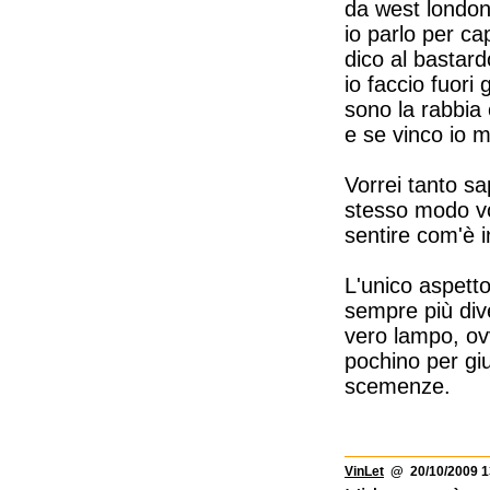
da west london
io parlo per ca
dico al bastard
io faccio fuori g
sono la rabbia
e se vinco io m
Vorrei tanto sa
stesso modo vog
sentire com'è i
L'unico aspetto
sempre più div
vero lampo, ovv
pochino per gi
scemenze.
VinLet
@ 20/10/2009 1