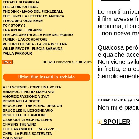
TERAPIA DI FAMIGLIA
THE CHRISTOPHERS
Le morti arriv
THE DINK - MAGO DEL PICKLEBALL
THE LUNCH: A LETTER TO AMERICA
il film avesse 
TI AUGURO OGNI BENE
anonima, il bud
TOY STORY 5
TRA AMORE E INGANNI
- non riceve ma
TRE CHILOMETRI ALLA FINE DEL MONDO
TUNER - L’ACCORDATORE
VITTORIO DE SICA - LA VITA IN SCENA
Qualcosa però s
WILLIE PEYOTE - ELEGIA SABAUDA
e qualche acce
YALLA PARKOUR
Non viene svilu
1073251
commenti su
53872
film
in fretta, e a 
Semplicemente
Ultimi film inseriti in archivio
A L'ANCIENNE - COME UNA VOLTA
AMIAMOCI FINCHE' SIAMO VIVI
AMORE E PASSIONE A SYLT
Daniel12342016
@ 15/1
BRIVIDI NELLA NOTTE
BRUCE LEE - THE FLYING DRAGON
Non mi è piaciu
BRUCE LEE IL LEGGENDARIO
BRUCE LEE, IL CAMPIONE
CASH OUT 2: HIGH ROLLERS
SPOILER
CHASING THE WIND
CHE CARAMBOLE… RAGAZZI!!!...
CHEN: LA FURIA SCATENATA
COLD MEAT