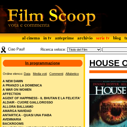
al cinema
in tv
anteprime
archivio
serie tv
blog
t
Ciao Paul!
Ricerca veloce:
HOUSE O
In programmazione
Ordine elenco:
Data
Media voti
Commenti
Alfabetico
A NEW DAWN
A PRANZO LA DOMENICA
A WAR ON WOMEN
AFFECTION
AGENT OF HAPPINESS - IL BHUTAN E LA FELICITA'
ALDAIR - CUORE GIALLOROSSO
ALLORA BALLIAMO
AMARGA NAVIDAD
ANTARTICA - QUASI UNA FIABA
AVEMMARIA
BACKROOMS