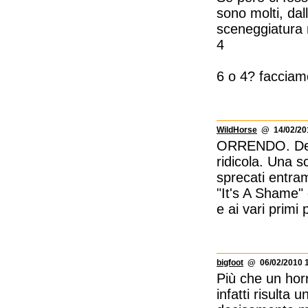
sono molti, dall
sceneggiatura 
4
6 o 4? facciam
WildHorse
@ 14/02/201
ORRENDO. Denn
ridicola. Una s
sprecati entram
"It's A Shame" 
e ai vari primi
bigfoot
@ 06/02/2010 1
Più che un horro
infatti risulta