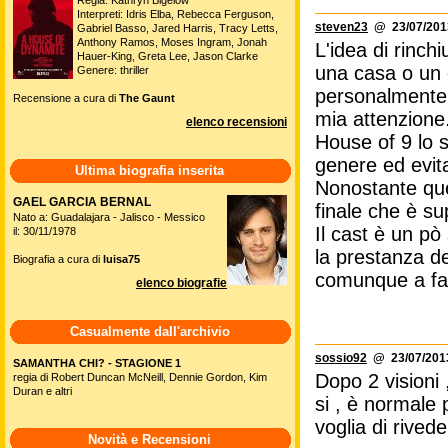
Regia: Kathryn Bigelow
Interpreti: Idris Elba, Rebecca Ferguson,
steven23
@ 23/07/2013
Gabriel Basso, Jared Harris, Tracy Letts,
Anthony Ramos, Moses Ingram, Jonah
L'idea di rinch
Hauer-King, Greta Lee, Jason Clarke
una casa o un 
Genere: thriller
personalmente 
Recensione a cura di
The Gaunt
mia attenzione
elenco recensioni
House of 9 lo s
genere ed evita
Ultima biografia inserita
Nonostante ques
GAEL GARCIA BERNAL
finale che è sup
Nato a: Guadalajara - Jalisco - Messico
Il cast è un pò
il: 30/11/1978
la prestanza de
Biografia a cura di
luisa75
comunque a far
elenco biografie
Casualmente dall'archivio
sossio92
@ 23/07/2013
SAMANTHA CHI? - STAGIONE 1
Dopo 2 visioni 
regia di Robert Duncan McNeill, Dennie Gordon, Kim
Duran e altri
si , è normale
voglia di rivede
Novità e Recensioni