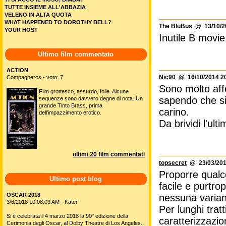
TUTTE INSIEME ALL'ABBAZIA
VELENO IN ALTA QUOTA
WHAT HAPPENED TO DOROTHY BELL?
The BluBus
@ 13/10/20
YOUR HOST
Inutile B movie
Ultimo film commentato
ACTION
Nic90
@ 16/10/2014 20
Compagneros - voto: 7
Sono molto aff
Film grottesco, assurdo, folle. Alcune
sapendo che si
sequenze sono davvero degne di nota. Un
grande Tinto Brass, prima
carino.
dell'impazzimento erotico.
Da brividi l'ul
ultimi 20 film commentati
topsecret
@ 23/03/201
Proporre qualco
Ultimo post blog
facile e purt
OSCAR 2018
nessuna varian
3/6/2018 10:08:03 AM - Kater
Per lunghi trat
Si è celebrata il 4 marzo 2018 la 90° edizione della
caratterizzazio
Cerimonia degli Oscar, al Dolby Theatre di Los Angeles.