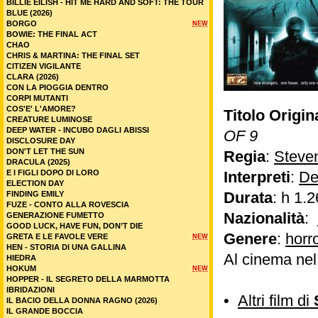
BILLIE EILISH - HIT ME HARD AND SOFT: THE TOUR
BLUE (2026)
BORGO
NEW
BOWIE: THE FINAL ACT
CHAO
CHRIS & MARTINA: THE FINAL SET
CITIZEN VIGILANTE
CLARA (2026)
CON LA PIOGGIA DENTRO
CORPI MUTANTI
COS'E' L'AMORE?
Titolo Origin
CREATURE LUMINOSE
DEEP WATER - INCUBO DAGLI ABISSI
OF 9
DISCLOSURE DAY
DON'T LET THE SUN
Regia
:
Steve
DRACULA (2025)
E I FIGLI DOPO DI LORO
Interpreti
:
De
ELECTION DAY
Durata
: h 1.2
FINDING EMILY
FUZE - CONTO ALLA ROVESCIA
Nazionalità
:
GENERAZIONE FUMETTO
GOOD LUCK, HAVE FUN, DON’T DIE
Genere
:
horr
GRETA E LE FAVOLE VERE
NEW
HEN - STORIA DI UNA GALLINA
Al cinema ne
HIEDRA
HOKUM
NEW
HOPPER - IL SEGRETO DELLA MARMOTTA
IBRIDAZIONI
•
Altri film di
IL BACIO DELLA DONNA RAGNO (2026)
IL GRANDE BOCCIA