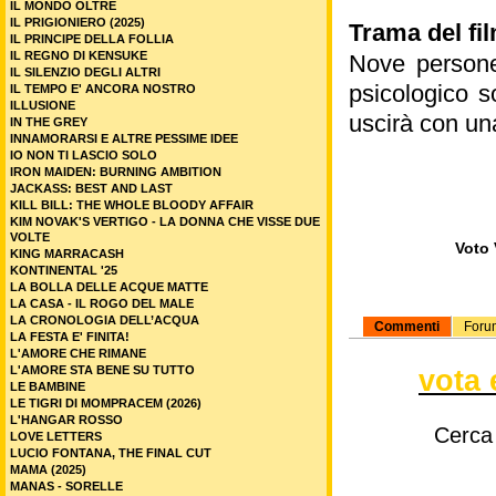
IL MONDO OLTRE
IL PRIGIONIERO (2025)
Trama del fi
IL PRINCIPE DELLA FOLLIA
IL REGNO DI KENSUKE
Nove persone
IL SILENZIO DEGLI ALTRI
psicologico s
IL TEMPO E' ANCORA NOSTRO
ILLUSIONE
uscirà con una 
IN THE GREY
INNAMORARSI E ALTRE PESSIME IDEE
IO NON TI LASCIO SOLO
IRON MAIDEN: BURNING AMBITION
JACKASS: BEST AND LAST
KILL BILL: THE WHOLE BLOODY AFFAIR
KIM NOVAK'S VERTIGO - LA DONNA CHE VISSE DUE
VOLTE
Voto 
KING MARRACASH
KONTINENTAL '25
LA BOLLA DELLE ACQUE MATTE
LA CASA - IL ROGO DEL MALE
LA CRONOLOGIA DELL’ACQUA
Commenti
Foru
LA FESTA E' FINITA!
L'AMORE CHE RIMANE
L'AMORE STA BENE SU TUTTO
vota 
LE BAMBINE
LE TIGRI DI MOMPRACEM (2026)
L'HANGAR ROSSO
Cerca
LOVE LETTERS
LUCIO FONTANA, THE FINAL CUT
MAMA (2025)
MANAS - SORELLE