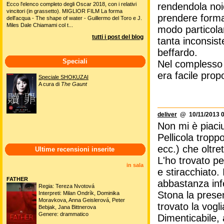
rendendola noi
Ecco l'elenco completo degli Oscar 2018, con i relativi
vincitori (in grassetto). MIGLIOR FILM La forma
prendere forma
dell'acqua - The shape of water - Guillermo del Toro e J.
Miles Dale Chiamami col t...
modo particola
tutti i post del blog
tanta inconsist
beffardo.
Speciali
Nel complesso 
era facile prop
Speciale SHOKUZAI
A cura di
The Gaunt
deliver
@ 10/11/2013 0
Non mi è piaciu
Pellicola tropp
ecc.) che oltre
Ultime recensioni inserite
L'ho trovato pe
in sala
e stiracchiato. 
FATHER
abbastanza infe
Regia: Tereza Nvotová
Stona la prese
Interpreti: Milan Ondrík, Dominika
Moravkova, Anna Geislerová, Peter
trovato la vogl
Bebjak, Jana Bittnerova
Genere: drammatico
Dimenticabile,