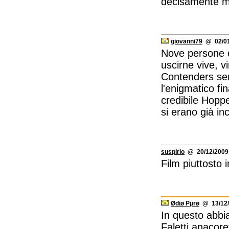
decisamente mi
giovanni79
@ 02/01
Nove persone ch
uscirne vive, v
Contenders seri
l'enigmatico fi
credibile Hoppe
si erano già inc
suspirio
@ 20/12/2009 
Film piuttosto i
Ødiø Pµrø
@ 13/12/
In questo abbia
Faletti anacore