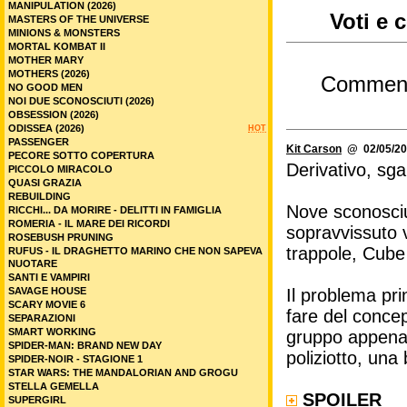
MANIPULATION (2026)
Voti e 
MASTERS OF THE UNIVERSE
MINIONS & MONSTERS
MORTAL KOMBAT II
MOTHER MARY
MOTHERS (2026)
Commen
NO GOOD MEN
NOI DUE SCONOSCIUTI (2026)
OBSESSION (2026)
ODISSEA (2026)
HOT
PASSENGER
Kit Carson
@ 02/05/20
PECORE SOTTO COPERTURA
Derivativo, sg
PICCOLO MIRACOLO
QUASI GRAZIA
REBUILDING
Nove sconosciut
RICCHI... DA MORIRE - DELITTI IN FAMIGLIA
ROMERIA - IL MARE DEI RICORDI
sopravvissuto v
ROSEBUSH PRUNING
trappole, Cube 
RUFUS - IL DRAGHETTO MARINO CHE NON SAPEVA
NUOTARE
SANTI E VAMPIRI
SAVAGE HOUSE
Il problema pr
SCARY MOVIE 6
fare del concep
SEPARAZIONI
SMART WORKING
gruppo appena 
SPIDER-MAN: BRAND NEW DAY
poliziotto, una 
SPIDER-NOIR - STAGIONE 1
STAR WARS: THE MANDALORIAN AND GROGU
STELLA GEMELLA
SPOILER
SUPERGIRL