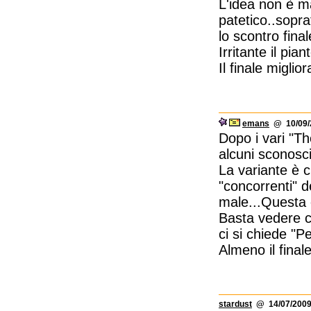
L'idea non è ma
patetico..sopra
lo scontro final
Irritante il pia
Il finale miglior
emans
@ 10/09/2
Dopo i vari "Th
alcuni sconosci
La variante è ch
"concorrenti" d
male...Questa 
Basta vedere c
ci si chiede "
Almeno il finale
stardust
@ 14/07/2009