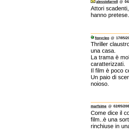
alessiofarrell
@ 04/
Attori scadenti
hanno pretese
foxycleo
@ 17/05/20
Thriller claustr
una casa.
La trama è mol
caratterizzati.
Il film è poco 
Un paio di scene
noioso.
marfsime
@ 02/05/200
Come dice il c
film..è una sor
rinchiuse in un