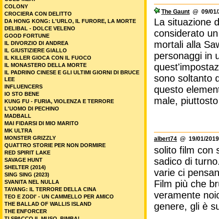
COLONY
The Gaunt
@ 09/01/2
CROCIERA CON DELITTO
La situazione 
DA HONG KONG: L'URLO, IL FURORE, LA MORTE
DELIBAL - DOLCE VELENO
considerato un
GOOD FORTUNE
mortali alla S
IL DIVORZIO DI ANDREA
IL GIUSTIZIERE GIALLO
personaggi in u
IL KILLER GIOCA CON IL FUOCO
quest'impostazi
IL MONASTERO DELLA MORTE
IL PADRINO CINESE E GLI ULTIMI GIORNI DI BRUCE
sono soltanto 
LEE
INFLUENCERS
questo element
IO STO BENE
male, piuttost
KUNG FU - FURIA, VIOLENZA E TERRORE
L'UOMO DI PECHINO
MADBALL
MAI FIDARSI DI MIO MARITO
MK ULTRA
MONSTER GRIZZLY
albert74
@ 19/01/2019
QUATTRO STORIE PER NON DORMIRE
solito film con 
RED SPIRIT LAKE
sadico di turno
SAVAGE HUNT
SHELTER (2014)
varie ci pensan
SING SING (2023)
Film più che bru
SVANITA NEL NULLA
TAYANG: IL TERRORE DELLA CINA
veramente noio
TEO E ZODI' - UN CAMMELLO PER AMICO
THE BALLAD OF WALLIS ISLAND
genere, gli è s
THE ENFORCER
TI SPACCO IL MUSO, BIMBA!