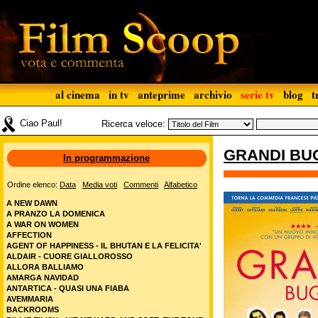
al cinema
in tv
anteprime
archivio
serie tv
blog
t
Ciao Paul!
Ricerca veloce:
GRANDI BUG
In programmazione
Ordine elenco:
Data
Media voti
Commenti
Alfabetico
A NEW DAWN
A PRANZO LA DOMENICA
A WAR ON WOMEN
AFFECTION
AGENT OF HAPPINESS - IL BHUTAN E LA FELICITA'
ALDAIR - CUORE GIALLOROSSO
ALLORA BALLIAMO
AMARGA NAVIDAD
ANTARTICA - QUASI UNA FIABA
AVEMMARIA
BACKROOMS