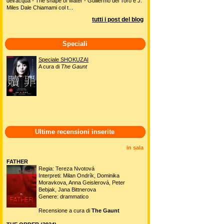
dell'acqua - The shape of water - Guillermo del Toro e J.
Miles Dale Chiamami col t...
tutti i post del blog
Speciali
Speciale SHOKUZAI
A cura di
The Gaunt
Ultime recensioni inserite
in sala
FATHER
Regia: Tereza Nvotová
Interpreti: Milan Ondrík, Dominika
Moravkova, Anna Geislerová, Peter
Bebjak, Jana Bittnerova
Genere: drammatico
Recensione a cura di
The Gaunt