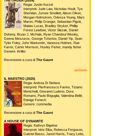
THE ORDER (2024)
Regia: Justin Kurzel
Interpreti: Jude Law, Nicholas Hoult, Tye
Sheridan, Jurnee Smollett, Alison Oliver,
Morgan Holmstrom, Odessa Young, Marc
Maron, Philip Granger, Sebastian Pigott,
Matias Lucas, Bradley Stryker, Phillip
Forest Lewitski, Victor Slezak, Daniel
Doheny, Bryan J. McHale, Ryan Chandoul Wesley,
Geena Meszaros, George Tchortov, Daniel Yip, Sean
Tyler Foley, John Warkentin, Vanessa Holmes, Rae
Farrer, Carter Morrison, Huxley Fisher, mandy fisher
Genere: thriller
Recensione a cura di
The Gaunt
archivio
IL MAESTRO (2025)
Regia: Andrea Di Stefano
Interpreti: Pierfrancesco Favino, Tiziano
Menichelli, Giovanni Ludeno, Dora
Romano, Paolo Briguglia, Valentina Bellè,
Edwige Fenech
Genere: commedia
Recensione a cura di
The Gaunt
A HOUSE OF DYNAMITE
Regia: Kathryn Bigelow
Interpreti: Idris Elba, Rebecca Ferguson,
Gabriel Basso, Jared Harris, Tracy Letts,