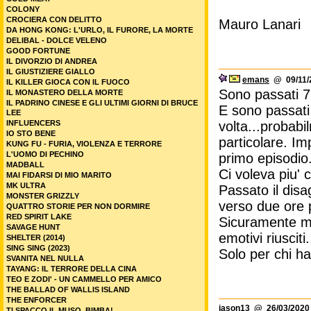
COLONY
CROCIERA CON DELITTO
Mauro Lanari
DA HONG KONG: L'URLO, IL FURORE, LA MORTE
DELIBAL - DOLCE VELENO
GOOD FORTUNE
IL DIVORZIO DI ANDREA
IL GIUSTIZIERE GIALLO
emans
@ 09/11/2
IL KILLER GIOCA CON IL FUOCO
Sono passati 7 
IL MONASTERO DELLA MORTE
IL PADRINO CINESE E GLI ULTIMI GIORNI DI BRUCE
E sono passati 
LEE
volta...probabi
INFLUENCERS
IO STO BENE
particolare. Imp
KUNG FU - FURIA, VIOLENZA E TERRORE
L'UOMO DI PECHINO
primo episodio
MADBALL
Ci voleva piu' 
MAI FIDARSI DI MIO MARITO
MK ULTRA
Passato il disa
MONSTER GRIZZLY
verso due ore p
QUATTRO STORIE PER NON DORMIRE
RED SPIRIT LAKE
Sicuramente me
SAVAGE HUNT
emotivi riusciti.
SHELTER (2014)
SING SING (2023)
Solo per chi ha 
SVANITA NEL NULLA
TAYANG: IL TERRORE DELLA CINA
TEO E ZODI' - UN CAMMELLO PER AMICO
THE BALLAD OF WALLIS ISLAND
THE ENFORCER
jason13
@ 26/03/2020 
TI SPACCO IL MUSO, BIMBA!