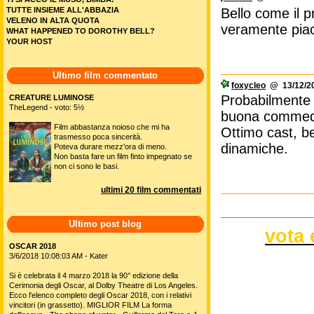
Bello come il 
TUTTE INSIEME ALL'ABBAZIA
VELENO IN ALTA QUOTA
veramente piac
WHAT HAPPENED TO DOROTHY BELL?
YOUR HOST
Ultimo film commentato
foxycleo
@ 13/12/20
Probabilmente 
CREATURE LUMINOSE
TheLegend - voto: 5½
buona commed
Film abbastanza noioso che mi ha
Ottimo cast, be
trasmesso poca sincerità.
dinamiche.
Poteva durare mezz'ora di meno.
Non basta fare un film finto impegnato se
non ci sono le basi.
ultimi 20 film commentati
Ultimo post blog
vota 
OSCAR 2018
3/6/2018 10:08:03 AM - Kater
Si è celebrata il 4 marzo 2018 la 90° edizione della
Cerimonia degli Oscar, al Dolby Theatre di Los Angeles.
Ecco l'elenco completo degli Oscar 2018, con i relativi
vincitori (in grassetto). MIGLIOR FILM La forma