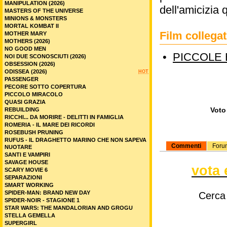
MANIPULATION (2026)
dell'amicizia 
MASTERS OF THE UNIVERSE
MINIONS & MONSTERS
MORTAL KOMBAT II
Film colleg
MOTHER MARY
MOTHERS (2026)
NO GOOD MEN
•
PICCOLE 
NOI DUE SCONOSCIUTI (2026)
OBSESSION (2026)
ODISSEA (2026)
HOT
PASSENGER
PECORE SOTTO COPERTURA
PICCOLO MIRACOLO
QUASI GRAZIA
Voto 
REBUILDING
RICCHI... DA MORIRE - DELITTI IN FAMIGLIA
ROMERIA - IL MARE DEI RICORDI
ROSEBUSH PRUNING
RUFUS - IL DRAGHETTO MARINO CHE NON SAPEVA
Commenti
Foru
NUOTARE
SANTI E VAMPIRI
SAVAGE HOUSE
vota 
SCARY MOVIE 6
SEPARAZIONI
SMART WORKING
SPIDER-MAN: BRAND NEW DAY
Cerca
SPIDER-NOIR - STAGIONE 1
STAR WARS: THE MANDALORIAN AND GROGU
STELLA GEMELLA
SUPERGIRL