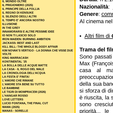
IL MONDO OLTRE
IL PRIGIONIERO (2025)
Nazionalità
:
IL PRINCIPE DELLA FOLLIA
Genere
:
com
IL REGNO DI KENSUKE
IL SILENZIO DEGLI ALTRI
Al cinema ne
IL TEMPO E' ANCORA NOSTRO
ILLUSIONE
IN THE GREY
INNAMORARSI E ALTRE PESSIME IDEE
•
Altri film di
IO NON TI LASCIO SOLO
IRON MAIDEN: BURNING AMBITION
JACKASS: BEST AND LAST
KILL BILL: THE WHOLE BLOODY AFFAIR
Trama del fi
KIM NOVAK'S VERTIGO - LA DONNA CHE VISSE DUE
VOLTE
Sono passati t
KING MARRACASH
KONTINENTAL '25
Max (François
LA BOLLA DELLE ACQUE MATTE
casa al mar
LA CASA - IL ROGO DEL MALE
LA CRONOLOGIA DELL’ACQUA
preoccupazion
LA FESTA E' FINITA!
L'AMORE CHE RIMANE
della sua ban
L'AMORE STA BENE SU TUTTO
LE BAMBINE
si sforza di 
LE TIGRI DI MOMPRACEM (2026)
L'HANGAR ROSSO
è riuscita, la
LOVE LETTERS
sono cresciut
LUCIO FONTANA, THE FINAL CUT
MAMA (2025)
priorità... l
MANAS - SORELLE