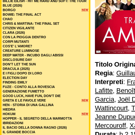
BILLIE EILISH - HIT ME HARD AND SOFT: THE TOUR
BLUE (2026)
BORGO
NEW
BOWIE: THE FINAL ACT
CHAO
CHRIS & MARTINA: THE FINAL SET
CITIZEN VIGILANTE
CLARA (2026)
CON LA PIOGGIA DENTRO
CORPI MUTANTI
COS'E' L'AMORE?
CREATURE LUMINOSE
DEEP WATER - INCUBO DAGLI ABISSI
DISCLOSURE DAY
Titolo Origin
DON'T LET THE SUN
DRACULA (2025)
Regia
:
Guill
E I FIGLI DOPO DI LORO
ELECTION DAY
Interpreti
:
Fr
FINDING EMILY
FUZE - CONTO ALLA ROVESCIA
Lafitte
,
Benoî
GENERAZIONE FUMETTO
GOOD LUCK, HAVE FUN, DON’T DIE
Garcia
,
Joël 
GRETA E LE FAVOLE VERE
NEW
HEN - STORIA DI UNA GALLINA
Wattincourt
,
T
HIEDRA
HOKUM
NEW
Jeanne Dupu
HOPPER - IL SEGRETO DELLA MARMOTTA
IBRIDAZIONI
Mercouroff
,
X
IL BACIO DELLA DONNA RAGNO (2026)
IL GRANDE BOCCIA
Durata
: h 2.1