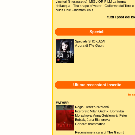
vincitori (in grassetto). MIGLIOR FILM La forma
dell'acqua - The shape of water - Guillermo del Toro e 
Miles Dale Chiamami col t...
tutti i post del b
Speciali
Speciale SHOKUZAI
A cura di
The Gaunt
Ultime recensioni inserite
in s
FATHER
Regia: Tereza Nvotová
Interpreti: Milan Ondrík, Dominika
Moravkova, Anna Geislerová, Peter
Bebjak, Jana Bittnerova
Genere: drammatico
Recensione a cura di
The Gaunt