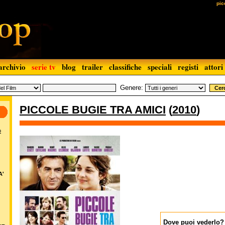
pic
archivio
serie tv
blog
trailer
classifiche
speciali
registi
attori
Genere:
PICCOLE BUGIE TRA AMICI
(
2010
)
o
A'
Dove puoi vederlo?