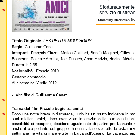
UR
NEW
Streaming information
Titolo Originale
:
LES PETITS MOUCHOIRS
Regia
:
Guillaume Canet
Interpreti
:
François Cluzet
,
Marion Cotillard
,
Benoît Magimel
,
Gilles L
Bonneton
,
Pascale Arbillot
,
Joel Dupuch
,
Anne Marivin
,
Hocine Mérabe
Durata
: h 2.35
Nazionalità
:
Francia
2010
Genere
:
commedia
Al cinema nell'Aprile
2012
•
Altri film di
Guillaume Canet
NEW
Trama del film Piccole bugie tra amici
Dopo una notte brava in discoteca, Ludo ha un brutto incidente in mot
NEW
suoi migliori amici, dopo aver visto la gravità delle sue condizion
possibilità di recupero, decidono ugualmente di partire per l'annuale 
anche il più pedante del gruppo, ha una villa dove tutte le estati in
settimana fra vita di mare e gite in barca sull'oceano. La vacanza, an