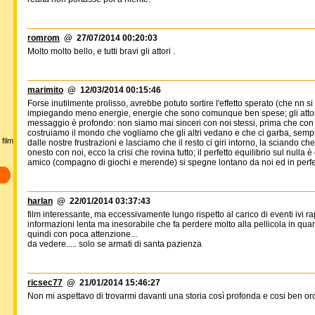
romrom
@ 27/07/2014 00:20:03
Molto molto bello, e tutti bravi gli attori .
marimito
@ 12/03/2014 00:15:46
Forse inutilmente prolisso, avrebbe potuto sortire l'effetto sperato (che nn s
impiegando meno energie, energie che sono comunque ben spese; gli attori in
messaggio è profondo: non siamo mai sinceri con noi stessi, prima che con 
costruiamo il mondo che vogliamo che gli altri vedano e che ci garba, sempre
film
dalle nostre frustrazioni e lasciamo che il resto ci giri intorno, la sciando che
onesto con noi, ecco la crisi che rovina tutto; il perfetto equilibrio sul nulla
amico (compagno di giochi e merende) si spegne lontano da noi ed in perfet
harlan
@ 22/01/2014 03:37:43
film interessante, ma eccessivamente lungo rispetto al carico di eventi ivi 
informazioni lenta ma inesorabile che fa perdere molto alla pellicola in quanto 
quindi con poca attenzione...
da vedere..... solo se armati di santa pazienza
ricsec77
@ 21/01/2014 15:46:27
Non mi aspettavo di trovarmi davanti una storia così profonda e cosi ben or