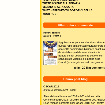
TUTTE INSIEME ALL'ABBAZIA
VELENO IN ALTA QUOTA
WHAT HAPPENED TO DOROTHY BELL?
YOUR HOST
Ultimo film commentato
RIMINI RIMINI
alex94 - voto: 4
Agghiacciante pensare che alla scrittura 
questa roba abbiano addirittura lavorato i
otto,solita commediola balneare costituita
da storielle squallide intrecciate tra loro.
Battute e cast decisamente sottotono,si
salva giusto Villaggio e le poppe della
Grandi ( che regala un nudo integrale,u...
ultimi 20 film commenta
Ultimo post blog
OSCAR 2018
3/6/2018 10:08:03 AM - Kater
Si è celebrata il 4 marzo 2018 la 90° edizione della
Cerimonia degli Oscar, al Dolby Theatre di Los Angele
Ecco l'elenco completo degli Oscar 2018, con i relativi