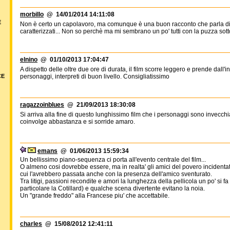
morbillo
@ 14/01/2014 14:11:08
E
Non è certo un capolavoro, ma comunque è una buon racconto che parla di
caratterizzati... Non so perchè ma mi sembrano un po' tutti con la puzza sotto
elnino
@ 01/10/2013 17:04:47
A dispetto delle oltre due ore di durata, il film scorre leggero e prende dall'in
personaggi, interpreti di buon livello. Consigliatissimo
CE
ragazzoinblues
@ 21/09/2013 18:30:08
Si arriva alla fine di questo lunghissimo film che i personaggi sono invecchiat
coinvolge abbastanza e si sorride amaro.
emans
@ 01/06/2013 15:59:34
Un bellissimo piano-sequenza ci porta all'evento centrale del film...
O almeno cosi dovrebbe essere, ma in realta' gli amici del povero incidenta
cui l'avrebbero passata anche con la presenza dell'amico sventurato.
Tra litigi, passioni recondite e amori la lunghezza della pellicola un po' si fa
particolare la Cotillard) e qualche scena divertente evitano la noia.
Un "grande freddo" alla Francese piu' che accettabile.
charles
@ 15/08/2012 12:41:11