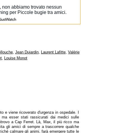
ellouche
,
Jean Dujardin
,
Laurent Lafitte
,
Valérie
t
,
Louise Monot
o e viene ricoverato d'urgenza in ospedale. I
i ma esser stati rassicurati dai medici sulle
ritrovo a Cap Ferret. Là, Max, il più ricco ma
vita gli amici di sempre a trascorrere qualche
ziché calmare gli animi, farà emergere tutte le