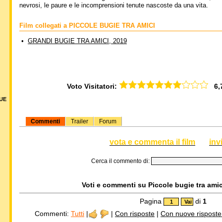
nevrosi, le paure e le incomprensioni tenute nascoste da una vita.
Film collegati a PICCOLE BUGIE TRA AMICI
•
GRANDI BUGIE TRA AMICI, 2019
Voto Visitatori:
6,77
DUE
Commenti
Trailer
Forum
vota e commenta il film
inv
Cerca il commento di:
Voti e commenti su Piccole bugie tra amici
Pagina
di
1
Commenti:
Tutti
|
|
Con risposte
|
Con nuove risposte d