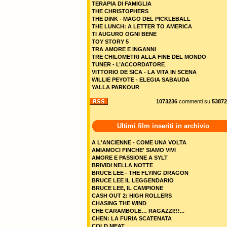
TERAPIA DI FAMIGLIA
THE CHRISTOPHERS
THE DINK - MAGO DEL PICKLEBALL
THE LUNCH: A LETTER TO AMERICA
TI AUGURO OGNI BENE
TOY STORY 5
TRA AMORE E INGANNI
TRE CHILOMETRI ALLA FINE DEL MONDO
TUNER - L’ACCORDATORE
VITTORIO DE SICA - LA VITA IN SCENA
WILLIE PEYOTE - ELEGIA SABAUDA
YALLA PARKOUR
1073236
commenti su
53872
Ultimi film inseriti in archivio
A L'ANCIENNE - COME UNA VOLTA
AMIAMOCI FINCHE' SIAMO VIVI
AMORE E PASSIONE A SYLT
BRIVIDI NELLA NOTTE
BRUCE LEE - THE FLYING DRAGON
BRUCE LEE IL LEGGENDARIO
BRUCE LEE, IL CAMPIONE
CASH OUT 2: HIGH ROLLERS
CHASING THE WIND
CHE CARAMBOLE… RAGAZZI!!!...
CHEN: LA FURIA SCATENATA
COLD MEAT