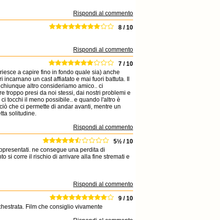
Rispondi al commento
8 / 10
Rispondi al commento
7 / 10
i riesce a capire fino in fondo quale sia) anche
carnano un cast affiatato e mai fuori battuta. Il
chiunque altro consideriamo amico.. ci
 troppo presi da noi stessi, dai nostri problemi e
 ci tocchi il meno possibile.. e quando l'altro è
 è ciò che ci permette di andar avanti, mentre un
ta solitudine.
Rispondi al commento
5½ / 10
rappresentati. ne consegue una perdita di
si corre il rischio di arrivare alla fine stremati e
Rispondi al commento
9 / 10
chestrata. Film che consiglio vivamente