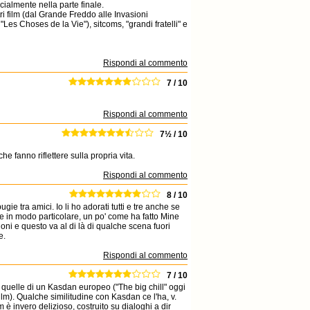
ialmente nella parte finale.
ri film (dal Grande Freddo alle Invasioni
"Les Choses de la Vie"), sitcoms, "grandi fratelli" e
Rispondi al commento
7 / 10
Rispondi al commento
7½ / 10
he fanno riflettere sulla propria vita.
Rispondi al commento
8 / 10
gie tra amici. Io li ho adorati tutti e tre anche se
re in modo particolare, un po' come ha fatto Mine
zioni e questo va al di là di qualche scena fuori
e.
Rispondi al commento
7 / 10
da quelle di un Kasdan europeo ("The big chill" oggi
lm). Qualche similitudine con Kasdan ce l'ha, v.
lm è invero delizioso, costruito su dialoghi a dir