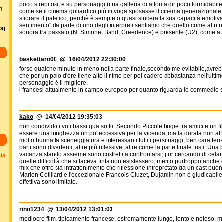
poco strepitosi, e su personaggi (una galleria di attori a dir poco formidabi
J.
come se il cinema goliardico più in voga sposasse il cinema generazionale d
sfiorare il patetico, perchè è sempre o quasi sincera la sua capacità emoti
sentimento" da parte di uno degli interpreti sentiamo che quello come altri
log
sonora tra passato (N. Simone, Band, Creedence) e presente (U2), come a dirc
baskettaro00
@ 16/04/2012 22:30:00
forse qualche minuto in meno nella parte finale,secondo me evitabile,av
che per un paio d'ore tiene alto il ritmo per poi cadere abbastanza nell'ultim
personaggio è il migliore.
i francesi attualmente in campo europeo per quanto riguarda le commedie so
kako
@ 14/04/2012 19:35:03
non condivido i voti bassi qua sotto. Secondo Piccole bugie tra amici e un fil
essere una lunghezza un po' eccessiva per la vicenda, ma la durata non aff
molto buona la sceneggiatura e interessanti tutti i personaggi, ben caratterizza
parti sono divertenti, altre più riflessive, altre come la parte finale tristi. U
vacanza stando assieme sono costretti a confrontarsi, pur cercando di celare 
ala
quelle difficoltà che si faceva finta non esistessero, merito purtroppo anche
mix che offre sia intrattenimento che riflessione intrepretato da un cast buo
Marion Cotillard e l'eccezionale Francois Cluzet, Dujardin non è giudicabile
effettiva sono limitate.
rino1234
@ 13/04/2012 13:01:03
mediocre film, tipicamente francese, estremamente lungo, lento e noioso. mi