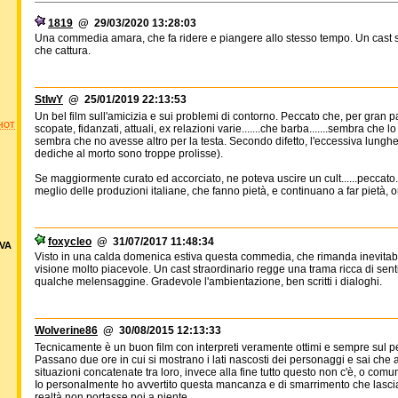
1819
@ 29/03/2020 13:28:03
Una commedia amara, che fa ridere e piangere allo stesso tempo. Un cast st
che cattura.
StIwY
@ 25/01/2019 22:13:53
Un bel film sull'amicizia e sui problemi di contorno. Peccato che, per gran par
HOT
scopate, fidanzati, attuali, ex relazioni varie.......che barba.......sembra ch
sembra che no avesse altro per la testa. Secondo difetto, l'eccessiva lunghez
dediche al morto sono troppe prolisse).
Se maggiormente curato ed accorciato, ne poteva uscire un cult......peccato. I
meglio delle produzioni italiane, che fanno pietà, e continuano a far pietà, 
foxycleo
@ 31/07/2017 11:48:34
VA
Visto in una calda domenica estiva questa commedia, che rimanda inevitabi
visione molto piacevole. Un cast straordinario regge una trama ricca di sen
qualche melensaggine. Gradevole l'ambientazione, ben scritti i dialoghi.
Wolverine86
@ 30/08/2015 12:13:33
Tecnicamente è un buon film con interpreti veramente ottimi e sempre sul 
Passano due ore in cui si mostrano i lati nascosti dei personaggi e sai che all
situazioni concatenate tra loro, invece alla fine tutto questo non c'è, o comu
Io personalmente ho avvertito questa mancanza e di smarrimento che lascia, 
realtà non portasse poi a niente.