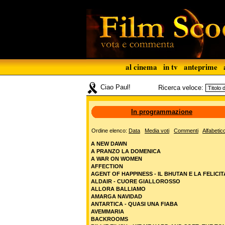
al cinema
in tv
anteprime
Ciao Paul!
Ricerca veloce:
In programmazione
Ordine elenco:
Data
Media voti
Commenti
Alfabetic
A NEW DAWN
A PRANZO LA DOMENICA
A WAR ON WOMEN
AFFECTION
AGENT OF HAPPINESS - IL BHUTAN E LA FELICIT
ALDAIR - CUORE GIALLOROSSO
ALLORA BALLIAMO
AMARGA NAVIDAD
ANTARTICA - QUASI UNA FIABA
AVEMMARIA
BACKROOMS