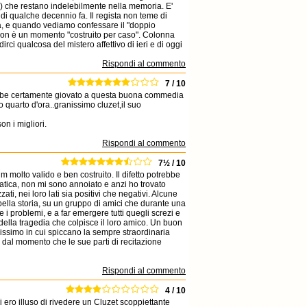
le) che restano indelebilmente nella memoria. E'
i qualche decennio fa. Il regista non teme di
va, e quando vediamo confessare il "doppio
 non è un momento "costruito per caso". Colonna
i qualcosa del mistero affettivo di ieri e di oggi
Rispondi al commento
7 / 10
rebbe certamente giovato a questa buona commedia
o quarto d'ora..granissimo cluzet,il suo
n i migliori.
Rispondi al commento
7½ / 10
m molto valido e ben costruito. Il difetto potrebbe
atica, non mi sono annoiato e anzi ho trovato
ti, nei loro lati sia positivi che negativi. Alcune
na bella storia, su un gruppo di amici che durante una
i problemi, e a far emergere tutti quegli screzi e
 della tragedia che colpisce il loro amico. Un buon
nissimo in cui spiccano la sempre straordinaria
 dal momento che le sue parti di recitazione
Rispondi al commento
4 / 10
 ero illuso di rivedere un Cluzet scoppiettante