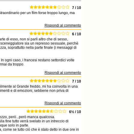
7 / 10
raordinario per un film forse troppo lungo, ma
Rispondi al commento
6 / 10
te di esso, non si parli altro che di sesso,
e lo sceneggiatore sia un represso sessuale, perchè
za, soprattutto nella parte finale (i messaggi di
n ogni caso, i francesi restano settordici volte
ormai da troppo.
Rispondi al commento
7 / 10
lmente al Grande freddo, mi ha coinvolta in una
timenti e di emozioni, sebbene non priva di
Rispondi al commento
6½ / 10
pezzo, però...però manca qualcosa.
a fine tutto verrà svelato in un intreccio di
nque solo in parte.
come se tutto ciò che è stato detto in due ore in