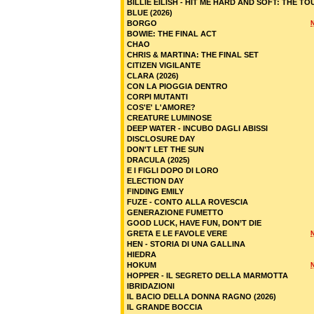
BILLIE EILISH - HIT ME HARD AND SOFT: THE TO
BLUE (2026)
BORGO
BOWIE: THE FINAL ACT
CHAO
CHRIS & MARTINA: THE FINAL SET
CITIZEN VIGILANTE
CLARA (2026)
CON LA PIOGGIA DENTRO
CORPI MUTANTI
COS'E' L'AMORE?
CREATURE LUMINOSE
DEEP WATER - INCUBO DAGLI ABISSI
DISCLOSURE DAY
DON'T LET THE SUN
DRACULA (2025)
E I FIGLI DOPO DI LORO
ELECTION DAY
FINDING EMILY
FUZE - CONTO ALLA ROVESCIA
GENERAZIONE FUMETTO
GOOD LUCK, HAVE FUN, DON’T DIE
GRETA E LE FAVOLE VERE
HEN - STORIA DI UNA GALLINA
HIEDRA
HOKUM
HOPPER - IL SEGRETO DELLA MARMOTTA
IBRIDAZIONI
IL BACIO DELLA DONNA RAGNO (2026)
IL GRANDE BOCCIA