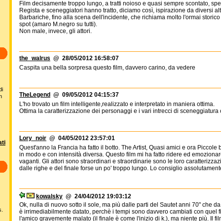
Film decisamente troppo lungo, a tratti noioso e quasi sempre scontato, spec
Regista e sceneggiatori hanno tratto, diciamo così, ispirazione da diversi alt
Barbariche, fino alla scena dell'incidente, che richiama molto l'ormai storico 
spot (amaro M.negro su tutti).
Non male, invece, gli attori.
the_walrus
@ 28/05/2012 16:58:07
Caspita una bella sorpresa questo film, davvero carino, da vedere
di
TheLegend
@ 09/05/2012 04:15:37
n
L'ho trovato un film intelligente,realizzato e interpretato in maniera ottima.
Ottima la caratterizzazione dei personaggi e i vari intrecci di sceneggiatura c
Lory_noir
@ 04/05/2012 23:57:01
ti
Quest'anno la Francia ha fatto il botto. The Artist, Quasi amici e ora Piccole bu
in modo e con intensità diversa. Questo film mi ha fatto ridere ed emoziona
vaganti. Gli attori sono straordinari e straordinarie sono le loro caratterizza
dalle righe e del finale forse un po' troppo lungo. Lo consiglio assolutament
kowalsky
@ 24/04/2012 19:03:12
Ok, nulla di nuovo sotto il sole, ma più dalle parti del Sautet anni 70" che 
s.
è irrimediabilmente datato, perchè i tempi sono davvero cambiati con quel fi
l'amico gravemente malato (il finale è come l'inizio di k.), ma niente più. Il fi