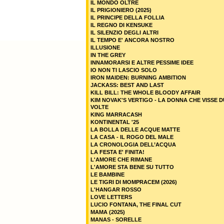
IL MONDO OLTRE
IL PRIGIONIERO (2025)
IL PRINCIPE DELLA FOLLIA
IL REGNO DI KENSUKE
IL SILENZIO DEGLI ALTRI
IL TEMPO E' ANCORA NOSTRO
ILLUSIONE
IN THE GREY
INNAMORARSI E ALTRE PESSIME IDEE
IO NON TI LASCIO SOLO
IRON MAIDEN: BURNING AMBITION
JACKASS: BEST AND LAST
KILL BILL: THE WHOLE BLOODY AFFAIR
KIM NOVAK'S VERTIGO - LA DONNA CHE VISSE 
VOLTE
KING MARRACASH
KONTINENTAL '25
LA BOLLA DELLE ACQUE MATTE
LA CASA - IL ROGO DEL MALE
LA CRONOLOGIA DELL’ACQUA
LA FESTA E' FINITA!
L'AMORE CHE RIMANE
L'AMORE STA BENE SU TUTTO
LE BAMBINE
LE TIGRI DI MOMPRACEM (2026)
L'HANGAR ROSSO
LOVE LETTERS
LUCIO FONTANA, THE FINAL CUT
MAMA (2025)
MANAS - SORELLE