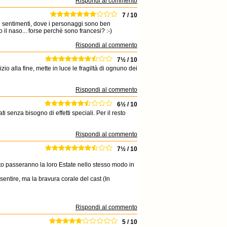
Rispondi al commento
7 / 10
 sentimenti, dove i personaggi sono ben
 il naso... forse perchè sono francesi? :-)
Rispondi al commento
7½ / 10
izio alla fine, mette in luce le fragiltà di ognuno dei
Rispondi al commento
6½ / 10
i senza bisogno di effetti speciali. Per il resto
Rispondi al commento
7½ / 10
to passeranno la loro Estate nello stesso modo in
 sentire, ma la bravura corale del cast (In
Rispondi al commento
5 / 10