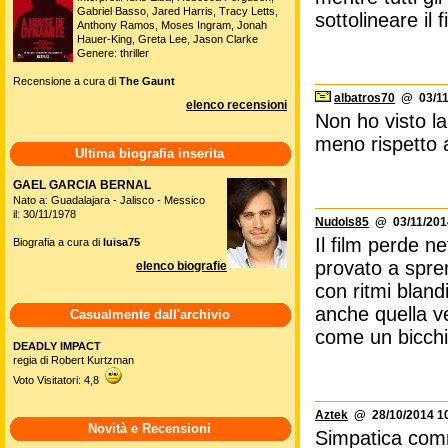
Gabriel Basso, Jared Harris, Tracy Letts,
sottolineare il 
Anthony Ramos, Moses Ingram, Jonah
Hauer-King, Greta Lee, Jason Clarke
Genere: thriller
Recensione a cura di
The Gaunt
albatros70
@ 03/11/
elenco recensioni
Non ho visto la
meno rispetto a
Ultima biografia inserita
GAEL GARCIA BERNAL
Nato a: Guadalajara - Jalisco - Messico
il: 30/11/1978
Nudols85
@ 03/11/2014
Il film perde 
Biografia a cura di
luisa75
provato a spre
elenco biografie
con ritmi bland
anche quella ven
Casualmente dall'archivio
come un bicchi
DEADLY IMPACT
regia di Robert Kurtzman
Voto Visitatori: 4,8
Aztek
@ 28/10/2014 10
Novità e Recensioni
Simpatica com