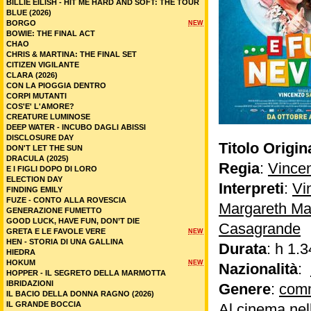
BILLIE EILISH - HIT ME HARD AND SOFT: THE TOUR
BLUE (2026)
BORGO
NEW
BOWIE: THE FINAL ACT
CHAO
CHRIS & MARTINA: THE FINAL SET
CITIZEN VIGILANTE
CLARA (2026)
CON LA PIOGGIA DENTRO
CORPI MUTANTI
COS'E' L'AMORE?
CREATURE LUMINOSE
DEEP WATER - INCUBO DAGLI ABISSI
DISCLOSURE DAY
Titolo Origin
DON'T LET THE SUN
DRACULA (2025)
Regia
:
Vince
E I FIGLI DOPO DI LORO
ELECTION DAY
Interpreti
:
Vi
FINDING EMILY
FUZE - CONTO ALLA ROVESCIA
Margareth M
GENERAZIONE FUMETTO
GOOD LUCK, HAVE FUN, DON’T DIE
Casagrande
GRETA E LE FAVOLE VERE
NEW
HEN - STORIA DI UNA GALLINA
Durata
: h 1.3
HIEDRA
HOKUM
NEW
Nazionalità
:
HOPPER - IL SEGRETO DELLA MARMOTTA
IBRIDAZIONI
Genere
:
com
IL BACIO DELLA DONNA RAGNO (2026)
IL GRANDE BOCCIA
Al cinema nel