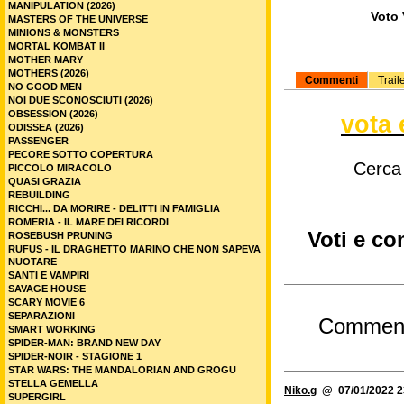
MANIPULATION (2026)
Voto 
MASTERS OF THE UNIVERSE
MINIONS & MONSTERS
MORTAL KOMBAT II
MOTHER MARY
MOTHERS (2026)
Commenti
Trail
NO GOOD MEN
NOI DUE SCONOSCIUTI (2026)
OBSESSION (2026)
vota 
ODISSEA (2026)
PASSENGER
PECORE SOTTO COPERTURA
Cerca
PICCOLO MIRACOLO
QUASI GRAZIA
REBUILDING
RICCHI... DA MORIRE - DELITTI IN FAMIGLIA
ROMERIA - IL MARE DEI RICORDI
Voti e co
ROSEBUSH PRUNING
RUFUS - IL DRAGHETTO MARINO CHE NON SAPEVA
NUOTARE
SANTI E VAMPIRI
SAVAGE HOUSE
SCARY MOVIE 6
SEPARAZIONI
Commen
SMART WORKING
SPIDER-MAN: BRAND NEW DAY
SPIDER-NOIR - STAGIONE 1
STAR WARS: THE MANDALORIAN AND GROGU
STELLA GEMELLA
Niko.g
@ 07/01/2022 2
SUPERGIRL