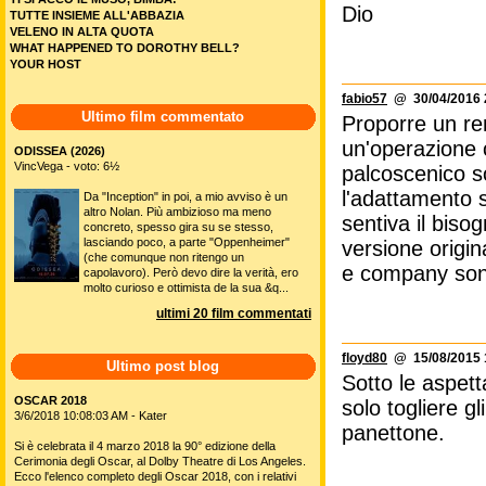
Dio
TUTTE INSIEME ALL'ABBAZIA
VELENO IN ALTA QUOTA
WHAT HAPPENED TO DOROTHY BELL?
YOUR HOST
fabio57
@ 30/04/2016 
Ultimo film commentato
Proporre un re
un'operazione 
ODISSEA (2026)
VincVega - voto: 6½
palcoscenico so
l'adattamento 
Da "Inception" in poi, a mio avviso è un
altro Nolan. Più ambizioso ma meno
sentiva il biso
concreto, spesso gira su se stesso,
lasciando poco, a parte "Oppenheimer"
versione origin
(che comunque non ritengo un
e company sono
capolavoro). Però devo dire la verità, ero
molto curioso e ottimista de la sua &q...
ultimi 20 film commentati
floyd80
@ 15/08/2015 
Ultimo post blog
Sotto le aspet
OSCAR 2018
solo togliere g
3/6/2018 10:08:03 AM - Kater
panettone.
Si è celebrata il 4 marzo 2018 la 90° edizione della
Cerimonia degli Oscar, al Dolby Theatre di Los Angeles.
Ecco l'elenco completo degli Oscar 2018, con i relativi