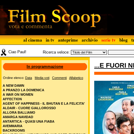
al cinema
in tv
anteprime
archivio
serie tv
blog
t
Ciao Paul!
Ricerca veloce:
...E FUORI 
In programmazione
Ordine elenco:
Data
Media voti
Commenti
Alfabetico
A NEW DAWN
A PRANZO LA DOMENICA
A WAR ON WOMEN
AFFECTION
AGENT OF HAPPINESS - IL BHUTAN E LA FELICITA'
ALDAIR - CUORE GIALLOROSSO
ALLORA BALLIAMO
AMARGA NAVIDAD
ANTARTICA - QUASI UNA FIABA
AVEMMARIA
BACKROOMS