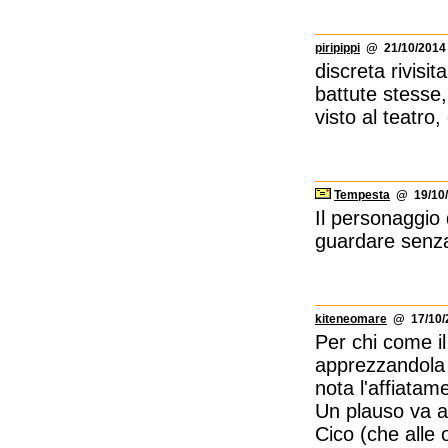
piripippi
@ 21/10/2014 
discreta rivisi
battute stesse
visto al teatro,
Tempesta
@ 19/10/
Il personaggio 
guardare senza
kiteneomare
@ 17/10/2
Per chi come il
apprezzandola m
nota l'affiatam
Un plauso va a
Cico (che alle o