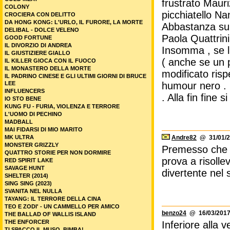
frustrato Mauri
COLONY
picchiatello Na
CROCIERA CON DELITTO
DA HONG KONG: L'URLO, IL FURORE, LA MORTE
Abbastanza sup
DELIBAL - DOLCE VELENO
Paola Quattrin
GOOD FORTUNE
IL DIVORZIO DI ANDREA
Insomma , se l'
IL GIUSTIZIERE GIALLO
( anche se un po
IL KILLER GIOCA CON IL FUOCO
IL MONASTERO DELLA MORTE
modificato risp
IL PADRINO CINESE E GLI ULTIMI GIORNI DI BRUCE
LEE
humour nero . I
INFLUENCERS
. Alla fin fine
IO STO BENE
KUNG FU - FURIA, VIOLENZA E TERRORE
L'UOMO DI PECHINO
MADBALL
MAI FIDARSI DI MIO MARITO
MK ULTRA
Andre82
@ 31/01/2
MONSTER GRIZZLY
Premesso che no
QUATTRO STORIE PER NON DORMIRE
prova a risolle
RED SPIRIT LAKE
SAVAGE HUNT
divertente nel
SHELTER (2014)
SING SING (2023)
SVANITA NEL NULLA
TAYANG: IL TERRORE DELLA CINA
TEO E ZODI' - UN CAMMELLO PER AMICO
benzo24
@ 16/03/2017
THE BALLAD OF WALLIS ISLAND
THE ENFORCER
Inferiore alla 
TI SPACCO IL MUSO, BIMBA!