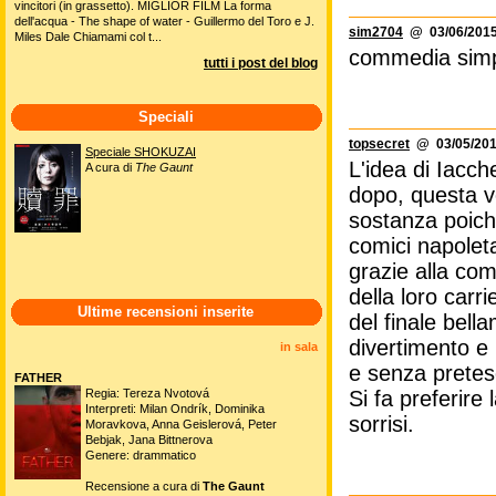
vincitori (in grassetto). MIGLIOR FILM La forma
dell'acqua - The shape of water - Guillermo del Toro e J.
sim2704
@ 03/06/2015
Miles Dale Chiamami col t...
commedia simp
tutti i post del blog
Speciali
topsecret
@ 03/05/201
Speciale SHOKUZAI
L'idea di Iacch
A cura di
The Gaunt
dopo, questa vo
sostanza poich
comici napoleta
grazie alla com
della loro carr
Ultime recensioni inserite
del finale bell
divertimento e
in sala
e senza prete
FATHER
Regia: Tereza Nvotová
Si fa preferir
Interpreti: Milan Ondrík, Dominika
sorrisi.
Moravkova, Anna Geislerová, Peter
Bebjak, Jana Bittnerova
Genere: drammatico
Recensione a cura di
The Gaunt