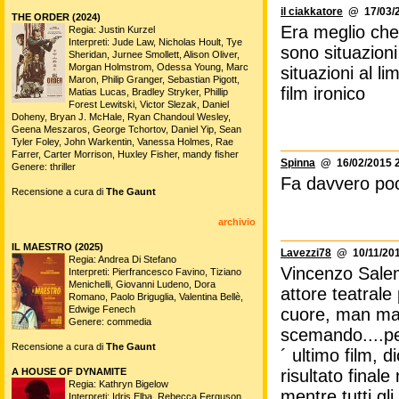
il ciakkatore
@ 17/03/2
THE ORDER (2024)
Era meglio che
Regia: Justin Kurzel
Interpreti: Jude Law, Nicholas Hoult, Tye
sono situazioni
Sheridan, Jurnee Smollett, Alison Oliver,
Morgan Holmstrom, Odessa Young, Marc
situazioni al l
Maron, Philip Granger, Sebastian Pigott,
film ironico
Matias Lucas, Bradley Stryker, Phillip
Forest Lewitski, Victor Slezak, Daniel
Doheny, Bryan J. McHale, Ryan Chandoul Wesley,
Geena Meszaros, George Tchortov, Daniel Yip, Sean
Tyler Foley, John Warkentin, Vanessa Holmes, Rae
Farrer, Carter Morrison, Huxley Fisher, mandy fisher
Spinna
@ 16/02/2015 2
Genere: thriller
Fa davvero poc
Recensione a cura di
The Gaunt
archivio
IL MAESTRO (2025)
Lavezzi78
@ 10/11/201
Regia: Andrea Di Stefano
Vincenzo Salemm
Interpreti: Pierfrancesco Favino, Tiziano
Menichelli, Giovanni Ludeno, Dora
attore teatrale
Romano, Paolo Briguglia, Valentina Bellè,
Edwige Fenech
cuore, man mano
Genere: commedia
scemando....pes
Recensione a cura di
The Gaunt
´ ultimo film, 
A HOUSE OF DYNAMITE
risultato final
Regia: Kathryn Bigelow
mentre tutti gli
Interpreti: Idris Elba, Rebecca Ferguson,