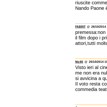
riuscite comme
Nando Paone è
FABRIT
@ 26/10/2014 
premessa:non h
il film dopo i p
attori,tutti molt
Nic90
@ 26/10/2014 10
Visto ieri al c
me non era null
si avvicina a qu
Il voto resta c
commedia teatr