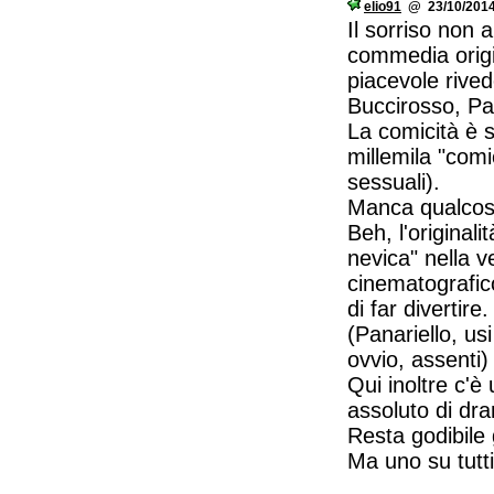
elio91
@ 23/10/2014
Il sorriso non 
commedia origi
piacevole rived
Buccirosso, Pa
La comicità è s
millemila "comi
sessuali).
Manca qualco
Beh, l'original
nevica" nella 
cinematografico
di far divertire
(Panariello, us
ovvio, assenti)
Qui inoltre c'è 
assoluto di dr
Resta godibile 
Ma uno su tutt