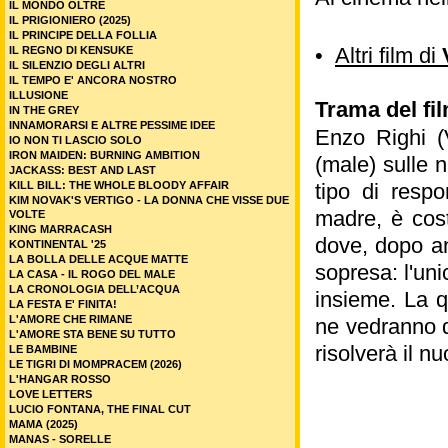
IL MONDO OLTRE
IL PRIGIONIERO (2025)
IL PRINCIPE DELLA FOLLIA
•
Altri film di
IL REGNO DI KENSUKE
IL SILENZIO DEGLI ALTRI
IL TEMPO E' ANCORA NOSTRO
ILLUSIONE
Trama del fil
IN THE GREY
INNAMORARSI E ALTRE PESSIME IDEE
Enzo Righi (
IO NON TI LASCIO SOLO
IRON MAIDEN: BURNING AMBITION
(male) sulle 
JACKASS: BEST AND LAST
KILL BILL: THE WHOLE BLOODY AFFAIR
tipo di respo
KIM NOVAK'S VERTIGO - LA DONNA CHE VISSE DUE
madre, è cost
VOLTE
KING MARRACASH
dove, dopo ann
KONTINENTAL '25
LA BOLLA DELLE ACQUE MATTE
sopresa: l'uni
LA CASA - IL ROGO DEL MALE
LA CRONOLOGIA DELL’ACQUA
insieme. La qu
LA FESTA E' FINITA!
L'AMORE CHE RIMANE
ne vedranno de
L'AMORE STA BENE SU TUTTO
risolverà il n
LE BAMBINE
LE TIGRI DI MOMPRACEM (2026)
L'HANGAR ROSSO
LOVE LETTERS
LUCIO FONTANA, THE FINAL CUT
MAMA (2025)
MANAS - SORELLE