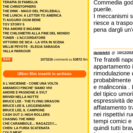
Commedia godib
TERAPIA DI FAMIGLIA
THE CHRISTOPHERS
puerile.
THE DINK - MAGO DEL PICKLEBALL
I meccanismi s
THE LUNCH: A LETTER TO AMERICA
TI AUGURO OGNI BENE
riesce a trasp
TOY STORY 5
pena dargli un'
TRA AMORE E INGANNI
TRE CHILOMETRI ALLA FINE DEL MONDO
TUNER - L’ACCORDATORE
VITTORIO DE SICA - LA VITA IN SCENA
WILLIE PEYOTE - ELEGIA SABAUDA
YALLA PARKOUR
daniele64
@ 10/12/202
Tre fratelli na
1073216
commenti su
53872
film
appartamento in
rimodulazione 
Ultimi film inseriti in archivio
probabilmente l
A L'ANCIENNE - COME UNA VOLTA
e malinconia . L
AMIAMOCI FINCHE' SIAMO VIVI
AMORE E PASSIONE A SYLT
del tipico umor
BRIVIDI NELLA NOTTE
espressività de
BRUCE LEE - THE FLYING DRAGON
BRUCE LEE IL LEGGENDARIO
affiatamento tr
BRUCE LEE, IL CAMPIONE
nei rispettivi r
CASH OUT 2: HIGH ROLLERS
CHASING THE WIND
tempi comici e 
CHE CARAMBOLE… RAGAZZI!!!...
quindi tutti br
CHEN: LA FURIA SCATENATA
COLD MEAT