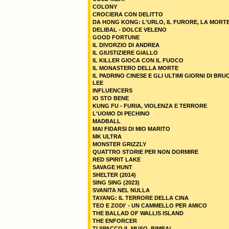
COLONY
CROCIERA CON DELITTO
DA HONG KONG: L'URLO, IL FURORE, LA MORT
DELIBAL - DOLCE VELENO
GOOD FORTUNE
IL DIVORZIO DI ANDREA
IL GIUSTIZIERE GIALLO
IL KILLER GIOCA CON IL FUOCO
IL MONASTERO DELLA MORTE
IL PADRINO CINESE E GLI ULTIMI GIORNI DI BRU
LEE
INFLUENCERS
IO STO BENE
KUNG FU - FURIA, VIOLENZA E TERRORE
L'UOMO DI PECHINO
MADBALL
MAI FIDARSI DI MIO MARITO
MK ULTRA
MONSTER GRIZZLY
QUATTRO STORIE PER NON DORMIRE
RED SPIRIT LAKE
SAVAGE HUNT
SHELTER (2014)
SING SING (2023)
SVANITA NEL NULLA
TAYANG: IL TERRORE DELLA CINA
TEO E ZODI' - UN CAMMELLO PER AMICO
THE BALLAD OF WALLIS ISLAND
THE ENFORCER
TI SPACCO IL MUSO, BIMBA!