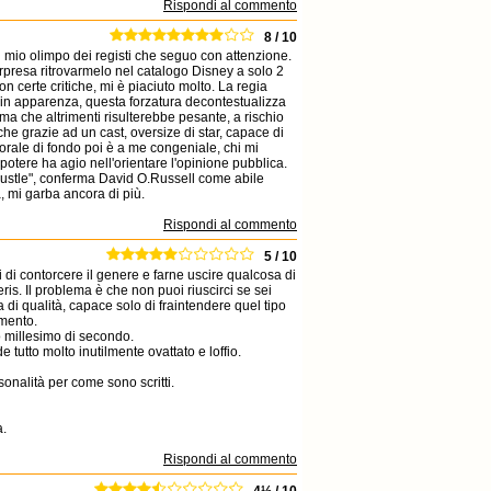
Rispondi al commento
8 / 10
 mio olimpo dei registi che seguo con attenzione.
rpresa ritrovarmelo nel catalogo Disney a solo 2
on certe critiche, mi è piaciuto molto. La regia
 in apparenza, questa forzatura decontestualizza
tema che altrimenti risulterebbe pesante, a rischio
che grazie ad un cast, oversize di star, capace di
orale di fondo poi è a me congeniale, chi mi
otere ha agio nell'orientare l'opinione pubblica.
 Hustle", conferma David O.Russell come abile
a, mi garba ancora di più.
Rispondi al commento
5 / 10
di contorcere il genere e farne uscire qualcosa di
is. Il problema è che non puoi riuscirci se sei
a di qualità, capace solo di fraintendere quel tipo
imento.
 millesimo di secondo.
 tutto molto inutilmente ovattato e loffio.
rsonalità per come sono scritti.
a.
Rispondi al commento