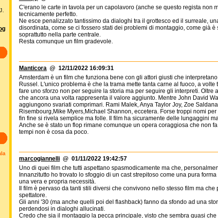
C'erano le carte in tavola per un capolavoro (anche se questo regista non mi
J.
tecnicamente perfetto.
Ne esce penalizzato tantissimo da dialoghi tra il grottesco ed il surreale, u
disordinata, come se ci fossero stati dei problemi di montaggio, come già è 
log
soprattutto nella parte centrale.
Resta comunque un film gradevole.
Manticora
@ 12/11/2022 16:09:31
Amsterdam è un film che funziona bene con gli attori giusti che interpretano i
Russel. L'unico problema è che la trama mette tanta carne al fuoco, a volte 
fare uno sforzo non per seguire la storia ma per seguire gli interpreti. Oltre
che ancora una volta rappresenta il valore aggiunto. Mentre John David Wash
aggiungono svariati comprimari. Rami Malek, Anya Taylor Joy, Zoe Saldana,
Risembourg,Mike Myers,Michael Shannon, eccetera. Forse troppi nomi per u
fin fine si rivela semplice ma folle. Il film ha sicuramente delle lungaggini m
Anche se è stato un flop rimane comunque un opera coraggiosa che non fa c
tempi non è cosa da poco.
ala
marcogiannelli
@ 01/11/2022 19:42:57
Uno di quei film che tutti aspettano spasmodicamente ma che, personalmente
Innanzitutto ho trovato lo sfoggio di un cast strepitoso come una pura forma
una vera e propria necessità.
Il film è pervaso da tanti stili diversi che convivono nello stesso film ma che
spettatore.
Gli anni '30 (ma anche quelli poi del flashback) fanno da sfondo ad una stor
perdendosi in dialoghi allucinati.
Credo che sia il montaggio la pecca principale, visto che sembra quasi che n