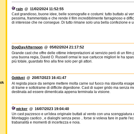
rain
@ 11/02/2024 11:52:55
Cast grandioso, buone idee, belle scenografie e costumi: tutto buttato al ve
pessima, frammentata e che rende il film incredibilmente farraginoso e diffi
di interesse che ne consegue. Di tutto rimane solo una bella confezione e u
DogDayAfternoon
@ 05/02/2024 21:17:52
Grande cast che offre delle ottime interpretazioni al servizio però di un fil
una buona regia, David O. Russell ormai le sue cartucce migliori le ha sparat
più totale, guardato fino alla fine solo per gli attori.
Goldust
@ 20/07/2023 16:41:47
VA
Al regista piace da sempre mettere molta carne sul fuoco ma stavolta esage
di trame e sottotrame di difficile digestione. Cast di super grido ma senza m
destinata ad essere dimenticata appena terminata la visione.
wicker
@ 16/07/2023 19:04:40
Un cast pazzesco e un'idea originale buttati al vento con una scenggiatura ca
Montaggio caotico , e dialoghi senza peso .. forse si voleva fare in parte l'e
trabanalità e momenti di incertezza e noia.