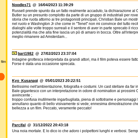
Noodles71
@ 16/04/2023 11:39:29
Russell prende spunto da un fatto realmente accaduto, la dichiarazione a
Butler su un presunto complotto da parte di un gruppo di industriali per rov
storia che ruota attorno ai tre protagonisti principali, Christian Bale un mo
nel ruolo e Washngton Jr che come in "Tenet" non mi convince del tutto rec
dialoghi alle volte troppo surreali e il sentore di aver in parte sprecato il ri
potenzialità ma che alla fine lascia un pò di amaro in bocca. Oltre all'inter
meglio rimanere ad Amsterdam...
bart1982
@ 27/02/2023 23:37:04
Indagine grottesca interpretata da grandi attori, ma il film poteva essere fa
film
Forse è stata una occasione sprecata.
Kyo_Kusanagi
@ 05/01/2023 20:22:51
Bellissimo nell'ambientazione, fotografia e costumi. Un cast stellare da far im
Bale gigantesco con un interpretazione in odore di nomination ai prossimi
avvincente ;
troppo confusa inutilmente ingarbugliata, piena di sottotrame e personaggi f
annullano quanto di bello visivamente si vede; ennesima dimostrazione ch
bellezza a un film. Peccato, veramente peccato!
Parcifal
@ 31/12/2022 20:43:18
Una noia mortale. E lo dico io che adoro i polpettoni lunghi e verbosi. Sem