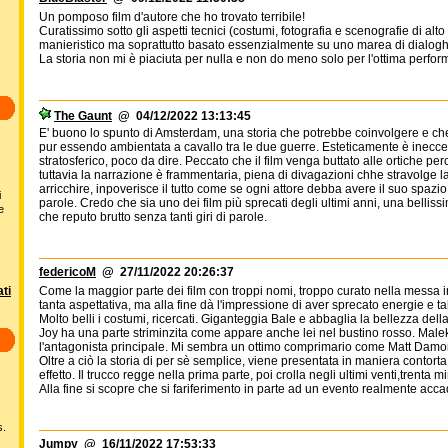
Un pomposo film d'autore che ho trovato terribile!
Curatissimo sotto gli aspetti tecnici (costumi, fotografia e scenografie di alto
manieristico ma soprattutto basato essenzialmente su uno marea di dialoghi s
La storia non mi è piaciuta per nulla e non do meno solo per l'ottima perfor
The Gaunt
@ 04/12/2022 13:13:45
E' buono lo spunto di Amsterdam, una storia che potrebbe coinvolgere e ch
pur essendo ambientata a cavallo tra le due guerre. Esteticamente è ineccepi
stratosferico, poco da dire. Peccato che il film venga buttato alle ortiche p
tuttavia la narrazione è frammentaria, piena di divagazioni chhe stravolge la 
arricchire, inpoverisce il tutto come se ogni attore debba avere il suo spazi
i
parole. Credo che sia uno dei film più sprecati degli ultimi anni, una bellissi
e
che reputo brutto senza tanti giri di parole.
federicoM
@ 27/11/2022 20:26:37
ti
Come la maggior parte dei film con troppi nomi, troppo curato nella messa i
tanta aspettativa, ma alla fine dà l'impressione di aver sprecato energie e ta
Molto belli i costumi, ricercati. Giganteggia Bale e abbaglia la bellezza de
Joy ha una parte striminzita come appare anche lei nel bustino rosso. Malek
l'antagonista principale. Mi sembra un ottimo comprimario come Matt Damo
Oltre a ciò la storia di per sè semplice, viene presentata in maniera contorta
effetto. Il trucco regge nella prima parte, poi crolla negli ultimi venti,trenta mi
Alla fine si scopre che si fariferimento in parte ad un evento realmente acca
s.
Jumpy
@ 16/11/2022 17:53:33