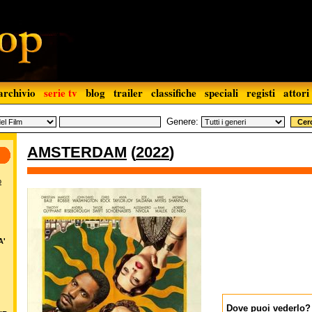
archivio
serie tv
blog
trailer
classifiche
speciali
registi
attori
Genere:
AMSTERDAM
(
2022
)
o
A'
Dove puoi vederlo?