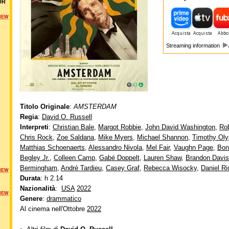
UR
NEW
Streaming information
Titolo Originale
:
AMSTERDAM
Regia
:
David O. Russell
Interpreti
:
Christian Bale
,
Margot Robbie
,
John David Washington
,
Rob
Chris Rock
,
Zoe Saldana
,
Mike Myers
,
Michael Shannon
,
Timothy Oly
Matthias Schoenaerts
,
Alessandro Nivola
,
Mel Fair
,
Vaughn Page
,
Bon
Begley Jr.
,
Colleen Camp
,
Gabé Doppelt
,
Lauren Shaw
,
Brandon Davis
Bermingham
,
André Tardieu
,
Casey Graf
,
Rebecca Wisocky
,
Daniel Ri
NEW
Durata
: h 2.14
Nazionalità
:
USA
2022
NEW
Genere
:
drammatico
Al cinema nell'Ottobre
2022