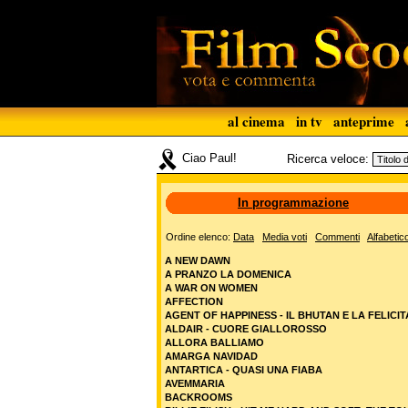
al cinema
in tv
anteprime
Ciao Paul!
Ricerca veloce:
In programmazione
Ordine elenco:
Data
Media voti
Commenti
Alfabetic
A NEW DAWN
A PRANZO LA DOMENICA
A WAR ON WOMEN
AFFECTION
AGENT OF HAPPINESS - IL BHUTAN E LA FELICIT
ALDAIR - CUORE GIALLOROSSO
ALLORA BALLIAMO
AMARGA NAVIDAD
ANTARTICA - QUASI UNA FIABA
AVEMMARIA
BACKROOMS