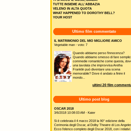
TUTTE INSIEME ALL'ABBAZIA
VELENO IN ALTA QUOTA
WHAT HAPPENED TO DOROTHY BELL?
YOUR HOST
Ultimo film commentato
IL MATRIMONIO DEL MIO MIGLIORE AMICO
Vegetable man - voto: 7
Quando abbiamo perso l'innocenza?
Quando abbiamo smesso di fare semplic
commedie romantiche come questa, dov
una tavolata che improvvisa Aretha
Franklin può diventare una scena
memorabile? Dove é andato a finire il
mondo...
ultimi 20 film commenta
Ultimo post blog
OSCAR 2018
3/6/2018 10:08:03 AM - Kater
Si è celebrata il 4 marzo 2018 la 90° edizione della
Cerimonia degli Oscar, al Dolby Theatre di Los Angele
Ecco l'elenco completo degli Oscar 2018, con i relativi