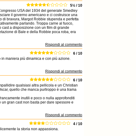
5½ / 10
l Congresso USA del 1934 del generale Smedley
esciare il governo americano e ci costruisce una
stro di bravura, Margot Robbie stupenda e perfetta
itativamente parlando. Troppa carne al fuoco,
cco cast a disposizione con un film di grande
pretazione di Bale e della Robbie poca roba, era
Rispondi al commento
6 / 10
tto in maniera più dinamica e con più azione.
Rispondi al commento
6 / 10
pallidire qualsiasi altra pellicola e un Christian
 Oscar, quello che manca purtroppo è una trama
rancamente inutili e poco o nulla approfonditi
e un gran cast non basta per dare spessore e
Rispondi al commento
4 / 10
plicemente la storia non appassiona.