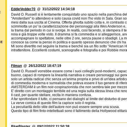
EddieVedder70
@ 31/12/2022 14:34:18
E
David O. Russell si è lentamente conquistato uno spazio nella panchina del
"Amsterdam" lo attendevo e solo causa covid non l'ho visto in Sala. Gran so
mesi dalla sua uscita al Cinema. Offerta ghiotta subito colta e, in contrasto c
scimmiotta un po' la caratterizzazione dei personaggi alla Wes Anderson e,
la trama dal periodo in cui si svolge. In realtà, così facendo, si stempera il 
noia e già troppe volte visto. Il dramma si fa commedia e si alleggerisce, an
accompagnare lo spettatore, nelle oltre 2 ore, senza pause o sbadigli. La m
CE
conosce sa come la penso in politica e quanto spesso denuncio che chi ha p
Mi sono divertito nel seguire la trama e benchè sia un filo sotto "American
intrattenitore. Eccellenti costumi, scenografie e fotografia e poi Robbie mor
Filman
@ 26/12/2022 18:47:19
David O. Russell vorrebbe essere come i suoi colleghi post-moderni, capaci 
buono, capaci di rompere la linearità narrativa e creare personaggi sui gener
solo un artista radical chic senza un'anima propria e privo di un'idea artistic
di commedia moderna e surrealista che poteva essere il tuo genere di rifer
AMSTERDAM è un film noir-cospirazionista che non sembra tale per mezzo
E' diretto con un montaggio terribile ed una regia sulla stessa linea che rende
Il cast, per quanto stellare, recita in maniera confusa.
A far sprofondare il tutto, ci pensano dei dialoghi al limite del disturbo di pe
La verve comica di questo film la capisce solo il regista.
La peculiarità dello stile dell'autore non può essere sempre una scusa.
Questo tipo di film finto-intellettuali sono il fallimento della Hollywood elitari
BlueBlaster
@ 09/12/2022 11:50:38