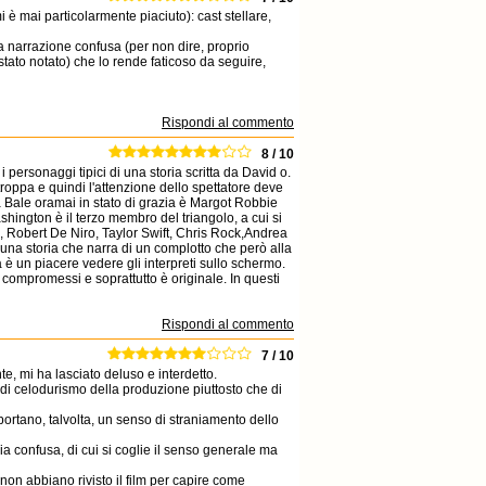
 è mai particolarmente piaciuto): cast stellare,
na narrazione confusa (per non dire, proprio
stato notato) che lo rende faticoso da seguire,
Rispondi al commento
8 / 10
 personaggi tipici di una storia scritta da David o.
troppa e quindi l'attenzione dello spettatore deve
 a Bale oramai in stato di grazia è Margot Robbie
ington è il terzo membro del triangolo, a cui si
 Robert De Niro, Taylor Swift, Chris Rock,Andrea
na storia che narra di un complotto che però alla
a è un piacere vedere gli interpreti sullo schermo.
ompromessi e soprattutto è originale. In questi
Rispondi al commento
7 / 10
, mi ha lasciato deluso e interdetto.
 di celodurismo della produzione piuttosto che di
 portano, talvolta, un senso di straniamento dello
ia confusa, di cui si coglie il senso generale ma
on abbiano rivisto il film per capire come