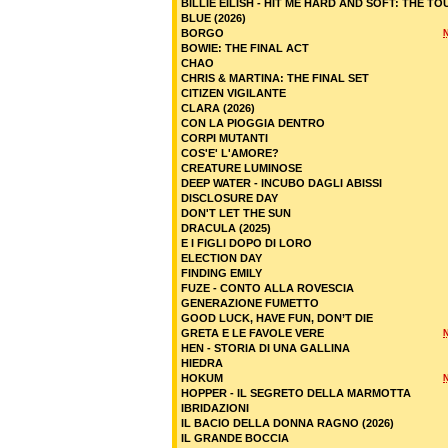
BILLIE EILISH - HIT ME HARD AND SOFT: THE TO
BLUE (2026)
BORGO
BOWIE: THE FINAL ACT
CHAO
CHRIS & MARTINA: THE FINAL SET
CITIZEN VIGILANTE
CLARA (2026)
CON LA PIOGGIA DENTRO
CORPI MUTANTI
COS'E' L'AMORE?
CREATURE LUMINOSE
DEEP WATER - INCUBO DAGLI ABISSI
DISCLOSURE DAY
DON'T LET THE SUN
DRACULA (2025)
E I FIGLI DOPO DI LORO
ELECTION DAY
FINDING EMILY
FUZE - CONTO ALLA ROVESCIA
GENERAZIONE FUMETTO
GOOD LUCK, HAVE FUN, DON’T DIE
GRETA E LE FAVOLE VERE
HEN - STORIA DI UNA GALLINA
HIEDRA
HOKUM
HOPPER - IL SEGRETO DELLA MARMOTTA
IBRIDAZIONI
IL BACIO DELLA DONNA RAGNO (2026)
IL GRANDE BOCCIA