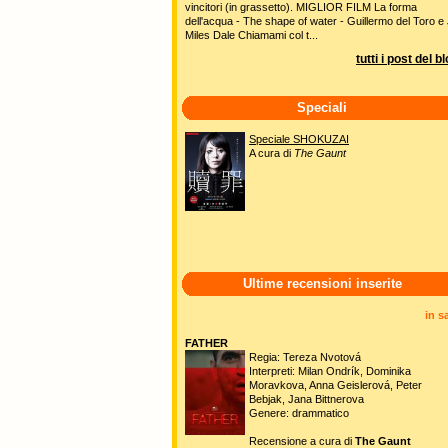
vincitori (in grassetto). MIGLIOR FILM La forma
dell'acqua - The shape of water - Guillermo del Toro e 
Miles Dale Chiamami col t...
tutti i post del b
Speciali
Speciale SHOKUZAI
A cura di
The Gaunt
Ultime recensioni inserite
in s
FATHER
Regia: Tereza Nvotová
Interpreti: Milan Ondrík, Dominika
Moravkova, Anna Geislerová, Peter
Bebjak, Jana Bittnerova
Genere: drammatico
Recensione a cura di
The Gaunt