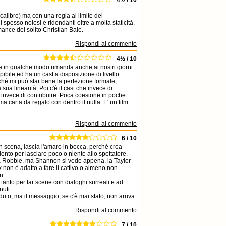
4½ / 10
 calibro) ma con una regia al limite del
pesso noiosi e ridondanti oltre a molta staticità.
mance del solito Christian Bale.
Rispondi al commento
4½ / 10
e in qualche modo rimanda anche ai nostri giorni
bile ed ha un cast a disposizione di livello
erchè mi può star bene la perfezione formale,
sua linearità. Poi c'è il cast che invece di
o invece di contribuire. Poca coesione in poche
ma carta da regalo con dentro il nulla. E' un film
Rispondi al commento
6 / 10
n scena, lascia l'amaro in bocca, perchè crea
lento per lasciare poco o niente allo spettatore.
lla Robbie, ma Shannon si vede appena, la Taylor-
 non è adatto a fare il cattivo o almeno non
n.
 tanto per far scene con dialoghi surreali e ad
nuti.
duto, ma il messaggio, se c'è mai stato, non arriva.
Rispondi al commento
7 / 10