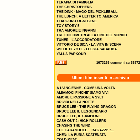
TERAPIA DI FAMIGLIA
THE CHRISTOPHERS
THE DINK - MAGO DEL PICKLEBALL
THE LUNCH: A LETTER TO AMERICA
TI AUGURO OGNI BENE
TOY STORY 5
TRA AMORE E INGANNI
TRE CHILOMETRI ALLA FINE DEL MONDO
TUNER - L’ACCORDATORE
VITTORIO DE SICA - LA VITA IN SCENA
WILLIE PEYOTE - ELEGIA SABAUDA
YALLA PARKOUR
1073235
commenti su
53872
Ultimi film inseriti in archivio
A L'ANCIENNE - COME UNA VOLTA
AMIAMOCI FINCHE' SIAMO VIVI
AMORE E PASSIONE A SYLT
BRIVIDI NELLA NOTTE
BRUCE LEE - THE FLYING DRAGON
BRUCE LEE IL LEGGENDARIO
BRUCE LEE, IL CAMPIONE
CASH OUT 2: HIGH ROLLERS
CHASING THE WIND
CHE CARAMBOLE… RAGAZZI!!!...
CHEN: LA FURIA SCATENATA
COLD MEAT