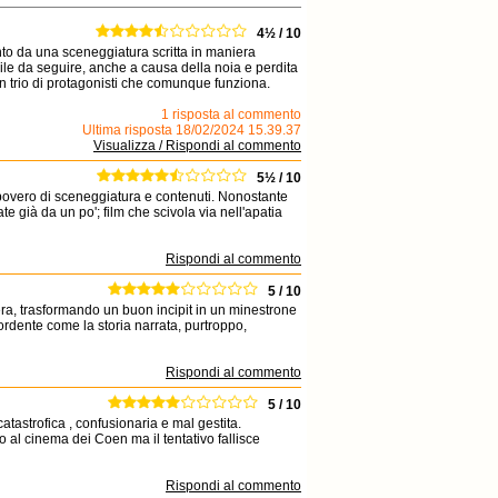
4½ / 10
nto da una sceneggiatura scritta in maniera
cile da seguire, anche a causa della noia e perdita
n trio di protagonisti che comunque funziona.
1 risposta al commento
Ultima risposta 18/02/2024 15.39.37
Visualizza / Rispondi al commento
5½ / 10
m povero di sceneggiatura e contenuti. Nonostante
e già da un po'; film che scivola via nell'apatia
Rispondi al commento
5 / 10
ra, trasformando un buon incipit in un minestrone
ordente come la storia narrata, purtroppo,
Rispondi al commento
5 / 10
tastrofica , confusionaria e mal gestita.
co al cinema dei Coen ma il tentativo fallisce
Rispondi al commento