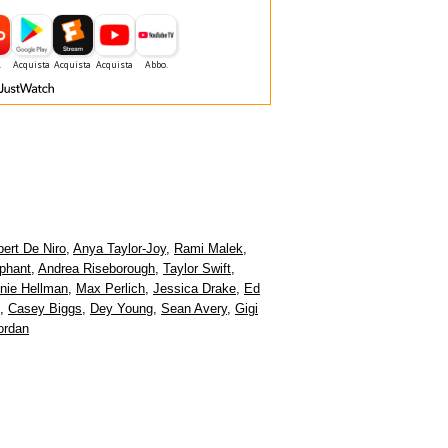
ert De Niro
,
Anya Taylor-Joy
,
Rami Malek
,
phant
,
Andrea Riseborough
,
Taylor Swift
,
nie Hellman
,
Max Perlich
,
Jessica Drake
,
Ed
,
Casey Biggs
,
Dey Young
,
Sean Avery
,
Gigi
ordan