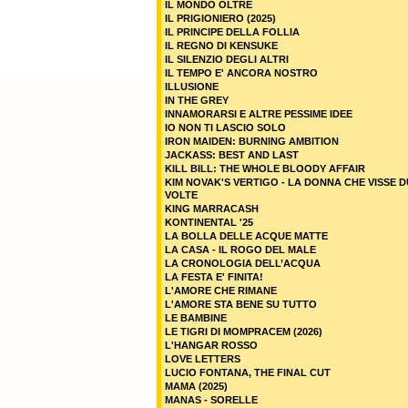
IL MONDO OLTRE
IL PRIGIONIERO (2025)
IL PRINCIPE DELLA FOLLIA
IL REGNO DI KENSUKE
IL SILENZIO DEGLI ALTRI
IL TEMPO E' ANCORA NOSTRO
ILLUSIONE
IN THE GREY
INNAMORARSI E ALTRE PESSIME IDEE
IO NON TI LASCIO SOLO
IRON MAIDEN: BURNING AMBITION
JACKASS: BEST AND LAST
KILL BILL: THE WHOLE BLOODY AFFAIR
KIM NOVAK'S VERTIGO - LA DONNA CHE VISSE 
VOLTE
KING MARRACASH
KONTINENTAL '25
LA BOLLA DELLE ACQUE MATTE
LA CASA - IL ROGO DEL MALE
LA CRONOLOGIA DELL’ACQUA
LA FESTA E' FINITA!
L'AMORE CHE RIMANE
L'AMORE STA BENE SU TUTTO
LE BAMBINE
LE TIGRI DI MOMPRACEM (2026)
L'HANGAR ROSSO
LOVE LETTERS
LUCIO FONTANA, THE FINAL CUT
MAMA (2025)
MANAS - SORELLE