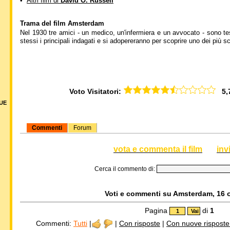
•
Altri film di
David O. Russell
Trama del film Amsterdam
Nel 1930 tre amici - un medico, un'infermiera e un avvocato - sono te
stessi i principali indagati e si adopereranno per scoprire uno dei più s
Voto Visitatori:
5,72
DUE
Commenti
Forum
vota e commenta il film
inv
Cerca il commento di:
Voti e commenti su Amsterdam, 16 o
Pagina
di
1
Commenti:
Tutti
|
|
Con risposte
|
Con nuove risposte d