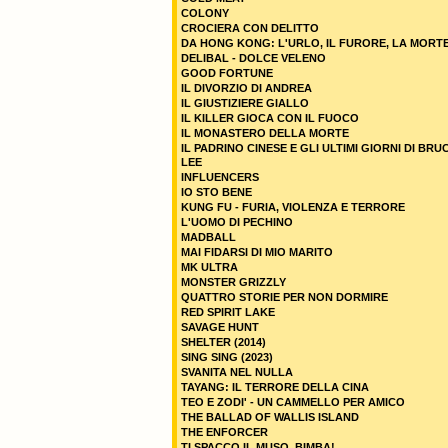
COLONY
CROCIERA CON DELITTO
DA HONG KONG: L'URLO, IL FURORE, LA MORT
DELIBAL - DOLCE VELENO
GOOD FORTUNE
IL DIVORZIO DI ANDREA
IL GIUSTIZIERE GIALLO
IL KILLER GIOCA CON IL FUOCO
IL MONASTERO DELLA MORTE
IL PADRINO CINESE E GLI ULTIMI GIORNI DI BRU
LEE
INFLUENCERS
IO STO BENE
KUNG FU - FURIA, VIOLENZA E TERRORE
L'UOMO DI PECHINO
MADBALL
MAI FIDARSI DI MIO MARITO
MK ULTRA
MONSTER GRIZZLY
QUATTRO STORIE PER NON DORMIRE
RED SPIRIT LAKE
SAVAGE HUNT
SHELTER (2014)
SING SING (2023)
SVANITA NEL NULLA
TAYANG: IL TERRORE DELLA CINA
TEO E ZODI' - UN CAMMELLO PER AMICO
THE BALLAD OF WALLIS ISLAND
THE ENFORCER
TI SPACCO IL MUSO, BIMBA!