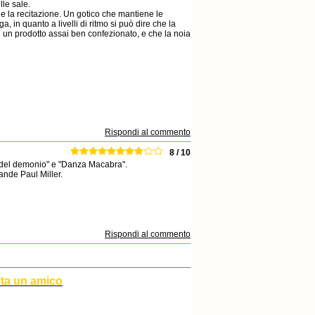
lle sale.
le la recitazione. Un gotico che mantiene le
, in quanto a livelli di ritmo si può dire che la
di un prodotto assai ben confezionato, e che la noia
Rispondi al commento
8 / 10
ra del demonio" e "Danza Macabra".
ande Paul Miller.
Rispondi al commento
ita un amico