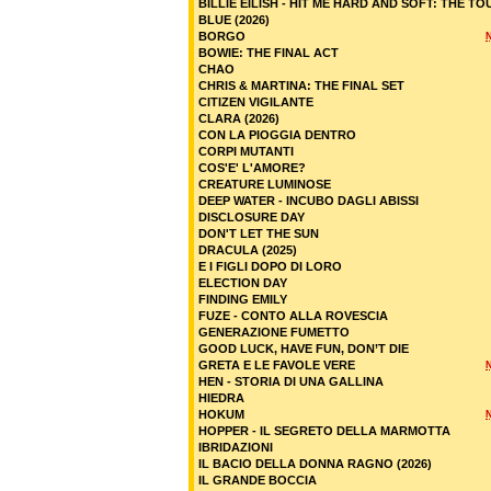
BILLIE EILISH - HIT ME HARD AND SOFT: THE TO
BLUE (2026)
BORGO
BOWIE: THE FINAL ACT
CHAO
CHRIS & MARTINA: THE FINAL SET
CITIZEN VIGILANTE
CLARA (2026)
CON LA PIOGGIA DENTRO
CORPI MUTANTI
COS'E' L'AMORE?
CREATURE LUMINOSE
DEEP WATER - INCUBO DAGLI ABISSI
DISCLOSURE DAY
DON'T LET THE SUN
DRACULA (2025)
E I FIGLI DOPO DI LORO
ELECTION DAY
FINDING EMILY
FUZE - CONTO ALLA ROVESCIA
GENERAZIONE FUMETTO
GOOD LUCK, HAVE FUN, DON’T DIE
GRETA E LE FAVOLE VERE
HEN - STORIA DI UNA GALLINA
HIEDRA
HOKUM
HOPPER - IL SEGRETO DELLA MARMOTTA
IBRIDAZIONI
IL BACIO DELLA DONNA RAGNO (2026)
IL GRANDE BOCCIA