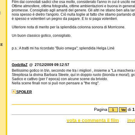
Film dai connotati sadici che osa molto, considerato l'anno in cui è uscito ne
Ottime atmosfere, ottima fotografia, ottime ambientazioni e buona in genera
promesse. Consigliato agli amanti del genere. Gli altri ne stiano ben alla larga
E
noia spesso è dietro l'angolo. Ciò nulla toglie al fatto che stiamo parlando 
è spesso e volentieri un pegno da pagare. E lo si paga volentieri.
Ulteriore nota di merito per la splendida colonna sonora di Morricone.
Un buon classico gotico, consigliato.
CE
p.s.: A tratti mi ha ricordato "Buio omega"; splendida Helga Linè
GodzillaZ
@ 27/12/2009 09:12:57
Bellissimo gotico in b\n, secondo me tra i migliori , insieme a "La masche
Strepitosa la divina Barbara Steele, quì in doppio ruolo (bionda e mora!), gr
Sadico e cattivo (per l' epoca) con alcune scene da brivido.
Nella scene finali non si può non pensare a "the ring".
SPOILER
Pagina
di
1
vota e commenta il film
inv