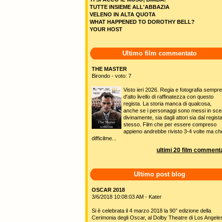
TUTTE INSIEME ALL'ABBAZIA
VELENO IN ALTA QUOTA
WHAT HAPPENED TO DOROTHY BELL?
YOUR HOST
Ultimo film commentato
THE MASTER
Birondo - voto: 7
Visto ieri 2026. Regia e fotografia sempre
d'alto livello di raffinatezza con questo
regista. La storia manca di qualcosa,
anche se i personaggi sono messi in sc
divinamente, sia dagli attori sia dal regist
stesso. Film che per essere compreso
appieno andrebbe rivisto 3-4 volte ma ch
difficilme...
ultimi 20 film commenta
Ultimo post blog
OSCAR 2018
3/6/2018 10:08:03 AM - Kater
Si è celebrata il 4 marzo 2018 la 90° edizione della
Cerimonia degli Oscar, al Dolby Theatre di Los Angele