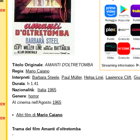
UR
NEW
Titolo Originale
:
AMANTI D'OLTRETOMBA
Streaming information
Regia
:
Mario Caiano
Interpreti
:
Barbara Steele
,
Paul Müller
,
Helga Liné
,
Lawrence Clift
,
Giu
Durata
: h 1.41
Nazionalità
:
Italia
1965
Genere
:
horror
Al cinema nell'Agosto
1965
NEW
•
Altri film di
Mario Caiano
NEW
Trama del film Amanti d'oltretomba
-