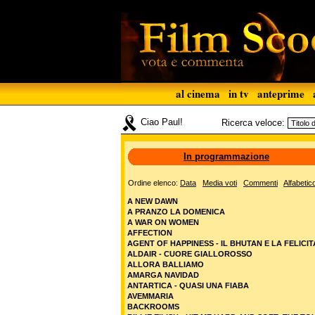
al cinema
in tv
anteprime
Ciao Paul!
Ricerca veloce:
In programmazione
Ordine elenco:
Data
Media voti
Commenti
Alfabetic
A NEW DAWN
A PRANZO LA DOMENICA
A WAR ON WOMEN
AFFECTION
AGENT OF HAPPINESS - IL BHUTAN E LA FELICIT
ALDAIR - CUORE GIALLOROSSO
ALLORA BALLIAMO
AMARGA NAVIDAD
ANTARTICA - QUASI UNA FIABA
AVEMMARIA
BACKROOMS