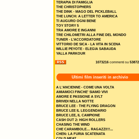
TERAPIA DI FAMIGLIA
THE CHRISTOPHERS
THE DINK - MAGO DEL PICKLEBALL
THE LUNCH: A LETTER TO AMERICA
TI AUGURO OGNI BENE
TOY STORY 5
TRA AMORE E INGANNI
TRE CHILOMETRI ALLA FINE DEL MONDO
TUNER - L’ACCORDATORE
VITTORIO DE SICA - LA VITA IN SCENA
WILLIE PEYOTE - ELEGIA SABAUDA
YALLA PARKOUR
1073216
commenti su
53872
Ultimi film inseriti in archivio
A L'ANCIENNE - COME UNA VOLTA
AMIAMOCI FINCHE' SIAMO VIVI
AMORE E PASSIONE A SYLT
BRIVIDI NELLA NOTTE
BRUCE LEE - THE FLYING DRAGON
BRUCE LEE IL LEGGENDARIO
BRUCE LEE, IL CAMPIONE
CASH OUT 2: HIGH ROLLERS
CHASING THE WIND
CHE CARAMBOLE… RAGAZZI!!!...
CHEN: LA FURIA SCATENATA
COLD MEAT