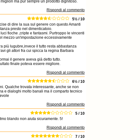
 migliori ma pur sempre un prodotto dignitoso.
Rispondi al commento
5½ / 10
ecise di dire la sua sul genere con questo Amanti
astanza presto nel dimenticatoio.
 luci fioche ,cripte e fantasmi. Purtroppo le vincenti
re nel mezzo un'impostazione eccessivamente
a più lugubre,invece il tutto resta abbastanza
 gli attori fra cui spicca la regina Barbara
mai il genere aveva già detto tutto.
ultato finale poteva essere migliore.
Rispondi al commento
6½ / 10
anni. Qualche trovata interessante, anche se non
ama e dialoghi molto banali ma il comparto tecnico
cevole
Rispondi al commento
5 / 10
l ritmo blando non aiuta sicuramente. 5!
Rispondi al commento
7 / 10