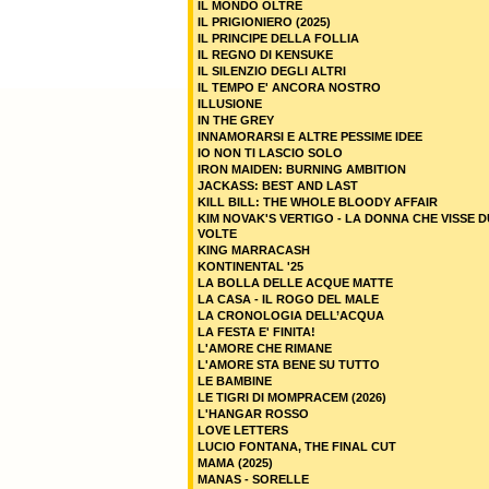
IL MONDO OLTRE
IL PRIGIONIERO (2025)
IL PRINCIPE DELLA FOLLIA
IL REGNO DI KENSUKE
IL SILENZIO DEGLI ALTRI
IL TEMPO E' ANCORA NOSTRO
ILLUSIONE
IN THE GREY
INNAMORARSI E ALTRE PESSIME IDEE
IO NON TI LASCIO SOLO
IRON MAIDEN: BURNING AMBITION
JACKASS: BEST AND LAST
KILL BILL: THE WHOLE BLOODY AFFAIR
KIM NOVAK'S VERTIGO - LA DONNA CHE VISSE 
VOLTE
KING MARRACASH
KONTINENTAL '25
LA BOLLA DELLE ACQUE MATTE
LA CASA - IL ROGO DEL MALE
LA CRONOLOGIA DELL’ACQUA
LA FESTA E' FINITA!
L'AMORE CHE RIMANE
L'AMORE STA BENE SU TUTTO
LE BAMBINE
LE TIGRI DI MOMPRACEM (2026)
L'HANGAR ROSSO
LOVE LETTERS
LUCIO FONTANA, THE FINAL CUT
MAMA (2025)
MANAS - SORELLE