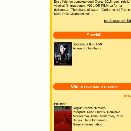
Ecco l'elenco completo degli Oscar 2018, con i relativi
vincitori (in grassetto). MIGLIOR FILM La forma
dell'acqua - The shape of water - Guillermo del Toro e 
Miles Dale Chiamami col t...
tutti i post del b
Speciali
Speciale SHOKUZAI
A cura di
The Gaunt
Ultime recensioni inserite
in s
FATHER
Regia: Tereza Nvotová
Interpreti: Milan Ondrík, Dominika
Moravkova, Anna Geislerová, Peter
Bebjak, Jana Bittnerova
Genere: drammatico