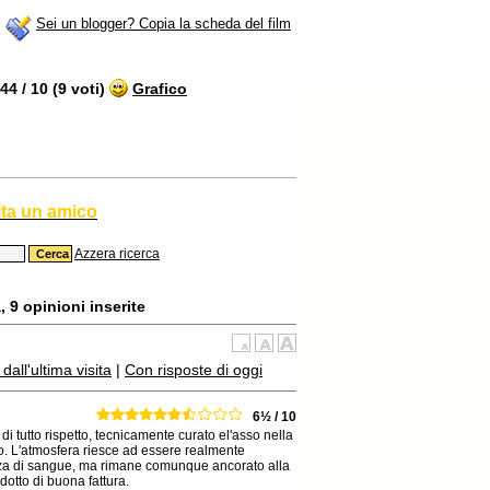
Sei un blogger? Copia la scheda del film
4 / 10 (9 voti)
Grafico
ita un amico
Azzera ricerca
 9 opinioni inserite
all'ultima visita
|
Con risposte di oggi
6½ / 10
i tutto rispetto, tecnicamente curato el'asso nella
. L'atmosfera riesce ad essere realmente
enza di sangue, ma rimane comunque ancorato alla
otto di buona fattura.