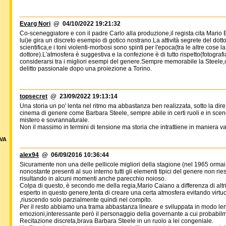
Evarg Nori
@ 04/10/2022 19:21:32
Co-sceneggiatore e con il padre Carlo alla produzione,il regista cita Mario
lui)e gira un discreto esempio di gotico nostrano.La attività segrete del do
scientifica,e i toni violenti-morbosi sono spinti per l'epoca(tra le altre cose la
dottore).L'atmosfera è suggestiva e la confezione è di tutto rispetto(fotogr
considerarsi tra i migliori esempi del genere.Sempre memorabile la Steele,
delitto passionale dopo una proiezione a Torino.
topsecret
@ 23/09/2022 19:13:14
Una storia un po' lenta nel ritmo ma abbastanza ben realizzata, sotto la dire
cinema di genere come Barbara Steele, sempre abile in certi ruoli e in sce
mistero e sovrannaturale.
Non il massimo in termini di tensione ma storia che intrattiene in maniera va
VA
alex94
@ 06/09/2016 10:36:44
Sicuramente non una delle pellicole migliori della stagione (nel 1965 ormai a
nonostante presenti al suo interno tutti gli elementi tipici del genere non 
risultando in alcuni momenti anche parecchio noioso.
Colpa di questo, è secondo me della regia,Mario Caiano a differenza di altri
esperto in questo genere,tenta di creare una certa atmosfera evitando virtuos
,riuscendo solo parzialmente quindi nel compito.
Per il resto abbiamo una trama abbastanza lineare e sviluppata in modo lent
emozioni,interessante però il personaggio della governante a cui probabilm
Recitazione discreta,brava Barbara Steele in un ruolo a lei congeniale.