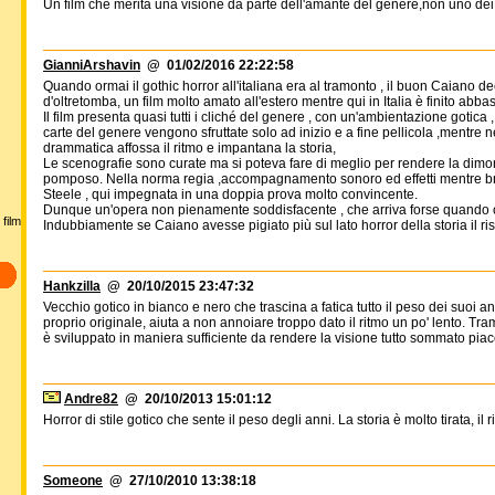
Un film che merita una visione da parte dell'amante del genere,non uno dei
GianniArshavin
@ 01/02/2016 22:22:58
Quando ormai il gothic horror all'italiana era al tramonto , il buon Caiano d
d'oltretomba, un film molto amato all'estero mentre qui in Italia è finito abb
Il film presenta quasi tutti i cliché del genere , con un'ambientazione gotica ,
carte del genere vengono sfruttate solo ad inizio e a fine pellicola ,ment
drammatica affossa il ritmo e impantana la storia,
Le scenografie sono curate ma si poteva fare di meglio per rendere la dimor
pomposo. Nella norma regia ,accompagnamento sonoro ed effetti mentre bravi
Steele , qui impegnata in una doppia prova molto convincente.
Dunque un'opera non pienamente soddisfacente , che arriva forse quando or
film
Indubbiamente se Caiano avesse pigiato più sul lato horror della storia il ris
Hankzilla
@ 20/10/2015 23:47:32
Vecchio gotico in bianco e nero che trascina a fatica tutto il peso dei suoi 
proprio originale, aiuta a non annoiare troppo dato il ritmo un po' lento. Tr
è sviluppato in maniera sufficiente da rendere la visione tutto sommato pia
Andre82
@ 20/10/2013 15:01:12
Horror di stile gotico che sente il peso degli anni. La storia è molto tirata, i
Someone
@ 27/10/2010 13:38:18