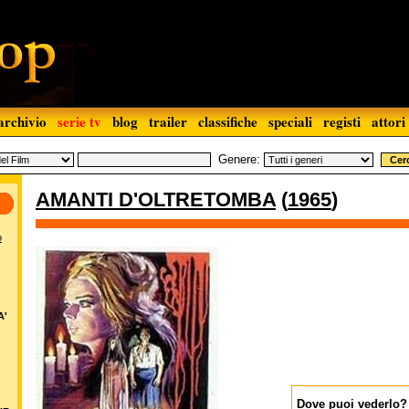
archivio
serie tv
blog
trailer
classifiche
speciali
registi
attori
Genere:
AMANTI D'OLTRETOMBA
(
1965
)
o
A'
Dove puoi vederlo?