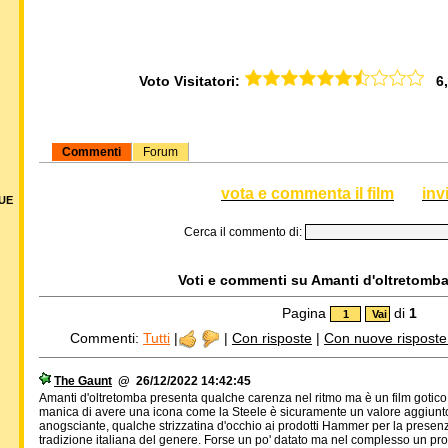
Voto Visitatori:
6,4
Commenti
Forum
vota e commenta il film
inv
DUE
Cerca il commento di:
Voti e commenti su Amanti d'oltretomba,
Pagina
di
1
Commenti:
Tutti
|
|
Con risposte
|
Con nuove risposte d
The Gaunt
@ 26/12/2022 14:42:45
Amanti d'oltretomba presenta qualche carenza nel ritmo ma è un film gotico d
manica di avere una icona come la Steele è sicuramente un valore aggiunto
anogsciante, qualche strizzatina d'occhio ai prodotti Hammer per la pres
tradizione italiana del genere. Forse un po' datato ma nel complesso un prod