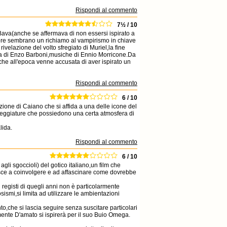
Rispondi al commento
7½ / 10
 Bava(anche se affermava di non essersi ispirato a
ttore sembrano un richiamo al vampirismo in chiave
 rivelazione del volto sfregiato di Muriel,la fine
afia di Enzo Barboni,musiche di Ennio Morricone.Da
che all'epoca venne accusata di aver ispirato un
Rispondi al commento
6 / 10
zione di Caiano che si affida a una delle icone del
neggiature che possiedono una certa atmosfera di
lida.
Rispondi al commento
6 / 10
gli sgoccioli) del gotico italiano,un film che
riesce a coinvolgere e ad affascinare come dovrebbe
 registi di quegli anni non è particolarmente
ismi,si limita ad utilizzare le ambientazioni
o,che si lascia seguire senza suscitare particolari
ente D'amato si ispirerà per il suo Buio Omega.