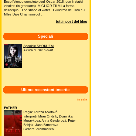
Ecco l'elenco completo degli Oscar 2018, con i relativi
vincitori (in grassetto). MIGLIOR FILM La forma
dell'acqua - The shape of water - Guillermo del Toro e J.
Miles Dale Chiamami col t...
tutti i post del blog
Speciali
Speciale SHOKUZAI
A cura di
The Gaunt
Ultime recensioni inserite
in sala
FATHER
Regia: Tereza Nvotová
Interpreti: Milan Ondrík, Dominika
Moravkova, Anna Geislerová, Peter
Bebjak, Jana Bittnerova
Genere: drammatico