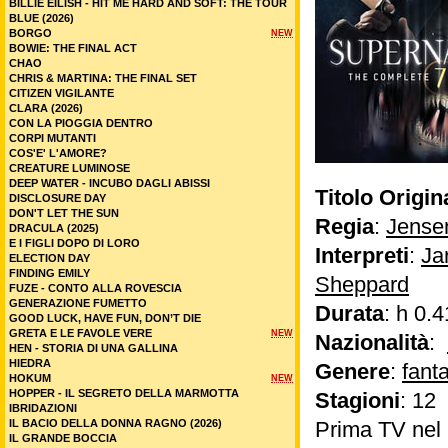
BILLIE EILISH - HIT ME HARD AND SOFT: THE TOUR
BLUE (2026)
BORGO
NEW
BOWIE: THE FINAL ACT
CHAO
CHRIS & MARTINA: THE FINAL SET
CITIZEN VIGILANTE
CLARA (2026)
CON LA PIOGGIA DENTRO
CORPI MUTANTI
COS'E' L'AMORE?
CREATURE LUMINOSE
DEEP WATER - INCUBO DAGLI ABISSI
Titolo Origin
DISCLOSURE DAY
DON'T LET THE SUN
Regia
:
Jense
DRACULA (2025)
E I FIGLI DOPO DI LORO
Interpreti
:
Ja
ELECTION DAY
FINDING EMILY
Sheppard
FUZE - CONTO ALLA ROVESCIA
GENERAZIONE FUMETTO
Durata
: h 0.4
GOOD LUCK, HAVE FUN, DON’T DIE
GRETA E LE FAVOLE VERE
NEW
Nazionalità
:
HEN - STORIA DI UNA GALLINA
HIEDRA
Genere
:
fant
HOKUM
NEW
HOPPER - IL SEGRETO DELLA MARMOTTA
Stagioni
: 12
IBRIDAZIONI
IL BACIO DELLA DONNA RAGNO (2026)
Prima TV ne
IL GRANDE BOCCIA