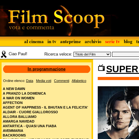
al cinema
in tv
anteprime
archivio
serie tv
blog
t
Ciao Paul!
Ricerca veloce:
SUPER
In programmazione
Ordine elenco:
Data
Media voti
Commenti
Alfabetico
A NEW DAWN
A PRANZO LA DOMENICA
A WAR ON WOMEN
AFFECTION
AGENT OF HAPPINESS - IL BHUTAN E LA FELICITA'
ALDAIR - CUORE GIALLOROSSO
ALLORA BALLIAMO
AMARGA NAVIDAD
ANTARTICA - QUASI UNA FIABA
AVEMMARIA
BACKROOMS