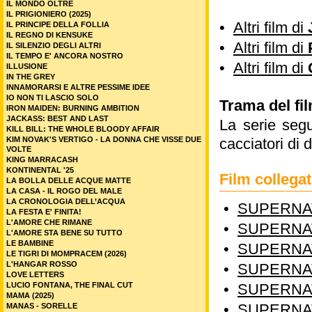
IL MONDO OLTRE
IL PRIGIONIERO (2025)
•
Altri film di
IL PRINCIPE DELLA FOLLIA
IL REGNO DI KENSUKE
•
Altri film di
IL SILENZIO DEGLI ALTRI
IL TEMPO E' ANCORA NOSTRO
•
Altri film di
ILLUSIONE
IN THE GREY
INNAMORARSI E ALTRE PESSIME IDEE
IO NON TI LASCIO SOLO
Trama del fi
IRON MAIDEN: BURNING AMBITION
JACKASS: BEST AND LAST
La serie seg
KILL BILL: THE WHOLE BLOODY AFFAIR
KIM NOVAK'S VERTIGO - LA DONNA CHE VISSE DUE
cacciatori di 
VOLTE
KING MARRACASH
KONTINENTAL '25
Film colleg
LA BOLLA DELLE ACQUE MATTE
LA CASA - IL ROGO DEL MALE
LA CRONOLOGIA DELL’ACQUA
•
SUPERNAT
LA FESTA E' FINITA!
L'AMORE CHE RIMANE
•
SUPERNAT
L'AMORE STA BENE SU TUTTO
LE BAMBINE
•
SUPERNAT
LE TIGRI DI MOMPRACEM (2026)
L'HANGAR ROSSO
•
SUPERNAT
LOVE LETTERS
LUCIO FONTANA, THE FINAL CUT
•
SUPERNAT
MAMA (2025)
•
SUPERNAT
MANAS - SORELLE