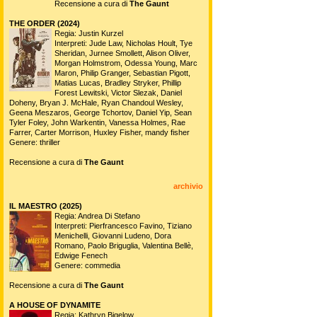
Recensione a cura di
The Gaunt
THE ORDER (2024)
Regia: Justin Kurzel
Interpreti: Jude Law, Nicholas Hoult, Tye
Sheridan, Jurnee Smollett, Alison Oliver,
Morgan Holmstrom, Odessa Young, Marc
Maron, Philip Granger, Sebastian Pigott,
Matias Lucas, Bradley Stryker, Phillip
Forest Lewitski, Victor Slezak, Daniel
Doheny, Bryan J. McHale, Ryan Chandoul Wesley,
Geena Meszaros, George Tchortov, Daniel Yip, Sean
Tyler Foley, John Warkentin, Vanessa Holmes, Rae
Farrer, Carter Morrison, Huxley Fisher, mandy fisher
Genere: thriller
Recensione a cura di
The Gaunt
archivio
IL MAESTRO (2025)
Regia: Andrea Di Stefano
Interpreti: Pierfrancesco Favino, Tiziano
Menichelli, Giovanni Ludeno, Dora
Romano, Paolo Briguglia, Valentina Bellè,
Edwige Fenech
Genere: commedia
Recensione a cura di
The Gaunt
A HOUSE OF DYNAMITE
Regia: Kathryn Bigelow