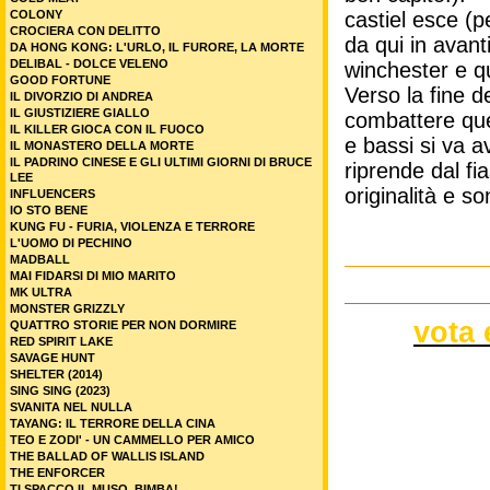
castiel esce (p
COLONY
CROCIERA CON DELITTO
da qui in avant
DA HONG KONG: L'URLO, IL FURORE, LA MORTE
DELIBAL - DOLCE VELENO
winchester e qu
GOOD FORTUNE
Verso la fine de
IL DIVORZIO DI ANDREA
IL GIUSTIZIERE GIALLO
combattere ques
IL KILLER GIOCA CON IL FUOCO
e bassi si va a
IL MONASTERO DELLA MORTE
IL PADRINO CINESE E GLI ULTIMI GIORNI DI BRUCE
riprende dal f
LEE
originalità e s
INFLUENCERS
IO STO BENE
KUNG FU - FURIA, VIOLENZA E TERRORE
L'UOMO DI PECHINO
MADBALL
MAI FIDARSI DI MIO MARITO
MK ULTRA
MONSTER GRIZZLY
vota 
QUATTRO STORIE PER NON DORMIRE
RED SPIRIT LAKE
SAVAGE HUNT
SHELTER (2014)
SING SING (2023)
SVANITA NEL NULLA
TAYANG: IL TERRORE DELLA CINA
TEO E ZODI' - UN CAMMELLO PER AMICO
THE BALLAD OF WALLIS ISLAND
THE ENFORCER
TI SPACCO IL MUSO, BIMBA!