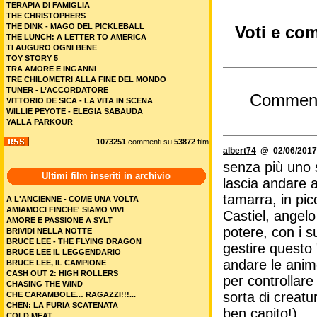
TERAPIA DI FAMIGLIA
THE CHRISTOPHERS
THE DINK - MAGO DEL PICKLEBALL
Voti e com
THE LUNCH: A LETTER TO AMERICA
TI AUGURO OGNI BENE
TOY STORY 5
TRA AMORE E INGANNI
TRE CHILOMETRI ALLA FINE DEL MONDO
TUNER - L’ACCORDATORE
Commen
VITTORIO DE SICA - LA VITA IN SCENA
WILLIE PEYOTE - ELEGIA SABAUDA
YALLA PARKOUR
1073251
commenti su
53872
film
albert74
@ 02/06/2017
senza più uno s
Ultimi film inseriti in archivio
lascia andare 
tamarra, in pic
A L'ANCIENNE - COME UNA VOLTA
AMIAMOCI FINCHE' SIAMO VIVI
Castiel, angel
AMORE E PASSIONE A SYLT
potere, con i s
BRIVIDI NELLA NOTTE
BRUCE LEE - THE FLYING DRAGON
gestire questo 
BRUCE LEE IL LEGGENDARIO
andare le anim
BRUCE LEE, IL CAMPIONE
CASH OUT 2: HIGH ROLLERS
per controllare 
CHASING THE WIND
sorta di creatu
CHE CARAMBOLE… RAGAZZI!!!...
CHEN: LA FURIA SCATENATA
ben capito!).
COLD MEAT