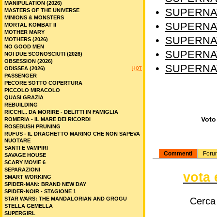
MANIPULATION (2026)
•
SUPERNAT
MASTERS OF THE UNIVERSE
MINIONS & MONSTERS
•
SUPERNAT
MORTAL KOMBAT II
MOTHER MARY
•
SUPERNAT
MOTHERS (2026)
NO GOOD MEN
•
SUPERNAT
NOI DUE SCONOSCIUTI (2026)
OBSESSION (2026)
•
SUPERNAT
ODISSEA (2026)
HOT
PASSENGER
PECORE SOTTO COPERTURA
PICCOLO MIRACOLO
QUASI GRAZIA
REBUILDING
RICCHI... DA MORIRE - DELITTI IN FAMIGLIA
Voto 
ROMERIA - IL MARE DEI RICORDI
ROSEBUSH PRUNING
RUFUS - IL DRAGHETTO MARINO CHE NON SAPEVA
NUOTARE
SANTI E VAMPIRI
Commenti
Foru
SAVAGE HOUSE
SCARY MOVIE 6
SEPARAZIONI
vota 
SMART WORKING
SPIDER-MAN: BRAND NEW DAY
SPIDER-NOIR - STAGIONE 1
Cerca
STAR WARS: THE MANDALORIAN AND GROGU
STELLA GEMELLA
SUPERGIRL