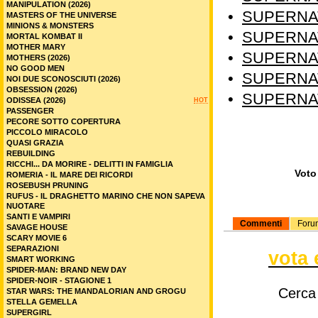
MANIPULATION (2026)
•
SUPERNAT
MASTERS OF THE UNIVERSE
MINIONS & MONSTERS
•
SUPERNAT
MORTAL KOMBAT II
MOTHER MARY
•
SUPERNAT
MOTHERS (2026)
NO GOOD MEN
•
SUPERNAT
NOI DUE SCONOSCIUTI (2026)
OBSESSION (2026)
•
SUPERNAT
ODISSEA (2026)
HOT
PASSENGER
PECORE SOTTO COPERTURA
PICCOLO MIRACOLO
QUASI GRAZIA
REBUILDING
RICCHI... DA MORIRE - DELITTI IN FAMIGLIA
Voto 
ROMERIA - IL MARE DEI RICORDI
ROSEBUSH PRUNING
RUFUS - IL DRAGHETTO MARINO CHE NON SAPEVA
NUOTARE
SANTI E VAMPIRI
Commenti
Foru
SAVAGE HOUSE
SCARY MOVIE 6
SEPARAZIONI
vota 
SMART WORKING
SPIDER-MAN: BRAND NEW DAY
SPIDER-NOIR - STAGIONE 1
Cerca
STAR WARS: THE MANDALORIAN AND GROGU
STELLA GEMELLA
SUPERGIRL