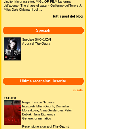
vincitori (in grassetto). MIGLIOR FILM La forma
dell'acqua - The shape of water - Guillermo del Toro e J.
Miles Dale Chiamami col t...
tutti i post del blog
Speciali
Speciale SHOKUZAI
A cura di
The Gaunt
Ultime recensioni inserite
in sala
FATHER
Regia: Tereza Nvotová
Interpreti: Milan Ondrík, Dominika
Moravkova, Anna Geislerová, Peter
Bebjak, Jana Bittnerova
Genere: drammatico
Recensione a cura di
The Gaunt