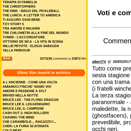
TERAPIA DI FAMIGLIA
THE CHRISTOPHERS
Voti e com
THE DINK - MAGO DEL PICKLEBALL
THE LUNCH: A LETTER TO AMERICA
TI AUGURO OGNI BENE
TOY STORY 5
TRA AMORE E INGANNI
TRE CHILOMETRI ALLA FINE DEL MONDO
TUNER - L’ACCORDATORE
Commen
VITTORIO DE SICA - LA VITA IN SCENA
WILLIE PEYOTE - ELEGIA SABAUDA
YALLA PARKOUR
1073236
commenti su
53872
film
albert74
@ 26/05/2017
Tutto come prev
Ultimi film inseriti in archivio
sesta stagione
con una trama 
A L'ANCIENNE - COME UNA VOLTA
AMIAMOCI FINCHE' SIAMO VIVI
(i fratelli winc
AMORE E PASSIONE A SYLT
La terza stagio
BRIVIDI NELLA NOTTE
BRUCE LEE - THE FLYING DRAGON
paranormale - 
BRUCE LEE IL LEGGENDARIO
maledette, la n
BRUCE LEE, IL CAMPIONE
CASH OUT 2: HIGH ROLLERS
(ghostfacers),
CHASING THE WIND
prevedibile, pr
CHE CARAMBOLE… RAGAZZI!!!...
CHEN: LA FURIA SCATENATA
occhi neri.
COLD MEAT