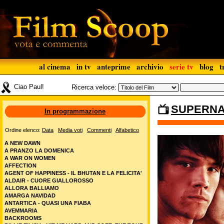
al cinema
in tv
anteprime
archivio
serie tv
blog
t
Ciao Paul!
Ricerca veloce:
SUPERNAT
In programmazione
Ordine elenco:
Data
Media voti
Commenti
Alfabetico
A NEW DAWN
A PRANZO LA DOMENICA
A WAR ON WOMEN
AFFECTION
AGENT OF HAPPINESS - IL BHUTAN E LA FELICITA'
ALDAIR - CUORE GIALLOROSSO
ALLORA BALLIAMO
AMARGA NAVIDAD
ANTARTICA - QUASI UNA FIABA
AVEMMARIA
BACKROOMS