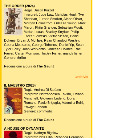
THE ORDER (2024)
Regia: Justin Kurzel
Interpreti: Jude Law, Nicholas Hoult, Tye
Sheridan, Jurnee Smollett, Alison Oliver,
Morgan Holmstrom, Odessa Young, Marc
Maron, Philip Granger, Sebastian Pigott,
Matias Lucas, Bradley Stryker, Phillip
Forest Lewitski, Victor Slezak, Daniel
Doheny, Bryan J. McHale, Ryan Chandoul Wesley,
Geena Meszaros, George Tchortov, Daniel Yip, Sean
Tyler Foley, John Warkentin, Vanessa Holmes, Rae
Farrer, Carter Morrison, Huxley Fisher, mandy fisher
Genere: thriller
Recensione a cura di
The Gaunt
archivio
IL MAESTRO (2025)
Regia: Andrea Di Stefano
Interpreti: Pierfrancesco Favino, Tiziano
Menichelli, Giovanni Ludeno, Dora
Romano, Paolo Briguglia, Valentina Bellè,
Edwige Fenech
Genere: commedia
Recensione a cura di
The Gaunt
A HOUSE OF DYNAMITE
Regia: Kathryn Bigelow
Interpreti: Idris Elba, Rebecca Ferguson,