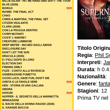
BILLIE EILISH - HIT ME HARD AND SOFT: THE TOUR
BLUE (2026)
BORGO
NEW
BOWIE: THE FINAL ACT
CHAO
CHRIS & MARTINA: THE FINAL SET
CITIZEN VIGILANTE
CLARA (2026)
CON LA PIOGGIA DENTRO
CORPI MUTANTI
COS'E' L'AMORE?
CREATURE LUMINOSE
DEEP WATER - INCUBO DAGLI ABISSI
Titolo Origin
DISCLOSURE DAY
DON'T LET THE SUN
Regia
:
Phil S
DRACULA (2025)
E I FIGLI DOPO DI LORO
Interpreti
:
Ja
ELECTION DAY
FINDING EMILY
Durata
: h 0.4
FUZE - CONTO ALLA ROVESCIA
GENERAZIONE FUMETTO
Nazionalità
:
GOOD LUCK, HAVE FUN, DON’T DIE
GRETA E LE FAVOLE VERE
NEW
Genere
:
fant
HEN - STORIA DI UNA GALLINA
HIEDRA
Stagioni
: 12
HOKUM
NEW
Prima TV ne
HOPPER - IL SEGRETO DELLA MARMOTTA
IBRIDAZIONI
IL BACIO DELLA DONNA RAGNO (2026)
IL GRANDE BOCCIA