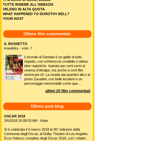
TUTTE INSIEME ALL'ABBAZIA
VELENO IN ALTA QUOTA
WHAT HAPPENED TO DOROTHY BELL?
YOUR HOST
Ultimo film commentato
IL ROSSETTO
kowalsky - voto: 7
L'esordio di Damiani è un giallo di tutto
rispetto, con un'intreccio credibile e ottime
idee registiche. Ispirato per certi versi al
cinema d'oltralpe, ma anche a certi film
americani cfr. La strada dai quartieri alti e al
primo Zavattini, con belle location e un
personaggio memorabile come que...
ultimi 20 film commentati
Ultimo post blog
OSCAR 2018
3/6/2018 10:08:03 AM - Kater
Si è celebrata il 4 marzo 2018 la 90° edizione della
Cerimonia degli Oscar, al Dolby Theatre di Los Angeles.
Ecco l'elenco completo degli Oscar 2018, con i relativi