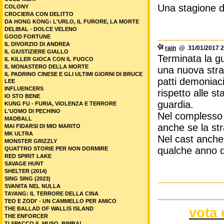
Una stagione di
COLONY
CROCIERA CON DELITTO
DA HONG KONG: L'URLO, IL FURORE, LA MORTE
DELIBAL - DOLCE VELENO
GOOD FORTUNE
IL DIVORZIO DI ANDREA
rain
@ 31/01/2017 2
IL GIUSTIZIERE GIALLO
Terminata la gu
IL KILLER GIOCA CON IL FUOCO
IL MONASTERO DELLA MORTE
una nuova strad
IL PADRINO CINESE E GLI ULTIMI GIORNI DI BRUCE
patti demoniaci
LEE
INFLUENCERS
rispetto alle s
IO STO BENE
guardia.
KUNG FU - FURIA, VIOLENZA E TERRORE
L'UOMO DI PECHINO
Nel complesso 
MADBALL
anche se la str
MAI FIDARSI DI MIO MARITO
MK ULTRA
Nel cast anche
MONSTER GRIZZLY
qualche anno d
QUATTRO STORIE PER NON DORMIRE
RED SPIRIT LAKE
SAVAGE HUNT
SHELTER (2014)
SING SING (2023)
SVANITA NEL NULLA
TAYANG: IL TERRORE DELLA CINA
TEO E ZODI' - UN CAMMELLO PER AMICO
vota 
THE BALLAD OF WALLIS ISLAND
THE ENFORCER
TI SPACCO IL MUSO, BIMBA!