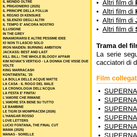
•
Altri film di
IL MONDO OLTRE
IL PRIGIONIERO (2025)
•
Altri film di
IL PRINCIPE DELLA FOLLIA
IL REGNO DI KENSUKE
•
Altri film di
IL SILENZIO DEGLI ALTRI
IL TEMPO E' ANCORA NOSTRO
•
Altri film di
ILLUSIONE
IN THE GREY
INNAMORARSI E ALTRE PESSIME IDEE
IO NON TI LASCIO SOLO
Trama del fi
IRON MAIDEN: BURNING AMBITION
JACKASS: BEST AND LAST
La serie seg
KILL BILL: THE WHOLE BLOODY AFFAIR
cacciatori di 
KIM NOVAK'S VERTIGO - LA DONNA CHE VISSE DUE
VOLTE
KING MARRACASH
KONTINENTAL '25
Film colleg
LA BOLLA DELLE ACQUE MATTE
LA CASA - IL ROGO DEL MALE
LA CRONOLOGIA DELL’ACQUA
•
SUPERNAT
LA FESTA E' FINITA!
L'AMORE CHE RIMANE
•
SUPERNAT
L'AMORE STA BENE SU TUTTO
LE BAMBINE
•
SUPERNAT
LE TIGRI DI MOMPRACEM (2026)
•
SUPERNAT
L'HANGAR ROSSO
LOVE LETTERS
•
SUPERNAT
LUCIO FONTANA, THE FINAL CUT
MAMA (2025)
•
SUPERNAT
MANAS - SORELLE