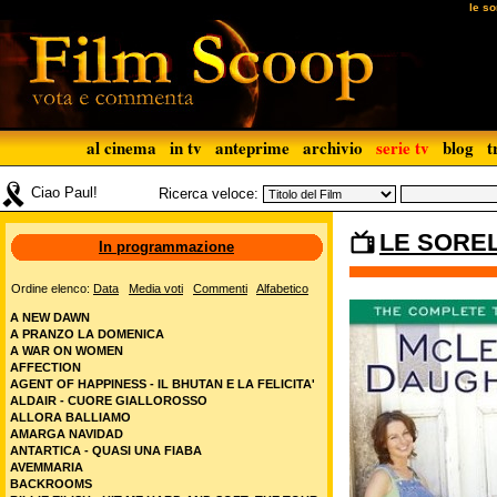
le so
al cinema
in tv
anteprime
archivio
serie tv
blog
t
Ciao Paul!
Ricerca veloce:
LE SOREL
In programmazione
Ordine elenco:
Data
Media voti
Commenti
Alfabetico
A NEW DAWN
A PRANZO LA DOMENICA
A WAR ON WOMEN
AFFECTION
AGENT OF HAPPINESS - IL BHUTAN E LA FELICITA'
ALDAIR - CUORE GIALLOROSSO
ALLORA BALLIAMO
AMARGA NAVIDAD
ANTARTICA - QUASI UNA FIABA
AVEMMARIA
BACKROOMS