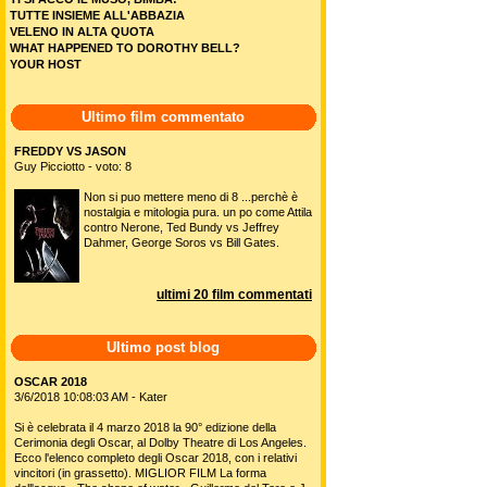
TUTTE INSIEME ALL'ABBAZIA
VELENO IN ALTA QUOTA
WHAT HAPPENED TO DOROTHY BELL?
YOUR HOST
Ultimo film commentato
FREDDY VS JASON
Guy Picciotto - voto: 8
Non si puo mettere meno di 8 ...perchè è
nostalgia e mitologia pura. un po come Attila
contro Nerone, Ted Bundy vs Jeffrey
Dahmer, George Soros vs Bill Gates.
ultimi 20 film commentati
Ultimo post blog
OSCAR 2018
3/6/2018 10:08:03 AM - Kater
Si è celebrata il 4 marzo 2018 la 90° edizione della
Cerimonia degli Oscar, al Dolby Theatre di Los Angeles.
Ecco l'elenco completo degli Oscar 2018, con i relativi
vincitori (in grassetto). MIGLIOR FILM La forma