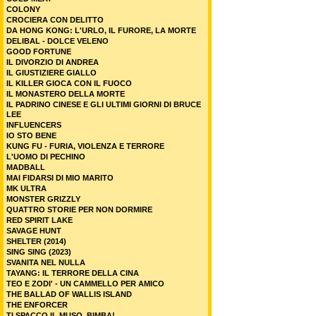
COLONY
CROCIERA CON DELITTO
DA HONG KONG: L'URLO, IL FURORE, LA MORTE
DELIBAL - DOLCE VELENO
GOOD FORTUNE
IL DIVORZIO DI ANDREA
IL GIUSTIZIERE GIALLO
IL KILLER GIOCA CON IL FUOCO
IL MONASTERO DELLA MORTE
IL PADRINO CINESE E GLI ULTIMI GIORNI DI BRUCE
LEE
INFLUENCERS
IO STO BENE
KUNG FU - FURIA, VIOLENZA E TERRORE
L'UOMO DI PECHINO
MADBALL
MAI FIDARSI DI MIO MARITO
MK ULTRA
MONSTER GRIZZLY
QUATTRO STORIE PER NON DORMIRE
RED SPIRIT LAKE
SAVAGE HUNT
SHELTER (2014)
SING SING (2023)
SVANITA NEL NULLA
TAYANG: IL TERRORE DELLA CINA
TEO E ZODI' - UN CAMMELLO PER AMICO
THE BALLAD OF WALLIS ISLAND
THE ENFORCER
TI SPACCO IL MUSO, BIMBA!