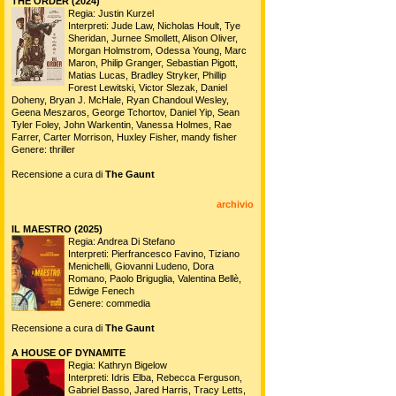
THE ORDER (2024)
Regia: Justin Kurzel
Interpreti: Jude Law, Nicholas Hoult, Tye
Sheridan, Jurnee Smollett, Alison Oliver,
Morgan Holmstrom, Odessa Young, Marc
Maron, Philip Granger, Sebastian Pigott,
Matias Lucas, Bradley Stryker, Phillip
Forest Lewitski, Victor Slezak, Daniel
Doheny, Bryan J. McHale, Ryan Chandoul Wesley,
Geena Meszaros, George Tchortov, Daniel Yip, Sean
Tyler Foley, John Warkentin, Vanessa Holmes, Rae
Farrer, Carter Morrison, Huxley Fisher, mandy fisher
Genere: thriller
Recensione a cura di
The Gaunt
archivio
IL MAESTRO (2025)
Regia: Andrea Di Stefano
Interpreti: Pierfrancesco Favino, Tiziano
Menichelli, Giovanni Ludeno, Dora
Romano, Paolo Briguglia, Valentina Bellè,
Edwige Fenech
Genere: commedia
Recensione a cura di
The Gaunt
A HOUSE OF DYNAMITE
Regia: Kathryn Bigelow
Interpreti: Idris Elba, Rebecca Ferguson,
Gabriel Basso, Jared Harris, Tracy Letts,