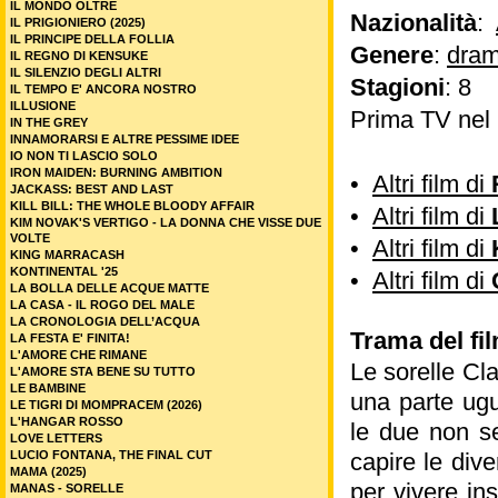
IL MONDO OLTRE
Nazionalità
:
IL PRIGIONIERO (2025)
IL PRINCIPE DELLA FOLLIA
Genere
:
dram
IL REGNO DI KENSUKE
IL SILENZIO DEGLI ALTRI
Stagioni
: 8
IL TEMPO E' ANCORA NOSTRO
ILLUSIONE
Prima TV nel
IN THE GREY
INNAMORARSI E ALTRE PESSIME IDEE
IO NON TI LASCIO SOLO
IRON MAIDEN: BURNING AMBITION
•
Altri film di
JACKASS: BEST AND LAST
KILL BILL: THE WHOLE BLOODY AFFAIR
•
Altri film di
KIM NOVAK'S VERTIGO - LA DONNA CHE VISSE DUE
VOLTE
•
Altri film di
KING MARRACASH
KONTINENTAL '25
•
Altri film di
LA BOLLA DELLE ACQUE MATTE
LA CASA - IL ROGO DEL MALE
LA CRONOLOGIA DELL’ACQUA
Trama del fi
LA FESTA E' FINITA!
L'AMORE CHE RIMANE
Le sorelle Cl
L'AMORE STA BENE SU TUTTO
LE BAMBINE
una parte ugu
LE TIGRI DI MOMPRACEM (2026)
L'HANGAR ROSSO
le due non s
LOVE LETTERS
LUCIO FONTANA, THE FINAL CUT
capire le div
MAMA (2025)
per vivere in
MANAS - SORELLE