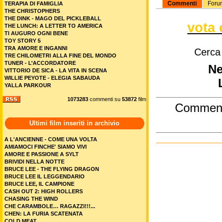
Commenti
Foru
TERAPIA DI FAMIGLIA
THE CHRISTOPHERS
THE DINK - MAGO DEL PICKLEBALL
vota 
THE LUNCH: A LETTER TO AMERICA
TI AUGURO OGNI BENE
TOY STORY 5
TRA AMORE E INGANNI
Cerca
TRE CHILOMETRI ALLA FINE DEL MONDO
TUNER - L’ACCORDATORE
Ne
VITTORIO DE SICA - LA VITA IN SCENA
WILLIE PEYOTE - ELEGIA SABAUDA
YALLA PARKOUR
1073283
commenti su
53872
film
Commen
Ultimi film inseriti in archivio
A L'ANCIENNE - COME UNA VOLTA
AMIAMOCI FINCHE' SIAMO VIVI
AMORE E PASSIONE A SYLT
BRIVIDI NELLA NOTTE
BRUCE LEE - THE FLYING DRAGON
BRUCE LEE IL LEGGENDARIO
BRUCE LEE, IL CAMPIONE
CASH OUT 2: HIGH ROLLERS
CHASING THE WIND
CHE CARAMBOLE… RAGAZZI!!!...
CHEN: LA FURIA SCATENATA
COLD MEAT