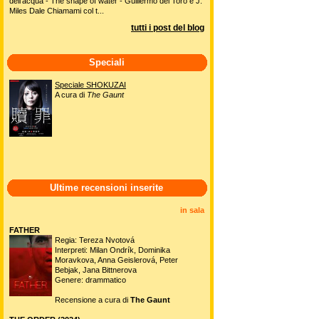
dell'acqua - The shape of water - Guillermo del Toro e J.
Miles Dale Chiamami col t...
tutti i post del blog
Speciali
Speciale SHOKUZAI
A cura di
The Gaunt
Ultime recensioni inserite
in sala
FATHER
Regia: Tereza Nvotová
Interpreti: Milan Ondrík, Dominika
Moravkova, Anna Geislerová, Peter
Bebjak, Jana Bittnerova
Genere: drammatico
Recensione a cura di
The Gaunt