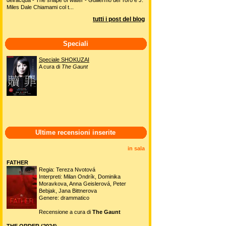
Miles Dale Chiamami col t...
tutti i post del blog
Speciali
Speciale SHOKUZAI
A cura di
The Gaunt
Ultime recensioni inserite
in sala
FATHER
Regia: Tereza Nvotová
Interpreti: Milan Ondrík, Dominika
Moravkova, Anna Geislerová, Peter
Bebjak, Jana Bittnerova
Genere: drammatico
Recensione a cura di
The Gaunt
THE ORDER (2024)