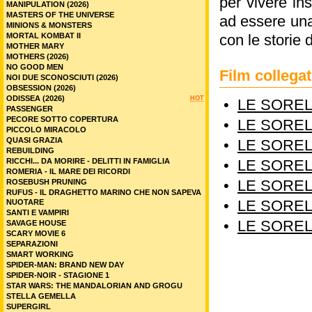
per vivere in
MANIPULATION (2026)
MASTERS OF THE UNIVERSE
ad essere una
MINIONS & MONSTERS
MORTAL KOMBAT II
con le storie d
MOTHER MARY
MOTHERS (2026)
NO GOOD MEN
Film colleg
NOI DUE SCONOSCIUTI (2026)
OBSESSION (2026)
ODISSEA (2026)
HOT
•
LE SOREL
PASSENGER
PECORE SOTTO COPERTURA
•
LE SOREL
PICCOLO MIRACOLO
QUASI GRAZIA
•
LE SOREL
REBUILDING
RICCHI... DA MORIRE - DELITTI IN FAMIGLIA
•
LE SOREL
ROMERIA - IL MARE DEI RICORDI
•
LE SOREL
ROSEBUSH PRUNING
RUFUS - IL DRAGHETTO MARINO CHE NON SAPEVA
•
LE SOREL
NUOTARE
SANTI E VAMPIRI
•
LE SOREL
SAVAGE HOUSE
SCARY MOVIE 6
SEPARAZIONI
SMART WORKING
SPIDER-MAN: BRAND NEW DAY
SPIDER-NOIR - STAGIONE 1
STAR WARS: THE MANDALORIAN AND GROGU
STELLA GEMELLA
SUPERGIRL