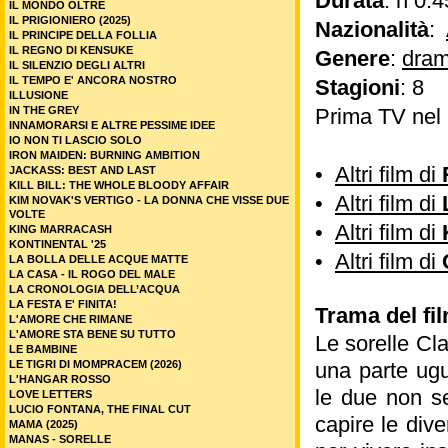
Durata
: h 0.4
IL MONDO OLTRE
IL PRIGIONIERO (2025)
Nazionalità
:
IL PRINCIPE DELLA FOLLIA
IL REGNO DI KENSUKE
Genere
:
dram
IL SILENZIO DEGLI ALTRI
IL TEMPO E' ANCORA NOSTRO
Stagioni
: 8
ILLUSIONE
IN THE GREY
Prima TV nel
INNAMORARSI E ALTRE PESSIME IDEE
IO NON TI LASCIO SOLO
IRON MAIDEN: BURNING AMBITION
•
Altri film di
JACKASS: BEST AND LAST
KILL BILL: THE WHOLE BLOODY AFFAIR
•
Altri film di
KIM NOVAK'S VERTIGO - LA DONNA CHE VISSE DUE
VOLTE
•
Altri film di
KING MARRACASH
KONTINENTAL '25
•
Altri film di
LA BOLLA DELLE ACQUE MATTE
LA CASA - IL ROGO DEL MALE
LA CRONOLOGIA DELL’ACQUA
LA FESTA E' FINITA!
Trama del fi
L'AMORE CHE RIMANE
L'AMORE STA BENE SU TUTTO
Le sorelle Cl
LE BAMBINE
LE TIGRI DI MOMPRACEM (2026)
una parte ugu
L'HANGAR ROSSO
le due non s
LOVE LETTERS
LUCIO FONTANA, THE FINAL CUT
capire le div
MAMA (2025)
MANAS - SORELLE