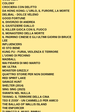
COLONY
CROCIERA CON DELITTO
DA HONG KONG: L'URLO, IL FURORE, LA MORTE
DELIBAL - DOLCE VELENO
GOOD FORTUNE
IL DIVORZIO DI ANDREA
IL GIUSTIZIERE GIALLO
IL KILLER GIOCA CON IL FUOCO
IL MONASTERO DELLA MORTE
IL PADRINO CINESE E GLI ULTIMI GIORNI DI BRUCE
LEE
INFLUENCERS
IO STO BENE
KUNG FU - FURIA, VIOLENZA E TERRORE
L'UOMO DI PECHINO
MADBALL
MAI FIDARSI DI MIO MARITO
MK ULTRA
MONSTER GRIZZLY
QUATTRO STORIE PER NON DORMIRE
RED SPIRIT LAKE
SAVAGE HUNT
SHELTER (2014)
SING SING (2023)
SVANITA NEL NULLA
TAYANG: IL TERRORE DELLA CINA
TEO E ZODI' - UN CAMMELLO PER AMICO
THE BALLAD OF WALLIS ISLAND
THE ENFORCER
TI SPACCO IL MUSO, BIMBA!