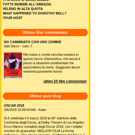
TUTTE INSIEME ALL'ABBAZIA
VELENO IN ALTA QUOTA
WHAT HAPPENED TO DOROTHY BELL?
YOUR HOST
Ultimo film commentato
HO CAMMINATO CON UNO ZOMBIE
Italo Disco - voto: 7
Riti vodoo e zombi vecchia maniera in
questo horror d'atmosfera, che lascia il
passo a situazioni sentimentali che
spezzettano la storia. Suggestivi alcuni
momenti puramente horror.
ultimi 20 film commentati
Ultimo post blog
OSCAR 2018
3/6/2018 10:08:03 AM - Kater
Si è celebrata il 4 marzo 2018 la 90° edizione della
Cerimonia degli Oscar, al Dolby Theatre di Los Angeles.
Ecco l'elenco completo degli Oscar 2018, con i relativi
vincitori (in grassetto). MIGLIOR FILM La forma
dell'acqua - The shape of water - Guillermo del Toro e J.