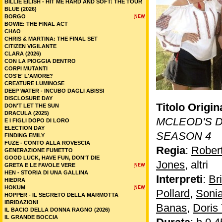
BILLIE EILISH - HIT ME HARD AND SOFT: THE TOUR
BLUE (2026)
BORGO
NEW
BOWIE: THE FINAL ACT
CHAO
CHRIS & MARTINA: THE FINAL SET
CITIZEN VIGILANTE
CLARA (2026)
CON LA PIOGGIA DENTRO
CORPI MUTANTI
COS'E' L'AMORE?
CREATURE LUMINOSE
DEEP WATER - INCUBO DAGLI ABISSI
DISCLOSURE DAY
Titolo Origin
DON'T LET THE SUN
DRACULA (2025)
MCLEOD'S 
E I FIGLI DOPO DI LORO
ELECTION DAY
SEASON 4
FINDING EMILY
FUZE - CONTO ALLA ROVESCIA
Regia
:
Rober
GENERAZIONE FUMETTO
GOOD LUCK, HAVE FUN, DON’T DIE
Jones
, altri
GRETA E LE FAVOLE VERE
NEW
HEN - STORIA DI UNA GALLINA
Interpreti
:
Br
HIEDRA
HOKUM
NEW
Pollard
,
Soni
HOPPER - IL SEGRETO DELLA MARMOTTA
IBRIDAZIONI
Banas
,
Doris
IL BACIO DELLA DONNA RAGNO (2026)
IL GRANDE BOCCIA