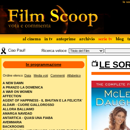
le so
al cinema
in tv
anteprime
archivio
serie tv
blog
t
Ciao Paul!
Ricerca veloce:
LE SOR
In programmazione
Ordine elenco:
Data
Media voti
Commenti
Alfabetico
A NEW DAWN
A PRANZO LA DOMENICA
A WAR ON WOMEN
AFFECTION
AGENT OF HAPPINESS - IL BHUTAN E LA FELICITA'
ALDAIR - CUORE GIALLOROSSO
ALLORA BALLIAMO
AMARGA NAVIDAD
ANTARTICA - QUASI UNA FIABA
AVEMMARIA
BACKROOMS