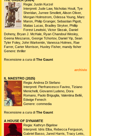
Regia: Justin Kurzel
Interpreti: Jude Law, Nicholas Hoult, Tye
Sheridan, Jurnee Smollett, Alison Oliver,
Morgan Holmstrom, Odessa Young, Marc
Maron, Philip Granger, Sebastian Pigott,
Matias Lucas, Bradley Stryker, Phillip
Forest Lewitski, Victor Slezak, Daniel
Doheny, Bryan J. McHale, Ryan Chandoul Wesley,
Geena Meszaros, George Tchortov, Daniel Yip, Sean
Tyler Foley, John Warkentin, Vanessa Holmes, Rae
Farrer, Carter Morrison, Huxley Fisher, mandy fisher
Genere: thriller
Recensione a cura di
The Gaunt
archivio
IL MAESTRO (2025)
Regia: Andrea Di Stefano
Interpreti: Pierfrancesco Favino, Tiziano
Menichelli, Giovanni Ludeno, Dora
Romano, Paolo Briguglia, Valentina Bellè,
Edwige Fenech
Genere: commedia
Recensione a cura di
The Gaunt
A HOUSE OF DYNAMITE
Regia: Kathryn Bigelow
Interpreti: Idris Elba, Rebecca Ferguson,
Gabriel Basso, Jared Harris, Tracy Letts,