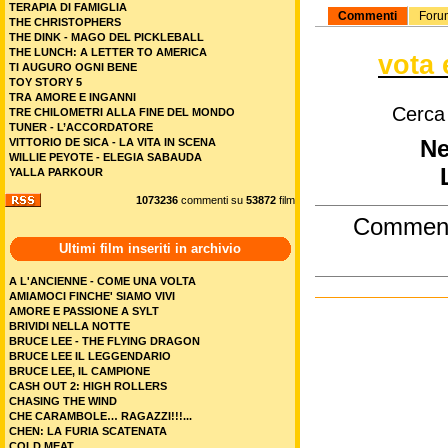
TERAPIA DI FAMIGLIA
Commenti
Foru
THE CHRISTOPHERS
THE DINK - MAGO DEL PICKLEBALL
THE LUNCH: A LETTER TO AMERICA
vota 
TI AUGURO OGNI BENE
TOY STORY 5
TRA AMORE E INGANNI
Cerca
TRE CHILOMETRI ALLA FINE DEL MONDO
TUNER - L’ACCORDATORE
Ne
VITTORIO DE SICA - LA VITA IN SCENA
WILLIE PEYOTE - ELEGIA SABAUDA
YALLA PARKOUR
1073236
commenti su
53872
film
Commen
Ultimi film inseriti in archivio
A L'ANCIENNE - COME UNA VOLTA
AMIAMOCI FINCHE' SIAMO VIVI
AMORE E PASSIONE A SYLT
BRIVIDI NELLA NOTTE
BRUCE LEE - THE FLYING DRAGON
BRUCE LEE IL LEGGENDARIO
BRUCE LEE, IL CAMPIONE
CASH OUT 2: HIGH ROLLERS
CHASING THE WIND
CHE CARAMBOLE… RAGAZZI!!!...
CHEN: LA FURIA SCATENATA
COLD MEAT