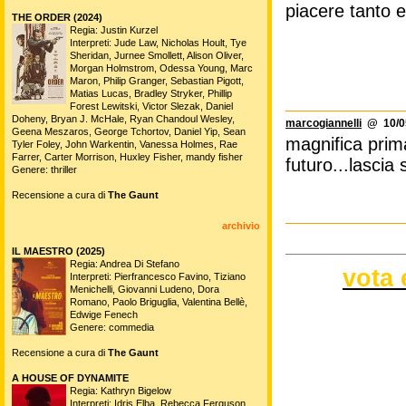
piacere tanto e
THE ORDER (2024)
Regia: Justin Kurzel
Interpreti: Jude Law, Nicholas Hoult, Tye
Sheridan, Jurnee Smollett, Alison Oliver,
Morgan Holmstrom, Odessa Young, Marc
Maron, Philip Granger, Sebastian Pigott,
Matias Lucas, Bradley Stryker, Phillip
Forest Lewitski, Victor Slezak, Daniel
Doheny, Bryan J. McHale, Ryan Chandoul Wesley,
marcogiannelli
@ 10/05
Geena Meszaros, George Tchortov, Daniel Yip, Sean
magnifica prim
Tyler Foley, John Warkentin, Vanessa Holmes, Rae
Farrer, Carter Morrison, Huxley Fisher, mandy fisher
futuro...lascia 
Genere: thriller
Recensione a cura di
The Gaunt
archivio
IL MAESTRO (2025)
Regia: Andrea Di Stefano
vota 
Interpreti: Pierfrancesco Favino, Tiziano
Menichelli, Giovanni Ludeno, Dora
Romano, Paolo Briguglia, Valentina Bellè,
Edwige Fenech
Genere: commedia
Recensione a cura di
The Gaunt
A HOUSE OF DYNAMITE
Regia: Kathryn Bigelow
Interpreti: Idris Elba, Rebecca Ferguson,