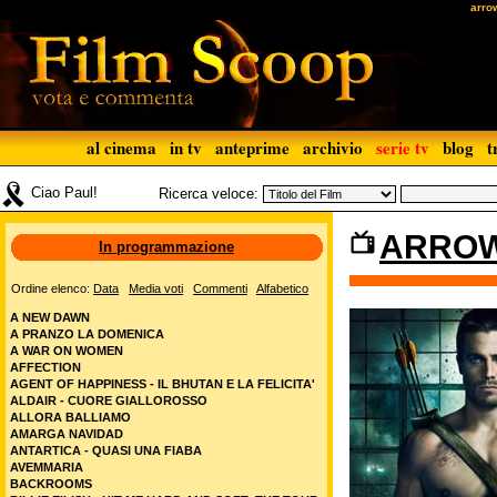
arro
al cinema
in tv
anteprime
archivio
serie tv
blog
t
Ciao Paul!
Ricerca veloce:
ARROW
In programmazione
Ordine elenco:
Data
Media voti
Commenti
Alfabetico
A NEW DAWN
A PRANZO LA DOMENICA
A WAR ON WOMEN
AFFECTION
AGENT OF HAPPINESS - IL BHUTAN E LA FELICITA'
ALDAIR - CUORE GIALLOROSSO
ALLORA BALLIAMO
AMARGA NAVIDAD
ANTARTICA - QUASI UNA FIABA
AVEMMARIA
BACKROOMS