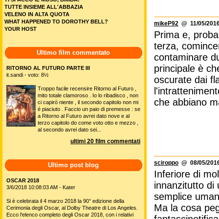
TUTTE INSIEME ALL'ABBAZIA
VELENO IN ALTA QUOTA
WHAT HAPPENED TO DOROTHY BELL?
mikeP92
@ 11/05/2016
YOUR HOST
Prima e, probab
terza, comincer
Ultimo film commentato
contaminare due
principale è c
RITORNO AL FUTURO PARTE III
it.sandi - voto: 8½
oscurate dai fla
l'intrattenimen
Troppo facile recensire Ritorno al Futuro ,
mito totale clamoroso . Io lo ribadisco , non
che abbiano ma
ci capirò niente , il secondo capitolo non mi
é piaciuto . Faccio un paio di premesse : se
a Ritorno al Futuro avrei dato nove e al
terzo capitolo do come voto otto e mezzo ,
al secondo avrei dato sei...
ultimi 20 film commentati
sciroppo
@ 08/05/2016
Ultimo post blog
Inferiore di mo
OSCAR 2018
innanzitutto di
3/6/2018 10:08:03 AM - Kater
semplice umano
Si è celebrata il 4 marzo 2018 la 90° edizione della
Ma la cosa pe
Cerimonia degli Oscar, al Dolby Theatre di Los Angeles.
Ecco l'elenco completo degli Oscar 2018, con i relativi
fantascinetific