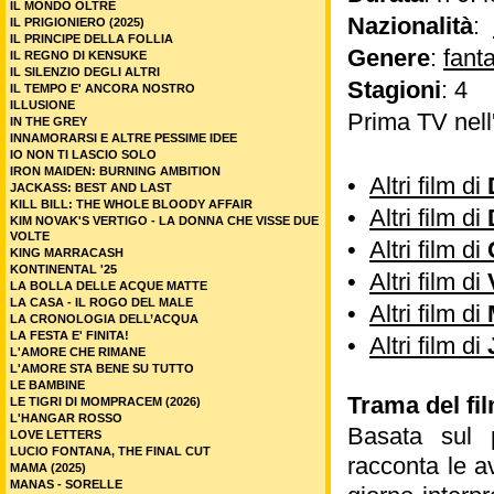
IL MONDO OLTRE
Nazionalità
:
IL PRIGIONIERO (2025)
IL PRINCIPE DELLA FOLLIA
Genere
:
fant
IL REGNO DI KENSUKE
IL SILENZIO DEGLI ALTRI
Stagioni
: 4
IL TEMPO E' ANCORA NOSTRO
ILLUSIONE
Prima TV nell
IN THE GREY
INNAMORARSI E ALTRE PESSIME IDEE
IO NON TI LASCIO SOLO
IRON MAIDEN: BURNING AMBITION
•
Altri film di
JACKASS: BEST AND LAST
KILL BILL: THE WHOLE BLOODY AFFAIR
•
Altri film di
KIM NOVAK'S VERTIGO - LA DONNA CHE VISSE DUE
VOLTE
•
Altri film di
KING MARRACASH
KONTINENTAL '25
•
Altri film di
LA BOLLA DELLE ACQUE MATTE
LA CASA - IL ROGO DEL MALE
•
Altri film di
LA CRONOLOGIA DELL’ACQUA
LA FESTA E' FINITA!
•
Altri film di
L'AMORE CHE RIMANE
L'AMORE STA BENE SU TUTTO
LE BAMBINE
Trama del fi
LE TIGRI DI MOMPRACEM (2026)
L'HANGAR ROSSO
Basata sul 
LOVE LETTERS
LUCIO FONTANA, THE FINAL CUT
racconta le a
MAMA (2025)
MANAS - SORELLE