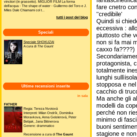
vincitori (in grassetto). MIGLIOR FILM La forma
fare cnetro con
dell'acqua - The shape of water - Guillermo del Toro e J.
Miles Dale Chiamami col t...
''credibile'
tutti i post del blog
Quindi si chie
eccessiva : al
Speciali
piuttosto che
non si fa mai m
Speciale SHOKUZAI
A cura di
The Gaunt
caxxo fa????)
Secondariamente
protagonista, 
totalmente ines
lunghi sullìiso
stopposa e ne
Ultime recensioni inserite
cacchio di truc
in sala
Ma anche gli al
modelli da cope
FATHER
Regia: Tereza Nvotová
perché non ries
Interpreti: Milan Ondrík, Dominika
Moravkova, Anna Geislerová, Peter
minimo di fascin
Bebjak, Jana Bittnerova
buoni sentiment
Genere: drammatico
stagione e non
Recensione a cura di
The Gaunt