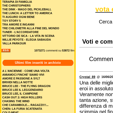
TERAPIA DI FAMIGLIA
THE CHRISTOPHERS
vota 
THE DINK - MAGO DEL PICKLEBALL
THE LUNCH: A LETTER TO AMERICA
TI AUGURO OGNI BENE
Cerca
TOY STORY 5
TRA AMORE E INGANNI
TRE CHILOMETRI ALLA FINE DEL MONDO
TUNER - L’ACCORDATORE
VITTORIO DE SICA - LA VITA IN SCENA
WILLIE PEYOTE - ELEGIA SABAUDA
Voti e com
YALLA PARKOUR
1073271
commenti su
53872
film
Commen
Ultimi film inseriti in archivio
A L'ANCIENNE - COME UNA VOLTA
AMIAMOCI FINCHE' SIAMO VIVI
Crystal_89
@ 16/06/20
AMORE E PASSIONE A SYLT
Una delle miglio
BRIVIDI NELLA NOTTE
BRUCE LEE - THE FLYING DRAGON
eroi in assoluto
BRUCE LEE IL LEGGENDARIO
Veramente non r
BRUCE LEE, IL CAMPIONE
CASH OUT 2: HIGH ROLLERS
tanta azione, s
CHASING THE WIND
differenza di m
CHE CARAMBOLE… RAGAZZI!!!...
CHEN: LA FURIA SCATENATA
scimmia nel fin
COLD MEAT