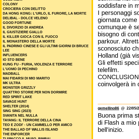
soddisfare in m
COLONY
CROCIERA CON DELITTO
I personaggi so
DA HONG KONG: L'URLO, IL FURORE, LA MORTE
DELIBAL - DOLCE VELENO
giornata come n
GOOD FORTUNE
comunque è sem
IL DIVORZIO DI ANDREA
IL GIUSTIZIERE GIALLO
bisogno di con
IL KILLER GIOCA CON IL FUOCO
parkour. Altret
IL MONASTERO DELLA MORTE
IL PADRINO CINESE E GLI ULTIMI GIORNI DI BRUCE
sconosciuto ch
LEE
Holland (già vi
INFLUENCERS
IO STO BENE
Gli effetti spe
KUNG FU - FURIA, VIOLENZA E TERRORE
telefilm.
L'UOMO DI PECHINO
MADBALL
CONCLUSIONE: un
MAI FIDARSI DI MIO MARITO
coinvolgerà in 
MK ULTRA
MONSTER GRIZZLY
QUATTRO STORIE PER NON DORMIRE
RED SPIRIT LAKE
SAVAGE HUNT
SHELTER (2014)
gemellino86
@ 22/05/2
SING SING (2023)
Buona prima st
SVANITA NEL NULLA
TAYANG: IL TERRORE DELLA CINA
di Flash a mio 
TEO E ZODI' - UN CAMMELLO PER AMICO
bell'inizio.
THE BALLAD OF WALLIS ISLAND
THE ENFORCER
TI SPACCO IL MUSO, BIMBA!