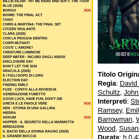
BILLIE EILISH - HIT ME HARD AND SOFT: THE TOUR
BLUE (2026)
BORGO
NEW
BOWIE: THE FINAL ACT
CHAO
CHRIS & MARTINA: THE FINAL SET
CITIZEN VIGILANTE
CLARA (2026)
CON LA PIOGGIA DENTRO
CORPI MUTANTI
COS'E' L'AMORE?
CREATURE LUMINOSE
DEEP WATER - INCUBO DAGLI ABISSI
DISCLOSURE DAY
DON'T LET THE SUN
DRACULA (2025)
Titolo Origin
E I FIGLI DOPO DI LORO
ELECTION DAY
Regia
:
David 
FINDING EMILY
FUZE - CONTO ALLA ROVESCIA
Schultz
,
John 
GENERAZIONE FUMETTO
GOOD LUCK, HAVE FUN, DON’T DIE
Interpreti
:
St
GRETA E LE FAVOLE VERE
NEW
HEN - STORIA DI UNA GALLINA
Ramsey
,
Emil
HIEDRA
HOKUM
Barrowman
,
W
NEW
HOPPER - IL SEGRETO DELLA MARMOTTA
Wood
,
Susan
IBRIDAZIONI
IL BACIO DELLA DONNA RAGNO (2026)
Durata
: h 0.4
IL GRANDE BOCCIA