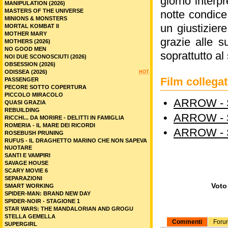
giorno interp
MANIPULATION (2026)
MASTERS OF THE UNIVERSE
notte condice
MINIONS & MONSTERS
un giustizier
MORTAL KOMBAT II
MOTHER MARY
grazie alle s
MOTHERS (2026)
NO GOOD MEN
soprattutto al
NOI DUE SCONOSCIUTI (2026)
OBSESSION (2026)
ODISSEA (2026)
HOT
Film colleg
PASSENGER
PECORE SOTTO COPERTURA
PICCOLO MIRACOLO
•
ARROW - 
QUASI GRAZIA
REBUILDING
•
ARROW - 
RICCHI... DA MORIRE - DELITTI IN FAMIGLIA
ROMERIA - IL MARE DEI RICORDI
•
ARROW - 
ROSEBUSH PRUNING
RUFUS - IL DRAGHETTO MARINO CHE NON SAPEVA
NUOTARE
SANTI E VAMPIRI
SAVAGE HOUSE
SCARY MOVIE 6
SEPARAZIONI
Voto 
SMART WORKING
SPIDER-MAN: BRAND NEW DAY
SPIDER-NOIR - STAGIONE 1
STAR WARS: THE MANDALORIAN AND GROGU
STELLA GEMELLA
Commenti
Foru
SUPERGIRL