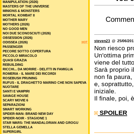
MANIPULATION (2026)
MASTERS OF THE UNIVERSE
MINIONS & MONSTERS
MORTAL KOMBAT II
Commen
MOTHER MARY
MOTHERS (2026)
NO GOOD MEN
NOI DUE SCONOSCIUTI (2026)
OBSESSION (2026)
steven23
@ 25/06/2013
ODISSEA (2026)
HOT
Non riesco pro
PASSENGER
PECORE SOTTO COPERTURA
Un'ottima pri
PICCOLO MIRACOLO
QUASI GRAZIA
viene del tutt
REBUILDING
Sarà proprio i
RICCHI... DA MORIRE - DELITTI IN FAMIGLIA
ROMERIA - IL MARE DEI RICORDI
non fa paura,
ROSEBUSH PRUNING
e, soprattutto
RUFUS - IL DRAGHETTO MARINO CHE NON SAPEVA
NUOTARE
iniziale.
SANTI E VAMPIRI
SAVAGE HOUSE
Il finale, poi,
SCARY MOVIE 6
SEPARAZIONI
SMART WORKING
SPOILER
SPIDER-MAN: BRAND NEW DAY
SPIDER-NOIR - STAGIONE 1
STAR WARS: THE MANDALORIAN AND GROGU
STELLA GEMELLA
SUPERGIRL