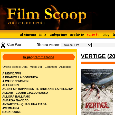
al cinema
in tv
anteprime
archivio
serie tv
blog
t
Ciao Paul!
Ricerca veloce:
VERTIGE
(
2
In programmazione
Ordine elenco:
Data
Media voti
Commenti
Alfabetico
A NEW DAWN
A PRANZO LA DOMENICA
A WAR ON WOMEN
AFFECTION
AGENT OF HAPPINESS - IL BHUTAN E LA FELICITA'
ALDAIR - CUORE GIALLOROSSO
ALLORA BALLIAMO
AMARGA NAVIDAD
ANTARTICA - QUASI UNA FIABA
AVEMMARIA
BACKROOMS