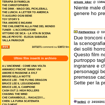
TERAPIA DI FAMIGLIA
private_joker
@ 13/04/
THE CHRISTOPHERS
Niente male da
THE DINK - MAGO DEL PICKLEBALL
genere ho pref
THE LUNCH: A LETTER TO AMERICA
TI AUGURO OGNI BENE
TOY STORY 5
TRA AMORE E INGANNI
TRE CHILOMETRI ALLA FINE DEL MONDO
TUNER - L’ACCORDATORE
Aletheprince
@ 11/0
VITTORIO DE SICA - LA VITA IN SCENA
Due tronconi d
WILLIE PEYOTE - ELEGIA SABAUDA
YALLA PARKOUR
la scenografi
1073271
commenti su
53872
film
dei soliti hor
Questo film n
Ultimi film inseriti in archivio
purtroppo tag
ingranare e c
A L'ANCIENNE - COME UNA VOLTA
AMIAMOCI FINCHE' SIAMO VIVI
personaggi ben
AMORE E PASSIONE A SYLT
premesse ca
BRIVIDI NELLA NOTTE
BRUCE LEE - THE FLYING DRAGON
Sette per la p
BRUCE LEE IL LEGGENDARIO
BRUCE LEE, IL CAMPIONE
CASH OUT 2: HIGH ROLLERS
CHASING THE WIND
CHE CARAMBOLE… RAGAZZI!!!...
CHEN: LA FURIA SCATENATA
bellin1
@ 24/10/2011
COLD MEAT