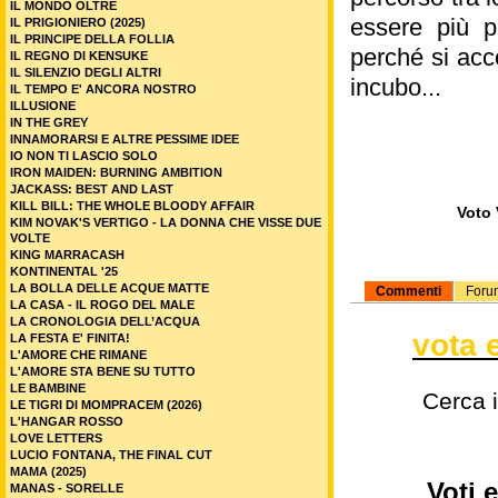
IL MONDO OLTRE
essere più p
IL PRIGIONIERO (2025)
IL PRINCIPE DELLA FOLLIA
perché si acc
IL REGNO DI KENSUKE
IL SILENZIO DEGLI ALTRI
incubo...
IL TEMPO E' ANCORA NOSTRO
ILLUSIONE
IN THE GREY
INNAMORARSI E ALTRE PESSIME IDEE
IO NON TI LASCIO SOLO
IRON MAIDEN: BURNING AMBITION
JACKASS: BEST AND LAST
KILL BILL: THE WHOLE BLOODY AFFAIR
Voto 
KIM NOVAK'S VERTIGO - LA DONNA CHE VISSE DUE
VOLTE
KING MARRACASH
KONTINENTAL '25
LA BOLLA DELLE ACQUE MATTE
Commenti
Foru
LA CASA - IL ROGO DEL MALE
LA CRONOLOGIA DELL’ACQUA
vota 
LA FESTA E' FINITA!
L'AMORE CHE RIMANE
L'AMORE STA BENE SU TUTTO
LE BAMBINE
Cerca 
LE TIGRI DI MOMPRACEM (2026)
L'HANGAR ROSSO
LOVE LETTERS
LUCIO FONTANA, THE FINAL CUT
MAMA (2025)
Voti 
MANAS - SORELLE