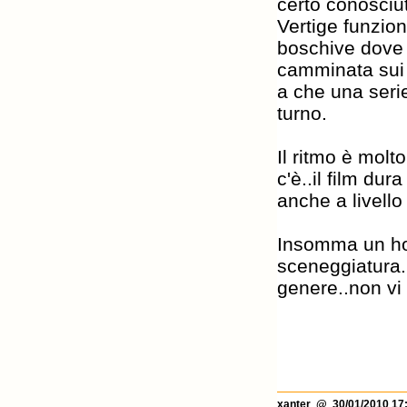
certo conosciut
Vertige funzio
boschive dove u
camminata sui 
a che una serie
turno.
Il ritmo è molt
c'è..il film du
anche a livello
Insomma un horr
sceneggiatura.
genere..non vi
xanter
@ 30/01/2010 17: