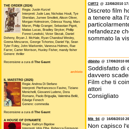
Cliff72
@ 22/08/2010 17:
THE ORDER (2024)
Discreto film h
Regia: Justin Kurzel
Interpreti: Jude Law, Nicholas Hoult, Tye
a tenere alta l'
Sheridan, Jurnee Smollett, Alison Oliver,
Morgan Holmstrom, Odessa Young, Marc
particolarmente
Maron, Philip Granger, Sebastian Pigott,
Matias Lucas, Bradley Stryker, Phillip
nefandezze che 
Forest Lewitski, Victor Slezak, Daniel
sommato la vis
Doheny, Bryan J. McHale, Ryan Chandoul Wesley,
Geena Meszaros, George Tchortov, Daniel Yip, Sean
Tyler Foley, John Warkentin, Vanessa Holmes, Rae
Farrer, Carter Morrison, Huxley Fisher, mandy fisher
Genere: thriller
dibinho
@ 17/08/2010 00
Recensione a cura di
The Gaunt
Soddisfatto di 
archivio
davvero scaden
IL MAESTRO (2025)
Film che ti coi
Regia: Andrea Di Stefano
attori
Interpreti: Pierfrancesco Favino, Tiziano
Menichelli, Giovanni Ludeno, Dora
Consigliato
Romano, Paolo Briguglia, Valentina Bellè,
Edwige Fenech
Genere: commedia
Recensione a cura di
The Gaunt
Mik_94
@ 16/08/2010 20
A HOUSE OF DYNAMITE
Regia: Kathryn Bigelow
Non capisco l'e
Interpreti: Idris Elba, Rebecca Ferguson,