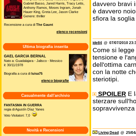
davvero bravi i
Gabriel Basso, Jared Harris, Tracy Letts,
Anthony Ramos, Moses Ingram, Jonah
è davvero noios
Hauer-King, Greta Lee, Jason Clarke
Genere: thriller
sfiora la soglia
Recensione a cura di
The Gaunt
elenco recensioni
ide84
@ 07/07/2010 23:
Ultima biografia inserita
Come si legge 
tensione e l'an
GAEL GARCIA BERNAL
Nato a: Guadalajara - Jalisco - Messico
dell'ottima car
il: 30/11/1978
con la notte ch
Biografia a cura di
luisa75
steriotipi.
elenco biografie
SPOILER
E l
Casualmente dall'archivio
sterzare sull'ho
FANTASMA IN GUERRA
sopravvivenza 
regia di Agustín Díaz Yanes
Voto Visitatori: 7,0
Novità e Recensioni
Living Dead
@ 25/04/