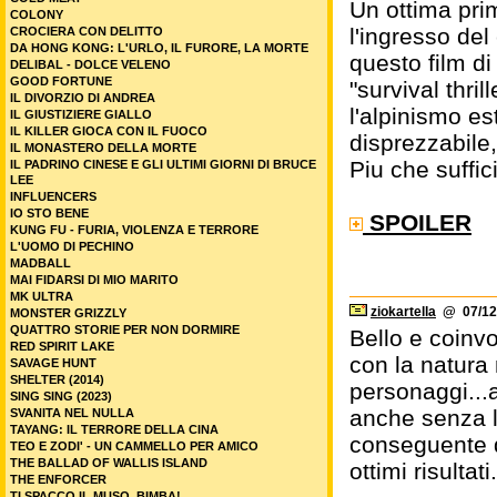
Un ottima pri
COLONY
l'ingresso del
CROCIERA CON DELITTO
DA HONG KONG: L'URLO, IL FURORE, LA MORTE
questo film d
DELIBAL - DOLCE VELENO
GOOD FORTUNE
"survival thri
IL DIVORZIO DI ANDREA
l'alpinismo es
IL GIUSTIZIERE GIALLO
IL KILLER GIOCA CON IL FUOCO
disprezzabile,
IL MONASTERO DELLA MORTE
Piu che suffic
IL PADRINO CINESE E GLI ULTIMI GIORNI DI BRUCE
LEE
INFLUENCERS
IO STO BENE
SPOILER
KUNG FU - FURIA, VIOLENZA E TERRORE
L'UOMO DI PECHINO
MADBALL
MAI FIDARSI DI MIO MARITO
MK ULTRA
ziokartella
@ 07/12/
MONSTER GRIZZLY
QUATTRO STORIE PER NON DORMIRE
Bello e coinv
RED SPIRIT LAKE
con la natura
SAVAGE HUNT
SHELTER (2014)
personaggi...
SING SING (2023)
anche senza l
SVANITA NEL NULLA
TAYANG: IL TERRORE DELLA CINA
conseguente d
TEO E ZODI' - UN CAMMELLO PER AMICO
THE BALLAD OF WALLIS ISLAND
ottimi risultat
THE ENFORCER
TI SPACCO IL MUSO, BIMBA!