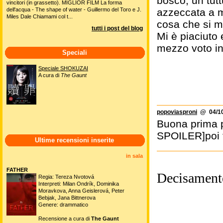
bosco, un tut
vincitori (in grassetto). MIGLIOR FILM La forma
dell'acqua - The shape of water - Guillermo del Toro e J.
azzeccata a mi
Miles Dale Chiamami col t...
cosa che si m
tutti i post del blog
Mi è piaciuto 
mezzo voto in
Speciali
Speciale SHOKUZAI
A cura di
The Gaunt
popoviasproni
@ 04/10
Buona prima p
SPOILER]poi t
Ultime recensioni inserite
in sala
FATHER
Decisamente
Regia: Tereza Nvotová
Interpreti: Milan Ondrík, Dominika
Moravkova, Anna Geislerová, Peter
Bebjak, Jana Bittnerova
Genere: drammatico
Recensione a cura di
The Gaunt