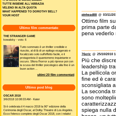
TUTTE INSIEME ALL'ABBAZIA
VELENO IN ALTA QUOTA
WHAT HAPPENED TO DOROTHY BELL?
pinhead88
@ 03/11/201
YOUR HOST
Ottimo film su
prima parte da
Ultimo film commentato
pena vederlo s
THE STRANGER GAME
kowalsky - voto: 6
Tutto sommato è un thriller credibile e
riuscito, al di là di un epilogo esagerato e
76eric
@ 25/10/2010 1
focalizzato solo sull'effetto facile, e il
protagonista è quantomeno inquietante e
Più che discre
oscuro. Sfiora l'horror a più riprese poi con
la scusa del thriller psicologico alla fine è un
leadership tr
buon action ...
La pellicola o
ultimi 20 film commentati
fine ed è cara
sconsigliata a c
Ultimo post blog
La seconda tra
OSCAR 2018
sono molteplic
3/6/2018 10:08:03 AM - Kater
caratterizzazzi
Si è celebrata il 4 marzo 2018 la 90° edizione della
spiega nulla d
Cerimonia degli Oscar, al Dolby Theatre di Los Angeles.
Ecco l'elenco completo degli Oscar 2018, con i relativi