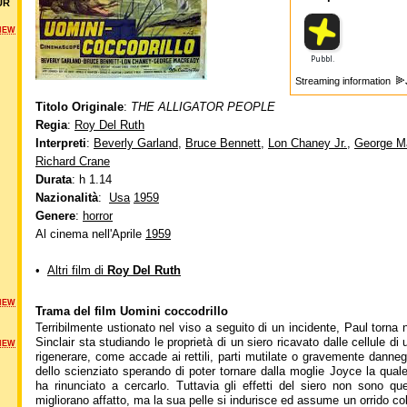
UR
NEW
Streaming information
Titolo Originale
:
THE ALLIGATOR PEOPLE
Regia
:
Roy Del Ruth
Interpreti
:
Beverly Garland
,
Bruce Bennett
,
Lon Chaney Jr.
,
George M
Richard Crane
Durata
: h 1.14
Nazionalità
:
Usa
1959
Genere
:
horror
Al cinema nell'Aprile
1959
•
Altri film di
Roy Del Ruth
NEW
Trama del film Uomini coccodrillo
Terribilmente ustionato nel viso a seguito di un incidente, Paul torna 
Sinclair sta studiando le proprietà di un siero ricavato dalle cellule di
NEW
rigenerare, come accade ai rettili, parti mutilate o gravemente danneg
dello scienziato sperando di poter tornare dalla moglie Joyce la qu
ha rinunciato a cercarlo. Tuttavia gli effetti del siero non sono que
migliorano affatto, ma la sua pelle si indurisce ed assume un orrido col