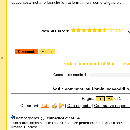
spaventosa metamorfosi che lo trasforma in un "uomo alligatore".
Voto Visitatori:
6,6
Commenti
Forum
DUE
vota e commenta il film
inv
Cerca il commento di:
Voti e commenti su Uomini coccodrillo, 
Pagina
di
1
Commenti:
Tutti
|
|
Con risposte
|
Con nuove risposte d
Compagneros
@ 31/05/2024 21:34:34
Film horror fantascientifico che si inserisce perfettamente in quel filone di
umano. Discreto.