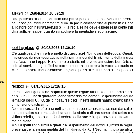
alex94
@ 26/04/2024 20:39:29
Una pellicola discreta,con tutta una prima parte da noir con venature orroro
paludosa,poi sfortunatamente si va un po' in calando fino al punto in cui a
alligatore con risultati,beh,risibili ( la regia se ne deve essere resa conto inf
Una sufficienza per quanto stiracchiata la merita,ha il suo fascino.
looking-glass
@ 20/08/2023 13:30:30
C'è qualcosa che mi attira molto di questi sci-fi / b movies dell'epoca. Que
misteriose da noir (soprattutto nella prima metà del film), il tema della muta
mi affascinano troppo. Ho sempre preferito mille volte atmosfere ben fatte con 
solo al servizio degli effetti sepeciali moderni. Insomma la vecchia scuola 
Merita di essere meno sconosciuto, sono pezzi di cultura pop di un'epoca c
VA
ferzbox
@ 01/10/2015 17:16:15
Le mutazioni genetiche, sopratutto quelle legate alla fusione tra uomo e ani
anni 50/60.....basti guardare icone famosissime come "L'esperimento del dot
tematica degli U.F.O, dei dinosauri e degli insetti giganti hanno creato una 
dimensione vastissima.
"Uomini coccodrillo" è una pellicola non troppo conosciuta se non dai culto
della tematica sulle mutazioni umane; la storia è di una semplicità unica e 
vittima reietta, timorosa di farsi vedere dalla società, speranzosa di trovare
maledizione.
Molti aspetti sono simili a quelli dell'esperimento del dottor K, infatti la r
presenta della stessa qualità del film diretto da Kurt Neumann; tuttavia alcun