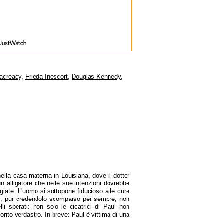
acready
,
Frieda Inescort
,
Douglas Kennedy
,
nella casa materna in Louisiana, dove il dottor
 un alligatore che nelle sue intenzioni dovrebbe
giate. L'uomo si sottopone fiducioso alle cure
ale, pur credendolo scomparso per sempre, non
lli sperati: non solo le cicatrici di Paul non
orito verdastro. In breve: Paul è vittima di una