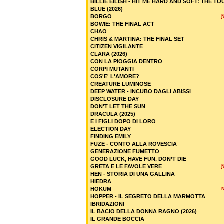
BILLIE EILISH - HIT ME HARD AND SOFT: THE TO
BLUE (2026)
BORGO
BOWIE: THE FINAL ACT
CHAO
CHRIS & MARTINA: THE FINAL SET
CITIZEN VIGILANTE
CLARA (2026)
CON LA PIOGGIA DENTRO
CORPI MUTANTI
COS'E' L'AMORE?
CREATURE LUMINOSE
DEEP WATER - INCUBO DAGLI ABISSI
DISCLOSURE DAY
DON'T LET THE SUN
DRACULA (2025)
E I FIGLI DOPO DI LORO
ELECTION DAY
FINDING EMILY
FUZE - CONTO ALLA ROVESCIA
GENERAZIONE FUMETTO
GOOD LUCK, HAVE FUN, DON’T DIE
GRETA E LE FAVOLE VERE
HEN - STORIA DI UNA GALLINA
HIEDRA
HOKUM
HOPPER - IL SEGRETO DELLA MARMOTTA
IBRIDAZIONI
IL BACIO DELLA DONNA RAGNO (2026)
IL GRANDE BOCCIA