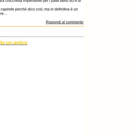
 chicchetta imperdibile per i patiti dello sci-fi di
ilm capirete perchè dico così, ma in definitiva è un
e....
Rispondi al commento
ita un amico