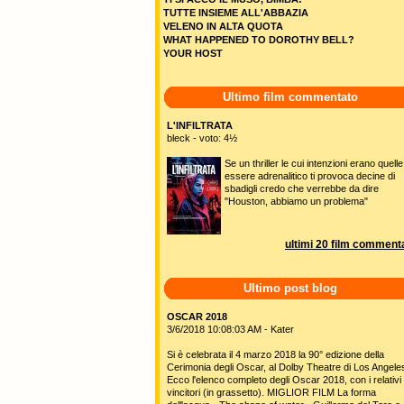
TUTTE INSIEME ALL'ABBAZIA
VELENO IN ALTA QUOTA
WHAT HAPPENED TO DOROTHY BELL?
YOUR HOST
Ultimo film commentato
L'INFILTRATA
bleck - voto: 4½
Se un thriller le cui intenzioni erano quelle
essere adrenalitico ti provoca decine di
sbadigli credo che verrebbe da dire
"Houston, abbiamo un problema"
ultimi 20 film commenta
Ultimo post blog
OSCAR 2018
3/6/2018 10:08:03 AM - Kater
Si è celebrata il 4 marzo 2018 la 90° edizione della
Cerimonia degli Oscar, al Dolby Theatre di Los Angele
Ecco l'elenco completo degli Oscar 2018, con i relativi
vincitori (in grassetto). MIGLIOR FILM La forma