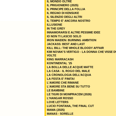
IL MONDO OLTRE
IL PRIGIONIERO (2025)
IL PRINCIPE DELLA FOLLIA
IL REGNO DI KENSUKE
IL SILENZIO DEGLI ALTRI
IL TEMPO E' ANCORA NOSTRO
ILLUSIONE
IN THE GREY
INNAMORARSI E ALTRE PESSIME IDEE
IO NON TI LASCIO SOLO
IRON MAIDEN: BURNING AMBITION
JACKASS: BEST AND LAST
KILL BILL: THE WHOLE BLOODY AFFAIR
KIM NOVAK'S VERTIGO - LA DONNA CHE VISSE 
VOLTE
KING MARRACASH
KONTINENTAL '25
LA BOLLA DELLE ACQUE MATTE
LA CASA - IL ROGO DEL MALE
LA CRONOLOGIA DELL’ACQUA
LA FESTA E' FINITA!
L'AMORE CHE RIMANE
L'AMORE STA BENE SU TUTTO
LE BAMBINE
LE TIGRI DI MOMPRACEM (2026)
L'HANGAR ROSSO
LOVE LETTERS
LUCIO FONTANA, THE FINAL CUT
MAMA (2025)
MANAS - SORELLE