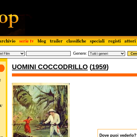
archivio
serie tv
blog
trailer
classifiche
speciali
registi
attori
Genere:
UOMINI COCCODRILLO
(
1959
)
o
A'
Dove puoi vederlo?