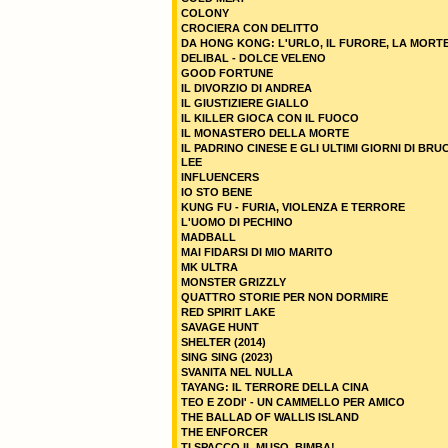
COLONY
CROCIERA CON DELITTO
DA HONG KONG: L'URLO, IL FURORE, LA MORT
DELIBAL - DOLCE VELENO
GOOD FORTUNE
IL DIVORZIO DI ANDREA
IL GIUSTIZIERE GIALLO
IL KILLER GIOCA CON IL FUOCO
IL MONASTERO DELLA MORTE
IL PADRINO CINESE E GLI ULTIMI GIORNI DI BRU
LEE
INFLUENCERS
IO STO BENE
KUNG FU - FURIA, VIOLENZA E TERRORE
L'UOMO DI PECHINO
MADBALL
MAI FIDARSI DI MIO MARITO
MK ULTRA
MONSTER GRIZZLY
QUATTRO STORIE PER NON DORMIRE
RED SPIRIT LAKE
SAVAGE HUNT
SHELTER (2014)
SING SING (2023)
SVANITA NEL NULLA
TAYANG: IL TERRORE DELLA CINA
TEO E ZODI' - UN CAMMELLO PER AMICO
THE BALLAD OF WALLIS ISLAND
THE ENFORCER
TI SPACCO IL MUSO, BIMBA!