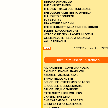
TERAPIA DI FAMIGLIA
THE CHRISTOPHERS
THE DINK - MAGO DEL PICKLEBALL
THE LUNCH: A LETTER TO AMERICA
TI AUGURO OGNI BENE
TOY STORY 5
TRA AMORE E INGANNI
TRE CHILOMETRI ALLA FINE DEL MONDO
TUNER - L’ACCORDATORE
VITTORIO DE SICA - LA VITA IN SCENA
WILLIE PEYOTE - ELEGIA SABAUDA
YALLA PARKOUR
1073216
commenti su
53872
Ultimi film inseriti in archivio
A L'ANCIENNE - COME UNA VOLTA
AMIAMOCI FINCHE' SIAMO VIVI
AMORE E PASSIONE A SYLT
BRIVIDI NELLA NOTTE
BRUCE LEE - THE FLYING DRAGON
BRUCE LEE IL LEGGENDARIO
BRUCE LEE, IL CAMPIONE
CASH OUT 2: HIGH ROLLERS
CHASING THE WIND
CHE CARAMBOLE… RAGAZZI!!!...
CHEN: LA FURIA SCATENATA
COLD MEAT