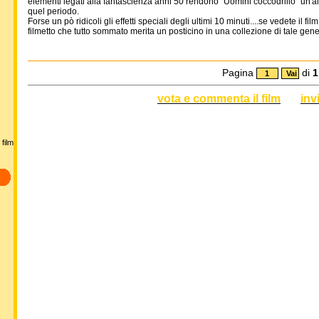
elementi legati alla fantascienza anni 50 rendono "Uomini coccodrillo" un'altra
quel periodo.
Forse un pò ridicoli gli effetti speciali degli ultimi 10 minuti....se vedete il f
filmetto che tutto sommato merita un posticino in una collezione di tale gener
Pagina
di
1
vota e commenta il film
inv
film