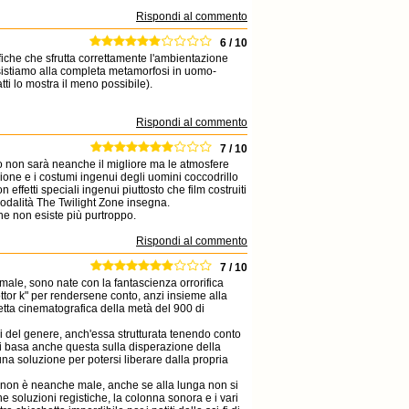
Rispondi al commento
6 / 10
fiche che sfrutta correttamente l'ambientazione
ssistiamo alla completa metamorfosi in uomo-
atti lo mostra il meno possibile).
Rispondi al commento
7 / 10
sto non sarà neanche il migliore ma le atmosfere
zione e i costumi ingenui degli uomini coccodrillo
effetti speciali ingenui piuttosto che film costruiti
modalità The Twilight Zone insegna.
he non esiste più purtroppo.
Rispondi al commento
7 / 10
male, sono nate con la fantascienza orrorifica
tor k" per rendersene conto, anzi insieme alla
fetta cinematografica della metà del 900 di
ri del genere, anch'essa strutturata tenendo conto
si basa anche questa sulla disperazione della
 una soluzione per potersi liberare dalla propria
egia non è neanche male, anche se alla lunga non si
e soluzioni registiche, la colonna sonora e i vari