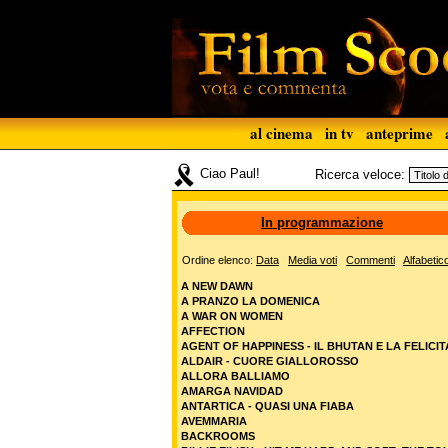
al cinema
in tv
anteprime
Ciao Paul!
Ricerca veloce:
In programmazione
Ordine elenco:
Data
Media voti
Commenti
Alfabetic
A NEW DAWN
A PRANZO LA DOMENICA
A WAR ON WOMEN
AFFECTION
AGENT OF HAPPINESS - IL BHUTAN E LA FELICIT
ALDAIR - CUORE GIALLOROSSO
ALLORA BALLIAMO
AMARGA NAVIDAD
ANTARTICA - QUASI UNA FIABA
AVEMMARIA
BACKROOMS