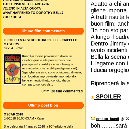
Adatto a chi a
TUTTE INSIEME ALL'ABBAZIA
VELENO IN ALTA QUOTA
gliene importa 
WHAT HAPPENED TO DOROTHY BELL?
A tratti risul
YOUR HOST
buon film, anc
"Io non sto par
Ultimo film commentato
A lungo il padr
IL COLPO MAESTRO DI BRUCE LEE - CRIPPLED
Dentro Jimmy 
MASTERS
alex94 - voto: 5
avuto incidenti
Bella la scena d
Kung Fu movie poveristico,divenuto
celebre grazie alla presenza di due
Il legame con i
protagonisti invalidi ( capaci, bisogna
ammetterlo di incredibili prodigi marziali).
fiducia orgoglio
Sgangheratissimo sotto ogni punto di vista,
con location improvvisate, montato alla
bene e meglio,il tutto condito da un
Riprenderà la 
comparto sonoro de...
ultimi 20 film commentati
SPOILER
Ultimo post blog
OSCAR 2018
3/6/2018 10:08:03 AM - Kater
orsetto_bundi
@ 22/
boh.........sar
Si è celebrata il 4 marzo 2018 la 90° edizione della