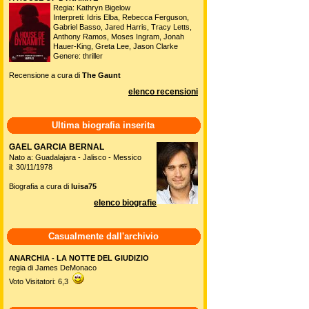
Regia: Kathryn Bigelow
Interpreti: Idris Elba, Rebecca Ferguson,
Gabriel Basso, Jared Harris, Tracy Letts,
Anthony Ramos, Moses Ingram, Jonah
Hauer-King, Greta Lee, Jason Clarke
Genere: thriller
Recensione a cura di
The Gaunt
elenco recensioni
Ultima biografia inserita
GAEL GARCIA BERNAL
Nato a: Guadalajara - Jalisco - Messico
il: 30/11/1978
Biografia a cura di
luisa75
elenco biografie
Casualmente dall'archivio
ANARCHIA - LA NOTTE DEL GIUDIZIO
regia di James DeMonaco
Voto Visitatori: 6,3