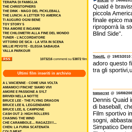
atticus
@ 14/06/201
TERAPIA DI FAMIGLIA
Quaid è braviss
THE CHRISTOPHERS
THE DINK - MAGO DEL PICKLEBALL
piccola America
THE LUNCH: A LETTER TO AMERICA
finale epico ma
TI AUGURO OGNI BENE
TOY STORY 5
riproporrà la 
TRA AMORE E INGANNI
Blind Side".
TRE CHILOMETRI ALLA FINE DEL MONDO
TUNER - L’ACCORDATORE
VITTORIO DE SICA - LA VITA IN SCENA
WILLIE PEYOTE - ELEGIA SABAUDA
YALLA PARKOUR
TopoXL
@ 19/03/2010 
1073216
commenti su
53872
film
adoro questo f
tra gli sportivi,
Ultimi film inseriti in archivio
A L'ANCIENNE - COME UNA VOLTA
AMIAMOCI FINCHE' SIAMO VIVI
AMORE E PASSIONE A SYLT
topsecret
@ 16/08/200
BRIVIDI NELLA NOTTE
Dennis Quaid i
BRUCE LEE - THE FLYING DRAGON
BRUCE LEE IL LEGGENDARIO
di baseball, ch
BRUCE LEE, IL CAMPIONE
Film sportivo i
CASH OUT 2: HIGH ROLLERS
CHASING THE WIND
sogni, abbasta
CHE CARAMBOLE… RAGAZZI!!!...
Simpatico Den
CHEN: LA FURIA SCATENATA
COLD MEAT