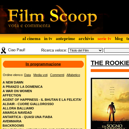
al cinema
in tv
anteprime
archivio
serie tv
blog
t
Ciao Paul!
Ricerca veloce:
THE ROOKIE
In programmazione
Ordine elenco:
Data
Media voti
Commenti
Alfabetico
A NEW DAWN
A PRANZO LA DOMENICA
A WAR ON WOMEN
AFFECTION
AGENT OF HAPPINESS - IL BHUTAN E LA FELICITA'
ALDAIR - CUORE GIALLOROSSO
ALLORA BALLIAMO
AMARGA NAVIDAD
ANTARTICA - QUASI UNA FIABA
AVEMMARIA
BACKROOMS