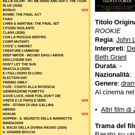
BILLIE EILISH - HIT ME HARD AND SOFT: THE TOUR
BLUE (2026)
BORGO
NEW
BOWIE: THE FINAL ACT
CHAO
Titolo Origin
CHRIS & MARTINA: THE FINAL SET
CITIZEN VIGILANTE
ROOKIE
CLARA (2026)
CON LA PIOGGIA DENTRO
Regia
:
John 
CORPI MUTANTI
COS'E' L'AMORE?
Interpreti
:
De
CREATURE LUMINOSE
DEEP WATER - INCUBO DAGLI ABISSI
Beth Grant
DISCLOSURE DAY
Durata
: -
DON'T LET THE SUN
DRACULA (2025)
Nazionalità
:
E I FIGLI DOPO DI LORO
ELECTION DAY
Genere
:
dram
FINDING EMILY
FUZE - CONTO ALLA ROVESCIA
Al cinema nel
GENERAZIONE FUMETTO
GOOD LUCK, HAVE FUN, DON’T DIE
GRETA E LE FAVOLE VERE
NEW
HEN - STORIA DI UNA GALLINA
•
Altri film di
HIEDRA
HOKUM
NEW
HOPPER - IL SEGRETO DELLA MARMOTTA
IBRIDAZIONI
Trama del fil
IL BACIO DELLA DONNA RAGNO (2026)
IL GRANDE BOCCIA
Basato su una