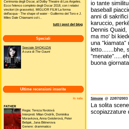
Cerimonia degli Oscar, al Dolby Theatre di Los Angeles.
io tante similit
Ecco l'elenco completo degli Oscar 2018, con i relativi
baseball piacci
vincitori (in grassetto). MIGLIOR FILM La forma
dell'acqua - The shape of water - Guillermo del Toro e J.
anni di sakrifi
Miles Dale Chiamami col t...
karuccio, perkè.
tutti i post del blog
Dennis Quaid, p
ma mo' bi kiede
Speciali
una "kiamata" 
Speciale SHOKUZAI
letto.......bhe,
A cura di
The Gaunt
"menate".....eh
buona giornata a
Ultime recensioni inserite
in sala
Simone
@ 22/07/2003 
La solita scene
FATHER
Regia: Tereza Nvotová
scopiazzature d
Interpreti: Milan Ondrík, Dominika
Moravkova, Anna Geislerová, Peter
Bebjak, Jana Bittnerova
Genere: drammatico