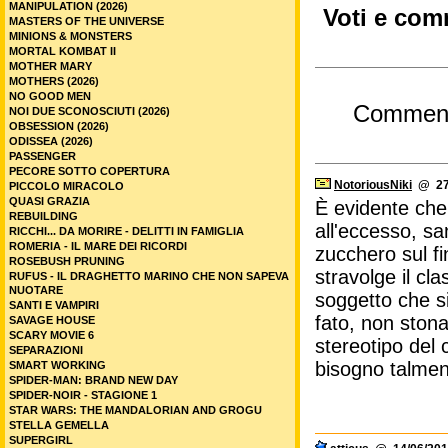
MANIPULATION (2026)
Voti e com
MASTERS OF THE UNIVERSE
MINIONS & MONSTERS
MORTAL KOMBAT II
MOTHER MARY
MOTHERS (2026)
NO GOOD MEN
Commen
NOI DUE SCONOSCIUTI (2026)
OBSESSION (2026)
ODISSEA (2026)
PASSENGER
PECORE SOTTO COPERTURA
NotoriousNiki
@ 27/
PICCOLO MIRACOLO
QUASI GRAZIA
È evidente che 
REBUILDING
all'eccesso, sa
RICCHI... DA MORIRE - DELITTI IN FAMIGLIA
ROMERIA - IL MARE DEI RICORDI
zucchero sul fi
ROSEBUSH PRUNING
stravolge il cl
RUFUS - IL DRAGHETTO MARINO CHE NON SAPEVA
NUOTARE
soggetto che si
SANTI E VAMPIRI
fato, non stona 
SAVAGE HOUSE
SCARY MOVIE 6
stereotipo del
SEPARAZIONI
bisogno talment
SMART WORKING
SPIDER-MAN: BRAND NEW DAY
SPIDER-NOIR - STAGIONE 1
STAR WARS: THE MANDALORIAN AND GROGU
STELLA GEMELLA
SUPERGIRL