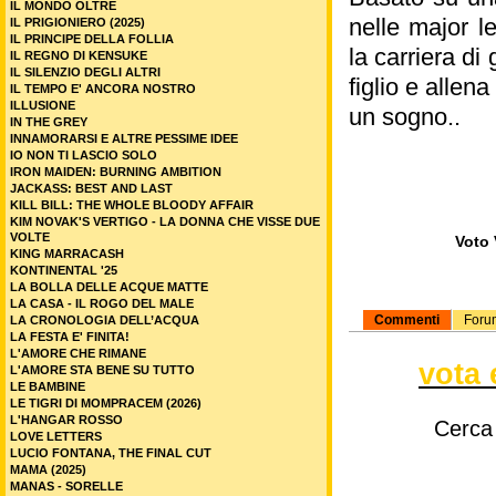
IL MONDO OLTRE
nelle major l
IL PRIGIONIERO (2025)
IL PRINCIPE DELLA FOLLIA
la carriera di
IL REGNO DI KENSUKE
IL SILENZIO DEGLI ALTRI
figlio e allen
IL TEMPO E' ANCORA NOSTRO
ILLUSIONE
un sogno..
IN THE GREY
INNAMORARSI E ALTRE PESSIME IDEE
IO NON TI LASCIO SOLO
IRON MAIDEN: BURNING AMBITION
JACKASS: BEST AND LAST
KILL BILL: THE WHOLE BLOODY AFFAIR
KIM NOVAK'S VERTIGO - LA DONNA CHE VISSE DUE
VOLTE
Voto 
KING MARRACASH
KONTINENTAL '25
LA BOLLA DELLE ACQUE MATTE
LA CASA - IL ROGO DEL MALE
Commenti
Foru
LA CRONOLOGIA DELL’ACQUA
LA FESTA E' FINITA!
L'AMORE CHE RIMANE
vota 
L'AMORE STA BENE SU TUTTO
LE BAMBINE
LE TIGRI DI MOMPRACEM (2026)
L'HANGAR ROSSO
Cerca
LOVE LETTERS
LUCIO FONTANA, THE FINAL CUT
MAMA (2025)
MANAS - SORELLE