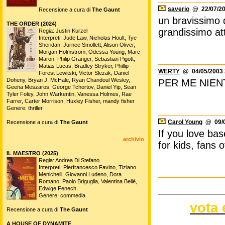
saverio
@ 22/07/20
Recensione a cura di
The Gaunt
un bravissimo 
THE ORDER (2024)
grandissimo at
Regia: Justin Kurzel
Interpreti: Jude Law, Nicholas Hoult, Tye
Sheridan, Jurnee Smollett, Alison Oliver,
Morgan Holmstrom, Odessa Young, Marc
Maron, Philip Granger, Sebastian Pigott,
Matias Lucas, Bradley Stryker, Phillip
WERTY
@ 04/05/2003 
Forest Lewitski, Victor Slezak, Daniel
Doheny, Bryan J. McHale, Ryan Chandoul Wesley,
PER ME NIENT
Geena Meszaros, George Tchortov, Daniel Yip, Sean
Tyler Foley, John Warkentin, Vanessa Holmes, Rae
Farrer, Carter Morrison, Huxley Fisher, mandy fisher
Genere: thriller
Carol Young
@ 09/0
Recensione a cura di
The Gaunt
If you love base
archivio
for kids, fans o
IL MAESTRO (2025)
Regia: Andrea Di Stefano
Interpreti: Pierfrancesco Favino, Tiziano
Menichelli, Giovanni Ludeno, Dora
Romano, Paolo Briguglia, Valentina Bellè,
Edwige Fenech
Genere: commedia
vota 
Recensione a cura di
The Gaunt
A HOUSE OF DYNAMITE