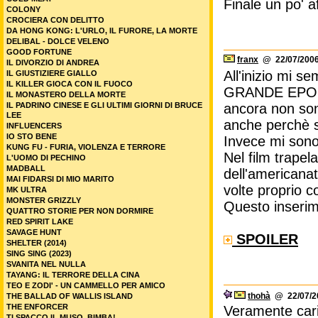
Finale un po' af
COLONY
CROCIERA CON DELITTO
DA HONG KONG: L'URLO, IL FURORE, LA MORTE
DELIBAL - DOLCE VELENO
GOOD FORTUNE
franx
@ 22/07/2006
IL DIVORZIO DI ANDREA
All'inizio mi s
IL GIUSTIZIERE GIALLO
IL KILLER GIOCA CON IL FUOCO
GRANDE EPOP
IL MONASTERO DELLA MORTE
IL PADRINO CINESE E GLI ULTIMI GIORNI DI BRUCE
ancora non son
LEE
anche perchè 
INFLUENCERS
IO STO BENE
Invece mi sono
KUNG FU - FURIA, VIOLENZA E TERRORE
Nel film trapel
L'UOMO DI PECHINO
MADBALL
dell'americanat
MAI FIDARSI DI MIO MARITO
volte proprio 
MK ULTRA
MONSTER GRIZZLY
Questo inserim
QUATTRO STORIE PER NON DORMIRE
RED SPIRIT LAKE
SAVAGE HUNT
SPOILER
SHELTER (2014)
SING SING (2023)
SVANITA NEL NULLA
TAYANG: IL TERRORE DELLA CINA
TEO E ZODI' - UN CAMMELLO PER AMICO
thohà
@ 22/07/20
THE BALLAD OF WALLIS ISLAND
THE ENFORCER
Veramente car
TI SPACCO IL MUSO, BIMBA!