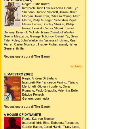
Regia: Justin Kurzel
Interpreti: Jude Law, Nicholas Hoult, Tye
Sheridan, Jurnee Smollett, Alison Oliver,
Morgan Holmstrom, Odessa Young, Marc
Maron, Philip Granger, Sebastian Pigott,
Matias Lucas, Bradley Stryker, Phillip
Forest Lewitski, Victor Slezak, Daniel
Doheny, Bryan J. McHale, Ryan Chandoul Wesley,
Geena Meszaros, George Tchortov, Daniel Yip, Sean
Tyler Foley, John Warkentin, Vanessa Holmes, Rae
Farrer, Carter Morrison, Huxley Fisher, mandy fisher
Genere: thriller
Recensione a cura di
The Gaunt
archivio
IL MAESTRO (2025)
Regia: Andrea Di Stefano
Interpreti: Pierfrancesco Favino, Tiziano
Menichelli, Giovanni Ludeno, Dora
Romano, Paolo Briguglia, Valentina Bellè,
Edwige Fenech
Genere: commedia
Recensione a cura di
The Gaunt
A HOUSE OF DYNAMITE
Regia: Kathryn Bigelow
Interpreti: Idris Elba, Rebecca Ferguson,
Gabriel Basso, Jared Harris, Tracy Letts,