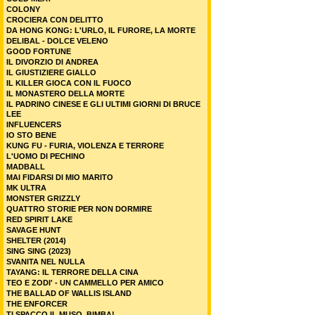
COLONY
CROCIERA CON DELITTO
DA HONG KONG: L'URLO, IL FURORE, LA MORTE
DELIBAL - DOLCE VELENO
GOOD FORTUNE
IL DIVORZIO DI ANDREA
IL GIUSTIZIERE GIALLO
IL KILLER GIOCA CON IL FUOCO
IL MONASTERO DELLA MORTE
IL PADRINO CINESE E GLI ULTIMI GIORNI DI BRUCE
LEE
INFLUENCERS
IO STO BENE
KUNG FU - FURIA, VIOLENZA E TERRORE
L'UOMO DI PECHINO
MADBALL
MAI FIDARSI DI MIO MARITO
MK ULTRA
MONSTER GRIZZLY
QUATTRO STORIE PER NON DORMIRE
RED SPIRIT LAKE
SAVAGE HUNT
SHELTER (2014)
SING SING (2023)
SVANITA NEL NULLA
TAYANG: IL TERRORE DELLA CINA
TEO E ZODI' - UN CAMMELLO PER AMICO
THE BALLAD OF WALLIS ISLAND
THE ENFORCER
TI SPACCO IL MUSO, BIMBA!