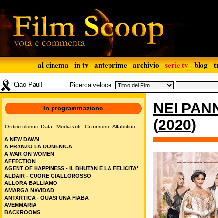
al cinema
in tv
anteprime
archivio
serie tv
blog
t
Ciao Paul!
Ricerca veloce:
NEI PANN
In programmazione
(
2020
)
Ordine elenco:
Data
Media voti
Commenti
Alfabetico
A NEW DAWN
A PRANZO LA DOMENICA
A WAR ON WOMEN
AFFECTION
AGENT OF HAPPINESS - IL BHUTAN E LA FELICITA'
ALDAIR - CUORE GIALLOROSSO
ALLORA BALLIAMO
AMARGA NAVIDAD
ANTARTICA - QUASI UNA FIABA
AVEMMARIA
BACKROOMS