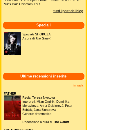
Miles Dale Chiamami col t...
tutti i post del blog
Speciali
Speciale SHOKUZAI
A cura di
The Gaunt
Ultime recensioni inserite
in sala
FATHER
Regia: Tereza Nvotová
Interpreti: Milan Ondrík, Dominika
Moravkova, Anna Geislerová, Peter
Bebjak, Jana Bittnerova
Genere: drammatico
Recensione a cura di
The Gaunt
THE ORDER (2024)