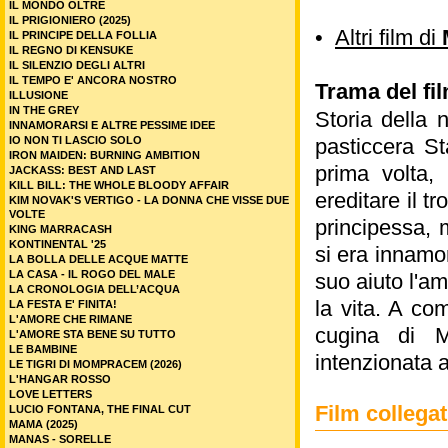
IL MONDO OLTRE
IL PRIGIONIERO (2025)
•
Altri film di
IL PRINCIPE DELLA FOLLIA
IL REGNO DI KENSUKE
IL SILENZIO DEGLI ALTRI
IL TEMPO E' ANCORA NOSTRO
Trama del fil
ILLUSIONE
IN THE GREY
Storia della 
INNAMORARSI E ALTRE PESSIME IDEE
IO NON TI LASCIO SOLO
pasticcera St
IRON MAIDEN: BURNING AMBITION
prima volta,
JACKASS: BEST AND LAST
KILL BILL: THE WHOLE BLOODY AFFAIR
ereditare il t
KIM NOVAK'S VERTIGO - LA DONNA CHE VISSE DUE
VOLTE
principessa, 
KING MARRACASH
KONTINENTAL '25
si era innamor
LA BOLLA DELLE ACQUE MATTE
LA CASA - IL ROGO DEL MALE
suo aiuto l'a
LA CRONOLOGIA DELL’ACQUA
la vita. A com
LA FESTA E' FINITA!
L'AMORE CHE RIMANE
cugina di M
L'AMORE STA BENE SU TUTTO
LE BAMBINE
intenzionata a
LE TIGRI DI MOMPRACEM (2026)
L'HANGAR ROSSO
LOVE LETTERS
Film colleg
LUCIO FONTANA, THE FINAL CUT
MAMA (2025)
MANAS - SORELLE