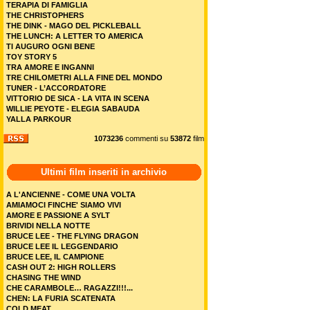
TERAPIA DI FAMIGLIA
THE CHRISTOPHERS
THE DINK - MAGO DEL PICKLEBALL
THE LUNCH: A LETTER TO AMERICA
TI AUGURO OGNI BENE
TOY STORY 5
TRA AMORE E INGANNI
TRE CHILOMETRI ALLA FINE DEL MONDO
TUNER - L’ACCORDATORE
VITTORIO DE SICA - LA VITA IN SCENA
WILLIE PEYOTE - ELEGIA SABAUDA
YALLA PARKOUR
1073236
commenti su
53872
film
Ultimi film inseriti in archivio
A L'ANCIENNE - COME UNA VOLTA
AMIAMOCI FINCHE' SIAMO VIVI
AMORE E PASSIONE A SYLT
BRIVIDI NELLA NOTTE
BRUCE LEE - THE FLYING DRAGON
BRUCE LEE IL LEGGENDARIO
BRUCE LEE, IL CAMPIONE
CASH OUT 2: HIGH ROLLERS
CHASING THE WIND
CHE CARAMBOLE… RAGAZZI!!!...
CHEN: LA FURIA SCATENATA
COLD MEAT