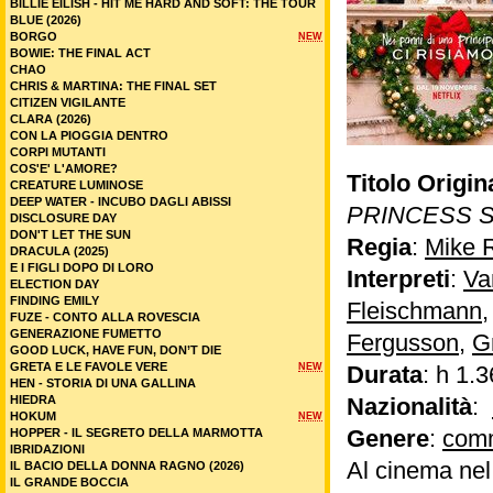
BILLIE EILISH - HIT ME HARD AND SOFT: THE TOUR
BLUE (2026)
BORGO
NEW
BOWIE: THE FINAL ACT
CHAO
CHRIS & MARTINA: THE FINAL SET
CITIZEN VIGILANTE
CLARA (2026)
CON LA PIOGGIA DENTRO
CORPI MUTANTI
COS'E' L'AMORE?
Titolo Origin
CREATURE LUMINOSE
DEEP WATER - INCUBO DAGLI ABISSI
PRINCESS S
DISCLOSURE DAY
DON'T LET THE SUN
Regia
:
Mike 
DRACULA (2025)
E I FIGLI DOPO DI LORO
Interpreti
:
Va
ELECTION DAY
FINDING EMILY
Fleischmann
FUZE - CONTO ALLA ROVESCIA
GENERAZIONE FUMETTO
Fergusson
,
G
GOOD LUCK, HAVE FUN, DON’T DIE
GRETA E LE FAVOLE VERE
NEW
Durata
: h 1.3
HEN - STORIA DI UNA GALLINA
HIEDRA
Nazionalità
:
HOKUM
NEW
Genere
:
com
HOPPER - IL SEGRETO DELLA MARMOTTA
IBRIDAZIONI
Al cinema ne
IL BACIO DELLA DONNA RAGNO (2026)
IL GRANDE BOCCIA