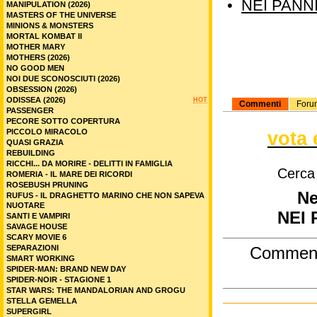
•
NEI PANN
MANIPULATION (2026)
MASTERS OF THE UNIVERSE
MINIONS & MONSTERS
MORTAL KOMBAT II
MOTHER MARY
MOTHERS (2026)
NO GOOD MEN
NOI DUE SCONOSCIUTI (2026)
OBSESSION (2026)
ODISSEA (2026)
HOT
Commenti
Foru
PASSENGER
PECORE SOTTO COPERTURA
vota 
PICCOLO MIRACOLO
QUASI GRAZIA
REBUILDING
RICCHI... DA MORIRE - DELITTI IN FAMIGLIA
Cerca
ROMERIA - IL MARE DEI RICORDI
ROSEBUSH PRUNING
Ne
RUFUS - IL DRAGHETTO MARINO CHE NON SAPEVA
NUOTARE
NEI 
SANTI E VAMPIRI
SAVAGE HOUSE
SCARY MOVIE 6
SEPARAZIONI
Commen
SMART WORKING
SPIDER-MAN: BRAND NEW DAY
SPIDER-NOIR - STAGIONE 1
STAR WARS: THE MANDALORIAN AND GROGU
STELLA GEMELLA
SUPERGIRL