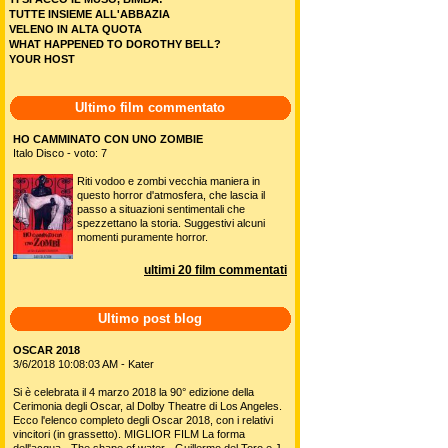
TUTTE INSIEME ALL'ABBAZIA
VELENO IN ALTA QUOTA
WHAT HAPPENED TO DOROTHY BELL?
YOUR HOST
Ultimo film commentato
HO CAMMINATO CON UNO ZOMBIE
Italo Disco - voto: 7
Riti vodoo e zombi vecchia maniera in
questo horror d'atmosfera, che lascia il
passo a situazioni sentimentali che
spezzettano la storia. Suggestivi alcuni
momenti puramente horror.
ultimi 20 film commentati
Ultimo post blog
OSCAR 2018
3/6/2018 10:08:03 AM - Kater
Si è celebrata il 4 marzo 2018 la 90° edizione della
Cerimonia degli Oscar, al Dolby Theatre di Los Angeles.
Ecco l'elenco completo degli Oscar 2018, con i relativi
vincitori (in grassetto). MIGLIOR FILM La forma
dell'acqua - The shape of water - Guillermo del Toro e J.