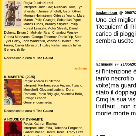
Regia: Justin Kurzel
Interpreti: Jude Law, Nicholas Hoult, Tye
Sheridan, Jurnee Smollett, Alison Oliver,
beckmesser
@ 09/07/2
Morgan Holmstrom, Odessa Young, Marc
Uno dei migliori
Maron, Philip Granger, Sebastian Pigott,
Matias Lucas, Bradley Stryker, Phillip
'Requiem' di Ri
Forest Lewitski, Victor Slezak, Daniel
carico di piogg
Doheny, Bryan J. McHale, Ryan Chandoul Wesley,
Geena Meszaros, George Tchortov, Daniel Yip, Sean
sembra uscito d
Tyler Foley, John Warkentin, Vanessa Holmes, Rae
Farrer, Carter Morrison, Huxley Fisher, mandy fisher
Genere: thriller
Recensione a cura di
The Gaunt
h.chinaski
@ 21/05/201
archivio
si l'intenzione
IL MAESTRO (2025)
tanfo necrofil
Regia: Andrea Di Stefano
volte(ma guarda
Interpreti: Pierfrancesco Favino, Tiziano
Menichelli, Giovanni Ludeno, Dora
stato il doppiag
Romano, Paolo Briguglia, Valentina Bellè,
Cmq la sua visi
Edwige Fenech
Genere: commedia
truffaut...non
Recensione a cura di
The Gaunt
morte morte m
A HOUSE OF DYNAMITE
Regia: Kathryn Bigelow
Interpreti: Idris Elba, Rebecca Ferguson,
Gabriel Basso, Jared Harris, Tracy Letts,