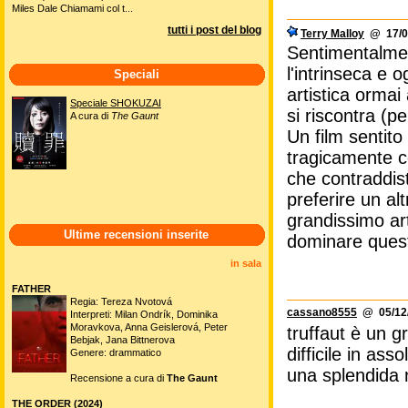
Miles Dale Chiamami col t...
tutti i post del blog
Terry Malloy
@ 17/07
Sentimentalmen
l'intrinseca e 
Speciali
artistica ormai
Speciale SHOKUZAI
si riscontra (p
A cura di
The Gaunt
Un film sentito
tragicamente co
che contraddist
preferire un a
grandissimo ar
Ultime recensioni inserite
dominare questa
in sala
FATHER
Regia: Tereza Nvotová
cassano8555
@ 05/12/
Interpreti: Milan Ondrík, Dominika
Moravkova, Anna Geislerová, Peter
truffaut è un g
Bebjak, Jana Bittnerova
difficile in ass
Genere: drammatico
una splendida n
Recensione a cura di
The Gaunt
THE ORDER (2024)