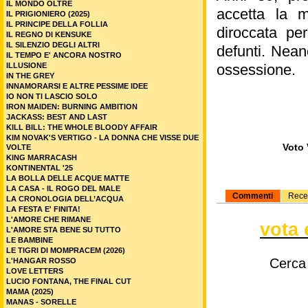
IL MONDO OLTRE
accetta la m
IL PRIGIONIERO (2025)
IL PRINCIPE DELLA FOLLIA
diroccata pe
IL REGNO DI KENSUKE
IL SILENZIO DEGLI ALTRI
defunti. Nean
IL TEMPO E' ANCORA NOSTRO
ILLUSIONE
ossessione.
IN THE GREY
INNAMORARSI E ALTRE PESSIME IDEE
IO NON TI LASCIO SOLO
IRON MAIDEN: BURNING AMBITION
JACKASS: BEST AND LAST
KILL BILL: THE WHOLE BLOODY AFFAIR
KIM NOVAK'S VERTIGO - LA DONNA CHE VISSE DUE
Voto 
VOLTE
KING MARRACASH
KONTINENTAL '25
LA BOLLA DELLE ACQUE MATTE
LA CASA - IL ROGO DEL MALE
Commenti
Rece
LA CRONOLOGIA DELL’ACQUA
LA FESTA E' FINITA!
L'AMORE CHE RIMANE
vota 
L'AMORE STA BENE SU TUTTO
LE BAMBINE
LE TIGRI DI MOMPRACEM (2026)
Cerca
L'HANGAR ROSSO
LOVE LETTERS
LUCIO FONTANA, THE FINAL CUT
MAMA (2025)
MANAS - SORELLE