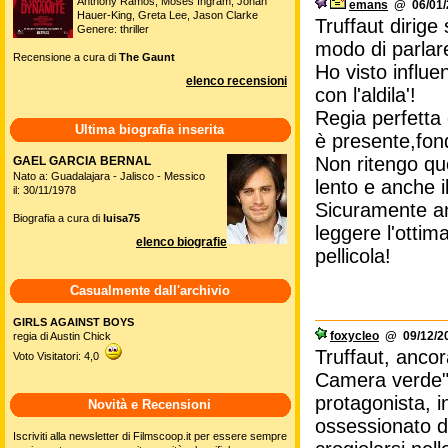
Anthony Ramos, Moses Ingram, Jonah
emans
@ 06/01/2
Hauer-King, Greta Lee, Jason Clarke
Truffaut dirige
Genere: thriller
modo di parlare
Recensione a cura di
The Gaunt
Ho visto influ
elenco recensioni
con l'aldila'!
Regia perfetta
Ultima biografia inserita
è presente,fon
Non ritengo qu
GAEL GARCIA BERNAL
Nato a: Guadalajara - Jalisco - Messico
lento e anche i
il: 30/11/1978
Sicuramente and
Biografia a cura di
luisa75
leggere l'ottim
elenco biografie
pellicola!
Casualmente dall'archivio
GIRLS AGAINST BOYS
foxycleo
@ 09/12/20
regia di Austin Chick
Truffaut, ancor
Voto Visitatori: 4,0
Camera verde", 
protagonista, i
Novità e Recensioni
ossessionato da
Iscriviti alla newsletter di Filmscoop.it per essere sempre