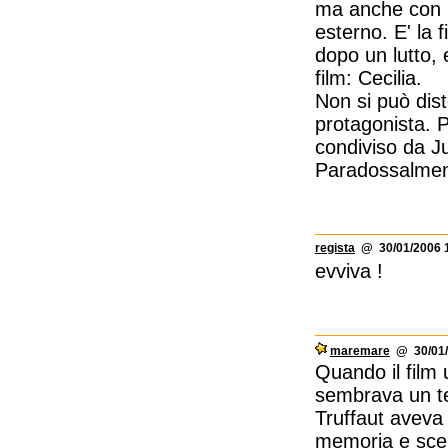
ma anche con u
esterno. E' la 
dopo un lutto, 
film: Cecilia.
Non si può dist
protagonista. P
condiviso da Ju
Paradossalmente
regista
@ 30/01/2006 1
evviva !
maremare
@ 30/01/
Quando il film 
sembrava un t
Truffaut aveva 
memoria e scels