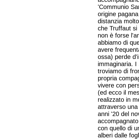
'Communio Sanc
origine pagana 
distanzia molto
che Truffaut s
non è forse l'a
abbiamo di que
avere frequenta
ossa) perde d'
immaginaria. I s
troviamo di fr
propria compagn
vivere con per
(ed ecco il mes
realizzato in m
attraverso una 
anni '20 del no
accompagnato d
con quello di u
alberi dalle fo