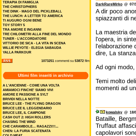
TERAPIA DI FAMIGLIA
DarkRareMirko
@ 07/1
THE CHRISTOPHERS
A dir poco anoma
THE DINK - MAGO DEL PICKLEBALL
THE LUNCH: A LETTER TO AMERICA
spiazzanti di 
TI AUGURO OGNI BENE
TOY STORY 5
TRA AMORE E INGANNI
La maestria del
TRE CHILOMETRI ALLA FINE DEL MONDO
l'opera, in sin
TUNER - L’ACCORDATORE
VITTORIO DE SICA - LA VITA IN SCENA
l'elaborazione 
WILLIE PEYOTE - ELEGIA SABAUDA
dire, La stanza 
YALLA PARKOUR
1073251
commenti su
53872
film
Ad ogni modo, c
Ultimi film inseriti in archivio
Temi molto del
A L'ANCIENNE - COME UNA VOLTA
momenti ad un p
AMIAMOCI FINCHE' SIAMO VIVI
AMORE E PASSIONE A SYLT
BRIVIDI NELLA NOTTE
BRUCE LEE - THE FLYING DRAGON
BRUCE LEE IL LEGGENDARIO
kowalsky
@ 18/0
BRUCE LEE, IL CAMPIONE
CASH OUT 2: HIGH ROLLERS
Bataille, Bergm
CHASING THE WIND
Truffaut affasc
CHE CARAMBOLE… RAGAZZI!!!...
CHEN: LA FURIA SCATENATA
capolavori sono
COLD MEAT