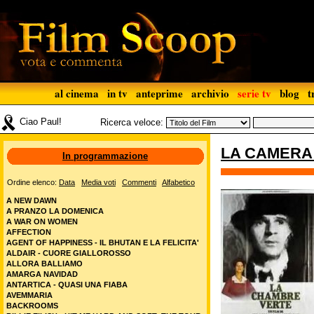
al cinema
in tv
anteprime
archivio
serie tv
blog
t
Ciao Paul!
Ricerca veloce:
LA CAMERA
In programmazione
Ordine elenco:
Data
Media voti
Commenti
Alfabetico
A NEW DAWN
A PRANZO LA DOMENICA
A WAR ON WOMEN
AFFECTION
AGENT OF HAPPINESS - IL BHUTAN E LA FELICITA'
ALDAIR - CUORE GIALLOROSSO
ALLORA BALLIAMO
AMARGA NAVIDAD
ANTARTICA - QUASI UNA FIABA
AVEMMARIA
BACKROOMS