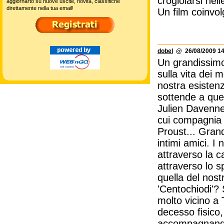
crogiolarsi nell
aggiornarto su nuove uscite, novità, classifiche
direttamente nella tua email!
Un film coinvol
dobel
@ 26/08/2009 14
Un grandissimo
sulla vita dei 
nostra esistenz
sottende a ques
Julien Davenne 
cui compagnia i
Proust... Gran
intimi amici. I
attraverso la 
attraverso lo s
quella del nost
'Centochiodi'?
molto vicino a 
decesso fisico
accompagnandolo