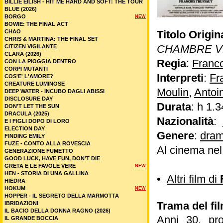
BILLIE EILISH - HIT ME HARD AND SOFT: THE TOUR
BLUE (2026)
BORGO
NEW
BOWIE: THE FINAL ACT
CHAO
Titolo Origin
CHRIS & MARTINA: THE FINAL SET
CHAMBRE V
CITIZEN VIGILANTE
CLARA (2026)
Regia
:
Franco
CON LA PIOGGIA DENTRO
CORPI MUTANTI
Interpreti
:
Fr
COS'E' L'AMORE?
CREATURE LUMINOSE
Moulin
,
Antoi
DEEP WATER - INCUBO DAGLI ABISSI
DISCLOSURE DAY
Durata
: h 1.3
DON'T LET THE SUN
DRACULA (2025)
Nazionalità
:
E I FIGLI DOPO DI LORO
ELECTION DAY
Genere
:
dram
FINDING EMILY
FUZE - CONTO ALLA ROVESCIA
Al cinema ne
GENERAZIONE FUMETTO
GOOD LUCK, HAVE FUN, DON’T DIE
GRETA E LE FAVOLE VERE
NEW
HEN - STORIA DI UNA GALLINA
•
Altri film di
HIEDRA
HOKUM
NEW
HOPPER - IL SEGRETO DELLA MARMOTTA
Trama del fi
IBRIDAZIONI
IL BACIO DELLA DONNA RAGNO (2026)
Anni 30, pro
IL GRANDE BOCCIA