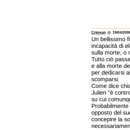
Crimson
@ 19/04/2006
Un bellissimo f
incapacità di el
sulla morte, o 
Tutto ciò passa
e alla morte de
per dedicarsi 
scomparsi.
Come dice chia
Julien "è contr
su cui comunque
Probabilmente l
opposto del suo
concepire la s
necessariament