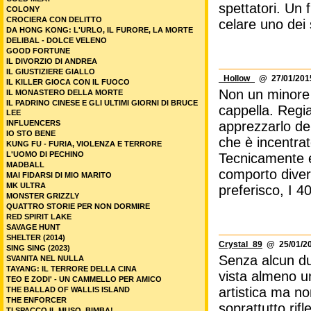
spettatori. Un 
COLONY
CROCIERA CON DELITTO
celare uno dei s
DA HONG KONG: L'URLO, IL FURORE, LA MORTE
DELIBAL - DOLCE VELENO
GOOD FORTUNE
IL DIVORZIO DI ANDREA
IL GIUSTIZIERE GIALLO
_Hollow_
@ 27/01/2015
IL KILLER GIOCA CON IL FUOCO
Non un minore d
IL MONASTERO DELLA MORTE
IL PADRINO CINESE E GLI ULTIMI GIORNI DI BRUCE
cappella. Regia
LEE
INFLUENCERS
apprezzarlo de
IO STO BENE
che è incentrat
KUNG FU - FURIA, VIOLENZA E TERRORE
L'UOMO DI PECHINO
Tecnicamente e
MADBALL
comporto divers
MAI FIDARSI DI MIO MARITO
MK ULTRA
preferisco, I 4
MONSTER GRIZZLY
QUATTRO STORIE PER NON DORMIRE
RED SPIRIT LAKE
SAVAGE HUNT
SHELTER (2014)
Crystal_89
@ 25/01/20
SING SING (2023)
Senza alcun dub
SVANITA NEL NULLA
TAYANG: IL TERRORE DELLA CINA
vista almeno un
TEO E ZODI' - UN CAMMELLO PER AMICO
artistica ma no
THE BALLAD OF WALLIS ISLAND
THE ENFORCER
soprattutto rifl
TI SPACCO IL MUSO, BIMBA!