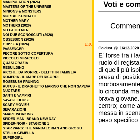
MANIPULATION (2026)
Voti e com
MASTERS OF THE UNIVERSE
MINIONS & MONSTERS
MORTAL KOMBAT II
MOTHER MARY
Commen
MOTHERS (2026)
NO GOOD MEN
NOI DUE SCONOSCIUTI (2026)
OBSESSION (2026)
ODISSEA (2026)
HOT
Goldust
@ 16/12/2020 
PASSENGER
PECORE SOTTO COPERTURA
E' forse tra i 
PICCOLO MIRACOLO
ruolo di regist
QUASI GRAZIA
REBUILDING
di quelli più is
RICCHI... DA MORIRE - DELITTI IN FAMIGLIA
presa di posizi
ROMERIA - IL MARE DEI RICORDI
ROSEBUSH PRUNING
morbosamente le
RUFUS - IL DRAGHETTO MARINO CHE NON SAPEVA
lo circonda ma 
NUOTARE
SANTI E VAMPIRI
brava giovane. 
SAVAGE HOUSE
centro; come at
SCARY MOVIE 6
SEPARAZIONI
messa in scena
SMART WORKING
peso specifico 
SPIDER-MAN: BRAND NEW DAY
SPIDER-NOIR - STAGIONE 1
STAR WARS: THE MANDALORIAN AND GROGU
STELLA GEMELLA
SUPERGIRL