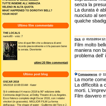
TUTTE INSIEME ALL'ABBAZIA
senza la presu
VELENO IN ALTA QUOTA
La durata è ab
WHAT HAPPENED TO DOROTHY BELL?
YOUR HOST
nuociuto al sen
qualche sbadigl
Ultimo film commentato
THE LOCALS
narko80 - voto: 7
Dick
@ 01/11/2014 12:
Uno di quei film che a distanza di anni
Film molto bell
ricordo piacevolmente e ti fa passare bene
maniera non ban
la serata. Divertente
problema dell' i
ultimi 20 film commentati
Ultimo post blog
Compagneros
@ 11/
La morte come 
OSCAR 2018
La difficoltà a 
3/6/2018 10:08:03 AM - Kater
morti. L'imprev
Si è celebrata il 4 marzo 2018 la 90° edizione della
Film davvero m
Cerimonia degli Oscar, al Dolby Theatre di Los Angeles.
Ecco l'elenco completo degli Oscar 2018, con i relativi
vincitori (in grassetto). MIGLIOR FILM La forma
dell'acqua - The shape of water - Guillermo del Toro e J.