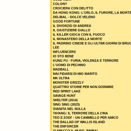
COLONY
CROCIERA CON DELITTO
DA HONG KONG: L'URLO, IL FURORE, LA MORT
DELIBAL - DOLCE VELENO
GOOD FORTUNE
IL DIVORZIO DI ANDREA
IL GIUSTIZIERE GIALLO
IL KILLER GIOCA CON IL FUOCO
IL MONASTERO DELLA MORTE
IL PADRINO CINESE E GLI ULTIMI GIORNI DI BRU
LEE
INFLUENCERS
IO STO BENE
KUNG FU - FURIA, VIOLENZA E TERRORE
L'UOMO DI PECHINO
MADBALL
MAI FIDARSI DI MIO MARITO
MK ULTRA
MONSTER GRIZZLY
QUATTRO STORIE PER NON DORMIRE
RED SPIRIT LAKE
SAVAGE HUNT
SHELTER (2014)
SING SING (2023)
SVANITA NEL NULLA
TAYANG: IL TERRORE DELLA CINA
TEO E ZODI' - UN CAMMELLO PER AMICO
THE BALLAD OF WALLIS ISLAND
THE ENFORCER
TI SPACCO IL MUSO, BIMBA!