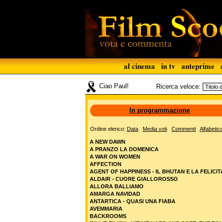
al cinema
in tv
anteprime
Ciao Paul!
Ricerca veloce:
In programmazione
Ordine elenco:
Data
Media voti
Commenti
Alfabetic
A NEW DAWN
A PRANZO LA DOMENICA
A WAR ON WOMEN
AFFECTION
AGENT OF HAPPINESS - IL BHUTAN E LA FELICIT
ALDAIR - CUORE GIALLOROSSO
ALLORA BALLIAMO
AMARGA NAVIDAD
ANTARTICA - QUASI UNA FIABA
AVEMMARIA
BACKROOMS