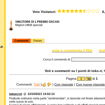
Voto Visitatori:
6,5
VINCITORE DI 1 PREMIO OSCAR:
Migliori effetti speciali
Commenti
Forum
DUE
vota e commenta il film
inv
Cerca il commento di:
Voti e commenti su I ponti di toko-ri, 
Pagina
di
1
Commenti:
Tutti
|
|
Con risposte
|
Con nuove risposte d
topsecret
@ 22/10/2021 14:02:14
Piuttosto ordinario nella parte "sentimentale", si riprende nel finale altamen
nelle scene di volo.