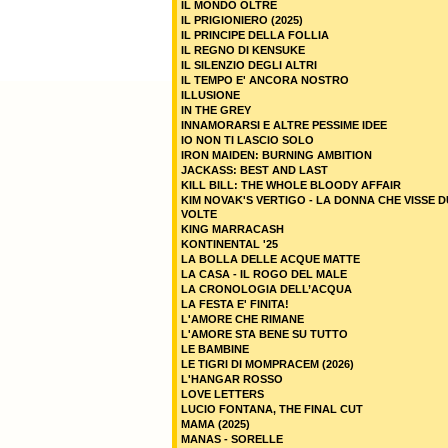
IL MONDO OLTRE
IL PRIGIONIERO (2025)
IL PRINCIPE DELLA FOLLIA
IL REGNO DI KENSUKE
IL SILENZIO DEGLI ALTRI
IL TEMPO E' ANCORA NOSTRO
ILLUSIONE
IN THE GREY
INNAMORARSI E ALTRE PESSIME IDEE
IO NON TI LASCIO SOLO
IRON MAIDEN: BURNING AMBITION
JACKASS: BEST AND LAST
KILL BILL: THE WHOLE BLOODY AFFAIR
KIM NOVAK'S VERTIGO - LA DONNA CHE VISSE 
VOLTE
KING MARRACASH
KONTINENTAL '25
LA BOLLA DELLE ACQUE MATTE
LA CASA - IL ROGO DEL MALE
LA CRONOLOGIA DELL’ACQUA
LA FESTA E' FINITA!
L'AMORE CHE RIMANE
L'AMORE STA BENE SU TUTTO
LE BAMBINE
LE TIGRI DI MOMPRACEM (2026)
L'HANGAR ROSSO
LOVE LETTERS
LUCIO FONTANA, THE FINAL CUT
MAMA (2025)
MANAS - SORELLE