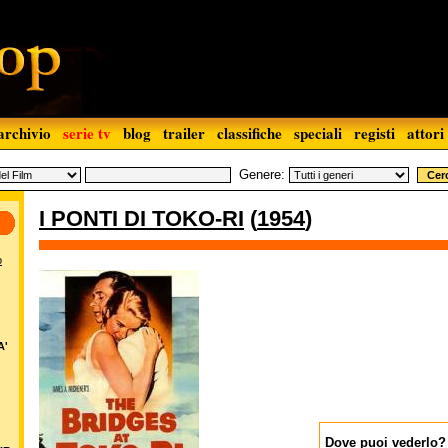
archivio
serie tv
blog
trailer
classifiche
speciali
registi
attori
Genere:
I PONTI DI TOKO-RI
(
1954
)
o
A'
Dove puoi vederlo?