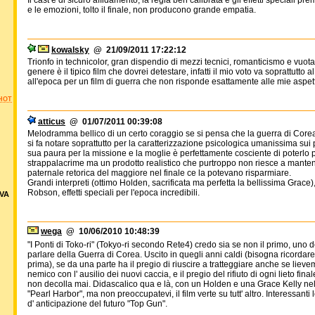
Il cast è di sicuro affidamento, la regia ben calibrata e gli effetti speciali pr
e le emozioni, tolto il finale, non producono grande empatia.
kowalsky
@ 21/09/2011 17:22:12
Trionfo in technicolor, gran dispendio di mezzi tecnici, romanticismo e vuota
genere è il tipico film che dovrei detestare, infatti il mio voto va soprattutto
all'epoca per un film di guerra che non risponde esattamente alle mie aspet
HOT
atticus
@ 01/07/2011 00:39:08
Melodramma bellico di un certo coraggio se si pensa che la guerra di Corea er
si fa notare soprattutto per la caratterizzazione psicologica umanissima su
sua paura per la missione e la moglie è perfettamente cosciente di poterlo 
strappalacrime ma un prodotto realistico che purtroppo non riesce a mantener
paternale retorica del maggiore nel finale ce la potevano risparmiare.
Grandi interpreti (ottimo Holden, sacrificata ma perfetta la bellissima Grac
Robson, effetti speciali per l'epoca incredibili.
VA
wega
@ 10/06/2010 10:48:39
"I Ponti di Toko-ri" (Tokyo-ri secondo Rete4) credo sia se non il primo, uno d
parlare della Guerra di Corea. Uscito in quegli anni caldi (bisogna ricorda
prima), se da una parte ha il pregio di riuscire a tratteggiare anche se lievem
nemico con l' ausilio dei nuovi caccia, e il pregio del rifiuto di ogni lieto final
non decolla mai. Didascalico qua e là, con un Holden e una Grace Kelly nel
"Pearl Harbor", ma non preoccupatevi, il film verte su tutt' altro. Interessant
d' anticipazione del futuro "Top Gun".