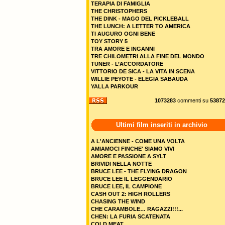
TERAPIA DI FAMIGLIA
THE CHRISTOPHERS
THE DINK - MAGO DEL PICKLEBALL
THE LUNCH: A LETTER TO AMERICA
TI AUGURO OGNI BENE
TOY STORY 5
TRA AMORE E INGANNI
TRE CHILOMETRI ALLA FINE DEL MONDO
TUNER - L’ACCORDATORE
VITTORIO DE SICA - LA VITA IN SCENA
WILLIE PEYOTE - ELEGIA SABAUDA
YALLA PARKOUR
1073283
commenti su
53872
Ultimi film inseriti in archivio
A L'ANCIENNE - COME UNA VOLTA
AMIAMOCI FINCHE' SIAMO VIVI
AMORE E PASSIONE A SYLT
BRIVIDI NELLA NOTTE
BRUCE LEE - THE FLYING DRAGON
BRUCE LEE IL LEGGENDARIO
BRUCE LEE, IL CAMPIONE
CASH OUT 2: HIGH ROLLERS
CHASING THE WIND
CHE CARAMBOLE… RAGAZZI!!!...
CHEN: LA FURIA SCATENATA
COLD MEAT