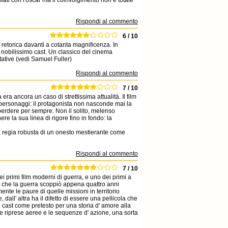
emiati con l'oscar ma il coinvolgimento non è totale
Rispondi al commento
6 / 10
 retorica davanti a cotanta magnificenza. In
 al nobilissimo cast. Un classico del cinema
tative (vedi Samuel Fuller)
Rispondi al commento
7 / 10
a ancora un caso di strettissima attualità. Il film
i personaggi: il protagonista non nasconde mai la
perdere per sempre. Non il solito, melenso
e la sua linea di rigore fino in fondo: la
e), regia robusta di un onesto mestierante come
Rispondi al commento
7 / 10
ei primi film moderni di guerra, e uno dei primi a
re che la guerra scoppiò appena quattro anni
ente le paure di quelle missioni in territorio
e, dall' altra ha il difetto di essere una pellicola che
 cast come pretesto per una storia d' amore alla
i le riprese aeree e le sequenze d' azione, una sorta