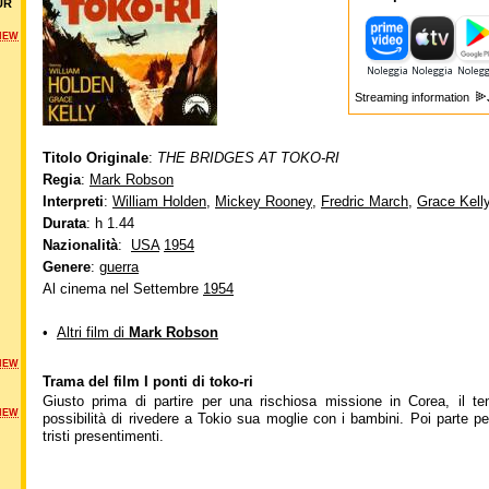
UR
NEW
Streaming information
Titolo Originale
:
THE BRIDGES AT TOKO-RI
Regia
:
Mark Robson
Interpreti
:
William Holden
,
Mickey Rooney
,
Fredric March
,
Grace Kell
Durata
: h 1.44
Nazionalità
:
USA
1954
Genere
:
guerra
Al cinema nel Settembre
1954
•
Altri film di
Mark Robson
NEW
Trama del film I ponti di toko-ri
Giusto prima di partire per una rischiosa missione in Corea, il te
NEW
possibilità di rivedere a Tokio sua moglie con i bambini. Poi parte p
tristi presentimenti.