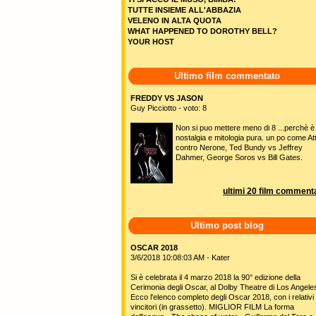
TUTTE INSIEME ALL'ABBAZIA
VELENO IN ALTA QUOTA
WHAT HAPPENED TO DOROTHY BELL?
YOUR HOST
Ultimo film commentato
FREDDY VS JASON
Guy Picciotto - voto: 8
Non si puo mettere meno di 8 ...perchè è
nostalgia e mitologia pura. un po come Att
contro Nerone, Ted Bundy vs Jeffrey
Dahmer, George Soros vs Bill Gates.
ultimi 20 film commenta
Ultimo post blog
OSCAR 2018
3/6/2018 10:08:03 AM - Kater
Si è celebrata il 4 marzo 2018 la 90° edizione della
Cerimonia degli Oscar, al Dolby Theatre di Los Angele
Ecco l'elenco completo degli Oscar 2018, con i relativi
vincitori (in grassetto). MIGLIOR FILM La forma