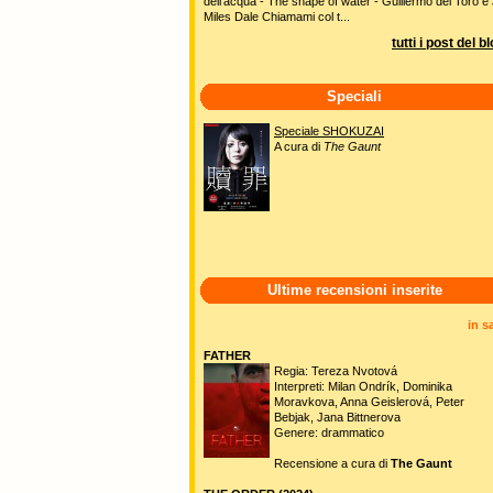
dell'acqua - The shape of water - Guillermo del Toro e 
Miles Dale Chiamami col t...
tutti i post del b
Speciali
Speciale SHOKUZAI
A cura di
The Gaunt
Ultime recensioni inserite
in s
FATHER
Regia: Tereza Nvotová
Interpreti: Milan Ondrík, Dominika
Moravkova, Anna Geislerová, Peter
Bebjak, Jana Bittnerova
Genere: drammatico
Recensione a cura di
The Gaunt