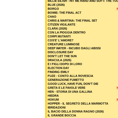
BILLIE EILISH - HIT ME HARD AND SOFT: THE TO
BLUE (2026)
BORGO
BOWIE: THE FINAL ACT
CHAO
CHRIS & MARTINA: THE FINAL SET
CITIZEN VIGILANTE
CLARA (2026)
CON LA PIOGGIA DENTRO
CORPI MUTANTI
COS'E' L'AMORE?
CREATURE LUMINOSE
DEEP WATER - INCUBO DAGLI ABISSI
DISCLOSURE DAY
DON'T LET THE SUN
DRACULA (2025)
E I FIGLI DOPO DI LORO
ELECTION DAY
FINDING EMILY
FUZE - CONTO ALLA ROVESCIA
GENERAZIONE FUMETTO
GOOD LUCK, HAVE FUN, DON’T DIE
GRETA E LE FAVOLE VERE
HEN - STORIA DI UNA GALLINA
HIEDRA
HOKUM
HOPPER - IL SEGRETO DELLA MARMOTTA
IBRIDAZIONI
IL BACIO DELLA DONNA RAGNO (2026)
IL GRANDE BOCCIA