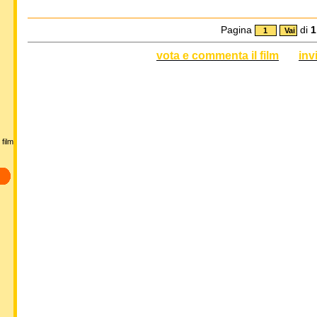
Pagina
di
1
vota e commenta il film
inv
film