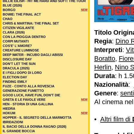
BILLIE EILISH - HIT ME HARD AND SOFT: THE TOUR
BLUE (2026)
BORGO
NEW
BOWIE: THE FINAL ACT
CHAO
CHRIS & MARTINA: THE FINAL SET
CITIZEN VIGILANTE
Titolo Origin
CLARA (2026)
CON LA PIOGGIA DENTRO
Regia
:
Dino R
CORPI MUTANTI
COS'E' L'AMORE?
Interpreti
:
Vi
CREATURE LUMINOSE
DEEP WATER - INCUBO DAGLI ABISSI
Boratto
,
Fiore
DISCLOSURE DAY
DON'T LET THE SUN
Herlin
,
Nino S
DRACULA (2025)
E I FIGLI DOPO DI LORO
Durata
: h 1.5
ELECTION DAY
FINDING EMILY
Nazionalità
:
FUZE - CONTO ALLA ROVESCIA
GENERAZIONE FUMETTO
Genere
:
sent
GOOD LUCK, HAVE FUN, DON’T DIE
GRETA E LE FAVOLE VERE
NEW
Al cinema ne
HEN - STORIA DI UNA GALLINA
HIEDRA
HOKUM
NEW
•
Altri film di
HOPPER - IL SEGRETO DELLA MARMOTTA
IBRIDAZIONI
IL BACIO DELLA DONNA RAGNO (2026)
IL GRANDE BOCCIA