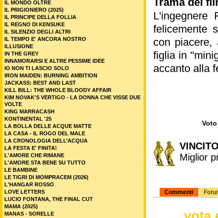
Trama del film
IL MONDO OLTRE
IL PRIGIONIERO (2025)
L'ingegnere 
IL PRINCIPE DELLA FOLLIA
IL REGNO DI KENSUKE
felicemente 
IL SILENZIO DEGLI ALTRI
IL TEMPO E' ANCORA NOSTRO
con piacere, 
ILLUSIONE
figlia in "min
IN THE GREY
INNAMORARSI E ALTRE PESSIME IDEE
accanto alla 
IO NON TI LASCIO SOLO
IRON MAIDEN: BURNING AMBITION
JACKASS: BEST AND LAST
KILL BILL: THE WHOLE BLOODY AFFAIR
KIM NOVAK'S VERTIGO - LA DONNA CHE VISSE DUE
VOLTE
KING MARRACASH
KONTINENTAL '25
Voto 
LA BOLLA DELLE ACQUE MATTE
LA CASA - IL ROGO DEL MALE
LA CRONOLOGIA DELL’ACQUA
VINCITO
LA FESTA E' FINITA!
Miglior p
L'AMORE CHE RIMANE
L'AMORE STA BENE SU TUTTO
LE BAMBINE
LE TIGRI DI MOMPRACEM (2026)
L'HANGAR ROSSO
LOVE LETTERS
Commenti
Foru
LUCIO FONTANA, THE FINAL CUT
MAMA (2025)
vota 
MANAS - SORELLE