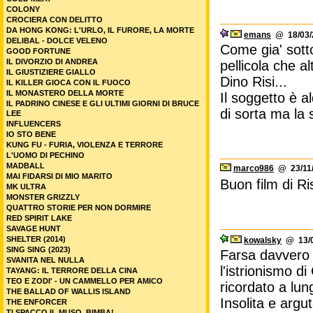
COLONY
CROCIERA CON DELITTO
DA HONG KONG: L'URLO, IL FURORE, LA MORTE
emans
@ 18/03/2
DELIBAL - DOLCE VELENO
Come gia' sott
GOOD FORTUNE
IL DIVORZIO DI ANDREA
pellicola che a
IL GIUSTIZIERE GIALLO
Dino Risi...
IL KILLER GIOCA CON IL FUOCO
IL MONASTERO DELLA MORTE
Il soggetto è a
IL PADRINO CINESE E GLI ULTIMI GIORNI DI BRUCE
di sorta ma la 
LEE
INFLUENCERS
IO STO BENE
KUNG FU - FURIA, VIOLENZA E TERRORE
L'UOMO DI PECHINO
MADBALL
marco986
@ 23/11/
MAI FIDARSI DI MIO MARITO
Buon film di R
MK ULTRA
MONSTER GRIZZLY
QUATTRO STORIE PER NON DORMIRE
RED SPIRIT LAKE
SAVAGE HUNT
SHELTER (2014)
kowalsky
@ 13/0
SING SING (2023)
Farsa davvero d
SVANITA NEL NULLA
l'istrionismo 
TAYANG: IL TERRORE DELLA CINA
TEO E ZODI' - UN CAMMELLO PER AMICO
ricordato a lun
THE BALLAD OF WALLIS ISLAND
Insolita e argu
THE ENFORCER
TI SPACCO IL MUSO, BIMBA!