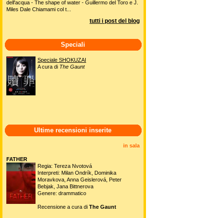
dell'acqua - The shape of water - Guillermo del Toro e J.
Miles Dale Chiamami col t...
tutti i post del blog
Speciali
Speciale SHOKUZAI
A cura di
The Gaunt
Ultime recensioni inserite
in sala
FATHER
Regia: Tereza Nvotová
Interpreti: Milan Ondrík, Dominika
Moravkova, Anna Geislerová, Peter
Bebjak, Jana Bittnerova
Genere: drammatico
Recensione a cura di
The Gaunt