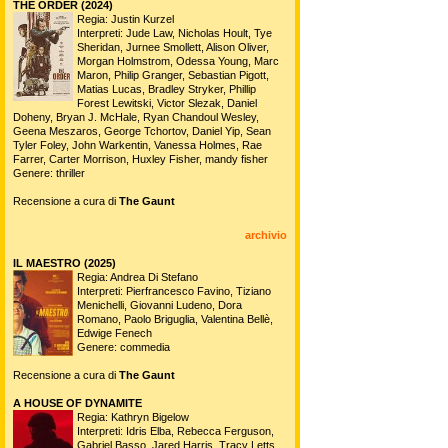
THE ORDER (2024)
Regia: Justin Kurzel
Interpreti: Jude Law, Nicholas Hoult, Tye
Sheridan, Jurnee Smollett, Alison Oliver,
Morgan Holmstrom, Odessa Young, Marc
Maron, Philip Granger, Sebastian Pigott,
Matias Lucas, Bradley Stryker, Phillip
Forest Lewitski, Victor Slezak, Daniel
Doheny, Bryan J. McHale, Ryan Chandoul Wesley,
Geena Meszaros, George Tchortov, Daniel Yip, Sean
Tyler Foley, John Warkentin, Vanessa Holmes, Rae
Farrer, Carter Morrison, Huxley Fisher, mandy fisher
Genere: thriller
Recensione a cura di
The Gaunt
archivio
IL MAESTRO (2025)
Regia: Andrea Di Stefano
Interpreti: Pierfrancesco Favino, Tiziano
Menichelli, Giovanni Ludeno, Dora
Romano, Paolo Briguglia, Valentina Bellè,
Edwige Fenech
Genere: commedia
Recensione a cura di
The Gaunt
A HOUSE OF DYNAMITE
Regia: Kathryn Bigelow
Interpreti: Idris Elba, Rebecca Ferguson,
Gabriel Basso, Jared Harris, Tracy Letts,