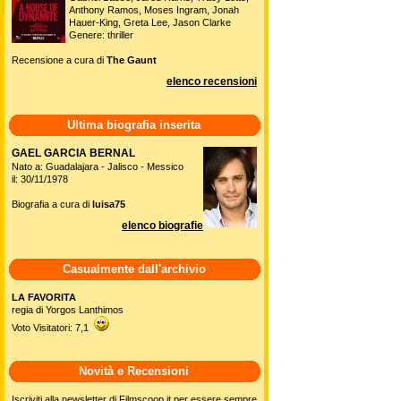
Anthony Ramos, Moses Ingram, Jonah
Hauer-King, Greta Lee, Jason Clarke
Genere: thriller
Recensione a cura di
The Gaunt
elenco recensioni
Ultima biografia inserita
GAEL GARCIA BERNAL
Nato a: Guadalajara - Jalisco - Messico
il: 30/11/1978
Biografia a cura di
luisa75
elenco biografie
Casualmente dall'archivio
LA FAVORITA
regia di Yorgos Lanthimos
Voto Visitatori: 7,1
Novità e Recensioni
Iscriviti alla newsletter di Filmscoop.it per essere sempre