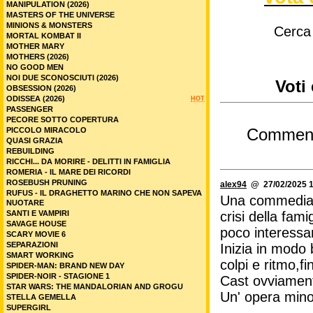
MANIPULATION (2026)
MASTERS OF THE UNIVERSE
MINIONS & MONSTERS
Cerca
MORTAL KOMBAT II
MOTHER MARY
MOTHERS (2026)
NO GOOD MEN
NOI DUE SCONOSCIUTI (2026)
Voti
OBSESSION (2026)
ODISSEA (2026)
HOT
PASSENGER
PECORE SOTTO COPERTURA
PICCOLO MIRACOLO
Commen
QUASI GRAZIA
REBUILDING
RICCHI... DA MORIRE - DELITTI IN FAMIGLIA
ROMERIA - IL MARE DEI RICORDI
ROSEBUSH PRUNING
alex94
@ 27/02/2025 1
RUFUS - IL DRAGHETTO MARINO CHE NON SAPEVA
Una commedia su
NUOTARE
SANTI E VAMPIRI
crisi della fam
SAVAGE HOUSE
poco interessa
SCARY MOVIE 6
SEPARAZIONI
Inizia in modo
SMART WORKING
colpi e ritmo,f
SPIDER-MAN: BRAND NEW DAY
SPIDER-NOIR - STAGIONE 1
Cast ovviamen
STAR WARS: THE MANDALORIAN AND GROGU
Un' opera minor
STELLA GEMELLA
SUPERGIRL