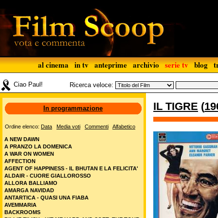
al cinema
in tv
anteprime
archivio
serie tv
blog
t
Ciao Paul!
Ricerca veloce:
IL TIGRE
(
19
In programmazione
Ordine elenco:
Data
Media voti
Commenti
Alfabetico
A NEW DAWN
A PRANZO LA DOMENICA
A WAR ON WOMEN
AFFECTION
AGENT OF HAPPINESS - IL BHUTAN E LA FELICITA'
ALDAIR - CUORE GIALLOROSSO
ALLORA BALLIAMO
AMARGA NAVIDAD
ANTARTICA - QUASI UNA FIABA
AVEMMARIA
BACKROOMS