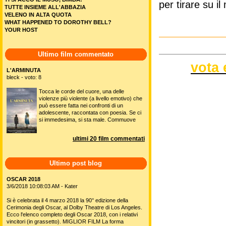
per tirare su il
TUTTE INSIEME ALL'ABBAZIA
VELENO IN ALTA QUOTA
WHAT HAPPENED TO DOROTHY BELL?
YOUR HOST
Ultimo film commentato
vota 
L'ARMINUTA
bleck - voto: 8
Tocca le corde del cuore, una delle
violenze più violente (a livello emotivo) che
può essere fatta nei confronti di un
adolescente, raccontata con poesia. Se ci
si immedesima, si sta male. Commuove
ultimi 20 film commentati
Ultimo post blog
OSCAR 2018
3/6/2018 10:08:03 AM - Kater
Si è celebrata il 4 marzo 2018 la 90° edizione della
Cerimonia degli Oscar, al Dolby Theatre di Los Angeles.
Ecco l'elenco completo degli Oscar 2018, con i relativi
vincitori (in grassetto). MIGLIOR FILM La forma