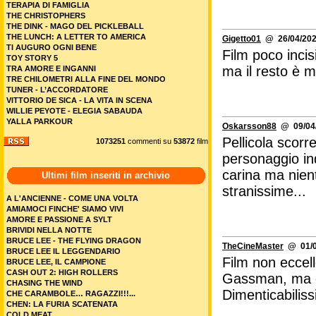
TERAPIA DI FAMIGLIA
THE CHRISTOPHERS
THE DINK - MAGO DEL PICKLEBALL
THE LUNCH: A LETTER TO AMERICA
Gigetto01
@ 26/04/202
TI AUGURO OGNI BENE
Film poco incisi
TOY STORY 5
ma il resto è m
TRA AMORE E INGANNI
TRE CHILOMETRI ALLA FINE DEL MONDO
TUNER - L’ACCORDATORE
VITTORIO DE SICA - LA VITA IN SCENA
WILLIE PEYOTE - ELEGIA SABAUDA
YALLA PARKOUR
Oskarsson88
@ 09/04/
Pellicola scor
1073251
commenti su
53872
film
personaggio ind
carina ma nient
Ultimi film inseriti in archivio
stranissime...
A L'ANCIENNE - COME UNA VOLTA
AMIAMOCI FINCHE' SIAMO VIVI
AMORE E PASSIONE A SYLT
BRIVIDI NELLA NOTTE
BRUCE LEE - THE FLYING DRAGON
TheCineMaster
@ 01/0
BRUCE LEE IL LEGGENDARIO
Film non eccell
BRUCE LEE, IL CAMPIONE
CASH OUT 2: HIGH ROLLERS
Gassman, ma ch
CHASING THE WIND
Dimenticabilis
CHE CARAMBOLE… RAGAZZI!!!...
CHEN: LA FURIA SCATENATA
COLD MEAT