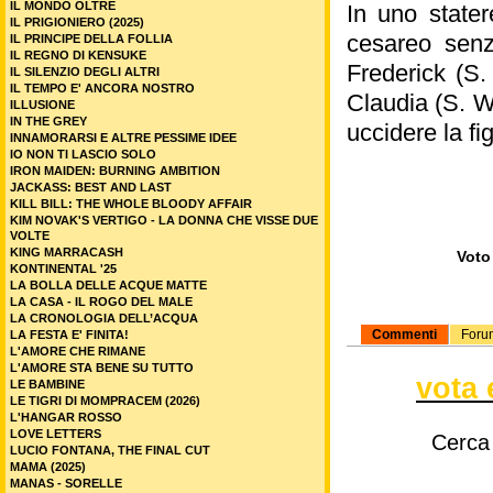
IL MONDO OLTRE
In uno stater
IL PRIGIONIERO (2025)
cesareo senza
IL PRINCIPE DELLA FOLLIA
IL REGNO DI KENSUKE
Frederick (S.
IL SILENZIO DEGLI ALTRI
IL TEMPO E' ANCORA NOSTRO
Claudia (S. W
ILLUSIONE
IN THE GREY
uccidere la fi
INNAMORARSI E ALTRE PESSIME IDEE
IO NON TI LASCIO SOLO
IRON MAIDEN: BURNING AMBITION
JACKASS: BEST AND LAST
KILL BILL: THE WHOLE BLOODY AFFAIR
KIM NOVAK'S VERTIGO - LA DONNA CHE VISSE DUE
VOLTE
KING MARRACASH
Voto 
KONTINENTAL '25
LA BOLLA DELLE ACQUE MATTE
LA CASA - IL ROGO DEL MALE
LA CRONOLOGIA DELL’ACQUA
Commenti
Foru
LA FESTA E' FINITA!
L'AMORE CHE RIMANE
L'AMORE STA BENE SU TUTTO
vota 
LE BAMBINE
LE TIGRI DI MOMPRACEM (2026)
L'HANGAR ROSSO
LOVE LETTERS
Cerca
LUCIO FONTANA, THE FINAL CUT
MAMA (2025)
MANAS - SORELLE