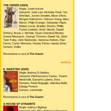
THE ORDER (2024)
Regia: Justin Kurzel
Interpreti: Jude Law, Nicholas Hoult, Tye
Sheridan, Jurnee Smollett, Alison Oliver,
Morgan Holmstrom, Odessa Young, Marc
Maron, Philip Granger, Sebastian Pigott,
Matias Lucas, Bradley Stryker, Phillip
Forest Lewitski, Victor Slezak, Daniel
Doheny, Bryan J. McHale, Ryan Chandoul Wesley,
Geena Meszaros, George Tchortov, Daniel Yip, Sean
Tyler Foley, John Warkentin, Vanessa Holmes, Rae
Farrer, Carter Morrison, Huxley Fisher, mandy fisher
Genere: thriller
Recensione a cura di
The Gaunt
archivio
IL MAESTRO (2025)
Regia: Andrea Di Stefano
Interpreti: Pierfrancesco Favino, Tiziano
Menichelli, Giovanni Ludeno, Dora
Romano, Paolo Briguglia, Valentina Bellè,
Edwige Fenech
Genere: commedia
Recensione a cura di
The Gaunt
A HOUSE OF DYNAMITE
Regia: Kathryn Bigelow
Interpreti: Idris Elba, Rebecca Ferguson,