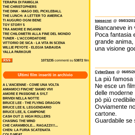
TERAPIA DI FAMIGLIA
THE CHRISTOPHERS
THE DINK - MAGO DEL PICKLEBALL
THE LUNCH: A LETTER TO AMERICA
TI AUGURO OGNI BENE
topsecret
@ 09/03/201
TOY STORY 5
Biancaneve in 
TRA AMORE E INGANNI
Poca fantasia e
TRE CHILOMETRI ALLA FINE DEL MONDO
TUNER - L’ACCORDATORE
grande anima, 
VITTORIO DE SICA - LA VITA IN SCENA
una visione god
WILLIE PEYOTE - ELEGIA SABAUDA
YALLA PARKOUR
1073235
commenti su
53872
film
CyberDave
@ 06/05/20
Ultimi film inseriti in archivio
La più famosa f
Ne esce un fil
A L'ANCIENNE - COME UNA VOLTA
AMIAMOCI FINCHE' SIAMO VIVI
delle moderne r
AMORE E PASSIONE A SYLT
BRIVIDI NELLA NOTTE
pò più credibi
BRUCE LEE - THE FLYING DRAGON
Ovviamente no
BRUCE LEE IL LEGGENDARIO
BRUCE LEE, IL CAMPIONE
cartone.
CASH OUT 2: HIGH ROLLERS
Guardabile se s
CHASING THE WIND
CHE CARAMBOLE… RAGAZZI!!!...
CHEN: LA FURIA SCATENATA
COLD MEAT