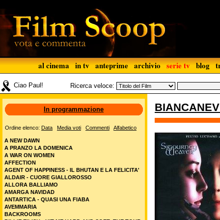
al cinema
in tv
anteprime
archivio
serie tv
blog
t
Ciao Paul!
Ricerca veloce:
BIANCANEV
In programmazione
Ordine elenco:
Data
Media voti
Commenti
Alfabetico
A NEW DAWN
A PRANZO LA DOMENICA
A WAR ON WOMEN
AFFECTION
AGENT OF HAPPINESS - IL BHUTAN E LA FELICITA'
ALDAIR - CUORE GIALLOROSSO
ALLORA BALLIAMO
AMARGA NAVIDAD
ANTARTICA - QUASI UNA FIABA
AVEMMARIA
BACKROOMS