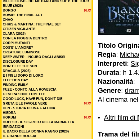
BILLIE EILISH - HIT ME HARD AND SOFT: THE TOUR
BLUE (2026)
BORGO
NEW
BOWIE: THE FINAL ACT
CHAO
CHRIS & MARTINA: THE FINAL SET
CITIZEN VIGILANTE
CLARA (2026)
CON LA PIOGGIA DENTRO
CORPI MUTANTI
Titolo Origin
COS'E' L'AMORE?
CREATURE LUMINOSE
Regia
:
Micha
DEEP WATER - INCUBO DAGLI ABISSI
DISCLOSURE DAY
Interpreti
:
Si
DON'T LET THE SUN
Durata
: h 1.4
DRACULA (2025)
E I FIGLI DOPO DI LORO
Nazionalità
:
ELECTION DAY
FINDING EMILY
Genere
:
dram
FUZE - CONTO ALLA ROVESCIA
GENERAZIONE FUMETTO
Al cinema nel
GOOD LUCK, HAVE FUN, DON’T DIE
GRETA E LE FAVOLE VERE
NEW
HEN - STORIA DI UNA GALLINA
HIEDRA
•
Altri film di
HOKUM
NEW
HOPPER - IL SEGRETO DELLA MARMOTTA
IBRIDAZIONI
IL BACIO DELLA DONNA RAGNO (2026)
Trama del fi
IL GRANDE BOCCIA