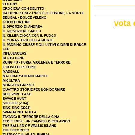
COLONY
CROCIERA CON DELITTO
DA HONG KONG: L'URLO, IL FURORE, LA MORTE
DELIBAL - DOLCE VELENO
vota 
GOOD FORTUNE
IL DIVORZIO DI ANDREA
IL GIUSTIZIERE GIALLO
IL KILLER GIOCA CON IL FUOCO
IL MONASTERO DELLA MORTE
IL PADRINO CINESE E GLI ULTIMI GIORNI DI BRUCE
LEE
INFLUENCERS
IO STO BENE
KUNG FU - FURIA, VIOLENZA E TERRORE
L'UOMO DI PECHINO
MADBALL
MAI FIDARSI DI MIO MARITO
MK ULTRA
MONSTER GRIZZLY
QUATTRO STORIE PER NON DORMIRE
RED SPIRIT LAKE
SAVAGE HUNT
SHELTER (2014)
SING SING (2023)
SVANITA NEL NULLA
TAYANG: IL TERRORE DELLA CINA
TEO E ZODI' - UN CAMMELLO PER AMICO
THE BALLAD OF WALLIS ISLAND
THE ENFORCER
TI SPACCO IL MUSO, BIMBA!