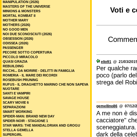
MANIPULATION (2026)
MASTERS OF THE UNIVERSE
Voti e 
MINIONS & MONSTERS
MORTAL KOMBAT II
MOTHER MARY
MOTHERS (2026)
NO GOOD MEN
NOI DUE SCONOSCIUTI (2026)
Commen
OBSESSION (2026)
ODISSEA (2026)
PASSENGER
PECORE SOTTO COPERTURA
PICCOLO MIRACOLO
QUASI GRAZIA
elio91
@ 21/03/2015
REBUILDING
Per qualche ra
RICCHI... DA MORIRE - DELITTI IN FAMIGLIA
poco (parlo de
ROMERIA - IL MARE DEI RICORDI
ROSEBUSH PRUNING
strega del Rob
RUFUS - IL DRAGHETTO MARINO CHE NON SAPEVA
NUOTARE
SANTI E VAMPIRI
SAVAGE HOUSE
SCARY MOVIE 6
gemellino86
@ 07/12/2
SEPARAZIONI
SMART WORKING
A me non è dis
SPIDER-MAN: BRAND NEW DAY
cacciatore" che
SPIDER-NOIR - STAGIONE 1
STAR WARS: THE MANDALORIAN AND GROGU
sceneggiatura
STELLA GEMELLA
dark della cele
SUPERGIRL