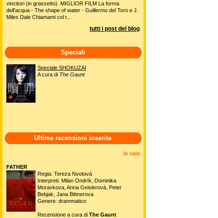
vincitori (in grassetto). MIGLIOR FILM La forma
dell'acqua - The shape of water - Guillermo del Toro e J.
Miles Dale Chiamami col t...
tutti i post del blog
Speciali
Speciale SHOKUZAI
A cura di
The Gaunt
Ultime recensioni inserite
in sala
FATHER
Regia: Tereza Nvotová
Interpreti: Milan Ondrík, Dominika
Moravkova, Anna Geislerová, Peter
Bebjak, Jana Bittnerova
Genere: drammatico
Recensione a cura di
The Gaunt