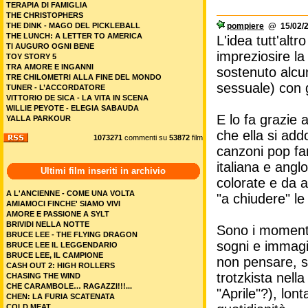
TERAPIA DI FAMIGLIA
THE CHRISTOPHERS
THE DINK - MAGO DEL PICKLEBALL
pompiere
@ 15/02/2
THE LUNCH: A LETTER TO AMERICA
L'idea tutt'alt
TI AUGURO OGNI BENE
impreziosire 
TOY STORY 5
TRA AMORE E INGANNI
sostenuto alcun
TRE CHILOMETRI ALLA FINE DEL MONDO
sessuale) con g
TUNER - L’ACCORDATORE
VITTORIO DE SICA - LA VITA IN SCENA
WILLIE PEYOTE - ELEGIA SABAUDA
E lo fa grazie 
YALLA PARKOUR
che ella si ad
1073271
commenti su
53872
film
canzoni pop fam
italiana e ang
Ultimi film inseriti in archivio
colorate e da a
A L'ANCIENNE - COME UNA VOLTA
"a chiudere" le
AMIAMOCI FINCHE' SIAMO VIVI
AMORE E PASSIONE A SYLT
BRIVIDI NELLA NOTTE
Sono i momenti 
BRUCE LEE - THE FLYING DRAGON
sogni e immagin
BRUCE LEE IL LEGGENDARIO
BRUCE LEE, IL CAMPIONE
non pensare, se
CASH OUT 2: HIGH ROLLERS
trotzkista nell
CHASING THE WIND
CHE CARAMBOLE… RAGAZZI!!!...
"Aprile"?), lon
CHEN: LA FURIA SCATENATA
COLD MEAT