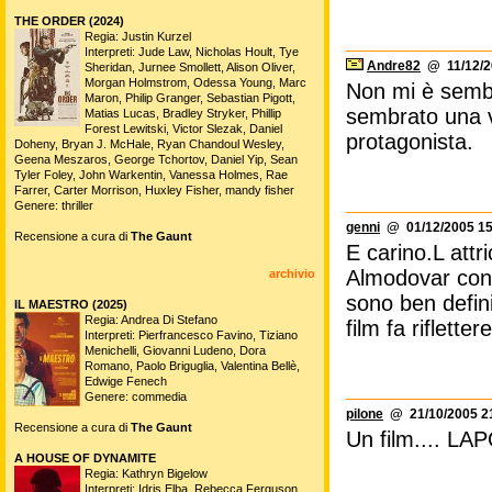
THE ORDER (2024)
Regia: Justin Kurzel
Interpreti: Jude Law, Nicholas Hoult, Tye
Andre82
@ 11/12/2
Sheridan, Jurnee Smollett, Alison Oliver,
Morgan Holmstrom, Odessa Young, Marc
Non mi è sembr
Maron, Philip Granger, Sebastian Pigott,
sembrato una v
Matias Lucas, Bradley Stryker, Phillip
Forest Lewitski, Victor Slezak, Daniel
protagonista.
Doheny, Bryan J. McHale, Ryan Chandoul Wesley,
Geena Meszaros, George Tchortov, Daniel Yip, Sean
Tyler Foley, John Warkentin, Vanessa Holmes, Rae
Farrer, Carter Morrison, Huxley Fisher, mandy fisher
Genere: thriller
genni
@ 01/12/2005 15
Recensione a cura di
The Gaunt
E carino.L attr
Almodovar con 
archivio
sono ben defini
IL MAESTRO (2025)
Regia: Andrea Di Stefano
film fa riflette
Interpreti: Pierfrancesco Favino, Tiziano
Menichelli, Giovanni Ludeno, Dora
Romano, Paolo Briguglia, Valentina Bellè,
Edwige Fenech
Genere: commedia
pilone
@ 21/10/2005 2
Recensione a cura di
The Gaunt
Un film.... LA
A HOUSE OF DYNAMITE
Regia: Kathryn Bigelow
Interpreti: Idris Elba, Rebecca Ferguson,