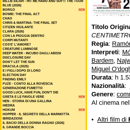
BILLIE EILISH - HIT ME HARD AND SOFT: THE TOUR
BLUE (2026)
BORGO
NEW
BOWIE: THE FINAL ACT
CHAO
CHRIS & MARTINA: THE FINAL SET
Titolo Origin
CITIZEN VIGILANTE
CLARA (2026)
CENTIMETR
CON LA PIOGGIA DENTRO
CORPI MUTANTI
Regia
:
Ramón
COS'E' L'AMORE?
CREATURE LUMINOSE
Interpreti
:
Mó
DEEP WATER - INCUBO DAGLI ABISSI
DISCLOSURE DAY
Bardem
,
Najw
DON'T LET THE SUN
DRACULA (2025)
Miguel O'dog
E I FIGLI DOPO DI LORO
ELECTION DAY
Durata
: h 1.5
FINDING EMILY
FUZE - CONTO ALLA ROVESCIA
Nazionalità
:
GENERAZIONE FUMETTO
GOOD LUCK, HAVE FUN, DON’T DIE
Genere
:
com
GRETA E LE FAVOLE VERE
NEW
Al cinema nel
HEN - STORIA DI UNA GALLINA
HIEDRA
HOKUM
NEW
HOPPER - IL SEGRETO DELLA MARMOTTA
•
Altri film di
IBRIDAZIONI
IL BACIO DELLA DONNA RAGNO (2026)
IL GRANDE BOCCIA