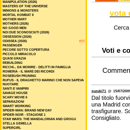
MANIPULATION (2026)
MASTERS OF THE UNIVERSE
MINIONS & MONSTERS
vota 
MORTAL KOMBAT II
MOTHER MARY
MOTHERS (2026)
Cerca
NO GOOD MEN
NOI DUE SCONOSCIUTI (2026)
OBSESSION (2026)
ODISSEA (2026)
HOT
PASSENGER
Voti e c
PECORE SOTTO COPERTURA
PICCOLO MIRACOLO
QUASI GRAZIA
REBUILDING
RICCHI... DA MORIRE - DELITTI IN FAMIGLIA
Commen
ROMERIA - IL MARE DEI RICORDI
ROSEBUSH PRUNING
RUFUS - IL DRAGHETTO MARINO CHE NON SAPEVA
NUOTARE
SANTI E VAMPIRI
suzuki71
@ 15/07/2009
SAVAGE HOUSE
Dal titolo fuor
SCARY MOVIE 6
SEPARAZIONI
una Madrid com
SMART WORKING
trasfigurare. 
SPIDER-MAN: BRAND NEW DAY
SPIDER-NOIR - STAGIONE 1
Consigliato.
STAR WARS: THE MANDALORIAN AND GROGU
STELLA GEMELLA
SUPERGIRL