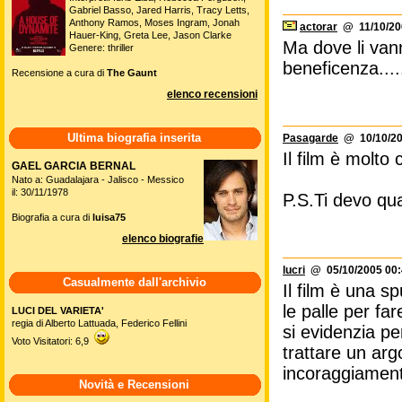
Gabriel Basso, Jared Harris, Tracy Letts,
Anthony Ramos, Moses Ingram, Jonah
actorar
@ 11/10/20
Hauer-King, Greta Lee, Jason Clarke
Ma dove li vann
Genere: thriller
beneficenza...
Recensione a cura di
The Gaunt
elenco recensioni
Ultima biografia inserita
Pasagarde
@ 10/10/20
Il film è molto
GAEL GARCIA BERNAL
Nato a: Guadalajara - Jalisco - Messico
il: 30/11/1978
P.S.Ti devo qual
Biografia a cura di
luisa75
elenco biografie
lucri
@ 05/10/2005 00:
Casualmente dall'archivio
Il film è una s
le palle per fa
LUCI DEL VARIETA'
regia di Alberto Lattuada, Federico Fellini
si evidenzia pe
Voto Visitatori: 6,9
trattare un arg
incoraggiamen
Novità e Recensioni