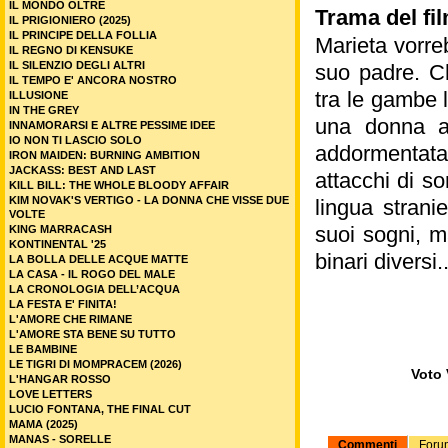
IL MONDO OLTRE
Trama del fi
IL PRIGIONIERO (2025)
IL PRINCIPE DELLA FOLLIA
Marieta vorre
IL REGNO DI KENSUKE
IL SILENZIO DEGLI ALTRI
suo padre. Ch
IL TEMPO E' ANCORA NOSTRO
tra le gambe 
ILLUSIONE
IN THE GREY
una donna a t
INNAMORARSI E ALTRE PESSIME IDEE
IO NON TI LASCIO SOLO
addormentata
IRON MAIDEN: BURNING AMBITION
JACKASS: BEST AND LAST
attacchi di s
KILL BILL: THE WHOLE BLOODY AFFAIR
KIM NOVAK'S VERTIGO - LA DONNA CHE VISSE DUE
lingua strani
VOLTE
suoi sogni, m
KING MARRACASH
KONTINENTAL '25
binari diversi..
LA BOLLA DELLE ACQUE MATTE
LA CASA - IL ROGO DEL MALE
LA CRONOLOGIA DELL’ACQUA
LA FESTA E' FINITA!
L'AMORE CHE RIMANE
L'AMORE STA BENE SU TUTTO
LE BAMBINE
LE TIGRI DI MOMPRACEM (2026)
Voto 
L'HANGAR ROSSO
LOVE LETTERS
LUCIO FONTANA, THE FINAL CUT
MAMA (2025)
MANAS - SORELLE
Commenti
Foru