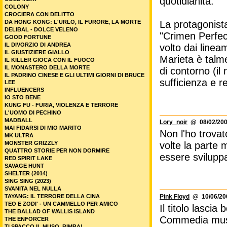
quotidianità.
COLONY
CROCIERA CON DELITTO
DA HONG KONG: L'URLO, IL FURORE, LA MORTE
La protagonist
DELIBAL - DOLCE VELENO
"Crimen Perfect
GOOD FORTUNE
IL DIVORZIO DI ANDREA
volto dai linea
IL GIUSTIZIERE GIALLO
Marieta è talme
IL KILLER GIOCA CON IL FUOCO
IL MONASTERO DELLA MORTE
di contorno (il
IL PADRINO CINESE E GLI ULTIMI GIORNI DI BRUCE
sufficienza e r
LEE
INFLUENCERS
IO STO BENE
KUNG FU - FURIA, VIOLENZA E TERRORE
L'UOMO DI PECHINO
MADBALL
Lory_noir
@ 08/02/200
MAI FIDARSI DI MIO MARITO
Non l'ho trovat
MK ULTRA
MONSTER GRIZZLY
volte la parte 
QUATTRO STORIE PER NON DORMIRE
essere sviluppa
RED SPIRIT LAKE
SAVAGE HUNT
SHELTER (2014)
SING SING (2023)
SVANITA NEL NULLA
TAYANG: IL TERRORE DELLA CINA
Pink Floyd
@ 10/06/200
TEO E ZODI' - UN CAMMELLO PER AMICO
Il titolo lascia 
THE BALLAD OF WALLIS ISLAND
Commedia music
THE ENFORCER
TI SPACCO IL MUSO, BIMBA!