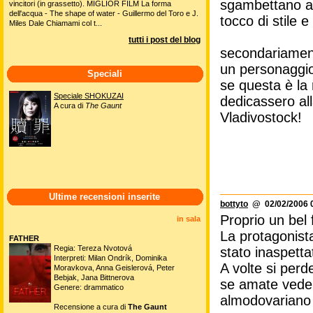
sgambettano al
vincitori (in grassetto). MIGLIOR FILM La forma
dell'acqua - The shape of water - Guillermo del Toro e J.
tocco di stile e 
Miles Dale Chiamami col t...
tutti i post del blog
secondariament
un personaggio
Speciali
se questa è la 
Speciale SHOKUZAI
dedicassero all
A cura di
The Gaunt
Vladivostock!
Ultime recensioni inserite
bottyto
@ 02/02/2006 0
Proprio un bel f
in sala
La protagonista
FATHER
Regia: Tereza Nvotová
stato inaspetta
Interpreti: Milan Ondrík, Dominika
A volte si per
Moravkova, Anna Geislerová, Peter
Bebjak, Jana Bittnerova
se amate veder
Genere: drammatico
almodovariano 
Recensione a cura di
The Gaunt