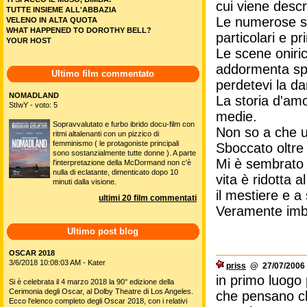
cui viene descr
TUTTE INSIEME ALL'ABBAZIA
Le numerose sc
VELENO IN ALTA QUOTA
WHAT HAPPENED TO DOROTHY BELL?
particolari e p
YOUR HOST
Le scene oniric
addormenta spe
Ultimo film commentato
perdetevi la da
NOMADLAND
La storia d'amo
StIwY - voto: 5
medie.
Sopravvalutato e furbo ibrido docu-film con
Non so a che u
ritmi altalenanti con un pizzico di
femminismo ( le protagoniste principali
Sboccato oltre 
sono sostanzialmente tutte donne ). A parte
Mi è sembrato 
l'interpretazione della McDormand non c'è
nulla di eclatante, dimenticato dopo 10
vita è ridotta 
minuti dalla visione.
il mestiere e a
ultimi 20 film commentati
Veramente imb
Ultimo post blog
OSCAR 2018
3/6/2018 10:08:03 AM - Kater
priss
@ 27/07/2006 
in primo luogo 
Si è celebrata il 4 marzo 2018 la 90° edizione della
Cerimonia degli Oscar, al Dolby Theatre di Los Angeles.
che pensano che
Ecco l'elenco completo degli Oscar 2018, con i relativi