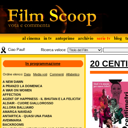
al cinema
in tv
anteprime
archivio
serie tv
blog
t
Ciao Paul!
Ricerca veloce:
20 CENT
In programmazione
Ordine elenco:
Data
Media voti
Commenti
Alfabetico
A NEW DAWN
A PRANZO LA DOMENICA
A WAR ON WOMEN
AFFECTION
AGENT OF HAPPINESS - IL BHUTAN E LA FELICITA'
ALDAIR - CUORE GIALLOROSSO
ALLORA BALLIAMO
AMARGA NAVIDAD
ANTARTICA - QUASI UNA FIABA
AVEMMARIA
BACKROOMS