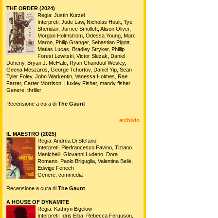
THE ORDER (2024)
Regia: Justin Kurzel
Interpreti: Jude Law, Nicholas Hoult, Tye
Sheridan, Jurnee Smollett, Alison Oliver,
Morgan Holmstrom, Odessa Young, Marc
Maron, Philip Granger, Sebastian Pigott,
Matias Lucas, Bradley Stryker, Phillip
Forest Lewitski, Victor Slezak, Daniel
Doheny, Bryan J. McHale, Ryan Chandoul Wesley,
Geena Meszaros, George Tchortov, Daniel Yip, Sean
Tyler Foley, John Warkentin, Vanessa Holmes, Rae
Farrer, Carter Morrison, Huxley Fisher, mandy fisher
Genere: thriller
Recensione a cura di
The Gaunt
archivio
IL MAESTRO (2025)
Regia: Andrea Di Stefano
Interpreti: Pierfrancesco Favino, Tiziano
Menichelli, Giovanni Ludeno, Dora
Romano, Paolo Briguglia, Valentina Bellè,
Edwige Fenech
Genere: commedia
Recensione a cura di
The Gaunt
A HOUSE OF DYNAMITE
Regia: Kathryn Bigelow
Interpreti: Idris Elba, Rebecca Ferguson,