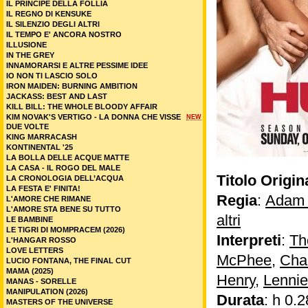
IL PRINCIPE DELLA FOLLIA
IL REGNO DI KENSUKE
IL SILENZIO DEGLI ALTRI
IL TEMPO E' ANCORA NOSTRO
ILLUSIONE
IN THE GREY
INNAMORARSI E ALTRE PESSIME IDEE
IO NON TI LASCIO SOLO
IRON MAIDEN: BURNING AMBITION
JACKASS: BEST AND LAST
KILL BILL: THE WHOLE BLOODY AFFAIR
KIM NOVAK'S VERTIGO - LA DONNA CHE VISSE
NEW
DUE VOLTE
KING MARRACASH
KONTINENTAL '25
LA BOLLA DELLE ACQUE MATTE
LA CASA - IL ROGO DEL MALE
Titolo Origin
LA CRONOLOGIA DELL’ACQUA
LA FESTA E' FINITA!
Regia
:
Adam 
L'AMORE CHE RIMANE
L'AMORE STA BENE SU TUTTO
altri
LE BAMBINE
LE TIGRI DI MOMPRACEM (2026)
Interpreti
:
Th
L'HANGAR ROSSO
LOVE LETTERS
McPhee
,
Char
LUCIO FONTANA, THE FINAL CUT
MAMA (2025)
Henry
,
Lenni
MANAS - SORELLE
MANIPULATION (2026)
Durata
: h 0.2
MASTERS OF THE UNIVERSE