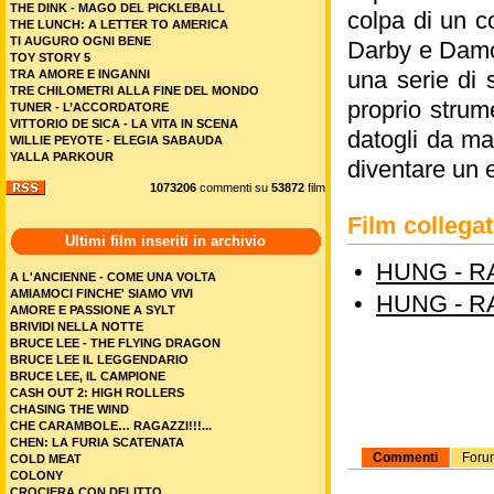
THE DINK - MAGO DEL PICKLEBALL
colpa di un c
THE LUNCH: A LETTER TO AMERICA
TI AUGURO OGNI BENE
Darby e Damon
TOY STORY 5
una serie di 
TRA AMORE E INGANNI
TRE CHILOMETRI ALLA FINE DEL MONDO
proprio strum
TUNER - L’ACCORDATORE
VITTORIO DE SICA - LA VITA IN SCENA
datogli da ma
WILLIE PEYOTE - ELEGIA SABAUDA
YALLA PARKOUR
diventare un e
1073206
commenti su
53872
film
Film colleg
Ultimi film inseriti in archivio
•
HUNG - R
A L'ANCIENNE - COME UNA VOLTA
AMIAMOCI FINCHE' SIAMO VIVI
•
HUNG - R
AMORE E PASSIONE A SYLT
BRIVIDI NELLA NOTTE
BRUCE LEE - THE FLYING DRAGON
BRUCE LEE IL LEGGENDARIO
BRUCE LEE, IL CAMPIONE
CASH OUT 2: HIGH ROLLERS
CHASING THE WIND
CHE CARAMBOLE… RAGAZZI!!!...
CHEN: LA FURIA SCATENATA
Commenti
Foru
COLD MEAT
COLONY
CROCIERA CON DELITTO