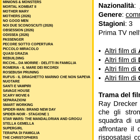
MINIONS & MONSTERS
Nazionalità
:
MORTAL KOMBAT II
MOTHER MARY
Genere
:
com
MOTHERS (2026)
NO GOOD MEN
Stagioni
: 3
NOI DUE SCONOSCIUTI (2026)
OBSESSION (2026)
Prima TV nell
ODISSEA (2026)
PASSENGER
PECORE SOTTO COPERTURA
PICCOLO MIRACOLO
•
Altri film di
QUASI GRAZIA
•
Altri film di
REBUILDING
RICCHI... DA MORIRE - DELITTI IN FAMIGLIA
•
Altri film di
ROMERIA - IL MARE DEI RICORDI
ROSEBUSH PRUNING
•
Altri film di
RUFUS - IL DRAGHETTO MARINO CHE NON SAPEVA
NUOTARE
SANTI E VAMPIRI
SAVAGE HOUSE
Trama del fil
SCARY MOVIE 6
SEPARAZIONI
Ray Drecker è
SMART WORKING
SPIDER-MAN: BRAND NEW DAY
che gli stron
SPIDER-NOIR - STAGIONE 1
squadra di un
STAR WARS: THE MANDALORIAN AND GROGU
STELLA GEMELLA
affrontare il
SUPERGIRL
TERAPIA DI FAMIGLIA
risposatasi c
THE CHRISTOPHERS