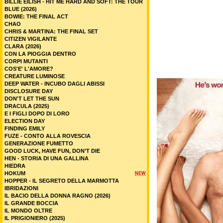
BILLIE EILISH - HIT ME HARD AND SOFT: THE TOUR
BLUE (2026)
BOWIE: THE FINAL ACT
CHAO
CHRIS & MARTINA: THE FINAL SET
CITIZEN VIGILANTE
CLARA (2026)
CON LA PIOGGIA DENTRO
CORPI MUTANTI
COS'E' L'AMORE?
CREATURE LUMINOSE
DEEP WATER - INCUBO DAGLI ABISSI
DISCLOSURE DAY
DON'T LET THE SUN
DRACULA (2025)
E I FIGLI DOPO DI LORO
ELECTION DAY
FINDING EMILY
FUZE - CONTO ALLA ROVESCIA
GENERAZIONE FUMETTO
GOOD LUCK, HAVE FUN, DON’T DIE
HEN - STORIA DI UNA GALLINA
HIEDRA
HOKUM
NEW
HOPPER - IL SEGRETO DELLA MARMOTTA
IBRIDAZIONI
IL BACIO DELLA DONNA RAGNO (2026)
IL GRANDE BOCCIA
IL MONDO OLTRE
IL PRIGIONIERO (2025)