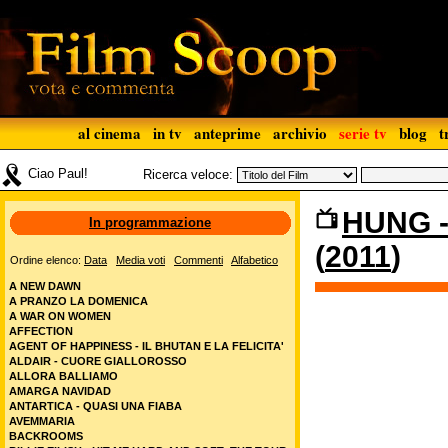
al cinema
in tv
anteprime
archivio
serie tv
blog
t
Ciao Paul!
Ricerca veloce:
HUNG -
In programmazione
(
2011
)
Ordine elenco:
Data
Media voti
Commenti
Alfabetico
A NEW DAWN
A PRANZO LA DOMENICA
A WAR ON WOMEN
AFFECTION
AGENT OF HAPPINESS - IL BHUTAN E LA FELICITA'
ALDAIR - CUORE GIALLOROSSO
ALLORA BALLIAMO
AMARGA NAVIDAD
ANTARTICA - QUASI UNA FIABA
AVEMMARIA
BACKROOMS