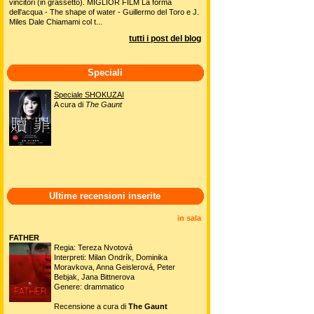
vincitori (in grassetto). MIGLIOR FILM La forma
dell'acqua - The shape of water - Guillermo del Toro e J.
Miles Dale Chiamami col t...
tutti i post del blog
Speciali
Speciale SHOKUZAI
A cura di
The Gaunt
Ultime recensioni inserite
in sala
FATHER
Regia: Tereza Nvotová
Interpreti: Milan Ondrík, Dominika
Moravkova, Anna Geislerová, Peter
Bebjak, Jana Bittnerova
Genere: drammatico
Recensione a cura di
The Gaunt