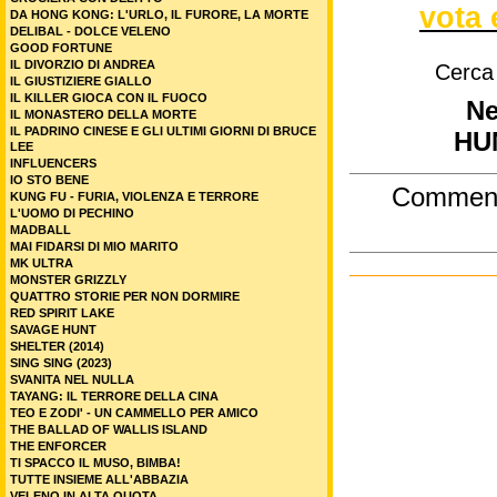
vota 
DA HONG KONG: L'URLO, IL FURORE, LA MORTE
DELIBAL - DOLCE VELENO
GOOD FORTUNE
IL DIVORZIO DI ANDREA
Cerca
IL GIUSTIZIERE GIALLO
IL KILLER GIOCA CON IL FUOCO
Ne
IL MONASTERO DELLA MORTE
IL PADRINO CINESE E GLI ULTIMI GIORNI DI BRUCE
HU
LEE
INFLUENCERS
IO STO BENE
Commen
KUNG FU - FURIA, VIOLENZA E TERRORE
L'UOMO DI PECHINO
MADBALL
MAI FIDARSI DI MIO MARITO
MK ULTRA
MONSTER GRIZZLY
QUATTRO STORIE PER NON DORMIRE
RED SPIRIT LAKE
SAVAGE HUNT
SHELTER (2014)
SING SING (2023)
SVANITA NEL NULLA
TAYANG: IL TERRORE DELLA CINA
TEO E ZODI' - UN CAMMELLO PER AMICO
THE BALLAD OF WALLIS ISLAND
THE ENFORCER
TI SPACCO IL MUSO, BIMBA!
TUTTE INSIEME ALL'ABBAZIA
VELENO IN ALTA QUOTA