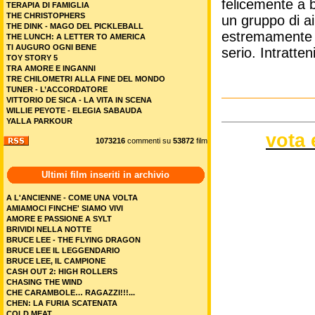
felicemente a b
TERAPIA DI FAMIGLIA
THE CHRISTOPHERS
un gruppo di ai
THE DINK - MAGO DEL PICKLEBALL
estremamente g
THE LUNCH: A LETTER TO AMERICA
TI AUGURO OGNI BENE
serio. Intratte
TOY STORY 5
TRA AMORE E INGANNI
TRE CHILOMETRI ALLA FINE DEL MONDO
TUNER - L’ACCORDATORE
VITTORIO DE SICA - LA VITA IN SCENA
WILLIE PEYOTE - ELEGIA SABAUDA
YALLA PARKOUR
vota 
1073216
commenti su
53872
film
Ultimi film inseriti in archivio
A L'ANCIENNE - COME UNA VOLTA
AMIAMOCI FINCHE' SIAMO VIVI
AMORE E PASSIONE A SYLT
BRIVIDI NELLA NOTTE
BRUCE LEE - THE FLYING DRAGON
BRUCE LEE IL LEGGENDARIO
BRUCE LEE, IL CAMPIONE
CASH OUT 2: HIGH ROLLERS
CHASING THE WIND
CHE CARAMBOLE… RAGAZZI!!!...
CHEN: LA FURIA SCATENATA
COLD MEAT