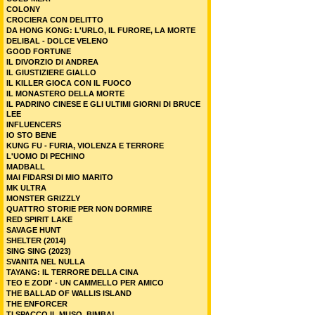
COLONY
CROCIERA CON DELITTO
DA HONG KONG: L'URLO, IL FURORE, LA MORTE
DELIBAL - DOLCE VELENO
GOOD FORTUNE
IL DIVORZIO DI ANDREA
IL GIUSTIZIERE GIALLO
IL KILLER GIOCA CON IL FUOCO
IL MONASTERO DELLA MORTE
IL PADRINO CINESE E GLI ULTIMI GIORNI DI BRUCE
LEE
INFLUENCERS
IO STO BENE
KUNG FU - FURIA, VIOLENZA E TERRORE
L'UOMO DI PECHINO
MADBALL
MAI FIDARSI DI MIO MARITO
MK ULTRA
MONSTER GRIZZLY
QUATTRO STORIE PER NON DORMIRE
RED SPIRIT LAKE
SAVAGE HUNT
SHELTER (2014)
SING SING (2023)
SVANITA NEL NULLA
TAYANG: IL TERRORE DELLA CINA
TEO E ZODI' - UN CAMMELLO PER AMICO
THE BALLAD OF WALLIS ISLAND
THE ENFORCER
TI SPACCO IL MUSO, BIMBA!