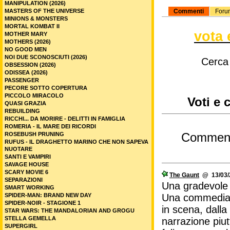
MANIPULATION (2026)
MASTERS OF THE UNIVERSE
Commenti
Foru
MINIONS & MONSTERS
MORTAL KOMBAT II
vota 
MOTHER MARY
MOTHERS (2026)
NO GOOD MEN
NOI DUE SCONOSCIUTI (2026)
Cerca
OBSESSION (2026)
ODISSEA (2026)
PASSENGER
PECORE SOTTO COPERTURA
PICCOLO MIRACOLO
Voti e 
QUASI GRAZIA
REBUILDING
RICCHI... DA MORIRE - DELITTI IN FAMIGLIA
ROMERIA - IL MARE DEI RICORDI
ROSEBUSH PRUNING
Commen
RUFUS - IL DRAGHETTO MARINO CHE NON SAPEVA
NUOTARE
SANTI E VAMPIRI
SAVAGE HOUSE
SCARY MOVIE 6
The Gaunt
@ 13/03/2
SEPARAZIONI
Una gradevole 
SMART WORKING
SPIDER-MAN: BRAND NEW DAY
Una commedia n
SPIDER-NOIR - STAGIONE 1
in scena, dall
STAR WARS: THE MANDALORIAN AND GROGU
STELLA GEMELLA
narrazione piut
SUPERGIRL