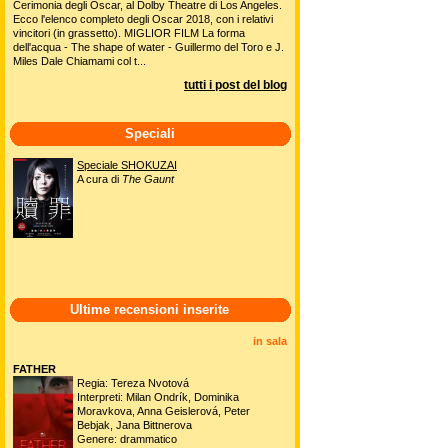
Cerimonia degli Oscar, al Dolby Theatre di Los Angeles.
Ecco l'elenco completo degli Oscar 2018, con i relativi
vincitori (in grassetto). MIGLIOR FILM La forma
dell'acqua - The shape of water - Guillermo del Toro e J.
Miles Dale Chiamami col t...
tutti i post del blog
Speciali
Speciale SHOKUZAI
A cura di
The Gaunt
Ultime recensioni inserite
in sala
FATHER
Regia: Tereza Nvotová
Interpreti: Milan Ondrík, Dominika
Moravkova, Anna Geislerová, Peter
Bebjak, Jana Bittnerova
Genere: drammatico