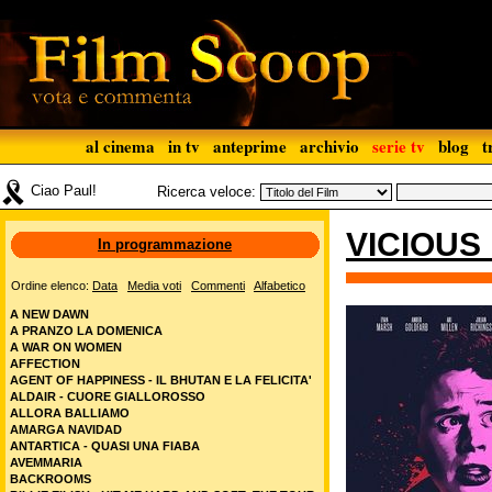
al cinema
in tv
anteprime
archivio
serie tv
blog
t
Ciao Paul!
Ricerca veloce:
VICIOUS
In programmazione
Ordine elenco:
Data
Media voti
Commenti
Alfabetico
A NEW DAWN
A PRANZO LA DOMENICA
A WAR ON WOMEN
AFFECTION
AGENT OF HAPPINESS - IL BHUTAN E LA FELICITA'
ALDAIR - CUORE GIALLOROSSO
ALLORA BALLIAMO
AMARGA NAVIDAD
ANTARTICA - QUASI UNA FIABA
AVEMMARIA
BACKROOMS