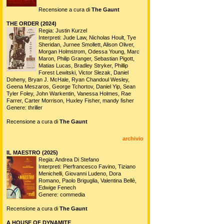
Recensione a cura di
The Gaunt
THE ORDER (2024)
Regia: Justin Kurzel
Interpreti: Jude Law, Nicholas Hoult, Tye
Sheridan, Jurnee Smollett, Alison Oliver,
Morgan Holmstrom, Odessa Young, Marc
Maron, Philip Granger, Sebastian Pigott,
Matias Lucas, Bradley Stryker, Phillip
Forest Lewitski, Victor Slezak, Daniel
Doheny, Bryan J. McHale, Ryan Chandoul Wesley,
Geena Meszaros, George Tchortov, Daniel Yip, Sean
Tyler Foley, John Warkentin, Vanessa Holmes, Rae
Farrer, Carter Morrison, Huxley Fisher, mandy fisher
Genere: thriller
Recensione a cura di
The Gaunt
archivio
IL MAESTRO (2025)
Regia: Andrea Di Stefano
Interpreti: Pierfrancesco Favino, Tiziano
Menichelli, Giovanni Ludeno, Dora
Romano, Paolo Briguglia, Valentina Bellè,
Edwige Fenech
Genere: commedia
Recensione a cura di
The Gaunt
A HOUSE OF DYNAMITE