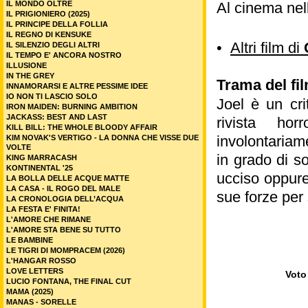
IL MONDO OLTRE
Al cinema nel
IL PRIGIONIERO (2025)
IL PRINCIPE DELLA FOLLIA
IL REGNO DI KENSUKE
•
Altri film di
IL SILENZIO DEGLI ALTRI
IL TEMPO E' ANCORA NOSTRO
ILLUSIONE
IN THE GREY
Trama del fi
INNAMORARSI E ALTRE PESSIME IDEE
IO NON TI LASCIO SOLO
Joel è un cri
IRON MAIDEN: BURNING AMBITION
JACKASS: BEST AND LAST
rivista hor
KILL BILL: THE WHOLE BLOODY AFFAIR
involontariame
KIM NOVAK'S VERTIGO - LA DONNA CHE VISSE DUE
VOLTE
in grado di s
KING MARRACASH
KONTINENTAL '25
ucciso oppure 
LA BOLLA DELLE ACQUE MATTE
LA CASA - IL ROGO DEL MALE
sue forze per
LA CRONOLOGIA DELL’ACQUA
LA FESTA E' FINITA!
L'AMORE CHE RIMANE
L'AMORE STA BENE SU TUTTO
LE BAMBINE
LE TIGRI DI MOMPRACEM (2026)
L'HANGAR ROSSO
LOVE LETTERS
Voto 
LUCIO FONTANA, THE FINAL CUT
MAMA (2025)
MANAS - SORELLE