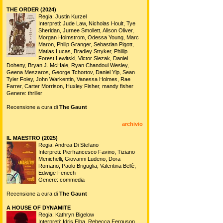
THE ORDER (2024)
Regia: Justin Kurzel
Interpreti: Jude Law, Nicholas Hoult, Tye
Sheridan, Jurnee Smollett, Alison Oliver,
Morgan Holmstrom, Odessa Young, Marc
Maron, Philip Granger, Sebastian Pigott,
Matias Lucas, Bradley Stryker, Phillip
Forest Lewitski, Victor Slezak, Daniel
Doheny, Bryan J. McHale, Ryan Chandoul Wesley,
Geena Meszaros, George Tchortov, Daniel Yip, Sean
Tyler Foley, John Warkentin, Vanessa Holmes, Rae
Farrer, Carter Morrison, Huxley Fisher, mandy fisher
Genere: thriller
Recensione a cura di
The Gaunt
archivio
IL MAESTRO (2025)
Regia: Andrea Di Stefano
Interpreti: Pierfrancesco Favino, Tiziano
Menichelli, Giovanni Ludeno, Dora
Romano, Paolo Briguglia, Valentina Bellè,
Edwige Fenech
Genere: commedia
Recensione a cura di
The Gaunt
A HOUSE OF DYNAMITE
Regia: Kathryn Bigelow
Interpreti: Idris Elba, Rebecca Ferguson,