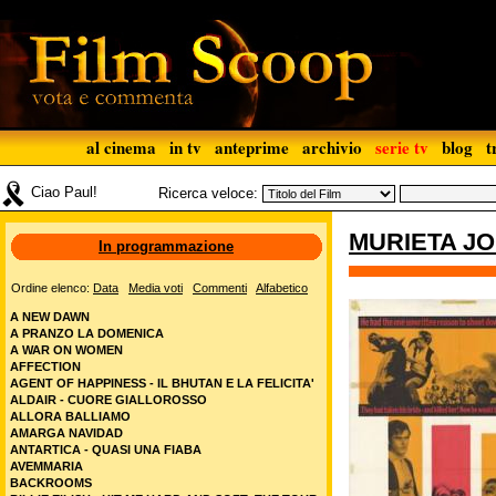
al cinema
in tv
anteprime
archivio
serie tv
blog
t
Ciao Paul!
Ricerca veloce:
MURIETA J
In programmazione
Ordine elenco:
Data
Media voti
Commenti
Alfabetico
A NEW DAWN
A PRANZO LA DOMENICA
A WAR ON WOMEN
AFFECTION
AGENT OF HAPPINESS - IL BHUTAN E LA FELICITA'
ALDAIR - CUORE GIALLOROSSO
ALLORA BALLIAMO
AMARGA NAVIDAD
ANTARTICA - QUASI UNA FIABA
AVEMMARIA
BACKROOMS