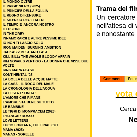
IL MONDO OLTRE
IL PRIGIONIERO (2025)
Trama del fi
IL PRINCIPE DELLA FOLLIA
IL REGNO DI KENSUKE
Un cercatore
IL SILENZIO DEGLI ALTRI
nell'attesa di
IL TEMPO E' ANCORA NOSTRO
ILLUSIONE
e nonostante i
IN THE GREY
INNAMORARSI E ALTRE PESSIME IDEE
IO NON TI LASCIO SOLO
IRON MAIDEN: BURNING AMBITION
JACKASS: BEST AND LAST
KILL BILL: THE WHOLE BLOODY AFFAIR
KIM NOVAK'S VERTIGO - LA DONNA CHE VISSE DUE
VOLTE
KING MARRACASH
KONTINENTAL '25
Commenti
Foru
LA BOLLA DELLE ACQUE MATTE
LA CASA - IL ROGO DEL MALE
LA CRONOLOGIA DELL’ACQUA
vota 
LA FESTA E' FINITA!
L'AMORE CHE RIMANE
L'AMORE STA BENE SU TUTTO
LE BAMBINE
Cerca
LE TIGRI DI MOMPRACEM (2026)
L'HANGAR ROSSO
Ne
LOVE LETTERS
LUCIO FONTANA, THE FINAL CUT
MAMA (2025)
MANAS - SORELLE