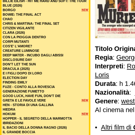
BILLIE EILISH - HIT ME HARD AND SOFT: THE TOUR
BLUE (2026)
BORGO
NEW
BOWIE: THE FINAL ACT
CHAO
CHRIS & MARTINA: THE FINAL SET
CITIZEN VIGILANTE
CLARA (2026)
CON LA PIOGGIA DENTRO
CORPI MUTANTI
COS'E' L'AMORE?
Titolo Origin
CREATURE LUMINOSE
DEEP WATER - INCUBO DAGLI ABISSI
Regia
:
Georg
DISCLOSURE DAY
DON'T LET THE SUN
Interpreti
:
Ro
DRACULA (2025)
Loris
E I FIGLI DOPO DI LORO
ELECTION DAY
Durata
: h 1.4
FINDING EMILY
FUZE - CONTO ALLA ROVESCIA
Nazionalità
:
GENERAZIONE FUMETTO
GOOD LUCK, HAVE FUN, DON’T DIE
Genere
:
west
GRETA E LE FAVOLE VERE
NEW
HEN - STORIA DI UNA GALLINA
Al cinema ne
HIEDRA
HOKUM
NEW
HOPPER - IL SEGRETO DELLA MARMOTTA
IBRIDAZIONI
•
Altri film di
IL BACIO DELLA DONNA RAGNO (2026)
IL GRANDE BOCCIA