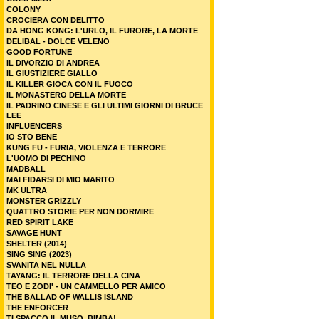
COLONY
CROCIERA CON DELITTO
DA HONG KONG: L'URLO, IL FURORE, LA MORTE
DELIBAL - DOLCE VELENO
GOOD FORTUNE
IL DIVORZIO DI ANDREA
IL GIUSTIZIERE GIALLO
IL KILLER GIOCA CON IL FUOCO
IL MONASTERO DELLA MORTE
IL PADRINO CINESE E GLI ULTIMI GIORNI DI BRUCE
LEE
INFLUENCERS
IO STO BENE
KUNG FU - FURIA, VIOLENZA E TERRORE
L'UOMO DI PECHINO
MADBALL
MAI FIDARSI DI MIO MARITO
MK ULTRA
MONSTER GRIZZLY
QUATTRO STORIE PER NON DORMIRE
RED SPIRIT LAKE
SAVAGE HUNT
SHELTER (2014)
SING SING (2023)
SVANITA NEL NULLA
TAYANG: IL TERRORE DELLA CINA
TEO E ZODI' - UN CAMMELLO PER AMICO
THE BALLAD OF WALLIS ISLAND
THE ENFORCER
TI SPACCO IL MUSO, BIMBA!