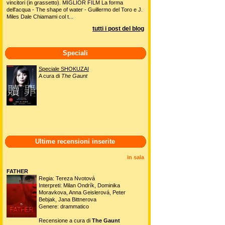
vincitori (in grassetto). MIGLIOR FILM La forma
dell'acqua - The shape of water - Guillermo del Toro e J.
Miles Dale Chiamami col t...
tutti i post del blog
Speciali
Speciale SHOKUZAI
A cura di
The Gaunt
Ultime recensioni inserite
in sala
FATHER
Regia: Tereza Nvotová
Interpreti: Milan Ondrík, Dominika
Moravkova, Anna Geislerová, Peter
Bebjak, Jana Bittnerova
Genere: drammatico
Recensione a cura di
The Gaunt