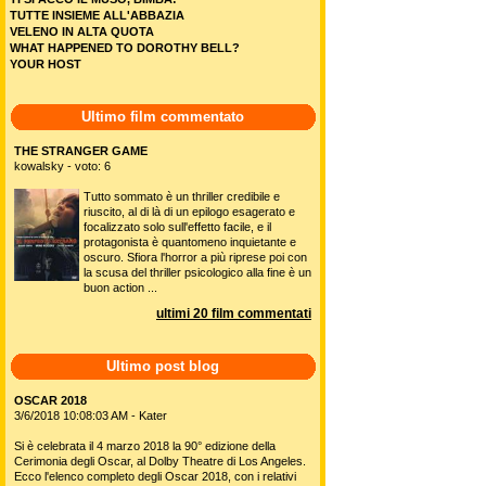
TUTTE INSIEME ALL'ABBAZIA
VELENO IN ALTA QUOTA
WHAT HAPPENED TO DOROTHY BELL?
YOUR HOST
Ultimo film commentato
THE STRANGER GAME
kowalsky - voto: 6
Tutto sommato è un thriller credibile e
riuscito, al di là di un epilogo esagerato e
focalizzato solo sull'effetto facile, e il
protagonista è quantomeno inquietante e
oscuro. Sfiora l'horror a più riprese poi con
la scusa del thriller psicologico alla fine è un
buon action ...
ultimi 20 film commentati
Ultimo post blog
OSCAR 2018
3/6/2018 10:08:03 AM - Kater
Si è celebrata il 4 marzo 2018 la 90° edizione della
Cerimonia degli Oscar, al Dolby Theatre di Los Angeles.
Ecco l'elenco completo degli Oscar 2018, con i relativi