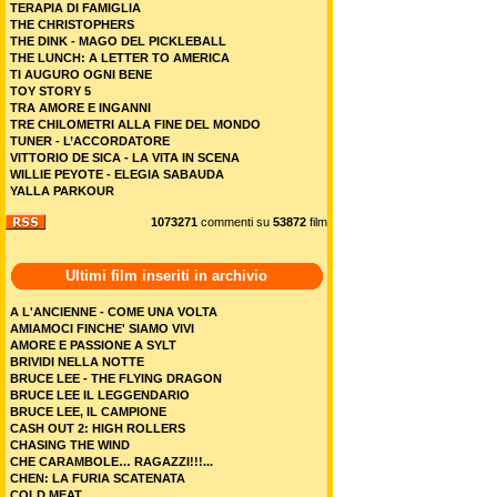
TERAPIA DI FAMIGLIA
THE CHRISTOPHERS
THE DINK - MAGO DEL PICKLEBALL
THE LUNCH: A LETTER TO AMERICA
TI AUGURO OGNI BENE
TOY STORY 5
TRA AMORE E INGANNI
TRE CHILOMETRI ALLA FINE DEL MONDO
TUNER - L’ACCORDATORE
VITTORIO DE SICA - LA VITA IN SCENA
WILLIE PEYOTE - ELEGIA SABAUDA
YALLA PARKOUR
1073271
commenti su
53872
film
Ultimi film inseriti in archivio
A L'ANCIENNE - COME UNA VOLTA
AMIAMOCI FINCHE' SIAMO VIVI
AMORE E PASSIONE A SYLT
BRIVIDI NELLA NOTTE
BRUCE LEE - THE FLYING DRAGON
BRUCE LEE IL LEGGENDARIO
BRUCE LEE, IL CAMPIONE
CASH OUT 2: HIGH ROLLERS
CHASING THE WIND
CHE CARAMBOLE… RAGAZZI!!!...
CHEN: LA FURIA SCATENATA
COLD MEAT