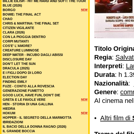
BILLIE EILISH - HIT ME HARD AND SOFT: THE TOUR
BLUE (2026)
BORGO
NEW
BOWIE: THE FINAL ACT
CHAO
CHRIS & MARTINA: THE FINAL SET
CITIZEN VIGILANTE
CLARA (2026)
CON LA PIOGGIA DENTRO
CORPI MUTANTI
COS'E' L'AMORE?
Titolo Origin
CREATURE LUMINOSE
DEEP WATER - INCUBO DAGLI ABISSI
Regia
:
Salva
DISCLOSURE DAY
DON'T LET THE SUN
Interpreti
:
La
DRACULA (2025)
E I FIGLI DOPO DI LORO
Durata
: h 1.3
ELECTION DAY
Nazionalità
:
FINDING EMILY
FUZE - CONTO ALLA ROVESCIA
Genere
:
com
GENERAZIONE FUMETTO
GOOD LUCK, HAVE FUN, DON’T DIE
Al cinema nel
GRETA E LE FAVOLE VERE
NEW
HEN - STORIA DI UNA GALLINA
HIEDRA
HOKUM
NEW
•
Altri film di
HOPPER - IL SEGRETO DELLA MARMOTTA
IBRIDAZIONI
IL BACIO DELLA DONNA RAGNO (2026)
IL GRANDE BOCCIA