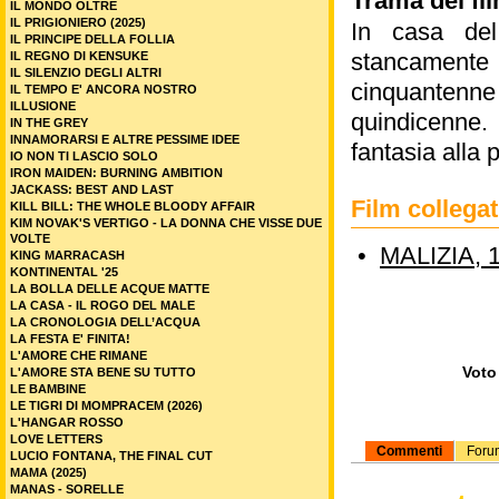
Trama del fil
IL MONDO OLTRE
IL PRIGIONIERO (2025)
In casa del
IL PRINCIPE DELLA FOLLIA
stancamente s
IL REGNO DI KENSUKE
IL SILENZIO DEGLI ALTRI
cinquantenne
IL TEMPO E' ANCORA NOSTRO
ILLUSIONE
quindicenne. 
IN THE GREY
INNAMORARSI E ALTRE PESSIME IDEE
fantasia alla 
IO NON TI LASCIO SOLO
IRON MAIDEN: BURNING AMBITION
JACKASS: BEST AND LAST
Film collega
KILL BILL: THE WHOLE BLOODY AFFAIR
KIM NOVAK'S VERTIGO - LA DONNA CHE VISSE DUE
VOLTE
•
MALIZIA, 
KING MARRACASH
KONTINENTAL '25
LA BOLLA DELLE ACQUE MATTE
LA CASA - IL ROGO DEL MALE
LA CRONOLOGIA DELL’ACQUA
LA FESTA E' FINITA!
L'AMORE CHE RIMANE
Voto 
L'AMORE STA BENE SU TUTTO
LE BAMBINE
LE TIGRI DI MOMPRACEM (2026)
L'HANGAR ROSSO
LOVE LETTERS
Commenti
Foru
LUCIO FONTANA, THE FINAL CUT
MAMA (2025)
MANAS - SORELLE