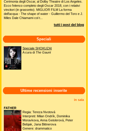
Cerimonia degli Oscar, al Dolby Theatre di Los Angeles.
Ecco l'elenco completo degli Oscar 2018, con i relativi
vincitori (in grassetto). MIGLIOR FILM La forma
dell'acqua - The shape of water - Guillermo del Toro e J.
Miles Dale Chiamami col t...
tutti i post del blog
Speciali
Speciale SHOKUZAI
A cura di
The Gaunt
Ultime recensioni inserite
in sala
FATHER
Regia: Tereza Nvotová
Interpreti: Milan Ondrík, Dominika
Moravkova, Anna Geislerová, Peter
Bebjak, Jana Bittnerova
Genere: drammatico