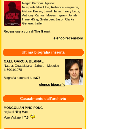
Regia: Kathryn Bigelow
Interpreti: Idris Elba, Rebecca Ferguson,
Gabriel Basso, Jared Harris, Tracy Letts,
Anthony Ramos, Moses Ingram, Jonah
Hauer-King, Greta Lee, Jason Clarke
Genere: thriller
Recensione a cura di
The Gaunt
elenco recensioni
Ultima biografia inserita
GAEL GARCIA BERNAL
Nato a: Guadalajara - Jalisco - Messico
il: 30/11/1978
Biografia a cura di
luisa75
elenco biografie
Casualmente dall'archivio
MONGOLIAN PING PONG
regia di Ning Hao
Voto Visitatori: 7,5