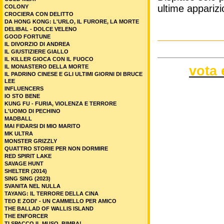
ultime apparizi
COLONY
CROCIERA CON DELITTO
DA HONG KONG: L'URLO, IL FURORE, LA MORTE
DELIBAL - DOLCE VELENO
GOOD FORTUNE
IL DIVORZIO DI ANDREA
IL GIUSTIZIERE GIALLO
IL KILLER GIOCA CON IL FUOCO
vota 
IL MONASTERO DELLA MORTE
IL PADRINO CINESE E GLI ULTIMI GIORNI DI BRUCE
LEE
INFLUENCERS
IO STO BENE
KUNG FU - FURIA, VIOLENZA E TERRORE
L'UOMO DI PECHINO
MADBALL
MAI FIDARSI DI MIO MARITO
MK ULTRA
MONSTER GRIZZLY
QUATTRO STORIE PER NON DORMIRE
RED SPIRIT LAKE
SAVAGE HUNT
SHELTER (2014)
SING SING (2023)
SVANITA NEL NULLA
TAYANG: IL TERRORE DELLA CINA
TEO E ZODI' - UN CAMMELLO PER AMICO
THE BALLAD OF WALLIS ISLAND
THE ENFORCER
TI SPACCO IL MUSO, BIMBA!