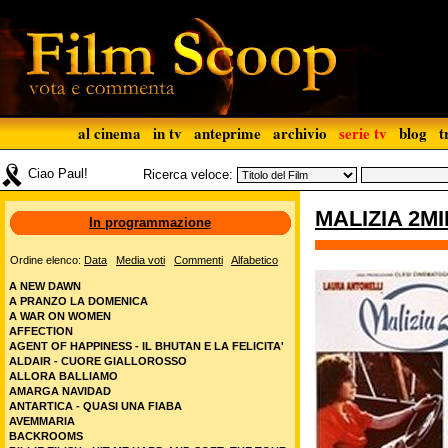
al cinema
in tv
anteprime
archivio
serie tv
blog
t
Ciao Paul!
Ricerca veloce:
MALIZIA 2MI
In programmazione
Ordine elenco:
Data
Media voti
Commenti
Alfabetico
A NEW DAWN
A PRANZO LA DOMENICA
A WAR ON WOMEN
AFFECTION
AGENT OF HAPPINESS - IL BHUTAN E LA FELICITA'
ALDAIR - CUORE GIALLOROSSO
ALLORA BALLIAMO
AMARGA NAVIDAD
ANTARTICA - QUASI UNA FIABA
AVEMMARIA
BACKROOMS