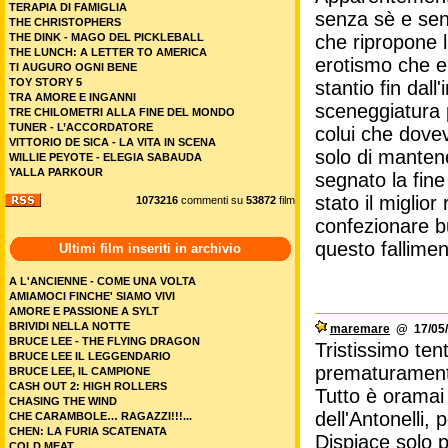
TERAPIA DI FAMIGLIA
senza sè e sen
THE CHRISTOPHERS
che ripropone 
THE DINK - MAGO DEL PICKLEBALL
THE LUNCH: A LETTER TO AMERICA
erotismo che e
TI AUGURO OGNI BENE
TOY STORY 5
stantio fin dal
TRA AMORE E INGANNI
sceneggiatura 
TRE CHILOMETRI ALLA FINE DEL MONDO
TUNER - L’ACCORDATORE
colui che dov
VITTORIO DE SICA - LA VITA IN SCENA
solo di mantene
WILLIE PEYOTE - ELEGIA SABAUDA
YALLA PARKOUR
segnato la fine
stato il miglio
1073216
commenti su
53872
film
confezionare bu
questo fallimen
Ultimi film inseriti in archivio
A L'ANCIENNE - COME UNA VOLTA
AMIAMOCI FINCHE' SIAMO VIVI
AMORE E PASSIONE A SYLT
BRIVIDI NELLA NOTTE
maremare
@ 17/05/
BRUCE LEE - THE FLYING DRAGON
Tristissimo tent
BRUCE LEE IL LEGGENDARIO
prematurament
BRUCE LEE, IL CAMPIONE
CASH OUT 2: HIGH ROLLERS
Tutto è oramai
CHASING THE WIND
dell'Antonelli,
CHE CARAMBOLE… RAGAZZI!!!...
CHEN: LA FURIA SCATENATA
Dispiace solo 
COLD MEAT