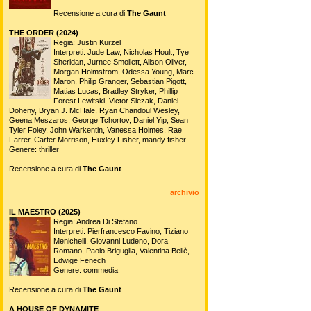
Recensione a cura di
The Gaunt
THE ORDER (2024)
Regia: Justin Kurzel
Interpreti: Jude Law, Nicholas Hoult, Tye
Sheridan, Jurnee Smollett, Alison Oliver,
Morgan Holmstrom, Odessa Young, Marc
Maron, Philip Granger, Sebastian Pigott,
Matias Lucas, Bradley Stryker, Phillip
Forest Lewitski, Victor Slezak, Daniel
Doheny, Bryan J. McHale, Ryan Chandoul Wesley,
Geena Meszaros, George Tchortov, Daniel Yip, Sean
Tyler Foley, John Warkentin, Vanessa Holmes, Rae
Farrer, Carter Morrison, Huxley Fisher, mandy fisher
Genere: thriller
Recensione a cura di
The Gaunt
archivio
IL MAESTRO (2025)
Regia: Andrea Di Stefano
Interpreti: Pierfrancesco Favino, Tiziano
Menichelli, Giovanni Ludeno, Dora
Romano, Paolo Briguglia, Valentina Bellè,
Edwige Fenech
Genere: commedia
Recensione a cura di
The Gaunt
A HOUSE OF DYNAMITE