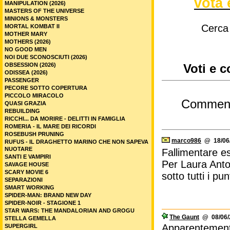
vota 
MANIPULATION (2026)
MASTERS OF THE UNIVERSE
MINIONS & MONSTERS
Cerca
MORTAL KOMBAT II
MOTHER MARY
MOTHERS (2026)
NO GOOD MEN
NOI DUE SCONOSCIUTI (2026)
OBSESSION (2026)
Voti e c
ODISSEA (2026)
PASSENGER
PECORE SOTTO COPERTURA
PICCOLO MIRACOLO
Commen
QUASI GRAZIA
REBUILDING
RICCHI... DA MORIRE - DELITTI IN FAMIGLIA
ROMERIA - IL MARE DEI RICORDI
ROSEBUSH PRUNING
marco986
@ 18/06/
RUFUS - IL DRAGHETTO MARINO CHE NON SAPEVA
NUOTARE
Fallimentare e
SANTI E VAMPIRI
Per Laura Anton
SAVAGE HOUSE
SCARY MOVIE 6
sotto tutti i pun
SEPARAZIONI
SMART WORKING
SPIDER-MAN: BRAND NEW DAY
SPIDER-NOIR - STAGIONE 1
STAR WARS: THE MANDALORIAN AND GROGU
The Gaunt
@ 08/06/2
STELLA GEMELLA
Apparentemente
SUPERGIRL