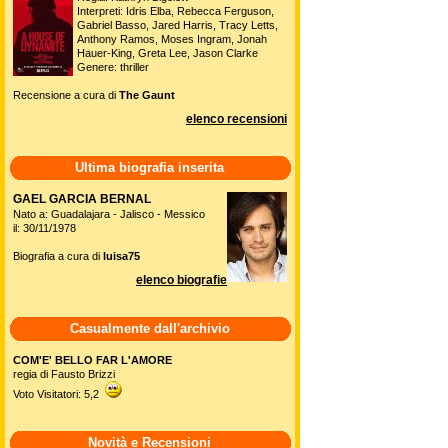
Interpreti: Idris Elba, Rebecca Ferguson,
Gabriel Basso, Jared Harris, Tracy Letts,
Anthony Ramos, Moses Ingram, Jonah
Hauer-King, Greta Lee, Jason Clarke
Genere: thriller
Recensione a cura di
The Gaunt
elenco recensioni
Ultima biografia inserita
GAEL GARCIA BERNAL
Nato a: Guadalajara - Jalisco - Messico
il: 30/11/1978
Biografia a cura di
luisa75
elenco biografie
Casualmente dall'archivio
COM'E' BELLO FAR L'AMORE
regia di Fausto Brizzi
Voto Visitatori: 5,2
Novità e Recensioni