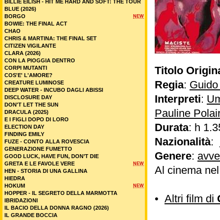
BILLIE EILISH - HIT ME HARD AND SOFT: THE TOUR
BLUE (2026)
BORGO
NEW
BOWIE: THE FINAL ACT
CHAO
CHRIS & MARTINA: THE FINAL SET
CITIZEN VIGILANTE
CLARA (2026)
CON LA PIOGGIA DENTRO
Titolo Origin
CORPI MUTANTI
COS'E' L'AMORE?
Regia
:
Guido
CREATURE LUMINOSE
DEEP WATER - INCUBO DAGLI ABISSI
Interpreti
:
Um
DISCLOSURE DAY
DON'T LET THE SUN
Pauline Polai
DRACULA (2025)
E I FIGLI DOPO DI LORO
Durata
: h 1.3
ELECTION DAY
FINDING EMILY
Nazionalità
:
FUZE - CONTO ALLA ROVESCIA
GENERAZIONE FUMETTO
Genere
:
avve
GOOD LUCK, HAVE FUN, DON’T DIE
GRETA E LE FAVOLE VERE
NEW
Al cinema ne
HEN - STORIA DI UNA GALLINA
HIEDRA
HOKUM
NEW
HOPPER - IL SEGRETO DELLA MARMOTTA
•
Altri film di
IBRIDAZIONI
IL BACIO DELLA DONNA RAGNO (2026)
IL GRANDE BOCCIA