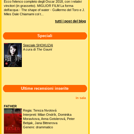
Ecco l'elenco completo degli Oscar 2018, con i relativi
vincitori (in grassetto). MIGLIOR FILM La forma
dell'acqua - The shape of water - Guillermo del Toro e J.
Miles Dale Chiamami col t...
tutti i post del blog
Speciali
Speciale SHOKUZAI
A cura di
The Gaunt
Ultime recensioni inserite
in sala
FATHER
Regia: Tereza Nvotová
Interpreti: Milan Ondrík, Dominika
Moravkova, Anna Geislerová, Peter
Bebjak, Jana Bittnerova
Genere: drammatico