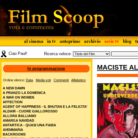
al cinema
in tv
anteprime
archivio
serie tv
blog
t
Ciao Paul!
Ricerca veloce:
MACISTE AL
In programmazione
Ordine elenco:
Data
Media voti
Commenti
Alfabetico
A NEW DAWN
A PRANZO LA DOMENICA
A WAR ON WOMEN
AFFECTION
AGENT OF HAPPINESS - IL BHUTAN E LA FELICITA'
ALDAIR - CUORE GIALLOROSSO
ALLORA BALLIAMO
AMARGA NAVIDAD
ANTARTICA - QUASI UNA FIABA
AVEMMARIA
BACKROOMS