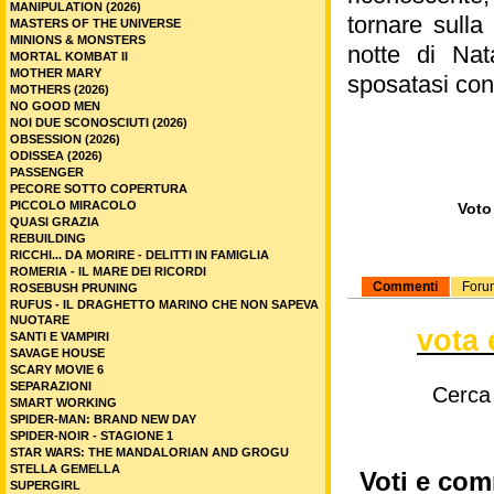
MANIPULATION (2026)
tornare sulla
MASTERS OF THE UNIVERSE
MINIONS & MONSTERS
notte di Nata
MORTAL KOMBAT II
MOTHER MARY
sposatasi con 
MOTHERS (2026)
NO GOOD MEN
NOI DUE SCONOSCIUTI (2026)
OBSESSION (2026)
ODISSEA (2026)
PASSENGER
PECORE SOTTO COPERTURA
PICCOLO MIRACOLO
Voto 
QUASI GRAZIA
REBUILDING
RICCHI... DA MORIRE - DELITTI IN FAMIGLIA
ROMERIA - IL MARE DEI RICORDI
Commenti
Foru
ROSEBUSH PRUNING
RUFUS - IL DRAGHETTO MARINO CHE NON SAPEVA
NUOTARE
vota 
SANTI E VAMPIRI
SAVAGE HOUSE
SCARY MOVIE 6
SEPARAZIONI
Cerca
SMART WORKING
SPIDER-MAN: BRAND NEW DAY
SPIDER-NOIR - STAGIONE 1
STAR WARS: THE MANDALORIAN AND GROGU
STELLA GEMELLA
Voti e com
SUPERGIRL