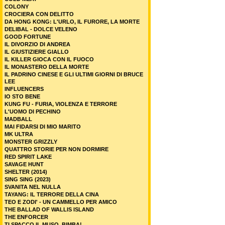
COLONY
CROCIERA CON DELITTO
DA HONG KONG: L'URLO, IL FURORE, LA MORTE
DELIBAL - DOLCE VELENO
GOOD FORTUNE
IL DIVORZIO DI ANDREA
IL GIUSTIZIERE GIALLO
IL KILLER GIOCA CON IL FUOCO
IL MONASTERO DELLA MORTE
IL PADRINO CINESE E GLI ULTIMI GIORNI DI BRUCE
LEE
INFLUENCERS
IO STO BENE
KUNG FU - FURIA, VIOLENZA E TERRORE
L'UOMO DI PECHINO
MADBALL
MAI FIDARSI DI MIO MARITO
MK ULTRA
MONSTER GRIZZLY
QUATTRO STORIE PER NON DORMIRE
RED SPIRIT LAKE
SAVAGE HUNT
SHELTER (2014)
SING SING (2023)
SVANITA NEL NULLA
TAYANG: IL TERRORE DELLA CINA
TEO E ZODI' - UN CAMMELLO PER AMICO
THE BALLAD OF WALLIS ISLAND
THE ENFORCER
TI SPACCO IL MUSO, BIMBA!