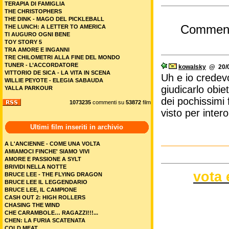
TERAPIA DI FAMIGLIA
THE CHRISTOPHERS
THE DINK - MAGO DEL PICKLEBALL
Commen
THE LUNCH: A LETTER TO AMERICA
TI AUGURO OGNI BENE
TOY STORY 5
TRA AMORE E INGANNI
TRE CHILOMETRI ALLA FINE DEL MONDO
TUNER - L’ACCORDATORE
kowalsky
@ 20/0
VITTORIO DE SICA - LA VITA IN SCENA
Uh e io credev
WILLIE PEYOTE - ELEGIA SABAUDA
giudicarlo obi
YALLA PARKOUR
dei pochissimi f
1073235
commenti su
53872
film
visto per intero
Ultimi film inseriti in archivio
A L'ANCIENNE - COME UNA VOLTA
AMIAMOCI FINCHE' SIAMO VIVI
AMORE E PASSIONE A SYLT
BRIVIDI NELLA NOTTE
vota 
BRUCE LEE - THE FLYING DRAGON
BRUCE LEE IL LEGGENDARIO
BRUCE LEE, IL CAMPIONE
CASH OUT 2: HIGH ROLLERS
CHASING THE WIND
CHE CARAMBOLE… RAGAZZI!!!...
CHEN: LA FURIA SCATENATA
COLD MEAT