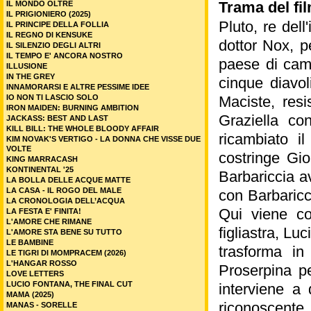
Trama del fil
IL MONDO OLTRE
IL PRIGIONIERO (2025)
Pluto, re dell
IL PRINCIPE DELLA FOLLIA
IL REGNO DI KENSUKE
dottor Nox, p
IL SILENZIO DEGLI ALTRI
IL TEMPO E' ANCORA NOSTRO
paese di camp
ILLUSIONE
IN THE GREY
cinque diavol
INNAMORARSI E ALTRE PESSIME IDEE
IO NON TI LASCIO SOLO
Maciste, resi
IRON MAIDEN: BURNING AMBITION
Graziella co
JACKASS: BEST AND LAST
KILL BILL: THE WHOLE BLOODY AFFAIR
ricambiato i
KIM NOVAK'S VERTIGO - LA DONNA CHE VISSE DUE
VOLTE
costringe Gio
KING MARRACASH
KONTINENTAL '25
Barbariccia a
LA BOLLA DELLE ACQUE MATTE
LA CASA - IL ROGO DEL MALE
con Barbaricc
LA CRONOLOGIA DELL’ACQUA
Qui viene co
LA FESTA E' FINITA!
L'AMORE CHE RIMANE
figliastra, Lu
L'AMORE STA BENE SU TUTTO
LE BAMBINE
trasforma in
LE TIGRI DI MOMPRACEM (2026)
L'HANGAR ROSSO
Proserpina pe
LOVE LETTERS
LUCIO FONTANA, THE FINAL CUT
interviene a 
MAMA (2025)
riconoscente,
MANAS - SORELLE