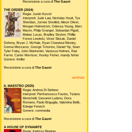
Recensione a cura di
The Gaunt
THE ORDER (2024)
Regia: Justin Kurzel
Interpreti: Jude Law, Nicholas Hoult, Tye
Sheridan, Jurnee Smollett, Alison Oliver,
Morgan Holmstrom, Odessa Young, Marc
Maron, Philip Granger, Sebastian Pigott,
Matias Lucas, Bradley Stryker, Phillip
Forest Lewitski, Victor Slezak, Daniel
Doheny, Bryan J. McHale, Ryan Chandoul Wesley,
Geena Meszaros, George Tchortov, Daniel Yip, Sean
Tyler Foley, John Warkentin, Vanessa Holmes, Rae
Farrer, Carter Morrison, Huxley Fisher, mandy fisher
Genere: thriller
Recensione a cura di
The Gaunt
archivio
IL MAESTRO (2025)
Regia: Andrea Di Stefano
Interpreti: Pierfrancesco Favino, Tiziano
Menichelli, Giovanni Ludeno, Dora
Romano, Paolo Briguglia, Valentina Bellè,
Edwige Fenech
Genere: commedia
Recensione a cura di
The Gaunt
A HOUSE OF DYNAMITE
Regia: Kathryn Bigelow