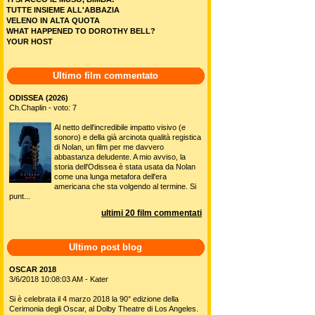
TUTTE INSIEME ALL'ABBAZIA
VELENO IN ALTA QUOTA
WHAT HAPPENED TO DOROTHY BELL?
YOUR HOST
Ultimo film commentato
ODISSEA (2026)
Ch.Chaplin - voto: 7
Al netto dell'incredibile impatto visivo (e
sonoro) e della già arcinota qualità registica
di Nolan, un film per me davvero
abbastanza deludente. A mio avviso, la
storia dell'Odissea è stata usata da Nolan
come una lunga metafora dell'era
americana che sta volgendo al termine. Si
punt...
ultimi 20 film commentati
Ultimo post blog
OSCAR 2018
3/6/2018 10:08:03 AM - Kater
Si è celebrata il 4 marzo 2018 la 90° edizione della
Cerimonia degli Oscar, al Dolby Theatre di Los Angeles.