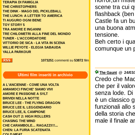
horror,un miste
TERAPIA DI FAMIGLIA
scene tra cui q
THE CHRISTOPHERS
THE DINK - MAGO DEL PICKLEBALL
flashback (ben i
THE LUNCH: A LETTER TO AMERICA
Castle fa un bu
TI AUGURO OGNI BENE
TOY STORY 5
una buona atmo
TRA AMORE E INGANNI
tensione.
TRE CHILOMETRI ALLA FINE DEL MONDO
TUNER - L’ACCORDATORE
Beh certo i qua
VITTORIO DE SICA - LA VITA IN SCENA
comunque un pi
WILLIE PEYOTE - ELEGIA SABAUDA
YALLA PARKOUR
1073251
commenti su
53872
film
The Gaunt
@ 24/03/2
Ultimi film inseriti in archivio
Credo che Maca
che per il valo
A L'ANCIENNE - COME UNA VOLTA
AMIAMOCI FINCHE' SIAMO VIVI
senza lode. Di 
AMORE E PASSIONE A SYLT
BRIVIDI NELLA NOTTE
è un classico g
BRUCE LEE - THE FLYING DRAGON
funzionali allo
BRUCE LEE IL LEGGENDARIO
BRUCE LEE, IL CAMPIONE
della storia ch
CASH OUT 2: HIGH ROLLERS
male il finale 
CHASING THE WIND
CHE CARAMBOLE… RAGAZZI!!!...
CHEN: LA FURIA SCATENATA
COLD MEAT