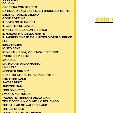
COLONY
CROCIERA CON DELITTO
DA HONG KONG: L'URLO, IL FURORE, LA MORTE
DELIBAL - DOLCE VELENO
vota 
GOOD FORTUNE
IL DIVORZIO DI ANDREA
IL GIUSTIZIERE GIALLO
IL KILLER GIOCA CON IL FUOCO
IL MONASTERO DELLA MORTE
IL PADRINO CINESE E GLI ULTIMI GIORNI DI BRUCE
LEE
INFLUENCERS
IO STO BENE
KUNG FU - FURIA, VIOLENZA E TERRORE
L'UOMO DI PECHINO
MADBALL
MAI FIDARSI DI MIO MARITO
MK ULTRA
MONSTER GRIZZLY
QUATTRO STORIE PER NON DORMIRE
RED SPIRIT LAKE
SAVAGE HUNT
SHELTER (2014)
SING SING (2023)
SVANITA NEL NULLA
TAYANG: IL TERRORE DELLA CINA
TEO E ZODI' - UN CAMMELLO PER AMICO
THE BALLAD OF WALLIS ISLAND
THE ENFORCER
TI SPACCO IL MUSO, BIMBA!