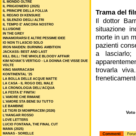
IL MONDO OLTRE
IL PRIGIONIERO (2025)
Trama del fi
IL PRINCIPE DELLA FOLLIA
IL REGNO DI KENSUKE
Il dottor Bar
IL SILENZIO DEGLI ALTRI
IL TEMPO E' ANCORA NOSTRO
situazione i
ILLUSIONE
IN THE GREY
morte in un m
INNAMORARSI E ALTRE PESSIME IDEE
IO NON TI LASCIO SOLO
pazienti cons
IRON MAIDEN: BURNING AMBITION
JACKASS: BEST AND LAST
a lasciarlo
KILL BILL: THE WHOLE BLOODY AFFAIR
apparentemen
KIM NOVAK'S VERTIGO - LA DONNA CHE VISSE DUE
VOLTE
trovarla viv
KING MARRACASH
KONTINENTAL '25
freneticament
LA BOLLA DELLE ACQUE MATTE
LA CASA - IL ROGO DEL MALE
LA CRONOLOGIA DELL’ACQUA
LA FESTA E' FINITA!
L'AMORE CHE RIMANE
L'AMORE STA BENE SU TUTTO
LE BAMBINE
LE TIGRI DI MOMPRACEM (2026)
Voto 
L'HANGAR ROSSO
LOVE LETTERS
LUCIO FONTANA, THE FINAL CUT
MAMA (2025)
MANAS - SORELLE
Commenti
Foru