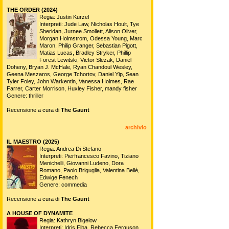
THE ORDER (2024)
Regia: Justin Kurzel
Interpreti: Jude Law, Nicholas Hoult, Tye
Sheridan, Jurnee Smollett, Alison Oliver,
Morgan Holmstrom, Odessa Young, Marc
Maron, Philip Granger, Sebastian Pigott,
Matias Lucas, Bradley Stryker, Phillip
Forest Lewitski, Victor Slezak, Daniel
Doheny, Bryan J. McHale, Ryan Chandoul Wesley,
Geena Meszaros, George Tchortov, Daniel Yip, Sean
Tyler Foley, John Warkentin, Vanessa Holmes, Rae
Farrer, Carter Morrison, Huxley Fisher, mandy fisher
Genere: thriller
Recensione a cura di
The Gaunt
archivio
IL MAESTRO (2025)
Regia: Andrea Di Stefano
Interpreti: Pierfrancesco Favino, Tiziano
Menichelli, Giovanni Ludeno, Dora
Romano, Paolo Briguglia, Valentina Bellè,
Edwige Fenech
Genere: commedia
Recensione a cura di
The Gaunt
A HOUSE OF DYNAMITE
Regia: Kathryn Bigelow
Interpreti: Idris Elba, Rebecca Ferguson,