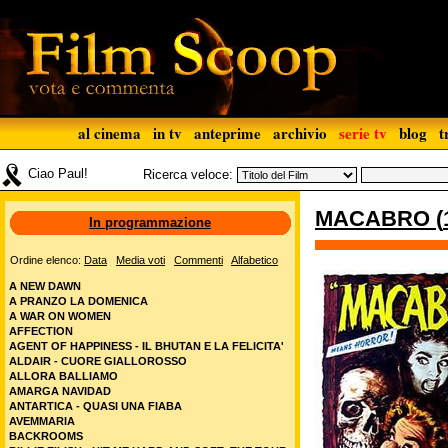
al cinema
in tv
anteprime
archivio
serie tv
blog
t
Ciao Paul!
Ricerca veloce:
MACABRO
(
In programmazione
Ordine elenco:
Data
Media voti
Commenti
Alfabetico
A NEW DAWN
A PRANZO LA DOMENICA
A WAR ON WOMEN
AFFECTION
AGENT OF HAPPINESS - IL BHUTAN E LA FELICITA'
ALDAIR - CUORE GIALLOROSSO
ALLORA BALLIAMO
AMARGA NAVIDAD
ANTARTICA - QUASI UNA FIABA
AVEMMARIA
BACKROOMS