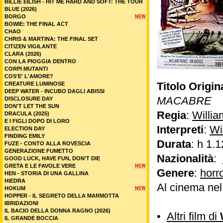
BILLIE EILISH - HIT ME HARD AND SOFT: THE TOUR
BLUE (2026)
BORGO
NEW
BOWIE: THE FINAL ACT
CHAO
CHRIS & MARTINA: THE FINAL SET
CITIZEN VIGILANTE
CLARA (2026)
CON LA PIOGGIA DENTRO
CORPI MUTANTI
COS'E' L'AMORE?
Titolo Origin
CREATURE LUMINOSE
DEEP WATER - INCUBO DAGLI ABISSI
MACABRE
DISCLOSURE DAY
DON'T LET THE SUN
Regia
:
Willia
DRACULA (2025)
E I FIGLI DOPO DI LORO
Interpreti
:
Wi
ELECTION DAY
FINDING EMILY
Durata
: h 1.1
FUZE - CONTO ALLA ROVESCIA
GENERAZIONE FUMETTO
Nazionalità
:
GOOD LUCK, HAVE FUN, DON’T DIE
GRETA E LE FAVOLE VERE
NEW
Genere
:
horr
HEN - STORIA DI UNA GALLINA
HIEDRA
Al cinema nel
HOKUM
NEW
HOPPER - IL SEGRETO DELLA MARMOTTA
IBRIDAZIONI
IL BACIO DELLA DONNA RAGNO (2026)
•
Altri film di
IL GRANDE BOCCIA