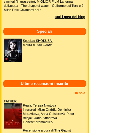
vincitori (in grassetto). MIGLIOR FILM La forma
dell'acqua - The shape of water - Guillermo del Toro e J.
Miles Dale Chiamami col t...
tutti i post del blog
Speciali
Speciale SHOKUZAI
A cura di
The Gaunt
Ultime recensioni inserite
in sala
FATHER
Regia: Tereza Nvotová
Interpreti: Milan Ondrík, Dominika
Moravkova, Anna Geislerová, Peter
Bebjak, Jana Bittnerova
Genere: drammatico
Recensione a cura di
The Gaunt