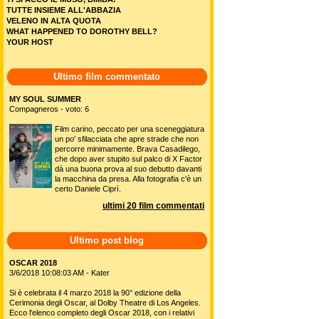
TUTTE INSIEME ALL'ABBAZIA
VELENO IN ALTA QUOTA
WHAT HAPPENED TO DOROTHY BELL?
YOUR HOST
Ultimo film commentato
MY SOUL SUMMER
Compagneros - voto: 6
Film carino, peccato per una sceneggiatura
un po' sfilacciata che apre strade che non
percorre minimamente. Brava Casadilego,
che dopo aver stupito sul palco di X Factor
dà una buona prova al suo debutto davanti
la macchina da presa. Alla fotografia c'è un
certo Daniele Ciprì.
ultimi 20 film commentati
Ultimo post blog
OSCAR 2018
3/6/2018 10:08:03 AM - Kater
Si è celebrata il 4 marzo 2018 la 90° edizione della
Cerimonia degli Oscar, al Dolby Theatre di Los Angeles.
Ecco l'elenco completo degli Oscar 2018, con i relativi