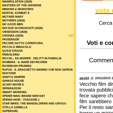
MANIPULATION (2026)
MASTERS OF THE UNIVERSE
vota 
MINIONS & MONSTERS
MORTAL KOMBAT II
MOTHER MARY
MOTHERS (2026)
Cerca
NO GOOD MEN
NOI DUE SCONOSCIUTI (2026)
OBSESSION (2026)
ODISSEA (2026)
HOT
PASSENGER
Voti e co
PECORE SOTTO COPERTURA
PICCOLO MIRACOLO
QUASI GRAZIA
REBUILDING
RICCHI... DA MORIRE - DELITTI IN FAMIGLIA
Commen
ROMERIA - IL MARE DEI RICORDI
ROSEBUSH PRUNING
RUFUS - IL DRAGHETTO MARINO CHE NON SAPEVA
NUOTARE
SANTI E VAMPIRI
alex94
@ 24/12/2015 1
SAVAGE HOUSE
Vecchio film di
SCARY MOVIE 6
SEPARAZIONI
trovata pubblic
SMART WORKING
fece sapere che
SPIDER-MAN: BRAND NEW DAY
SPIDER-NOIR - STAGIONE 1
film sarebbero s
STAR WARS: THE MANDALORIAN AND GROGU
Per il resto si
STELLA GEMELLA
SUPERGIRL