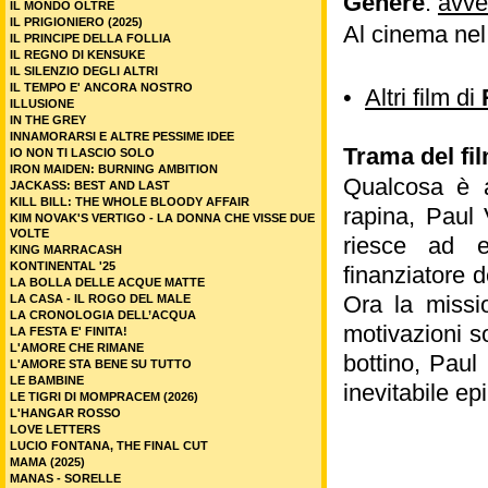
Genere
:
avve
IL MONDO OLTRE
IL PRIGIONIERO (2025)
Al cinema nel
IL PRINCIPE DELLA FOLLIA
IL REGNO DI KENSUKE
IL SILENZIO DEGLI ALTRI
IL TEMPO E' ANCORA NOSTRO
•
Altri film di
ILLUSIONE
IN THE GREY
INNAMORARSI E ALTRE PESSIME IDEE
Trama del fi
IO NON TI LASCIO SOLO
IRON MAIDEN: BURNING AMBITION
Qualcosa è a
JACKASS: BEST AND LAST
KILL BILL: THE WHOLE BLOODY AFFAIR
rapina, Paul 
KIM NOVAK'S VERTIGO - LA DONNA CHE VISSE DUE
VOLTE
riesce ad ev
KING MARRACASH
KONTINENTAL '25
finanziatore 
LA BOLLA DELLE ACQUE MATTE
Ora la missi
LA CASA - IL ROGO DEL MALE
LA CRONOLOGIA DELL’ACQUA
motivazioni s
LA FESTA E' FINITA!
L'AMORE CHE RIMANE
bottino, Paul 
L'AMORE STA BENE SU TUTTO
LE BAMBINE
inevitabile ep
LE TIGRI DI MOMPRACEM (2026)
L'HANGAR ROSSO
LOVE LETTERS
LUCIO FONTANA, THE FINAL CUT
MAMA (2025)
MANAS - SORELLE