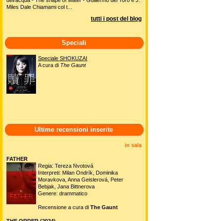
Miles Dale Chiamami col t...
tutti i post del blog
Speciali
Speciale SHOKUZAI
A cura di
The Gaunt
Ultime recensioni inserite
in sala
FATHER
Regia: Tereza Nvotová
Interpreti: Milan Ondrík, Dominika
Moravkova, Anna Geislerová, Peter
Bebjak, Jana Bittnerova
Genere: drammatico
Recensione a cura di
The Gaunt
THE ORDER (2024)