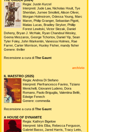
Regia: Justin Kurzel
Interpreti: Jude Law, Nicholas Hoult, Tye
Sheridan, Jurnee Smollett, Alison Oliver,
Morgan Holmstrom, Odessa Young, Marc
Maron, Philip Granger, Sebastian Pigott,
Matias Lucas, Bradley Stryker, Phillip
Forest Lewitski, Victor Slezak, Daniel
Doheny, Bryan J. McHale, Ryan Chandoul Wesley,
Geena Meszaros, George Tchortov, Daniel Yip, Sean
Tyler Foley, John Warkentin, Vanessa Holmes, Rae
Farrer, Carter Morrison, Huxley Fisher, mandy fisher
Genere: thriller
Recensione a cura di
The Gaunt
archivio
IL MAESTRO (2025)
Regia: Andrea Di Stefano
Interpreti: Pierfrancesco Favino, Tiziano
Menichelli, Giovanni Ludeno, Dora
Romano, Paolo Briguglia, Valentina Bellè,
Edwige Fenech
Genere: commedia
Recensione a cura di
The Gaunt
A HOUSE OF DYNAMITE
Regia: Kathryn Bigelow
Interpreti: Idris Elba, Rebecca Ferguson,
Gabriel Basso, Jared Harris, Tracy Letts,