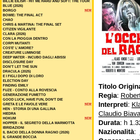
BILLIE EILISH - HIT ME HARD AND SOFT: THE TOUR
BLUE (2026)
BORGO
NEW
BOWIE: THE FINAL ACT
CHAO
CHRIS & MARTINA: THE FINAL SET
CITIZEN VIGILANTE
CLARA (2026)
CON LA PIOGGIA DENTRO
CORPI MUTANTI
COS'E' L'AMORE?
CREATURE LUMINOSE
DEEP WATER - INCUBO DAGLI ABISSI
DISCLOSURE DAY
DON'T LET THE SUN
DRACULA (2025)
E I FIGLI DOPO DI LORO
ELECTION DAY
Titolo Origin
FINDING EMILY
FUZE - CONTO ALLA ROVESCIA
Regia
:
Rober
GENERAZIONE FUMETTO
GOOD LUCK, HAVE FUN, DON’T DIE
Interpreti
:
Kl
GRETA E LE FAVOLE VERE
NEW
HEN - STORIA DI UNA GALLINA
Claudio Biav
HIEDRA
HOKUM
NEW
Durata
: h 1.3
HOPPER - IL SEGRETO DELLA MARMOTTA
IBRIDAZIONI
Nazionalità
:
IL BACIO DELLA DONNA RAGNO (2026)
IL GRANDE BOCCIA