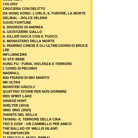
COLONY
CROCIERA CON DELITTO
DA HONG KONG: L'URLO, IL FURORE, LA MORTE
DELIBAL - DOLCE VELENO
GOOD FORTUNE
IL DIVORZIO DI ANDREA
IL GIUSTIZIERE GIALLO
IL KILLER GIOCA CON IL FUOCO
IL MONASTERO DELLA MORTE
IL PADRINO CINESE E GLI ULTIMI GIORNI DI BRUCE
LEE
INFLUENCERS
IO STO BENE
KUNG FU - FURIA, VIOLENZA E TERRORE
L'UOMO DI PECHINO
MADBALL
MAI FIDARSI DI MIO MARITO
MK ULTRA
MONSTER GRIZZLY
QUATTRO STORIE PER NON DORMIRE
RED SPIRIT LAKE
SAVAGE HUNT
SHELTER (2014)
SING SING (2023)
SVANITA NEL NULLA
TAYANG: IL TERRORE DELLA CINA
TEO E ZODI' - UN CAMMELLO PER AMICO
THE BALLAD OF WALLIS ISLAND
THE ENFORCER
TI SPACCO IL MUSO, BIMBA!