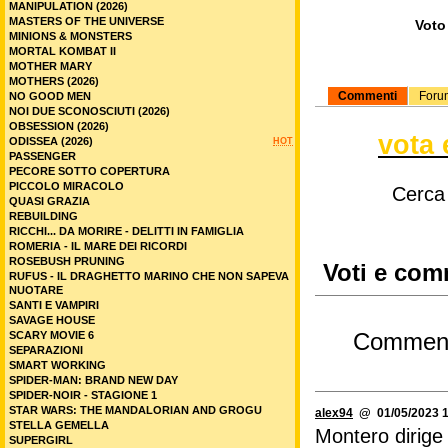
MANIPULATION (2026)
MASTERS OF THE UNIVERSE
Voto 
MINIONS & MONSTERS
MORTAL KOMBAT II
MOTHER MARY
MOTHERS (2026)
Commenti
Foru
NO GOOD MEN
NOI DUE SCONOSCIUTI (2026)
OBSESSION (2026)
vota 
ODISSEA (2026)
HOT
PASSENGER
PECORE SOTTO COPERTURA
PICCOLO MIRACOLO
Cerca
QUASI GRAZIA
REBUILDING
RICCHI... DA MORIRE - DELITTI IN FAMIGLIA
ROMERIA - IL MARE DEI RICORDI
ROSEBUSH PRUNING
Voti e com
RUFUS - IL DRAGHETTO MARINO CHE NON SAPEVA
NUOTARE
SANTI E VAMPIRI
SAVAGE HOUSE
SCARY MOVIE 6
Commen
SEPARAZIONI
SMART WORKING
SPIDER-MAN: BRAND NEW DAY
SPIDER-NOIR - STAGIONE 1
STAR WARS: THE MANDALORIAN AND GROGU
alex94
@ 01/05/2023 1
STELLA GEMELLA
Montero dirige 
SUPERGIRL