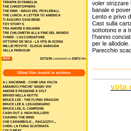
voler strizzare
TERAPIA DI FAMIGLIA
THE CHRISTOPHERS
banale e pover
THE DINK - MAGO DEL PICKLEBALL
THE LUNCH: A LETTER TO AMERICA
Lento e privo d
TI AUGURO OGNI BENE
Cast sulla car
TOY STORY 5
TRA AMORE E INGANNI
sottotono e a t
TRE CHILOMETRI ALLA FINE DEL MONDO
l'hanno concia
TUNER - L’ACCORDATORE
VITTORIO DE SICA - LA VITA IN SCENA
per le allodole.
WILLIE PEYOTE - ELEGIA SABAUDA
Parecchio scad
YALLA PARKOUR
1073236
commenti su
53872
film
Ultimi film inseriti in archivio
A L'ANCIENNE - COME UNA VOLTA
vota 
AMIAMOCI FINCHE' SIAMO VIVI
AMORE E PASSIONE A SYLT
BRIVIDI NELLA NOTTE
BRUCE LEE - THE FLYING DRAGON
BRUCE LEE IL LEGGENDARIO
BRUCE LEE, IL CAMPIONE
CASH OUT 2: HIGH ROLLERS
CHASING THE WIND
CHE CARAMBOLE… RAGAZZI!!!...
CHEN: LA FURIA SCATENATA
COLD MEAT