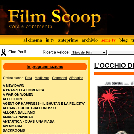
al cinema
in tv
anteprime
archivio
serie tv
blog
t
Ciao Paul!
Ricerca veloce:
L'OCCHIO 
In programmazione
Ordine elenco:
Data
Media voti
Commenti
Alfabetico
A NEW DAWN
A PRANZO LA DOMENICA
A WAR ON WOMEN
AFFECTION
AGENT OF HAPPINESS - IL BHUTAN E LA FELICITA'
ALDAIR - CUORE GIALLOROSSO
ALLORA BALLIAMO
AMARGA NAVIDAD
ANTARTICA - QUASI UNA FIABA
AVEMMARIA
BACKROOMS