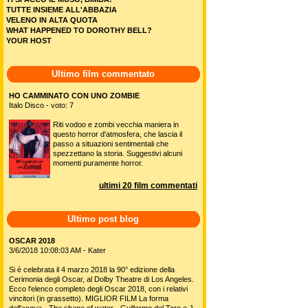
TUTTE INSIEME ALL'ABBAZIA
VELENO IN ALTA QUOTA
WHAT HAPPENED TO DOROTHY BELL?
YOUR HOST
Ultimo film commentato
HO CAMMINATO CON UNO ZOMBIE
Italo Disco - voto: 7
Riti vodoo e zombi vecchia maniera in
questo horror d'atmosfera, che lascia il
passo a situazioni sentimentali che
spezzettano la storia. Suggestivi alcuni
momenti puramente horror.
ultimi 20 film commentati
Ultimo post blog
OSCAR 2018
3/6/2018 10:08:03 AM - Kater
Si è celebrata il 4 marzo 2018 la 90° edizione della
Cerimonia degli Oscar, al Dolby Theatre di Los Angeles.
Ecco l'elenco completo degli Oscar 2018, con i relativi
vincitori (in grassetto). MIGLIOR FILM La forma
dell'acqua - The shape of water - Guillermo del Toro e J.