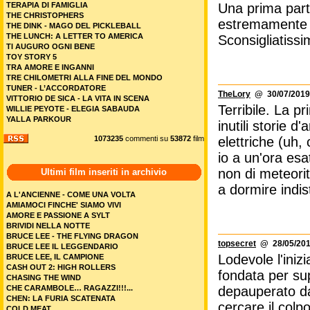
TERAPIA DI FAMIGLIA
Una prima parte 
THE CHRISTOPHERS
estremamente f
THE DINK - MAGO DEL PICKLEBALL
THE LUNCH: A LETTER TO AMERICA
Sconsigliatissi
TI AUGURO OGNI BENE
TOY STORY 5
TRA AMORE E INGANNI
TRE CHILOMETRI ALLA FINE DEL MONDO
TUNER - L’ACCORDATORE
TheLory
@ 30/07/2019
VITTORIO DE SICA - LA VITA IN SCENA
Terribile. La p
WILLIE PEYOTE - ELEGIA SABAUDA
YALLA PARKOUR
inutili storie 
1073235
commenti su
53872
film
elettriche (uh,
io a un'ora esa
non di meteorit
Ultimi film inseriti in archivio
a dormire indis
A L'ANCIENNE - COME UNA VOLTA
AMIAMOCI FINCHE' SIAMO VIVI
AMORE E PASSIONE A SYLT
BRIVIDI NELLA NOTTE
BRUCE LEE - THE FLYING DRAGON
topsecret
@ 28/05/201
BRUCE LEE IL LEGGENDARIO
Lodevole l'inizi
BRUCE LEE, IL CAMPIONE
CASH OUT 2: HIGH ROLLERS
fondata per sup
CHASING THE WIND
CHE CARAMBOLE… RAGAZZI!!!...
depauperato da
CHEN: LA FURIA SCATENATA
cercare il colpo
COLD MEAT