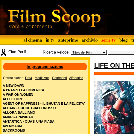
al cinema
in tv
anteprime
archivio
serie tv
blog
t
Ciao Paul!
Ricerca veloce:
LIFE ON THE
In programmazione
Ordine elenco:
Data
Media voti
Commenti
Alfabetico
A NEW DAWN
A PRANZO LA DOMENICA
A WAR ON WOMEN
AFFECTION
AGENT OF HAPPINESS - IL BHUTAN E LA FELICITA'
ALDAIR - CUORE GIALLOROSSO
ALLORA BALLIAMO
AMARGA NAVIDAD
ANTARTICA - QUASI UNA FIABA
AVEMMARIA
BACKROOMS