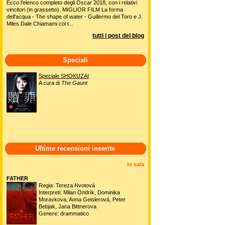
Ecco l'elenco completo degli Oscar 2018, con i relativi
vincitori (in grassetto). MIGLIOR FILM La forma
dell'acqua - The shape of water - Guillermo del Toro e J.
Miles Dale Chiamami col t...
tutti i post del blog
Speciali
Speciale SHOKUZAI
A cura di
The Gaunt
Ultime recensioni inserite
in sala
FATHER
Regia: Tereza Nvotová
Interpreti: Milan Ondrík, Dominika
Moravkova, Anna Geislerová, Peter
Bebjak, Jana Bittnerova
Genere: drammatico