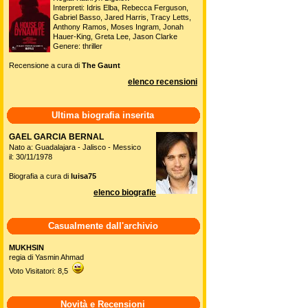
Interpreti: Idris Elba, Rebecca Ferguson,
Gabriel Basso, Jared Harris, Tracy Letts,
Anthony Ramos, Moses Ingram, Jonah
Hauer-King, Greta Lee, Jason Clarke
Genere: thriller
Recensione a cura di
The Gaunt
elenco recensioni
Ultima biografia inserita
GAEL GARCIA BERNAL
Nato a: Guadalajara - Jalisco - Messico
il: 30/11/1978
Biografia a cura di
luisa75
elenco biografie
Casualmente dall'archivio
MUKHSIN
regia di Yasmin Ahmad
Voto Visitatori: 8,5
Novità e Recensioni