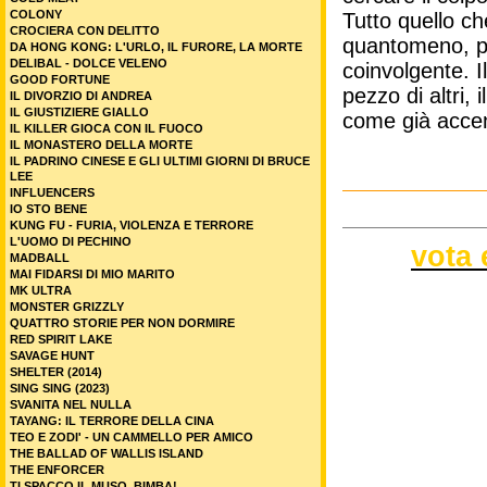
COLONY
Tutto quello c
CROCIERA CON DELITTO
quantomeno, pr
DA HONG KONG: L'URLO, IL FURORE, LA MORTE
DELIBAL - DOLCE VELENO
coinvolgente. I
GOOD FORTUNE
pezzo di altri,
IL DIVORZIO DI ANDREA
IL GIUSTIZIERE GIALLO
come già accenn
IL KILLER GIOCA CON IL FUOCO
IL MONASTERO DELLA MORTE
IL PADRINO CINESE E GLI ULTIMI GIORNI DI BRUCE
LEE
INFLUENCERS
IO STO BENE
KUNG FU - FURIA, VIOLENZA E TERRORE
L'UOMO DI PECHINO
vota 
MADBALL
MAI FIDARSI DI MIO MARITO
MK ULTRA
MONSTER GRIZZLY
QUATTRO STORIE PER NON DORMIRE
RED SPIRIT LAKE
SAVAGE HUNT
SHELTER (2014)
SING SING (2023)
SVANITA NEL NULLA
TAYANG: IL TERRORE DELLA CINA
TEO E ZODI' - UN CAMMELLO PER AMICO
THE BALLAD OF WALLIS ISLAND
THE ENFORCER
TI SPACCO IL MUSO, BIMBA!