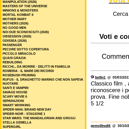
MANIPULATION (2026)
MASTERS OF THE UNIVERSE
MINIONS & MONSTERS
Cerca
MORTAL KOMBAT II
MOTHER MARY
MOTHERS (2026)
NO GOOD MEN
NOI DUE SCONOSCIUTI (2026)
Voti e co
OBSESSION (2026)
ODISSEA (2026)
PASSENGER
PECORE SOTTO COPERTURA
PICCOLO MIRACOLO
Commen
QUASI GRAZIA
REBUILDING
RICCHI... DA MORIRE - DELITTI IN FAMIGLIA
ROMERIA - IL MARE DEI RICORDI
ROSEBUSH PRUNING
bellin1
@ 05/03/2022
RUFUS - IL DRAGHETTO MARINO CHE NON SAPEVA
Classico film , 
NUOTARE
SANTI E VAMPIRI
riconoscere i p
SAVAGE HOUSE
prova. Fine no
SCARY MOVIE 6
SEPARAZIONI
5 1/2
SMART WORKING
SPIDER-MAN: BRAND NEW DAY
SPIDER-NOIR - STAGIONE 1
STAR WARS: THE MANDALORIAN AND GROGU
STELLA GEMELLA
gemellino86
@ 30/10/2
SUPERGIRL