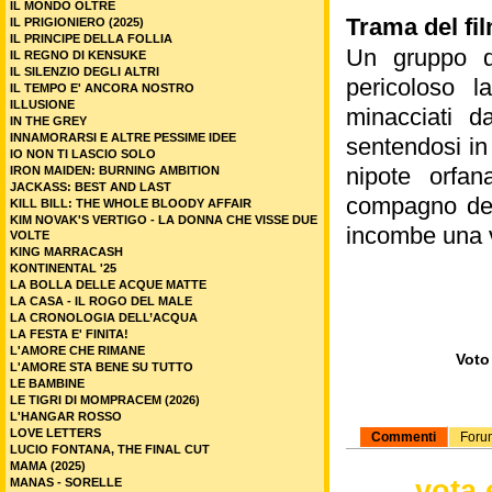
IL MONDO OLTRE
Trama del fil
IL PRIGIONIERO (2025)
IL PRINCIPE DELLA FOLLIA
Un gruppo di
IL REGNO DI KENSUKE
IL SILENZIO DEGLI ALTRI
pericoloso la
IL TEMPO E' ANCORA NOSTRO
ILLUSIONE
minacciati d
IN THE GREY
INNAMORARSI E ALTRE PESSIME IDEE
sentendosi in 
IO NON TI LASCIO SOLO
nipote orfan
IRON MAIDEN: BURNING AMBITION
JACKASS: BEST AND LAST
compagno dell
KILL BILL: THE WHOLE BLOODY AFFAIR
KIM NOVAK'S VERTIGO - LA DONNA CHE VISSE DUE
incombe una v
VOLTE
KING MARRACASH
KONTINENTAL '25
LA BOLLA DELLE ACQUE MATTE
LA CASA - IL ROGO DEL MALE
LA CRONOLOGIA DELL’ACQUA
LA FESTA E' FINITA!
L'AMORE CHE RIMANE
Voto 
L'AMORE STA BENE SU TUTTO
LE BAMBINE
LE TIGRI DI MOMPRACEM (2026)
L'HANGAR ROSSO
LOVE LETTERS
Commenti
Foru
LUCIO FONTANA, THE FINAL CUT
MAMA (2025)
vota 
MANAS - SORELLE