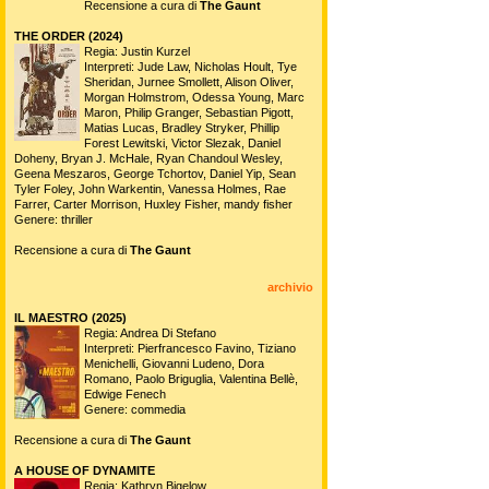
Recensione a cura di
The Gaunt
THE ORDER (2024)
Regia: Justin Kurzel
Interpreti: Jude Law, Nicholas Hoult, Tye
Sheridan, Jurnee Smollett, Alison Oliver,
Morgan Holmstrom, Odessa Young, Marc
Maron, Philip Granger, Sebastian Pigott,
Matias Lucas, Bradley Stryker, Phillip
Forest Lewitski, Victor Slezak, Daniel
Doheny, Bryan J. McHale, Ryan Chandoul Wesley,
Geena Meszaros, George Tchortov, Daniel Yip, Sean
Tyler Foley, John Warkentin, Vanessa Holmes, Rae
Farrer, Carter Morrison, Huxley Fisher, mandy fisher
Genere: thriller
Recensione a cura di
The Gaunt
archivio
IL MAESTRO (2025)
Regia: Andrea Di Stefano
Interpreti: Pierfrancesco Favino, Tiziano
Menichelli, Giovanni Ludeno, Dora
Romano, Paolo Briguglia, Valentina Bellè,
Edwige Fenech
Genere: commedia
Recensione a cura di
The Gaunt
A HOUSE OF DYNAMITE
Regia: Kathryn Bigelow