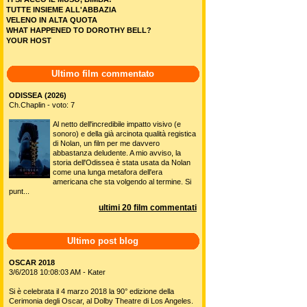
TUTTE INSIEME ALL'ABBAZIA
VELENO IN ALTA QUOTA
WHAT HAPPENED TO DOROTHY BELL?
YOUR HOST
Ultimo film commentato
ODISSEA (2026)
Ch.Chaplin - voto: 7
Al netto dell'incredibile impatto visivo (e
sonoro) e della già arcinota qualità registica
di Nolan, un film per me davvero
abbastanza deludente. A mio avviso, la
storia dell'Odissea è stata usata da Nolan
come una lunga metafora dell'era
americana che sta volgendo al termine. Si
punt...
ultimi 20 film commentati
Ultimo post blog
OSCAR 2018
3/6/2018 10:08:03 AM - Kater
Si è celebrata il 4 marzo 2018 la 90° edizione della
Cerimonia degli Oscar, al Dolby Theatre di Los Angeles.