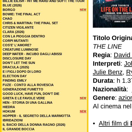
BILLIE EILISH - HIT ME HARD AND SOFT: THE TOUR
BLUE (2026)
BORGO
NEW
BOWIE: THE FINAL ACT
CHAO
CHRIS & MARTINA: THE FINAL SET
CITIZEN VIGILANTE
CLARA (2026)
Titolo Origin
CON LA PIOGGIA DENTRO
CORPI MUTANTI
THE LINE
COS'E' L'AMORE?
CREATURE LUMINOSE
Regia
:
David
DEEP WATER - INCUBO DAGLI ABISSI
DISCLOSURE DAY
Interpreti
:
Jo
DON'T LET THE SUN
DRACULA (2025)
Julie Benz
,
R
E I FIGLI DOPO DI LORO
ELECTION DAY
Durata
: h 1.3
FINDING EMILY
FUZE - CONTO ALLA ROVESCIA
Nazionalità
:
GENERAZIONE FUMETTO
GOOD LUCK, HAVE FUN, DON’T DIE
Genere
:
azio
GRETA E LE FAVOLE VERE
NEW
HEN - STORIA DI UNA GALLINA
Al cinema ne
HIEDRA
HOKUM
NEW
HOPPER - IL SEGRETO DELLA MARMOTTA
IBRIDAZIONI
•
Altri film di
IL BACIO DELLA DONNA RAGNO (2026)
IL GRANDE BOCCIA