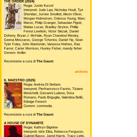
THE ORDER (2024)
Regia: Justin Kurzel
Interpreti: Jude Law, Nicholas Hoult, Tye
Sheridan, Jurnee Smollett, Alison Oliver,
Morgan Holmstrom, Odessa Young, Marc
Maron, Philip Granger, Sebastian Pigott,
Matias Lucas, Bradley Stryker, Phillip
Forest Lewitski, Victor Slezak, Daniel
Doheny, Bryan J. McHale, Ryan Chandoul Wesley,
Geena Meszaros, George Tchortov, Daniel Yip, Sean
Tyler Foley, John Warkentin, Vanessa Holmes, Rae
Farrer, Carter Morrison, Huxley Fisher, mandy fisher
Genere: thriller
Recensione a cura di
The Gaunt
archivio
IL MAESTRO (2025)
Regia: Andrea Di Stefano
Interpreti: Pierfrancesco Favino, Tiziano
Menichelli, Giovanni Ludeno, Dora
Romano, Paolo Briguglia, Valentina Bellè,
Edwige Fenech
Genere: commedia
Recensione a cura di
The Gaunt
A HOUSE OF DYNAMITE
Regia: Kathryn Bigelow
Interpreti: Idris Elba, Rebecca Ferguson,
Gabriel Basso, Jared Harris, Tracy Letts,