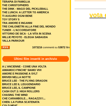
TERAPIA DI FAMIGLIA
THE CHRISTOPHERS
THE DINK - MAGO DEL PICKLEBALL
THE LUNCH: A LETTER TO AMERICA
vota 
TI AUGURO OGNI BENE
TOY STORY 5
TRA AMORE E INGANNI
TRE CHILOMETRI ALLA FINE DEL MONDO
TUNER - L’ACCORDATORE
VITTORIO DE SICA - LA VITA IN SCENA
WILLIE PEYOTE - ELEGIA SABAUDA
YALLA PARKOUR
1073216
commenti su
53872
film
Ultimi film inseriti in archivio
A L'ANCIENNE - COME UNA VOLTA
AMIAMOCI FINCHE' SIAMO VIVI
AMORE E PASSIONE A SYLT
BRIVIDI NELLA NOTTE
BRUCE LEE - THE FLYING DRAGON
BRUCE LEE IL LEGGENDARIO
BRUCE LEE, IL CAMPIONE
CASH OUT 2: HIGH ROLLERS
CHASING THE WIND
CHE CARAMBOLE… RAGAZZI!!!...
CHEN: LA FURIA SCATENATA
COLD MEAT