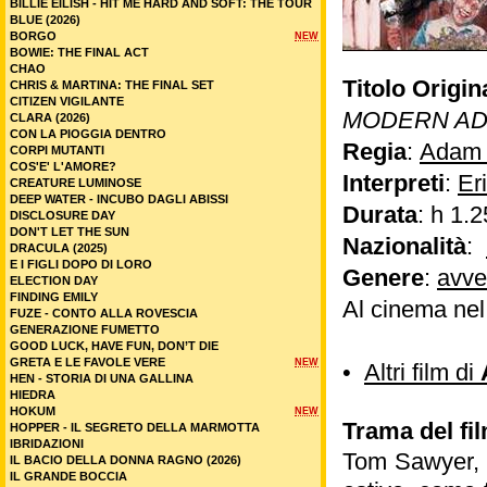
BILLIE EILISH - HIT ME HARD AND SOFT: THE TOUR
BLUE (2026)
BORGO
NEW
BOWIE: THE FINAL ACT
CHAO
Titolo Origin
CHRIS & MARTINA: THE FINAL SET
CITIZEN VIGILANTE
MODERN AD
CLARA (2026)
CON LA PIOGGIA DENTRO
Regia
:
Adam
CORPI MUTANTI
COS'E' L'AMORE?
Interpreti
:
Er
CREATURE LUMINOSE
DEEP WATER - INCUBO DAGLI ABISSI
Durata
: h 1.2
DISCLOSURE DAY
DON'T LET THE SUN
Nazionalità
:
DRACULA (2025)
E I FIGLI DOPO DI LORO
Genere
:
avve
ELECTION DAY
FINDING EMILY
Al cinema ne
FUZE - CONTO ALLA ROVESCIA
GENERAZIONE FUMETTO
GOOD LUCK, HAVE FUN, DON’T DIE
GRETA E LE FAVOLE VERE
NEW
•
Altri film di
HEN - STORIA DI UNA GALLINA
HIEDRA
HOKUM
NEW
Trama del fi
HOPPER - IL SEGRETO DELLA MARMOTTA
IBRIDAZIONI
Tom Sawyer, u
IL BACIO DELLA DONNA RAGNO (2026)
IL GRANDE BOCCIA