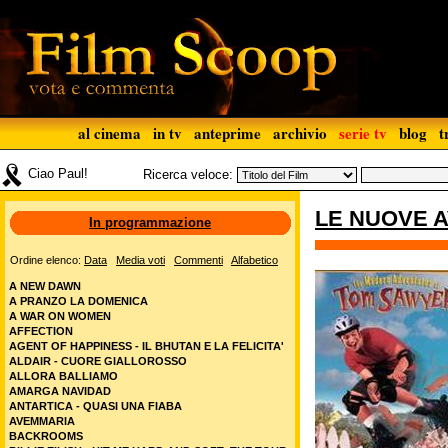
al cinema
in tv
anteprime
archivio
serie tv
blog
t
Ciao Paul!
Ricerca veloce:
LE NUOVE 
In programmazione
Ordine elenco:
Data
Media voti
Commenti
Alfabetico
A NEW DAWN
A PRANZO LA DOMENICA
A WAR ON WOMEN
AFFECTION
AGENT OF HAPPINESS - IL BHUTAN E LA FELICITA'
ALDAIR - CUORE GIALLOROSSO
ALLORA BALLIAMO
AMARGA NAVIDAD
ANTARTICA - QUASI UNA FIABA
AVEMMARIA
BACKROOMS