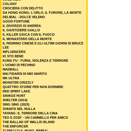
COLONY
CROCIERA CON DELITTO
DA HONG KONG: L'URLO, IL FURORE, LA MORTE
DELIBAL - DOLCE VELENO
GOOD FORTUNE
IL DIVORZIO DI ANDREA
IL GIUSTIZIERE GIALLO
IL KILLER GIOCA CON IL FUOCO
IL MONASTERO DELLA MORTE
IL PADRINO CINESE E GLI ULTIMI GIORNI DI BRUCE
LEE
INFLUENCERS
IO STO BENE
KUNG FU - FURIA, VIOLENZA E TERRORE
L'UOMO DI PECHINO
MADBALL
MAI FIDARSI DI MIO MARITO
MK ULTRA
MONSTER GRIZZLY
QUATTRO STORIE PER NON DORMIRE
RED SPIRIT LAKE
SAVAGE HUNT
SHELTER (2014)
SING SING (2023)
SVANITA NEL NULLA
TAYANG: IL TERRORE DELLA CINA
TEO E ZODI' - UN CAMMELLO PER AMICO
THE BALLAD OF WALLIS ISLAND
THE ENFORCER
TI SPACCO IL MUSO, BIMBA!