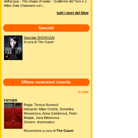
dell'acqua - The shape of water - Guillermo del Toro e J.
Miles Dale Chiamami col t...
tutti i post del blog
Speciali
Speciale SHOKUZAI
A cura di
The Gaunt
Ultime recensioni inserite
in sala
FATHER
Regia: Tereza Nvotová
Interpreti: Milan Ondrík, Dominika
Moravkova, Anna Geislerová, Peter
Bebjak, Jana Bittnerova
Genere: drammatico
Recensione a cura di
The Gaunt