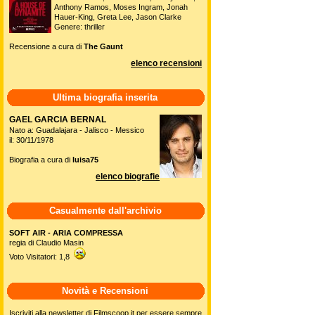
Anthony Ramos, Moses Ingram, Jonah
Hauer-King, Greta Lee, Jason Clarke
Genere: thriller
Recensione a cura di
The Gaunt
elenco recensioni
Ultima biografia inserita
GAEL GARCIA BERNAL
Nato a: Guadalajara - Jalisco - Messico
il: 30/11/1978
Biografia a cura di
luisa75
elenco biografie
Casualmente dall'archivio
SOFT AIR - ARIA COMPRESSA
regia di Claudio Masin
Voto Visitatori: 1,8
Novità e Recensioni
Iscriviti alla newsletter di Filmscoop.it per essere sempre