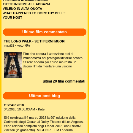
TUTTE INSIEME ALL'ABBAZIA
VELENO IN ALTA QUOTA
WHAT HAPPENED TO DOROTHY BELL?
YOUR HOST
Ultimo film commentato
THE LONG WALK - SE TI FERMI MUORI
maxi82 - voto: 6½
Film che cattura l' attenzione e ci si
immedesima nei protagonisti,forse poteva
essere ancora più crudo ma resta un
degno film da meritare una visione
ultimi 20 film commentati
Ultimo post blog
OSCAR 2018
3/6/2018 10:08:03 AM - Kater
Si è celebrata il 4 marzo 2018 la 90° edizione della
Cerimonia degli Oscar, al Dolby Theatre di Los Angeles.
Ecco l'elenco completo degli Oscar 2018, con i relativi
vincitori (in grassetto). MIGLIOR FILM La forma