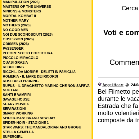
MANIPULATION (2026)
MASTERS OF THE UNIVERSE
Cerca
MINIONS & MONSTERS
MORTAL KOMBAT II
MOTHER MARY
MOTHERS (2026)
NO GOOD MEN
Voti e co
NOI DUE SCONOSCIUTI (2026)
OBSESSION (2026)
ODISSEA (2026)
PASSENGER
PECORE SOTTO COPERTURA
PICCOLO MIRACOLO
Commen
QUASI GRAZIA
REBUILDING
RICCHI... DA MORIRE - DELITTI IN FAMIGLIA
ROMERIA - IL MARE DEI RICORDI
ROSEBUSH PRUNING
Angel Heart
@ 24/08
RUFUS - IL DRAGHETTO MARINO CHE NON SAPEVA
NUOTARE
Bel Filmetto pe
SANTI E VAMPIRI
durante le vaca
SAVAGE HOUSE
SCARY MOVIE 6
Estrada che fa 
SEPARAZIONI
molto volentier
SMART WORKING
SPIDER-MAN: BRAND NEW DAY
composte da tre
SPIDER-NOIR - STAGIONE 1
STAR WARS: THE MANDALORIAN AND GROGU
STELLA GEMELLA
SUPERGIRL