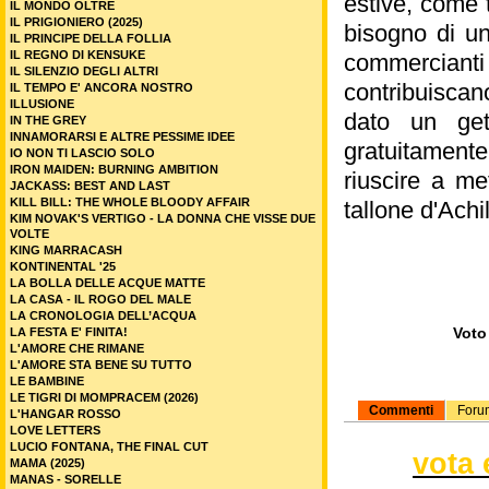
estive, come t
IL MONDO OLTRE
IL PRIGIONIERO (2025)
bisogno di un
IL PRINCIPE DELLA FOLLIA
IL REGNO DI KENSUKE
commercianti 
IL SILENZIO DEGLI ALTRI
contribuiscano
IL TEMPO E' ANCORA NOSTRO
ILLUSIONE
dato un get
IN THE GREY
INNAMORARSI E ALTRE PESSIME IDEE
gratuitament
IO NON TI LASCIO SOLO
IRON MAIDEN: BURNING AMBITION
riuscire a me
JACKASS: BEST AND LAST
KILL BILL: THE WHOLE BLOODY AFFAIR
tallone d'Achi
KIM NOVAK'S VERTIGO - LA DONNA CHE VISSE DUE
VOLTE
KING MARRACASH
KONTINENTAL '25
LA BOLLA DELLE ACQUE MATTE
LA CASA - IL ROGO DEL MALE
LA CRONOLOGIA DELL’ACQUA
Voto 
LA FESTA E' FINITA!
L'AMORE CHE RIMANE
L'AMORE STA BENE SU TUTTO
LE BAMBINE
LE TIGRI DI MOMPRACEM (2026)
Commenti
Foru
L'HANGAR ROSSO
LOVE LETTERS
LUCIO FONTANA, THE FINAL CUT
vota 
MAMA (2025)
MANAS - SORELLE