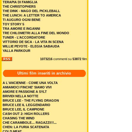
TERAPIA DI FAMIGLIA
THE CHRISTOPHERS
THE DINK - MAGO DEL PICKLEBALL
THE LUNCH: A LETTER TO AMERICA
TI AUGURO OGNI BENE
TOY STORY 5
TRA AMORE E INGANNI
TRE CHILOMETRI ALLA FINE DEL MONDO
TUNER - L’ACCORDATORE
VITTORIO DE SICA - LA VITA IN SCENA
WILLIE PEYOTE - ELEGIA SABAUDA
YALLA PARKOUR
1073216
commenti su
53872
film
Ultimi film inseriti in archivio
A L'ANCIENNE - COME UNA VOLTA
AMIAMOCI FINCHE' SIAMO VIVI
AMORE E PASSIONE A SYLT
BRIVIDI NELLA NOTTE
BRUCE LEE - THE FLYING DRAGON
BRUCE LEE IL LEGGENDARIO
BRUCE LEE, IL CAMPIONE
CASH OUT 2: HIGH ROLLERS
CHASING THE WIND
CHE CARAMBOLE… RAGAZZI!!!...
CHEN: LA FURIA SCATENATA
COLD MEAT