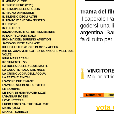
IL MONDO OLTRE
IL PRIGIONIERO (2025)
IL PRINCIPE DELLA FOLLIA
Trama del fil
IL REGNO DI KENSUKE
IL SILENZIO DEGLI ALTRI
Il caporale P
IL TEMPO E' ANCORA NOSTRO
godersi una l
ILLUSIONE
IN THE GREY
argentina, Sa
INNAMORARSI E ALTRE PESSIME IDEE
IO NON TI LASCIO SOLO
fa di tutto pe
IRON MAIDEN: BURNING AMBITION
JACKASS: BEST AND LAST
KILL BILL: THE WHOLE BLOODY AFFAIR
KIM NOVAK'S VERTIGO - LA DONNA CHE VISSE DUE
VOLTE
KING MARRACASH
KONTINENTAL '25
LA BOLLA DELLE ACQUE MATTE
VINCITOR
LA CASA - IL ROGO DEL MALE
LA CRONOLOGIA DELL’ACQUA
Miglior attr
LA FESTA E' FINITA!
L'AMORE CHE RIMANE
L'AMORE STA BENE SU TUTTO
LE BAMBINE
LE TIGRI DI MOMPRACEM (2026)
Commenti
Foru
L'HANGAR ROSSO
LOVE LETTERS
LUCIO FONTANA, THE FINAL CUT
vota 
MAMA (2025)
MANAS - SORELLE