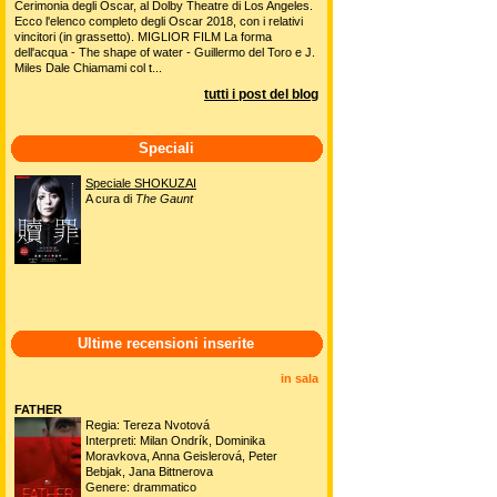
Cerimonia degli Oscar, al Dolby Theatre di Los Angeles.
Ecco l'elenco completo degli Oscar 2018, con i relativi
vincitori (in grassetto). MIGLIOR FILM La forma
dell'acqua - The shape of water - Guillermo del Toro e J.
Miles Dale Chiamami col t...
tutti i post del blog
Speciali
Speciale SHOKUZAI
A cura di
The Gaunt
Ultime recensioni inserite
in sala
FATHER
Regia: Tereza Nvotová
Interpreti: Milan Ondrík, Dominika
Moravkova, Anna Geislerová, Peter
Bebjak, Jana Bittnerova
Genere: drammatico