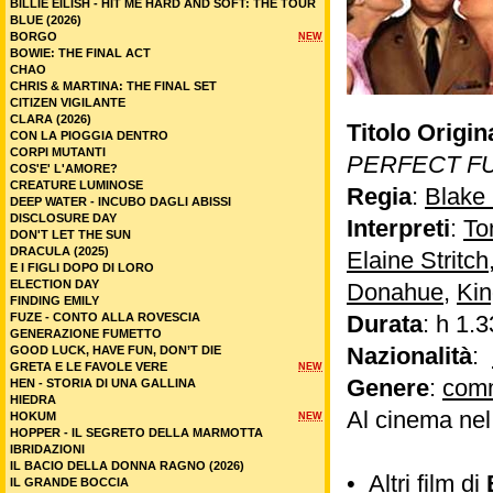
BILLIE EILISH - HIT ME HARD AND SOFT: THE TOUR
BLUE (2026)
BORGO
NEW
BOWIE: THE FINAL ACT
CHAO
CHRIS & MARTINA: THE FINAL SET
CITIZEN VIGILANTE
CLARA (2026)
Titolo Origin
CON LA PIOGGIA DENTRO
CORPI MUTANTI
PERFECT F
COS'E' L'AMORE?
CREATURE LUMINOSE
Regia
:
Blake
DEEP WATER - INCUBO DAGLI ABISSI
DISCLOSURE DAY
Interpreti
:
To
DON'T LET THE SUN
DRACULA (2025)
Elaine Stritch
E I FIGLI DOPO DI LORO
ELECTION DAY
Donahue
,
Ki
FINDING EMILY
FUZE - CONTO ALLA ROVESCIA
Durata
: h 1.3
GENERAZIONE FUMETTO
Nazionalità
:
GOOD LUCK, HAVE FUN, DON’T DIE
GRETA E LE FAVOLE VERE
NEW
Genere
:
com
HEN - STORIA DI UNA GALLINA
HIEDRA
Al cinema ne
HOKUM
NEW
HOPPER - IL SEGRETO DELLA MARMOTTA
IBRIDAZIONI
IL BACIO DELLA DONNA RAGNO (2026)
•
Altri film di
IL GRANDE BOCCIA