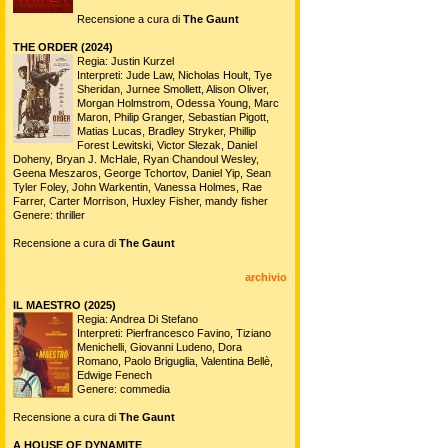
Recensione a cura di
The Gaunt
THE ORDER (2024)
Regia: Justin Kurzel
Interpreti: Jude Law, Nicholas Hoult, Tye
Sheridan, Jurnee Smollett, Alison Oliver,
Morgan Holmstrom, Odessa Young, Marc
Maron, Philip Granger, Sebastian Pigott,
Matias Lucas, Bradley Stryker, Phillip
Forest Lewitski, Victor Slezak, Daniel
Doheny, Bryan J. McHale, Ryan Chandoul Wesley,
Geena Meszaros, George Tchortov, Daniel Yip, Sean
Tyler Foley, John Warkentin, Vanessa Holmes, Rae
Farrer, Carter Morrison, Huxley Fisher, mandy fisher
Genere: thriller
Recensione a cura di
The Gaunt
archivio
IL MAESTRO (2025)
Regia: Andrea Di Stefano
Interpreti: Pierfrancesco Favino, Tiziano
Menichelli, Giovanni Ludeno, Dora
Romano, Paolo Briguglia, Valentina Bellè,
Edwige Fenech
Genere: commedia
Recensione a cura di
The Gaunt
A HOUSE OF DYNAMITE