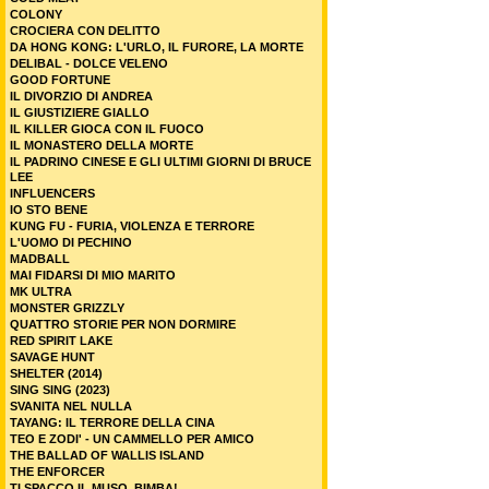
COLONY
CROCIERA CON DELITTO
DA HONG KONG: L'URLO, IL FURORE, LA MORTE
DELIBAL - DOLCE VELENO
GOOD FORTUNE
IL DIVORZIO DI ANDREA
IL GIUSTIZIERE GIALLO
IL KILLER GIOCA CON IL FUOCO
IL MONASTERO DELLA MORTE
IL PADRINO CINESE E GLI ULTIMI GIORNI DI BRUCE
LEE
INFLUENCERS
IO STO BENE
KUNG FU - FURIA, VIOLENZA E TERRORE
L'UOMO DI PECHINO
MADBALL
MAI FIDARSI DI MIO MARITO
MK ULTRA
MONSTER GRIZZLY
QUATTRO STORIE PER NON DORMIRE
RED SPIRIT LAKE
SAVAGE HUNT
SHELTER (2014)
SING SING (2023)
SVANITA NEL NULLA
TAYANG: IL TERRORE DELLA CINA
TEO E ZODI' - UN CAMMELLO PER AMICO
THE BALLAD OF WALLIS ISLAND
THE ENFORCER
TI SPACCO IL MUSO, BIMBA!