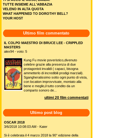
TUTTE INSIEME ALL'ABBAZIA
VELENO IN ALTA QUOTA
WHAT HAPPENED TO DOROTHY BELL?
YOUR HOST
Ultimo film commentato
IL COLPO MAESTRO DI BRUCE LEE - CRIPPLED
MASTERS
alex94 - voto: 5
Kung Fu movie poveristico,divenuto
celebre grazie alla presenza di due
protagonisti invalidi ( capaci, bisogna
ammetterlo di incredibili prodigi marziali).
Sgangheratissimo sotto ogni punto di vista,
con location improvvisate, montato alla
bene e meglio,il tutto condito da un
comparto sonoro de...
ultimi 20 film commentati
Ultimo post blog
OSCAR 2018
3/6/2018 10:08:03 AM - Kater
Si è celebrata il 4 marzo 2018 la 90° edizione della