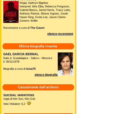
Regia: Kathryn Bigelow
Interpreti: Idris Elba, Rebecca Ferguson,
Gabriel Basso, Jared Harris, Tracy Letts,
Anthony Ramos, Moses Ingram, Jonah
Hauer-King, Greta Lee, Jason Clarke
Genere: thriller
Recensione a cura di
The Gaunt
elenco recensioni
Ultima biografia inserita
GAEL GARCIA BERNAL
Nato a: Guadalajara - Jalisco - Messico
il: 30/11/1978
Biografia a cura di
luisa75
elenco biografie
Casualmente dall'archivio
SUICIDAL VARIATIONS
regia di Kim Sun, Kim Gok
Voto Visitatori: 6,2