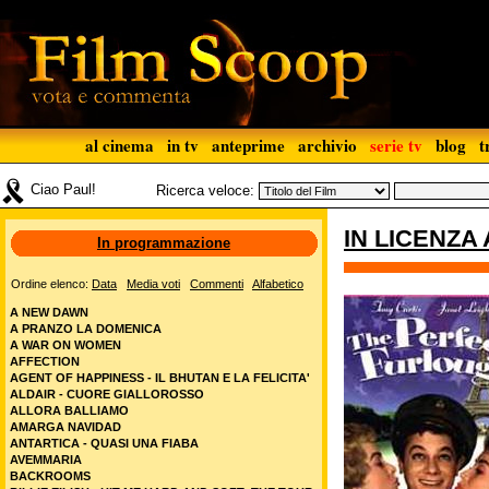
al cinema
in tv
anteprime
archivio
serie tv
blog
t
Ciao Paul!
Ricerca veloce:
IN LICENZA 
In programmazione
Ordine elenco:
Data
Media voti
Commenti
Alfabetico
A NEW DAWN
A PRANZO LA DOMENICA
A WAR ON WOMEN
AFFECTION
AGENT OF HAPPINESS - IL BHUTAN E LA FELICITA'
ALDAIR - CUORE GIALLOROSSO
ALLORA BALLIAMO
AMARGA NAVIDAD
ANTARTICA - QUASI UNA FIABA
AVEMMARIA
BACKROOMS