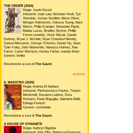
THE ORDER (2024)
Regia: Justin Kurzel
Interpreti: Jude Law, Nicholas Hoult, Tye
Sheridan, Jurnee Smollett, Alison Oliver,
Morgan Holmstrom, Odessa Young, Marc
Maron, Philip Granger, Sebastian Pigott,
Matias Lucas, Bradley Stryker, Phillip
Forest Lewitski, Victor Slezak, Daniel
Doheny, Bryan J. McHale, Ryan Chandoul Wesley,
Geena Meszaros, George Tchortov, Daniel Yip, Sean
Tyler Foley, John Warkentin, Vanessa Holmes, Rae
Farrer, Carter Morrison, Huxley Fisher, mandy fisher
Genere: thriller
Recensione a cura di
The Gaunt
archivio
IL MAESTRO (2025)
Regia: Andrea Di Stefano
Interpreti: Pierfrancesco Favino, Tiziano
Menichelli, Giovanni Ludeno, Dora
Romano, Paolo Briguglia, Valentina Bellè,
Edwige Fenech
Genere: commedia
Recensione a cura di
The Gaunt
A HOUSE OF DYNAMITE
Regia: Kathryn Bigelow
Interpreti: Idris Elba, Rebecca Ferguson,