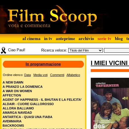
al cinema
in tv
anteprime
archivio
serie tv
blog
t
Ciao Paul!
Ricerca veloce:
I MIEI VICI
In programmazione
Ordine elenco:
Data
Media voti
Commenti
Alfabetico
A NEW DAWN
A PRANZO LA DOMENICA
A WAR ON WOMEN
AFFECTION
AGENT OF HAPPINESS - IL BHUTAN E LA FELICITA'
ALDAIR - CUORE GIALLOROSSO
ALLORA BALLIAMO
AMARGA NAVIDAD
ANTARTICA - QUASI UNA FIABA
AVEMMARIA
BACKROOMS