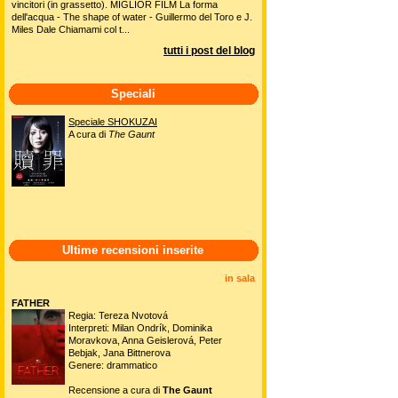
vincitori (in grassetto). MIGLIOR FILM La forma
dell'acqua - The shape of water - Guillermo del Toro e J.
Miles Dale Chiamami col t...
tutti i post del blog
Speciali
Speciale SHOKUZAI
A cura di
The Gaunt
Ultime recensioni inserite
in sala
FATHER
Regia: Tereza Nvotová
Interpreti: Milan Ondrík, Dominika
Moravkova, Anna Geislerová, Peter
Bebjak, Jana Bittnerova
Genere: drammatico
Recensione a cura di
The Gaunt