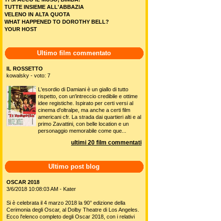
TUTTE INSIEME ALL'ABBAZIA
VELENO IN ALTA QUOTA
WHAT HAPPENED TO DOROTHY BELL?
YOUR HOST
Ultimo film commentato
IL ROSSETTO
kowalsky - voto: 7
L'esordio di Damiani è un giallo di tutto
rispetto, con un'intreccio credibile e ottime
idee registiche. Ispirato per certi versi al
cinema d'oltralpe, ma anche a certi film
americani cfr. La strada dai quartieri alti e al
primo Zavattini, con belle location e un
personaggio memorabile come que...
ultimi 20 film commentati
Ultimo post blog
OSCAR 2018
3/6/2018 10:08:03 AM - Kater
Si è celebrata il 4 marzo 2018 la 90° edizione della
Cerimonia degli Oscar, al Dolby Theatre di Los Angeles.
Ecco l'elenco completo degli Oscar 2018, con i relativi