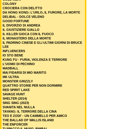
COLONY
CROCIERA CON DELITTO
DA HONG KONG: L'URLO, IL FURORE, LA MORTE
DELIBAL - DOLCE VELENO
GOOD FORTUNE
IL DIVORZIO DI ANDREA
IL GIUSTIZIERE GIALLO
IL KILLER GIOCA CON IL FUOCO
IL MONASTERO DELLA MORTE
IL PADRINO CINESE E GLI ULTIMI GIORNI DI BRUCE
LEE
INFLUENCERS
IO STO BENE
KUNG FU - FURIA, VIOLENZA E TERRORE
L'UOMO DI PECHINO
MADBALL
MAI FIDARSI DI MIO MARITO
MK ULTRA
MONSTER GRIZZLY
QUATTRO STORIE PER NON DORMIRE
RED SPIRIT LAKE
SAVAGE HUNT
SHELTER (2014)
SING SING (2023)
SVANITA NEL NULLA
TAYANG: IL TERRORE DELLA CINA
TEO E ZODI' - UN CAMMELLO PER AMICO
THE BALLAD OF WALLIS ISLAND
THE ENFORCER
TI SPACCO IL MUSO, BIMBA!