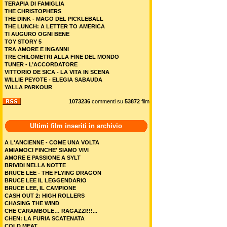
TERAPIA DI FAMIGLIA
THE CHRISTOPHERS
THE DINK - MAGO DEL PICKLEBALL
THE LUNCH: A LETTER TO AMERICA
TI AUGURO OGNI BENE
TOY STORY 5
TRA AMORE E INGANNI
TRE CHILOMETRI ALLA FINE DEL MONDO
TUNER - L’ACCORDATORE
VITTORIO DE SICA - LA VITA IN SCENA
WILLIE PEYOTE - ELEGIA SABAUDA
YALLA PARKOUR
1073236
commenti su
53872
film
Ultimi film inseriti in archivio
A L'ANCIENNE - COME UNA VOLTA
AMIAMOCI FINCHE' SIAMO VIVI
AMORE E PASSIONE A SYLT
BRIVIDI NELLA NOTTE
BRUCE LEE - THE FLYING DRAGON
BRUCE LEE IL LEGGENDARIO
BRUCE LEE, IL CAMPIONE
CASH OUT 2: HIGH ROLLERS
CHASING THE WIND
CHE CARAMBOLE… RAGAZZI!!!...
CHEN: LA FURIA SCATENATA
COLD MEAT