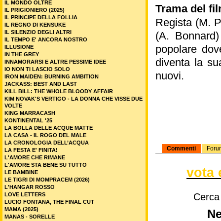
IL MONDO OLTRE
Trama del fil
IL PRIGIONIERO (2025)
IL PRINCIPE DELLA FOLLIA
Regista (M. Pi
IL REGNO DI KENSUKE
IL SILENZIO DEGLI ALTRI
(A. Bonnard) 
IL TEMPO E' ANCORA NOSTRO
popolare dov
ILLUSIONE
IN THE GREY
diventa la su
INNAMORARSI E ALTRE PESSIME IDEE
IO NON TI LASCIO SOLO
nuovi.
IRON MAIDEN: BURNING AMBITION
JACKASS: BEST AND LAST
KILL BILL: THE WHOLE BLOODY AFFAIR
KIM NOVAK'S VERTIGO - LA DONNA CHE VISSE DUE
VOLTE
KING MARRACASH
KONTINENTAL '25
LA BOLLA DELLE ACQUE MATTE
LA CASA - IL ROGO DEL MALE
LA CRONOLOGIA DELL’ACQUA
Commenti
Foru
LA FESTA E' FINITA!
L'AMORE CHE RIMANE
L'AMORE STA BENE SU TUTTO
vota 
LE BAMBINE
LE TIGRI DI MOMPRACEM (2026)
L'HANGAR ROSSO
LOVE LETTERS
Cerca
LUCIO FONTANA, THE FINAL CUT
MAMA (2025)
Ne
MANAS - SORELLE