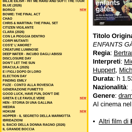
BILLIE EILISH - HIT ME HARD AND SOFT: THE TOUR
BLUE (2026)
BORGO
NEW
BOWIE: THE FINAL ACT
CHAO
CHRIS & MARTINA: THE FINAL SET
CITIZEN VIGILANTE
CLARA (2026)
Titolo Origin
CON LA PIOGGIA DENTRO
CORPI MUTANTI
ENFANTS G
COS'E' L'AMORE?
CREATURE LUMINOSE
Regia
:
Bertra
DEEP WATER - INCUBO DAGLI ABISSI
DISCLOSURE DAY
Interpreti
:
Mi
DON'T LET THE SUN
DRACULA (2025)
Huppert
,
Mich
E I FIGLI DOPO DI LORO
ELECTION DAY
Durata
: h 1.5
FINDING EMILY
FUZE - CONTO ALLA ROVESCIA
Nazionalità
:
GENERAZIONE FUMETTO
GOOD LUCK, HAVE FUN, DON’T DIE
Genere
:
dram
GRETA E LE FAVOLE VERE
NEW
Al cinema ne
HEN - STORIA DI UNA GALLINA
HIEDRA
HOKUM
NEW
HOPPER - IL SEGRETO DELLA MARMOTTA
•
Altri film di
IBRIDAZIONI
IL BACIO DELLA DONNA RAGNO (2026)
IL GRANDE BOCCIA