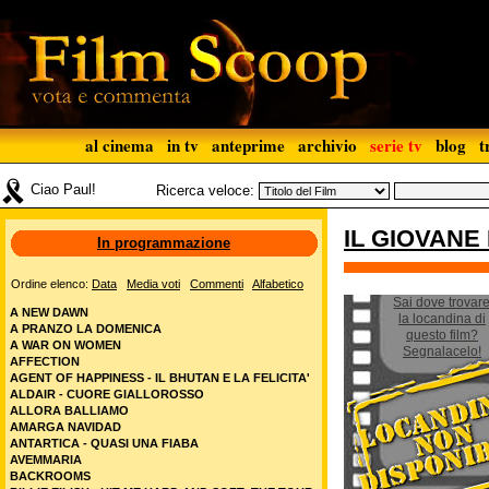
al cinema
in tv
anteprime
archivio
serie tv
blog
t
Ciao Paul!
Ricerca veloce:
IL GIOVANE
In programmazione
Ordine elenco:
Data
Media voti
Commenti
Alfabetico
Sai dove trovar
A NEW DAWN
la locandina di
A PRANZO LA DOMENICA
questo film?
A WAR ON WOMEN
Segnalacelo!
AFFECTION
AGENT OF HAPPINESS - IL BHUTAN E LA FELICITA'
ALDAIR - CUORE GIALLOROSSO
ALLORA BALLIAMO
AMARGA NAVIDAD
ANTARTICA - QUASI UNA FIABA
AVEMMARIA
BACKROOMS