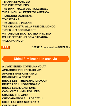
TERAPIA DI FAMIGLIA
THE CHRISTOPHERS
THE DINK - MAGO DEL PICKLEBALL
THE LUNCH: A LETTER TO AMERICA
TI AUGURO OGNI BENE
TOY STORY 5
TRA AMORE E INGANNI
TRE CHILOMETRI ALLA FINE DEL MONDO
TUNER - L’ACCORDATORE
VITTORIO DE SICA - LA VITA IN SCENA
WILLIE PEYOTE - ELEGIA SABAUDA
YALLA PARKOUR
1073216
commenti su
53872
film
Ultimi film inseriti in archivio
A L'ANCIENNE - COME UNA VOLTA
AMIAMOCI FINCHE' SIAMO VIVI
AMORE E PASSIONE A SYLT
BRIVIDI NELLA NOTTE
BRUCE LEE - THE FLYING DRAGON
BRUCE LEE IL LEGGENDARIO
BRUCE LEE, IL CAMPIONE
CASH OUT 2: HIGH ROLLERS
CHASING THE WIND
CHE CARAMBOLE… RAGAZZI!!!...
CHEN: LA FURIA SCATENATA
COLD MEAT