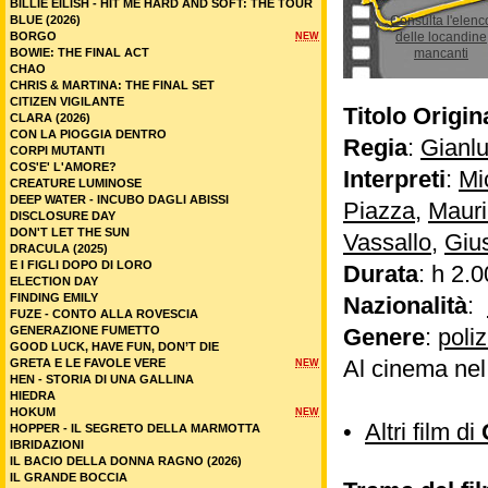
BILLIE EILISH - HIT ME HARD AND SOFT: THE TOUR
BLUE (2026)
Consulta l'elenc
BORGO
delle locandine
NEW
BOWIE: THE FINAL ACT
mancanti
CHAO
CHRIS & MARTINA: THE FINAL SET
CITIZEN VIGILANTE
Titolo Origin
CLARA (2026)
CON LA PIOGGIA DENTRO
Regia
:
Gianlu
CORPI MUTANTI
COS'E' L'AMORE?
Interpreti
:
Mi
CREATURE LUMINOSE
DEEP WATER - INCUBO DAGLI ABISSI
Piazza
,
Mauri
DISCLOSURE DAY
DON'T LET THE SUN
Vassallo
,
Giu
DRACULA (2025)
E I FIGLI DOPO DI LORO
Durata
: h 2.0
ELECTION DAY
FINDING EMILY
Nazionalità
:
FUZE - CONTO ALLA ROVESCIA
GENERAZIONE FUMETTO
Genere
:
poli
GOOD LUCK, HAVE FUN, DON’T DIE
Al cinema ne
GRETA E LE FAVOLE VERE
NEW
HEN - STORIA DI UNA GALLINA
HIEDRA
HOKUM
NEW
•
Altri film di
HOPPER - IL SEGRETO DELLA MARMOTTA
IBRIDAZIONI
IL BACIO DELLA DONNA RAGNO (2026)
IL GRANDE BOCCIA