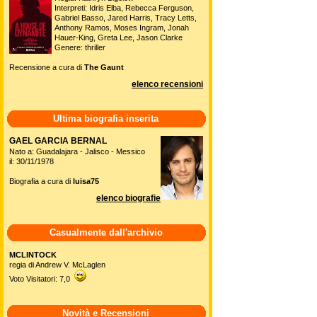
Interpreti: Idris Elba, Rebecca Ferguson,
Gabriel Basso, Jared Harris, Tracy Letts,
Anthony Ramos, Moses Ingram, Jonah
Hauer-King, Greta Lee, Jason Clarke
Genere: thriller
Recensione a cura di
The Gaunt
elenco recensioni
Ultima biografia inserita
GAEL GARCIA BERNAL
Nato a: Guadalajara - Jalisco - Messico
il: 30/11/1978
Biografia a cura di
luisa75
elenco biografie
Casualmente dall'archivio
MCLINTOCK
regia di Andrew V. McLaglen
Voto Visitatori: 7,0
Novità e Recensioni