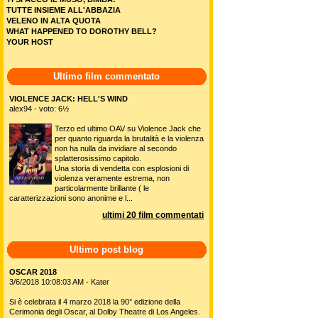
TUTTE INSIEME ALL'ABBAZIA
VELENO IN ALTA QUOTA
WHAT HAPPENED TO DOROTHY BELL?
YOUR HOST
Ultimo film commentato
VIOLENCE JACK: HELL'S WIND
alex94 - voto: 6½
Terzo ed ultimo OAV su Violence Jack che
per quanto riguarda la brutalità e la violenza
non ha nulla da invidiare al secondo
splatterosissimo capitolo.
Una storia di vendetta con esplosioni di
violenza veramente estrema, non
particolarmente brillante ( le
caratterizzazioni sono anonime e l...
ultimi 20 film commentati
Ultimo post blog
OSCAR 2018
3/6/2018 10:08:03 AM - Kater
Si è celebrata il 4 marzo 2018 la 90° edizione della
Cerimonia degli Oscar, al Dolby Theatre di Los Angeles.