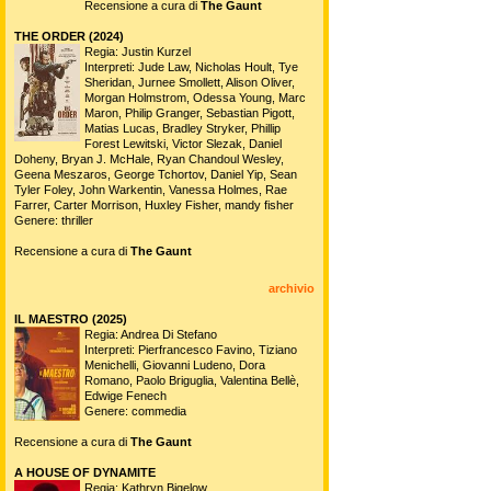
Recensione a cura di
The Gaunt
THE ORDER (2024)
Regia: Justin Kurzel
Interpreti: Jude Law, Nicholas Hoult, Tye
Sheridan, Jurnee Smollett, Alison Oliver,
Morgan Holmstrom, Odessa Young, Marc
Maron, Philip Granger, Sebastian Pigott,
Matias Lucas, Bradley Stryker, Phillip
Forest Lewitski, Victor Slezak, Daniel
Doheny, Bryan J. McHale, Ryan Chandoul Wesley,
Geena Meszaros, George Tchortov, Daniel Yip, Sean
Tyler Foley, John Warkentin, Vanessa Holmes, Rae
Farrer, Carter Morrison, Huxley Fisher, mandy fisher
Genere: thriller
Recensione a cura di
The Gaunt
archivio
IL MAESTRO (2025)
Regia: Andrea Di Stefano
Interpreti: Pierfrancesco Favino, Tiziano
Menichelli, Giovanni Ludeno, Dora
Romano, Paolo Briguglia, Valentina Bellè,
Edwige Fenech
Genere: commedia
Recensione a cura di
The Gaunt
A HOUSE OF DYNAMITE
Regia: Kathryn Bigelow