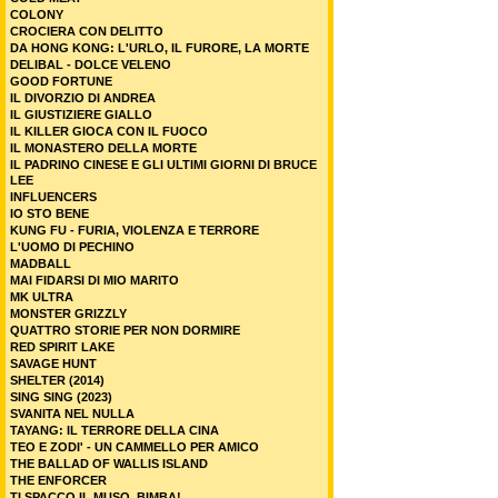
COLONY
CROCIERA CON DELITTO
DA HONG KONG: L'URLO, IL FURORE, LA MORTE
DELIBAL - DOLCE VELENO
GOOD FORTUNE
IL DIVORZIO DI ANDREA
IL GIUSTIZIERE GIALLO
IL KILLER GIOCA CON IL FUOCO
IL MONASTERO DELLA MORTE
IL PADRINO CINESE E GLI ULTIMI GIORNI DI BRUCE
LEE
INFLUENCERS
IO STO BENE
KUNG FU - FURIA, VIOLENZA E TERRORE
L'UOMO DI PECHINO
MADBALL
MAI FIDARSI DI MIO MARITO
MK ULTRA
MONSTER GRIZZLY
QUATTRO STORIE PER NON DORMIRE
RED SPIRIT LAKE
SAVAGE HUNT
SHELTER (2014)
SING SING (2023)
SVANITA NEL NULLA
TAYANG: IL TERRORE DELLA CINA
TEO E ZODI' - UN CAMMELLO PER AMICO
THE BALLAD OF WALLIS ISLAND
THE ENFORCER
TI SPACCO IL MUSO, BIMBA!