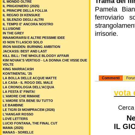
Trama del fil
IL MONDO OLTRE
IL PRIGIONIERO (2025)
Pamela Bianc
IL PRINCIPE DELLA FOLLIA
IL REGNO DI KENSUKE
ferroviario 
IL SILENZIO DEGLI ALTRI
strangolament
IL TEMPO E' ANCORA NOSTRO
ILLUSIONE
irrisorie.
IN THE GREY
INNAMORARSI E ALTRE PESSIME IDEE
IO NON TI LASCIO SOLO
IRON MAIDEN: BURNING AMBITION
JACKASS: BEST AND LAST
KILL BILL: THE WHOLE BLOODY AFFAIR
KIM NOVAK'S VERTIGO - LA DONNA CHE VISSE DUE
VOLTE
KING MARRACASH
KONTINENTAL '25
Commenti
Foru
LA BOLLA DELLE ACQUE MATTE
LA CASA - IL ROGO DEL MALE
LA CRONOLOGIA DELL’ACQUA
vota 
LA FESTA E' FINITA!
L'AMORE CHE RIMANE
L'AMORE STA BENE SU TUTTO
LE BAMBINE
Cerca
LE TIGRI DI MOMPRACEM (2026)
L'HANGAR ROSSO
Ne
LOVE LETTERS
LUCIO FONTANA, THE FINAL CUT
IL G
MAMA (2025)
MANAS - SORELLE