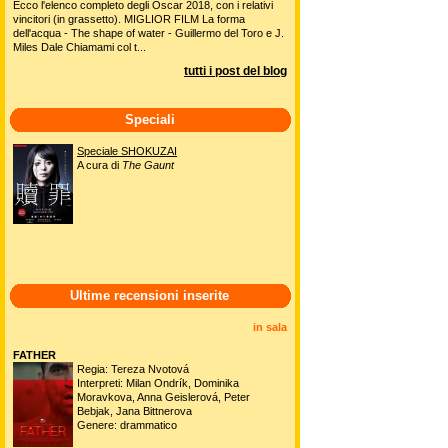
Ecco l'elenco completo degli Oscar 2018, con i relativi
vincitori (in grassetto). MIGLIOR FILM La forma
dell'acqua - The shape of water - Guillermo del Toro e J.
Miles Dale Chiamami col t...
tutti i post del blog
Speciali
Speciale SHOKUZAI
A cura di
The Gaunt
Ultime recensioni inserite
in sala
FATHER
Regia: Tereza Nvotová
Interpreti: Milan Ondrík, Dominika
Moravkova, Anna Geislerová, Peter
Bebjak, Jana Bittnerova
Genere: drammatico