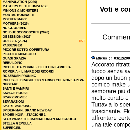
MANIPULATION (2026)
MASTERS OF THE UNIVERSE
Voti e co
MINIONS & MONSTERS
MORTAL KOMBAT II
MOTHER MARY
MOTHERS (2026)
NO GOOD MEN
NOI DUE SCONOSCIUTI (2026)
Commen
OBSESSION (2026)
ODISSEA (2026)
HOT
PASSENGER
PECORE SOTTO COPERTURA
PICCOLO MIRACOLO
atticus
@ 03/12/200
QUASI GRAZIA
REBUILDING
Accorato ritrat
RICCHI... DA MORIRE - DELITTI IN FAMIGLIA
fuoco senza av
ROMERIA - IL MARE DEI RICORDI
ROSEBUSH PRUNING
dopo un buon pa
RUFUS - IL DRAGHETTO MARINO CHE NON SAPEVA
comico make up
NUOTARE
SANTI E VAMPIRI
sembrare più du
SAVAGE HOUSE
molto curato e
SCARY MOVIE 6
SEPARAZIONI
Tuttavia lo spe
SMART WORKING
trascinante. Fl
SPIDER-MAN: BRAND NEW DAY
SPIDER-NOIR - STAGIONE 1
affrontare cert
STAR WARS: THE MANDALORIAN AND GROGU
una tale compo
STELLA GEMELLA
SUPERGIRL