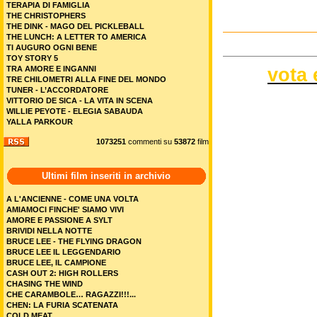
TERAPIA DI FAMIGLIA
THE CHRISTOPHERS
THE DINK - MAGO DEL PICKLEBALL
THE LUNCH: A LETTER TO AMERICA
TI AUGURO OGNI BENE
TOY STORY 5
vota 
TRA AMORE E INGANNI
TRE CHILOMETRI ALLA FINE DEL MONDO
TUNER - L’ACCORDATORE
VITTORIO DE SICA - LA VITA IN SCENA
WILLIE PEYOTE - ELEGIA SABAUDA
YALLA PARKOUR
1073251
commenti su
53872
film
Ultimi film inseriti in archivio
A L'ANCIENNE - COME UNA VOLTA
AMIAMOCI FINCHE' SIAMO VIVI
AMORE E PASSIONE A SYLT
BRIVIDI NELLA NOTTE
BRUCE LEE - THE FLYING DRAGON
BRUCE LEE IL LEGGENDARIO
BRUCE LEE, IL CAMPIONE
CASH OUT 2: HIGH ROLLERS
CHASING THE WIND
CHE CARAMBOLE… RAGAZZI!!!...
CHEN: LA FURIA SCATENATA
COLD MEAT