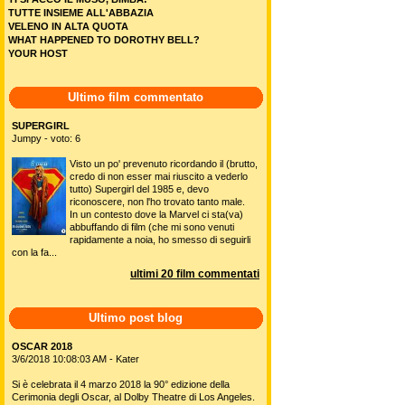
TUTTE INSIEME ALL'ABBAZIA
VELENO IN ALTA QUOTA
WHAT HAPPENED TO DOROTHY BELL?
YOUR HOST
Ultimo film commentato
SUPERGIRL
Jumpy - voto: 6
Visto un po' prevenuto ricordando il (brutto,
credo di non esser mai riuscito a vederlo
tutto) Supergirl del 1985 e, devo
riconoscere, non l'ho trovato tanto male.
In un contesto dove la Marvel ci sta(va)
abbuffando di film (che mi sono venuti
rapidamente a noia, ho smesso di seguirli
con la fa...
ultimi 20 film commentati
Ultimo post blog
OSCAR 2018
3/6/2018 10:08:03 AM - Kater
Si è celebrata il 4 marzo 2018 la 90° edizione della
Cerimonia degli Oscar, al Dolby Theatre di Los Angeles.