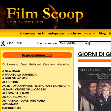
al cinema
in tv
anteprime
archivio
serie tv
blog
t
Ciao Paul!
Ricerca veloce:
GIORNI DI G
In programmazione
Ordine elenco:
Data
Media voti
Commenti
Alfabetico
A NEW DAWN
A PRANZO LA DOMENICA
A WAR ON WOMEN
AFFECTION
AGENT OF HAPPINESS - IL BHUTAN E LA FELICITA'
ALDAIR - CUORE GIALLOROSSO
ALLORA BALLIAMO
AMARGA NAVIDAD
ANTARTICA - QUASI UNA FIABA
AVEMMARIA
BACKROOMS