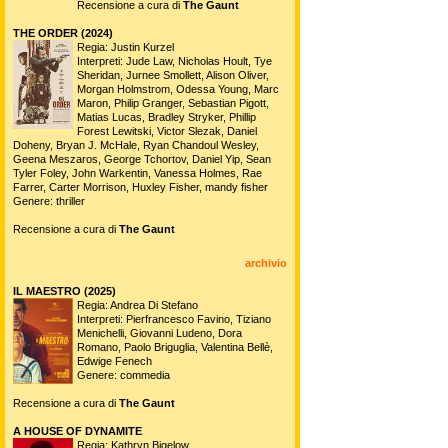
Recensione a cura di
The Gaunt
THE ORDER (2024)
Regia: Justin Kurzel
Interpreti: Jude Law, Nicholas Hoult, Tye
Sheridan, Jurnee Smollett, Alison Oliver,
Morgan Holmstrom, Odessa Young, Marc
Maron, Philip Granger, Sebastian Pigott,
Matias Lucas, Bradley Stryker, Phillip
Forest Lewitski, Victor Slezak, Daniel
Doheny, Bryan J. McHale, Ryan Chandoul Wesley,
Geena Meszaros, George Tchortov, Daniel Yip, Sean
Tyler Foley, John Warkentin, Vanessa Holmes, Rae
Farrer, Carter Morrison, Huxley Fisher, mandy fisher
Genere: thriller
Recensione a cura di
The Gaunt
archivio
IL MAESTRO (2025)
Regia: Andrea Di Stefano
Interpreti: Pierfrancesco Favino, Tiziano
Menichelli, Giovanni Ludeno, Dora
Romano, Paolo Briguglia, Valentina Bellè,
Edwige Fenech
Genere: commedia
Recensione a cura di
The Gaunt
A HOUSE OF DYNAMITE
Regia: Kathryn Bigelow