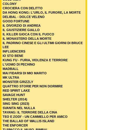
COLONY
CROCIERA CON DELITTO
DA HONG KONG: L'URLO, IL FURORE, LA MORTE
DELIBAL - DOLCE VELENO
GOOD FORTUNE
IL DIVORZIO DI ANDREA
IL GIUSTIZIERE GIALLO
IL KILLER GIOCA CON IL FUOCO
IL MONASTERO DELLA MORTE
IL PADRINO CINESE E GLI ULTIMI GIORNI DI BRUCE
LEE
INFLUENCERS
IO STO BENE
KUNG FU - FURIA, VIOLENZA E TERRORE
L'UOMO DI PECHINO
MADBALL
MAI FIDARSI DI MIO MARITO
MK ULTRA
MONSTER GRIZZLY
QUATTRO STORIE PER NON DORMIRE
RED SPIRIT LAKE
SAVAGE HUNT
SHELTER (2014)
SING SING (2023)
SVANITA NEL NULLA
TAYANG: IL TERRORE DELLA CINA
TEO E ZODI' - UN CAMMELLO PER AMICO
THE BALLAD OF WALLIS ISLAND
THE ENFORCER
TI SPACCO IL MUSO, BIMBA!