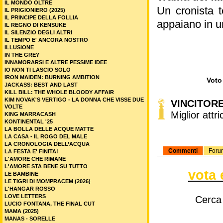
IL MONDO OLTRE
Un cronista t
IL PRIGIONIERO (2025)
IL PRINCIPE DELLA FOLLIA
appaiano in u
IL REGNO DI KENSUKE
IL SILENZIO DEGLI ALTRI
IL TEMPO E' ANCORA NOSTRO
ILLUSIONE
IN THE GREY
INNAMORARSI E ALTRE PESSIME IDEE
IO NON TI LASCIO SOLO
IRON MAIDEN: BURNING AMBITION
Voto 
JACKASS: BEST AND LAST
KILL BILL: THE WHOLE BLOODY AFFAIR
KIM NOVAK'S VERTIGO - LA DONNA CHE VISSE DUE
VINCITOR
VOLTE
Miglior attr
KING MARRACASH
KONTINENTAL '25
LA BOLLA DELLE ACQUE MATTE
LA CASA - IL ROGO DEL MALE
LA CRONOLOGIA DELL’ACQUA
Commenti
Foru
LA FESTA E' FINITA!
L'AMORE CHE RIMANE
L'AMORE STA BENE SU TUTTO
vota 
LE BAMBINE
LE TIGRI DI MOMPRACEM (2026)
L'HANGAR ROSSO
LOVE LETTERS
Cerca
LUCIO FONTANA, THE FINAL CUT
MAMA (2025)
MANAS - SORELLE