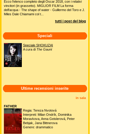
Ecco l'elenco completo degli Oscar 2018, con i relativi
vincitori (in grassetto). MIGLIOR FILM La forma
dell'acqua - The shape of water - Guillermo del Toro e J.
Miles Dale Chiamami col t...
tutti i post del blog
Speciali
Speciale SHOKUZAI
A cura di
The Gaunt
Ultime recensioni inserite
in sala
FATHER
Regia: Tereza Nvotová
Interpreti: Milan Ondrík, Dominika
Moravkova, Anna Geislerová, Peter
Bebjak, Jana Bittnerova
Genere: drammatico