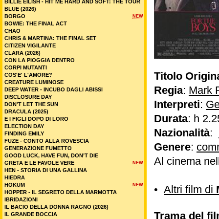
BILLIE EILISH - HIT ME HARD AND SOFT: THE TOUR
BLUE (2026)
BORGO
NEW
BOWIE: THE FINAL ACT
CHAO
CHRIS & MARTINA: THE FINAL SET
CITIZEN VIGILANTE
CLARA (2026)
CON LA PIOGGIA DENTRO
CORPI MUTANTI
Titolo Origin
COS'E' L'AMORE?
CREATURE LUMINOSE
Regia
:
Mark 
DEEP WATER - INCUBO DAGLI ABISSI
DISCLOSURE DAY
Interpreti
:
Ge
DON'T LET THE SUN
DRACULA (2025)
Durata
: h 2.2
E I FIGLI DOPO DI LORO
ELECTION DAY
Nazionalità
:
FINDING EMILY
FUZE - CONTO ALLA ROVESCIA
Genere
:
com
GENERAZIONE FUMETTO
GOOD LUCK, HAVE FUN, DON’T DIE
Al cinema nel
GRETA E LE FAVOLE VERE
NEW
HEN - STORIA DI UNA GALLINA
HIEDRA
HOKUM
NEW
•
Altri film di
HOPPER - IL SEGRETO DELLA MARMOTTA
IBRIDAZIONI
IL BACIO DELLA DONNA RAGNO (2026)
Trama del fil
IL GRANDE BOCCIA