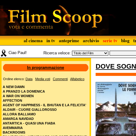
al cinema
in tv
anteprime
archivio
serie tv
blog
t
Ciao Paul!
Ricerca veloce:
DOVE SOGN
In programmazione
Ordine elenco:
Data
Media voti
Commenti
Alfabetico
A NEW DAWN
A PRANZO LA DOMENICA
A WAR ON WOMEN
AFFECTION
AGENT OF HAPPINESS - IL BHUTAN E LA FELICITA'
ALDAIR - CUORE GIALLOROSSO
ALLORA BALLIAMO
AMARGA NAVIDAD
ANTARTICA - QUASI UNA FIABA
AVEMMARIA
BACKROOMS