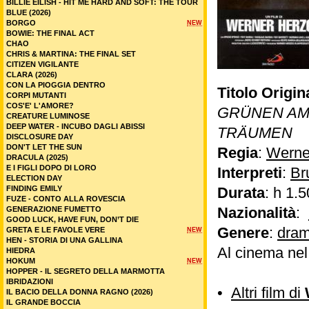
BILLIE EILISH - HIT ME HARD AND SOFT: THE TOUR
BLUE (2026)
BORGO
NEW
BOWIE: THE FINAL ACT
CHAO
CHRIS & MARTINA: THE FINAL SET
CITIZEN VIGILANTE
CLARA (2026)
CON LA PIOGGIA DENTRO
Titolo Origin
CORPI MUTANTI
COS'E' L'AMORE?
GRÜNEN AM
CREATURE LUMINOSE
DEEP WATER - INCUBO DAGLI ABISSI
TRÄUMEN
DISCLOSURE DAY
DON'T LET THE SUN
Regia
:
Werne
DRACULA (2025)
E I FIGLI DOPO DI LORO
Interpreti
:
Br
ELECTION DAY
FINDING EMILY
Durata
: h 1.5
FUZE - CONTO ALLA ROVESCIA
Nazionalità
:
GENERAZIONE FUMETTO
GOOD LUCK, HAVE FUN, DON’T DIE
Genere
:
dram
GRETA E LE FAVOLE VERE
NEW
HEN - STORIA DI UNA GALLINA
Al cinema ne
HIEDRA
HOKUM
NEW
HOPPER - IL SEGRETO DELLA MARMOTTA
IBRIDAZIONI
•
Altri film di
IL BACIO DELLA DONNA RAGNO (2026)
IL GRANDE BOCCIA