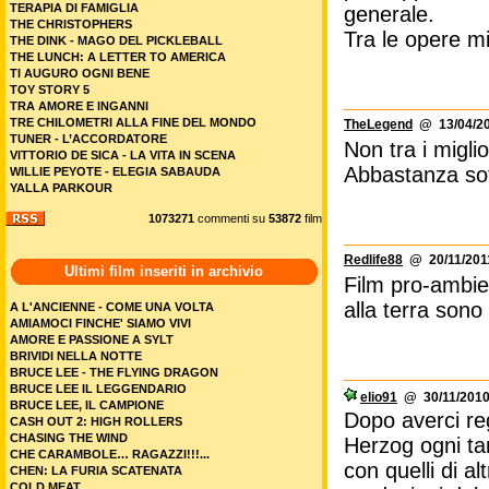
TERAPIA DI FAMIGLIA
generale.
THE CHRISTOPHERS
Tra le opere mi
THE DINK - MAGO DEL PICKLEBALL
THE LUNCH: A LETTER TO AMERICA
TI AUGURO OGNI BENE
TOY STORY 5
TRA AMORE E INGANNI
TRE CHILOMETRI ALLA FINE DEL MONDO
TheLegend
@ 13/04/20
TUNER - L’ACCORDATORE
Non tra i miglio
VITTORIO DE SICA - LA VITA IN SCENA
Abbastanza so
WILLIE PEYOTE - ELEGIA SABAUDA
YALLA PARKOUR
1073271
commenti su
53872
film
Redlife88
@ 20/11/2011
Ultimi film inseriti in archivio
Film pro-ambien
alla terra sono
A L'ANCIENNE - COME UNA VOLTA
AMIAMOCI FINCHE' SIAMO VIVI
AMORE E PASSIONE A SYLT
BRIVIDI NELLA NOTTE
BRUCE LEE - THE FLYING DRAGON
BRUCE LEE IL LEGGENDARIO
elio91
@ 30/11/2010
BRUCE LEE, IL CAMPIONE
Dopo averci re
CASH OUT 2: HIGH ROLLERS
CHASING THE WIND
Herzog ogni ta
CHE CARAMBOLE… RAGAZZI!!!...
con quelli di a
CHEN: LA FURIA SCATENATA
COLD MEAT