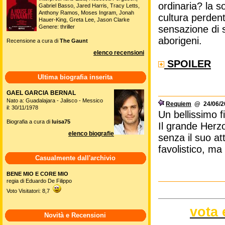
ordinaria? la s
Gabriel Basso, Jared Harris, Tracy Letts,
Anthony Ramos, Moses Ingram, Jonah
cultura perdent
Hauer-King, Greta Lee, Jason Clarke
Genere: thriller
sensazione di 
aborigeni.
Recensione a cura di
The Gaunt
elenco recensioni
SPOILER
Ultima biografia inserita
GAEL GARCIA BERNAL
Nato a: Guadalajara - Jalisco - Messico
Requiem
@ 24/06/20
il: 30/11/1978
Un bellissimo f
Biografia a cura di
luisa75
Il grande Herzo
elenco biografie
senza il suo at
favolistico, ma
Casualmente dall'archivio
BENE MIO E CORE MIO
regia di Eduardo De Filippo
Voto Visitatori: 8,7
vota 
Novità e Recensioni