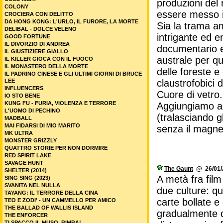
produzioni del 
COLONY
essere messo 
CROCIERA CON DELITTO
DA HONG KONG: L'URLO, IL FURORE, LA MORTE
Sia la trama a
DELIBAL - DOLCE VELENO
intrigante ed 
GOOD FORTUNE
IL DIVORZIO DI ANDREA
documentario e
IL GIUSTIZIERE GIALLO
australe per q
IL KILLER GIOCA CON IL FUOCO
IL MONASTERO DELLA MORTE
delle foreste e 
IL PADRINO CINESE E GLI ULTIMI GIORNI DI BRUCE
LEE
claustrofobici 
INFLUENCERS
Cuore di vetr
IO STO BENE
KUNG FU - FURIA, VIOLENZA E TERRORE
Aggiungiamo an
L'UOMO DI PECHINO
(tralasciando g
MADBALL
MAI FIDARSI DI MIO MARITO
senza il magne
MK ULTRA
MONSTER GRIZZLY
QUATTRO STORIE PER NON DORMIRE
RED SPIRIT LAKE
SAVAGE HUNT
The Gaunt
@ 26/01/2
SHELTER (2014)
A metà fra film
SING SING (2023)
SVANITA NEL NULLA
due culture: que
TAYANG: IL TERRORE DELLA CINA
carte bollate e
TEO E ZODI' - UN CAMMELLO PER AMICO
THE BALLAD OF WALLIS ISLAND
gradualmente d
THE ENFORCER
TI SPACCO IL MUSO, BIMBA!