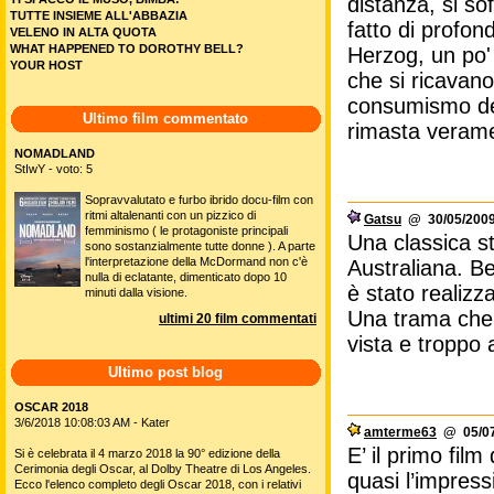
distanza, si so
TUTTE INSIEME ALL'ABBAZIA
fatto di profon
VELENO IN ALTA QUOTA
WHAT HAPPENED TO DOROTHY BELL?
Herzog, un po' 
YOUR HOST
che si ricavano
consumismo del
Ultimo film commentato
rimasta veram
NOMADLAND
StIwY - voto: 5
Sopravvalutato e furbo ibrido docu-film con
ritmi altalenanti con un pizzico di
Gatsu
@ 30/05/2009
femminismo ( le protagoniste principali
Una classica st
sono sostanzialmente tutte donne ). A parte
l'interpretazione della McDormand non c'è
Australiana. B
nulla di eclatante, dimenticato dopo 10
è stato realizz
minuti dalla visione.
Una trama che 
ultimi 20 film commentati
vista e troppo
Ultimo post blog
OSCAR 2018
3/6/2018 10:08:03 AM - Kater
amterme63
@ 05/07
E’ il primo fi
Si è celebrata il 4 marzo 2018 la 90° edizione della
Cerimonia degli Oscar, al Dolby Theatre di Los Angeles.
quasi l’impress
Ecco l'elenco completo degli Oscar 2018, con i relativi