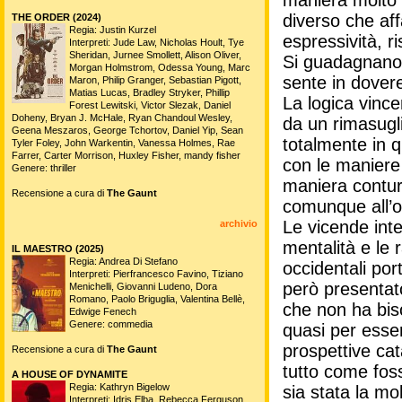
maniera molto 
diverso che af
THE ORDER (2024)
Regia: Justin Kurzel
espressività, ri
Interpreti: Jude Law, Nicholas Hoult, Tye
Sheridan, Jurnee Smollett, Alison Oliver,
Si guadagnano l
Morgan Holmstrom, Odessa Young, Marc
sente in dovere
Maron, Philip Granger, Sebastian Pigott,
Matias Lucas, Bradley Stryker, Phillip
La logica vince
Forest Lewitski, Victor Slezak, Daniel
Doheny, Bryan J. McHale, Ryan Chandoul Wesley,
da un rimasugli
Geena Meszaros, George Tchortov, Daniel Yip, Sean
totalmente in q
Tyler Foley, John Warkentin, Vanessa Holmes, Rae
Farrer, Carter Morrison, Huxley Fisher, mandy fisher
con le maniere 
Genere: thriller
maniera contur
Recensione a cura di
The Gaunt
comunque all’o
Le vicende int
archivio
mentalità e le 
IL MAESTRO (2025)
Regia: Andrea Di Stefano
occidentali port
Interpreti: Pierfrancesco Favino, Tiziano
però presentat
Menichelli, Giovanni Ludeno, Dora
Romano, Paolo Briguglia, Valentina Bellè,
che non ha biso
Edwige Fenech
Genere: commedia
quasi per esse
prospettive ca
Recensione a cura di
The Gaunt
tutto come fos
A HOUSE OF DYNAMITE
Regia: Kathryn Bigelow
sia stata la mo
Interpreti: Idris Elba, Rebecca Ferguson,