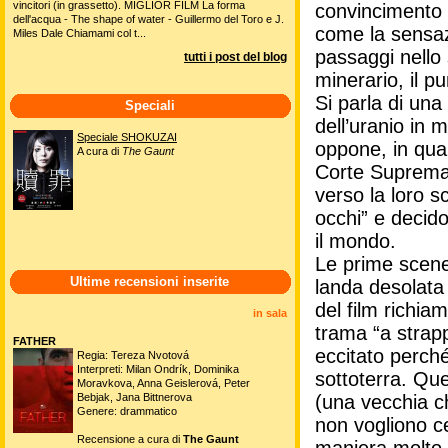
vincitori (in grassetto). MIGLIOR FILM La forma
convincimento a
dell'acqua - The shape of water - Guillermo del Toro e J.
come la sensazi
Miles Dale Chiamami col t...
passaggi nello 
tutti i post del blog
minerario, il pu
Si parla di una
Speciali
dell’uranio in 
Speciale SHOKUZAI
oppone, in quan
A cura di
The Gaunt
Corte Suprema a
verso la loro s
occhi” e decido
il mondo.
Le prime scene 
Ultime recensioni inserite
landa desolata 
del film richia
in sala
trama “a strapp
FATHER
eccitato perché
Regia: Tereza Nvotová
Interpreti: Milan Ondrík, Dominika
sottoterra. Que
Moravkova, Anna Geislerová, Peter
Bebjak, Jana Bittnerova
(una vecchia ch
Genere: drammatico
non vogliono c
Recensione a cura di
The Gaunt