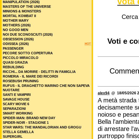
vota 
MANIPULATION (2026)
MASTERS OF THE UNIVERSE
MINIONS & MONSTERS
Cerca
MORTAL KOMBAT II
MOTHER MARY
MOTHERS (2026)
NO GOOD MEN
NOI DUE SCONOSCIUTI (2026)
OBSESSION (2026)
Voti e c
ODISSEA (2026)
HOT
PASSENGER
PECORE SOTTO COPERTURA
PICCOLO MIRACOLO
QUASI GRAZIA
REBUILDING
Commen
RICCHI... DA MORIRE - DELITTI IN FAMIGLIA
ROMERIA - IL MARE DEI RICORDI
ROSEBUSH PRUNING
RUFUS - IL DRAGHETTO MARINO CHE NON SAPEVA
NUOTARE
alex94
@ 18/05/2026 2
SANTI E VAMPIRI
A metà strada t
SAVAGE HOUSE
SCARY MOVIE 6
decisamente so
SEPARAZIONI
noioso e pesan
SMART WORKING
SPIDER-MAN: BRAND NEW DAY
Bella l'ambient
SPIDER-NOIR - STAGIONE 1
STAR WARS: THE MANDALORIAN AND GROGU
di arrestare l'
STELLA GEMELLA
purtroppo fini
SUPERGIRL