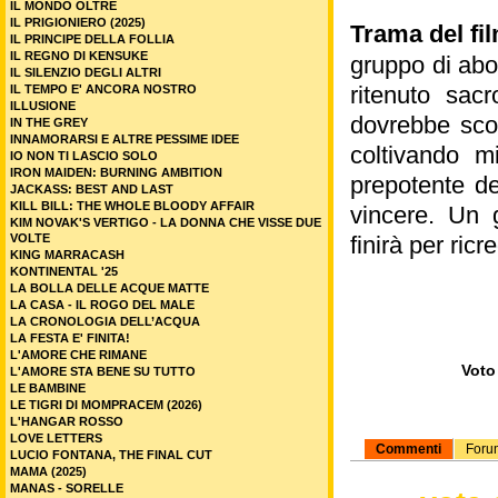
IL MONDO OLTRE
IL PRIGIONIERO (2025)
Trama del fi
IL PRINCIPE DELLA FOLLIA
IL REGNO DI KENSUKE
gruppo di abor
IL SILENZIO DEGLI ALTRI
ritenuto sac
IL TEMPO E' ANCORA NOSTRO
ILLUSIONE
dovrebbe scon
IN THE GREY
INNAMORARSI E ALTRE PESSIME IDEE
coltivando mi
IO NON TI LASCIO SOLO
IRON MAIDEN: BURNING AMBITION
prepotente de
JACKASS: BEST AND LAST
KILL BILL: THE WHOLE BLOODY AFFAIR
vincere. Un 
KIM NOVAK'S VERTIGO - LA DONNA CHE VISSE DUE
VOLTE
finirà per ricr
KING MARRACASH
KONTINENTAL '25
LA BOLLA DELLE ACQUE MATTE
LA CASA - IL ROGO DEL MALE
LA CRONOLOGIA DELL’ACQUA
LA FESTA E' FINITA!
L'AMORE CHE RIMANE
Voto 
L'AMORE STA BENE SU TUTTO
LE BAMBINE
LE TIGRI DI MOMPRACEM (2026)
L'HANGAR ROSSO
LOVE LETTERS
Commenti
Foru
LUCIO FONTANA, THE FINAL CUT
MAMA (2025)
MANAS - SORELLE