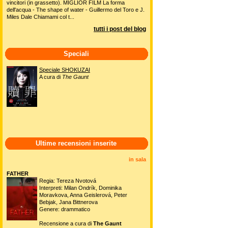
vincitori (in grassetto). MIGLIOR FILM La forma
dell'acqua - The shape of water - Guillermo del Toro e J.
Miles Dale Chiamami col t...
tutti i post del blog
Speciali
Speciale SHOKUZAI
A cura di
The Gaunt
Ultime recensioni inserite
in sala
FATHER
Regia: Tereza Nvotová
Interpreti: Milan Ondrík, Dominika
Moravkova, Anna Geislerová, Peter
Bebjak, Jana Bittnerova
Genere: drammatico
Recensione a cura di
The Gaunt