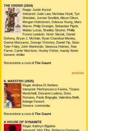
THE ORDER (2024)
Regia: Justin Kurzel
Interpreti: Jude Law, Nicholas Hoult, Tye
Sheridan, Jurnee Smollett, Alison Oliver,
Morgan Holmstrom, Odessa Young, Marc
Maron, Philip Granger, Sebastian Pigott,
Matias Lucas, Bradley Stryker, Phillip
Forest Lewitski, Victor Slezak, Daniel
Doheny, Bryan J. McHale, Ryan Chandoul Wesley,
Geena Meszaros, George Tchortov, Daniel Yip, Sean
Tyler Foley, John Warkentin, Vanessa Holmes, Rae
Farrer, Carter Morrison, Huxley Fisher, mandy fisher
Genere: thriller
Recensione a cura di
The Gaunt
archivio
IL MAESTRO (2025)
Regia: Andrea Di Stefano
Interpreti: Pierfrancesco Favino, Tiziano
Menichelli, Giovanni Ludeno, Dora
Romano, Paolo Briguglia, Valentina Bellè,
Edwige Fenech
Genere: commedia
Recensione a cura di
The Gaunt
A HOUSE OF DYNAMITE
Regia: Kathryn Bigelow
Interpreti: Idris Elba, Rebecca Ferguson,