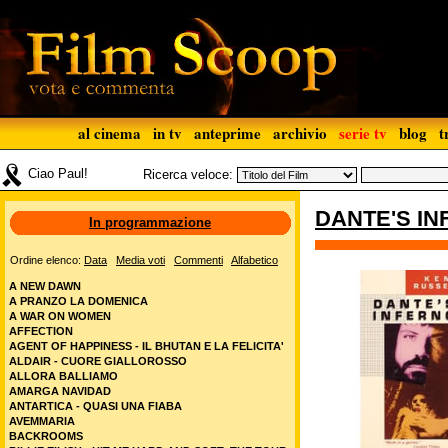
al cinema
in tv
anteprime
archivio
serie tv
blog
t
Ciao Paul!
Ricerca veloce:
DANTE'S I
In programmazione
Ordine elenco:
Data
Media voti
Commenti
Alfabetico
A NEW DAWN
A PRANZO LA DOMENICA
A WAR ON WOMEN
AFFECTION
AGENT OF HAPPINESS - IL BHUTAN E LA FELICITA'
ALDAIR - CUORE GIALLOROSSO
ALLORA BALLIAMO
AMARGA NAVIDAD
ANTARTICA - QUASI UNA FIABA
AVEMMARIA
BACKROOMS