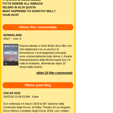
TUTTE INSIEME ALL'ABBAZIA
VELENO IN ALTA QUOTA
WHAT HAPPENED TO DOROTHY BELL?
YOUR HOST
Ultimo film commentato
NOMADLAND
StIwY - voto: 5
Sopravvalutato e furbo ibrido docu-film con
ritmi altalenanti con un pizzico di
femminismo ( le protagoniste principali
sono sostanzialmente tutte donne ). A parte
l'interpretazione della McDormand non c'è
nulla di eclatante, dimenticato dopo 10
minuti dalla visione.
ultimi 20 film commentati
Ultimo post blog
OSCAR 2018
3/6/2018 10:08:03 AM - Kater
Si è celebrata il 4 marzo 2018 la 90° edizione della
Cerimonia degli Oscar, al Dolby Theatre di Los Angeles.
Ecco l'elenco completo degli Oscar 2018, con i relativi