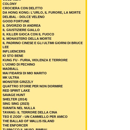
COLONY
CROCIERA CON DELITTO
DA HONG KONG: L'URLO, IL FURORE, LA MORTE
DELIBAL - DOLCE VELENO
GOOD FORTUNE
IL DIVORZIO DI ANDREA
IL GIUSTIZIERE GIALLO
IL KILLER GIOCA CON IL FUOCO
IL MONASTERO DELLA MORTE
IL PADRINO CINESE E GLI ULTIMI GIORNI DI BRUCE
LEE
INFLUENCERS
IO STO BENE
KUNG FU - FURIA, VIOLENZA E TERRORE
L'UOMO DI PECHINO
MADBALL
MAI FIDARSI DI MIO MARITO
MK ULTRA
MONSTER GRIZZLY
QUATTRO STORIE PER NON DORMIRE
RED SPIRIT LAKE
SAVAGE HUNT
SHELTER (2014)
SING SING (2023)
SVANITA NEL NULLA
TAYANG: IL TERRORE DELLA CINA
TEO E ZODI' - UN CAMMELLO PER AMICO
THE BALLAD OF WALLIS ISLAND
THE ENFORCER
TI SPACCO IL MUSO, BIMBA!