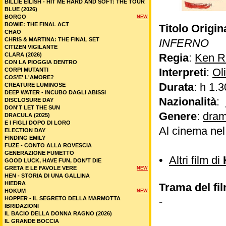
BILLIE EILISH - HIT ME HARD AND SOFT: THE TOUR
BLUE (2026)
BORGO
NEW
BOWIE: THE FINAL ACT
Titolo Origin
CHAO
CHRIS & MARTINA: THE FINAL SET
INFERNO
CITIZEN VIGILANTE
CLARA (2026)
Regia
:
Ken R
CON LA PIOGGIA DENTRO
Interpreti
:
Ol
CORPI MUTANTI
COS'E' L'AMORE?
Durata
: h 1.3
CREATURE LUMINOSE
DEEP WATER - INCUBO DAGLI ABISSI
Nazionalità
:
DISCLOSURE DAY
DON'T LET THE SUN
Genere
:
dram
DRACULA (2025)
E I FIGLI DOPO DI LORO
Al cinema ne
ELECTION DAY
FINDING EMILY
FUZE - CONTO ALLA ROVESCIA
GENERAZIONE FUMETTO
•
Altri film di
GOOD LUCK, HAVE FUN, DON’T DIE
GRETA E LE FAVOLE VERE
NEW
HEN - STORIA DI UNA GALLINA
HIEDRA
Trama del fil
HOKUM
NEW
HOPPER - IL SEGRETO DELLA MARMOTTA
-
IBRIDAZIONI
IL BACIO DELLA DONNA RAGNO (2026)
IL GRANDE BOCCIA