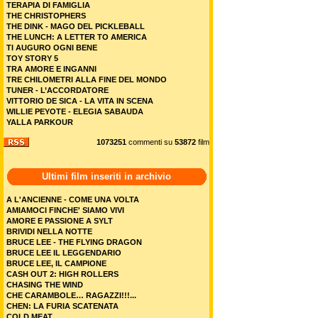
TERAPIA DI FAMIGLIA
THE CHRISTOPHERS
THE DINK - MAGO DEL PICKLEBALL
THE LUNCH: A LETTER TO AMERICA
TI AUGURO OGNI BENE
TOY STORY 5
TRA AMORE E INGANNI
TRE CHILOMETRI ALLA FINE DEL MONDO
TUNER - L’ACCORDATORE
VITTORIO DE SICA - LA VITA IN SCENA
WILLIE PEYOTE - ELEGIA SABAUDA
YALLA PARKOUR
1073251
commenti su
53872
film
Ultimi film inseriti in archivio
A L'ANCIENNE - COME UNA VOLTA
AMIAMOCI FINCHE' SIAMO VIVI
AMORE E PASSIONE A SYLT
BRIVIDI NELLA NOTTE
BRUCE LEE - THE FLYING DRAGON
BRUCE LEE IL LEGGENDARIO
BRUCE LEE, IL CAMPIONE
CASH OUT 2: HIGH ROLLERS
CHASING THE WIND
CHE CARAMBOLE… RAGAZZI!!!...
CHEN: LA FURIA SCATENATA
COLD MEAT