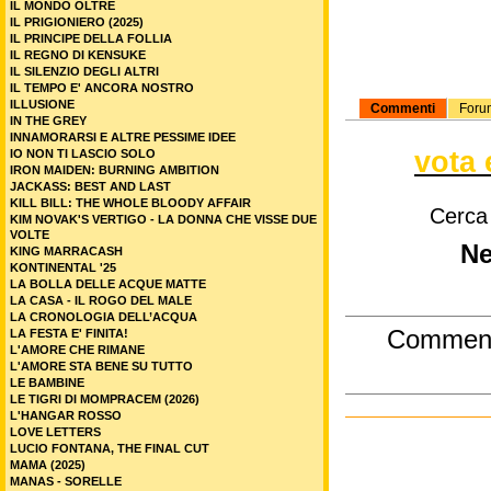
IL MONDO OLTRE
IL PRIGIONIERO (2025)
IL PRINCIPE DELLA FOLLIA
IL REGNO DI KENSUKE
IL SILENZIO DEGLI ALTRI
IL TEMPO E' ANCORA NOSTRO
ILLUSIONE
Commenti
Foru
IN THE GREY
INNAMORARSI E ALTRE PESSIME IDEE
vota 
IO NON TI LASCIO SOLO
IRON MAIDEN: BURNING AMBITION
JACKASS: BEST AND LAST
KILL BILL: THE WHOLE BLOODY AFFAIR
Cerca
KIM NOVAK'S VERTIGO - LA DONNA CHE VISSE DUE
VOLTE
Ne
KING MARRACASH
KONTINENTAL '25
LA BOLLA DELLE ACQUE MATTE
LA CASA - IL ROGO DEL MALE
LA CRONOLOGIA DELL’ACQUA
Commen
LA FESTA E' FINITA!
L'AMORE CHE RIMANE
L'AMORE STA BENE SU TUTTO
LE BAMBINE
LE TIGRI DI MOMPRACEM (2026)
L'HANGAR ROSSO
LOVE LETTERS
LUCIO FONTANA, THE FINAL CUT
MAMA (2025)
MANAS - SORELLE