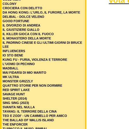
vota 
COLONY
CROCIERA CON DELITTO
DA HONG KONG: L'URLO, IL FURORE, LA MORTE
DELIBAL - DOLCE VELENO
GOOD FORTUNE
IL DIVORZIO DI ANDREA
IL GIUSTIZIERE GIALLO
IL KILLER GIOCA CON IL FUOCO
IL MONASTERO DELLA MORTE
IL PADRINO CINESE E GLI ULTIMI GIORNI DI BRUCE
LEE
INFLUENCERS
IO STO BENE
KUNG FU - FURIA, VIOLENZA E TERRORE
L'UOMO DI PECHINO
MADBALL
MAI FIDARSI DI MIO MARITO
MK ULTRA
MONSTER GRIZZLY
QUATTRO STORIE PER NON DORMIRE
RED SPIRIT LAKE
SAVAGE HUNT
SHELTER (2014)
SING SING (2023)
SVANITA NEL NULLA
TAYANG: IL TERRORE DELLA CINA
TEO E ZODI' - UN CAMMELLO PER AMICO
THE BALLAD OF WALLIS ISLAND
THE ENFORCER
TI SPACCO IL MUSO, BIMBA!