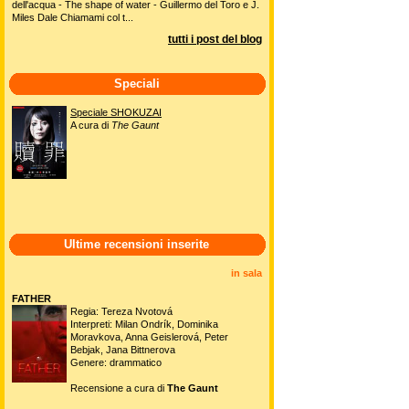
dell'acqua - The shape of water - Guillermo del Toro e J.
Miles Dale Chiamami col t...
tutti i post del blog
Speciali
Speciale SHOKUZAI
A cura di
The Gaunt
Ultime recensioni inserite
in sala
FATHER
Regia: Tereza Nvotová
Interpreti: Milan Ondrík, Dominika
Moravkova, Anna Geislerová, Peter
Bebjak, Jana Bittnerova
Genere: drammatico
Recensione a cura di
The Gaunt