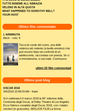
TUTTE INSIEME ALL'ABBAZIA
VELENO IN ALTA QUOTA
WHAT HAPPENED TO DOROTHY BELL?
YOUR HOST
Ultimo film commentato
L'ARMINUTA
bleck - voto: 8
Tocca le corde del cuore, una delle
violenze più violente (a livello emotivo) che
può essere fatta nei confronti di un
adolescente, raccontata con poesia. Se ci
si immedesima, si sta male. Commuove
ultimi 20 film commentati
Ultimo post blog
OSCAR 2018
3/6/2018 10:08:03 AM - Kater
Si è celebrata il 4 marzo 2018 la 90° edizione della
Cerimonia degli Oscar, al Dolby Theatre di Los Angeles.
Ecco l'elenco completo degli Oscar 2018, con i relativi
vincitori (in grassetto). MIGLIOR FILM La forma