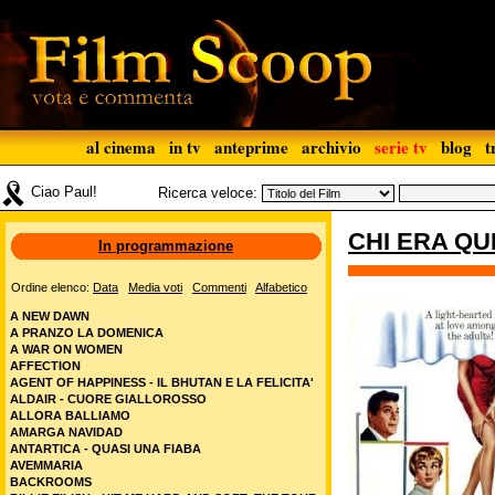
al cinema
in tv
anteprime
archivio
serie tv
blog
t
Ciao Paul!
Ricerca veloce:
CHI ERA Q
In programmazione
Ordine elenco:
Data
Media voti
Commenti
Alfabetico
A NEW DAWN
A PRANZO LA DOMENICA
A WAR ON WOMEN
AFFECTION
AGENT OF HAPPINESS - IL BHUTAN E LA FELICITA'
ALDAIR - CUORE GIALLOROSSO
ALLORA BALLIAMO
AMARGA NAVIDAD
ANTARTICA - QUASI UNA FIABA
AVEMMARIA
BACKROOMS