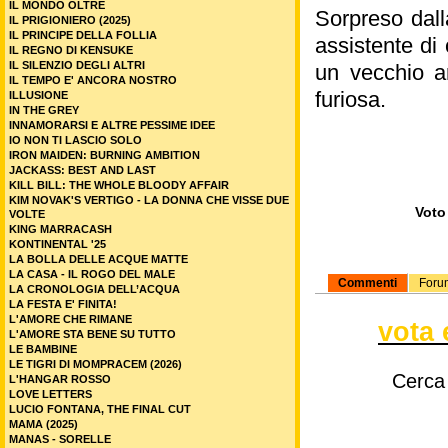
IL MONDO OLTRE
Sorpreso dall
IL PRIGIONIERO (2025)
IL PRINCIPE DELLA FOLLIA
assistente di
IL REGNO DI KENSUKE
IL SILENZIO DEGLI ALTRI
un vecchio am
IL TEMPO E' ANCORA NOSTRO
furiosa.
ILLUSIONE
IN THE GREY
INNAMORARSI E ALTRE PESSIME IDEE
IO NON TI LASCIO SOLO
IRON MAIDEN: BURNING AMBITION
JACKASS: BEST AND LAST
KILL BILL: THE WHOLE BLOODY AFFAIR
KIM NOVAK'S VERTIGO - LA DONNA CHE VISSE DUE
Voto 
VOLTE
KING MARRACASH
KONTINENTAL '25
LA BOLLA DELLE ACQUE MATTE
LA CASA - IL ROGO DEL MALE
Commenti
Foru
LA CRONOLOGIA DELL’ACQUA
LA FESTA E' FINITA!
L'AMORE CHE RIMANE
vota 
L'AMORE STA BENE SU TUTTO
LE BAMBINE
LE TIGRI DI MOMPRACEM (2026)
Cerca
L'HANGAR ROSSO
LOVE LETTERS
LUCIO FONTANA, THE FINAL CUT
MAMA (2025)
MANAS - SORELLE