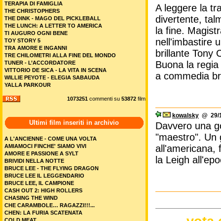
TERAPIA DI FAMIGLIA
A leggere la t
THE CHRISTOPHERS
divertente, talm
THE DINK - MAGO DEL PICKLEBALL
THE LUNCH: A LETTER TO AMERICA
la fine. Magist
TI AUGURO OGNI BENE
nell'imbastire 
TOY STORY 5
TRA AMORE E INGANNI
brillante Tony 
TRE CHILOMETRI ALLA FINE DEL MONDO
Buona la regia 
TUNER - L’ACCORDATORE
VITTORIO DE SICA - LA VITA IN SCENA
a commedia bri
WILLIE PEYOTE - ELEGIA SABAUDA
YALLA PARKOUR
1073251
commenti su
53872
film
kowalsky
@ 29/1
Ultimi film inseriti in archivio
Davvero una go
"maestro". Un 
A L'ANCIENNE - COME UNA VOLTA
AMIAMOCI FINCHE' SIAMO VIVI
all'americana, f
AMORE E PASSIONE A SYLT
la Leigh all'ep
BRIVIDI NELLA NOTTE
BRUCE LEE - THE FLYING DRAGON
BRUCE LEE IL LEGGENDARIO
BRUCE LEE, IL CAMPIONE
CASH OUT 2: HIGH ROLLERS
CHASING THE WIND
CHE CARAMBOLE… RAGAZZI!!!...
CHEN: LA FURIA SCATENATA
COLD MEAT