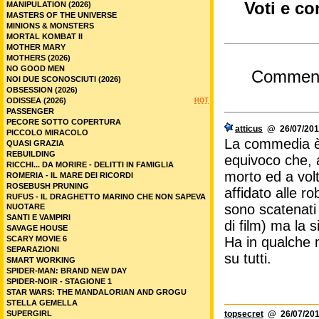
Voti e co
MANIPULATION (2026)
MASTERS OF THE UNIVERSE
MINIONS & MONSTERS
MORTAL KOMBAT II
MOTHER MARY
MOTHERS (2026)
NO GOOD MEN
Commen
NOI DUE SCONOSCIUTI (2026)
OBSESSION (2026)
ODISSEA (2026)
HOT
PASSENGER
PECORE SOTTO COPERTURA
atticus
@ 26/07/2011
PICCOLO MIRACOLO
La commedia è
QUASI GRAZIA
REBUILDING
equivoco che, a
RICCHI... DA MORIRE - DELITTI IN FAMIGLIA
morto ed a vol
ROMERIA - IL MARE DEI RICORDI
ROSEBUSH PRUNING
affidato alle ro
RUFUS - IL DRAGHETTO MARINO CHE NON SAPEVA
sono scatenati
NUOTARE
SANTI E VAMPIRI
di film) ma la
SAVAGE HOUSE
SCARY MOVIE 6
Ha in qualche 
SEPARAZIONI
su tutti.
SMART WORKING
SPIDER-MAN: BRAND NEW DAY
SPIDER-NOIR - STAGIONE 1
STAR WARS: THE MANDALORIAN AND GROGU
STELLA GEMELLA
SUPERGIRL
topsecret
@ 26/07/201