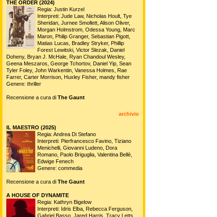
THE ORDER (2024)
Regia: Justin Kurzel
Interpreti: Jude Law, Nicholas Hoult, Tye
Sheridan, Jurnee Smollett, Alison Oliver,
Morgan Holmstrom, Odessa Young, Marc
Maron, Philip Granger, Sebastian Pigott,
Matias Lucas, Bradley Stryker, Phillip
Forest Lewitski, Victor Slezak, Daniel
Doheny, Bryan J. McHale, Ryan Chandoul Wesley,
Geena Meszaros, George Tchortov, Daniel Yip, Sean
Tyler Foley, John Warkentin, Vanessa Holmes, Rae
Farrer, Carter Morrison, Huxley Fisher, mandy fisher
Genere: thriller
Recensione a cura di
The Gaunt
archivio
IL MAESTRO (2025)
Regia: Andrea Di Stefano
Interpreti: Pierfrancesco Favino, Tiziano
Menichelli, Giovanni Ludeno, Dora
Romano, Paolo Briguglia, Valentina Bellè,
Edwige Fenech
Genere: commedia
Recensione a cura di
The Gaunt
A HOUSE OF DYNAMITE
Regia: Kathryn Bigelow
Interpreti: Idris Elba, Rebecca Ferguson,
Gabriel Basso, Jared Harris, Tracy Letts,