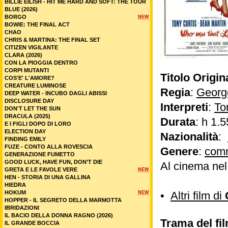
BILLIE EILISH - HIT ME HARD AND SOFT: THE TOUR
BLUE (2026)
BORGO
NEW
BOWIE: THE FINAL ACT
CHAO
CHRIS & MARTINA: THE FINAL SET
CITIZEN VIGILANTE
CLARA (2026)
CON LA PIOGGIA DENTRO
CORPI MUTANTI
Titolo Origin
COS'E' L'AMORE?
CREATURE LUMINOSE
Regia
:
Georg
DEEP WATER - INCUBO DAGLI ABISSI
DISCLOSURE DAY
Interpreti
:
To
DON'T LET THE SUN
DRACULA (2025)
Durata
: h 1.5
E I FIGLI DOPO DI LORO
ELECTION DAY
Nazionalità
:
FINDING EMILY
FUZE - CONTO ALLA ROVESCIA
Genere
:
com
GENERAZIONE FUMETTO
GOOD LUCK, HAVE FUN, DON’T DIE
Al cinema nel
GRETA E LE FAVOLE VERE
NEW
HEN - STORIA DI UNA GALLINA
HIEDRA
HOKUM
•
Altri film di
NEW
HOPPER - IL SEGRETO DELLA MARMOTTA
IBRIDAZIONI
IL BACIO DELLA DONNA RAGNO (2026)
Trama del fi
IL GRANDE BOCCIA