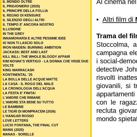
Al cinema ne
IL MONDO OLTRE
IL PRIGIONIERO (2025)
IL PRINCIPE DELLA FOLLIA
IL REGNO DI KENSUKE
•
Altri film di
IL SILENZIO DEGLI ALTRI
IL TEMPO E' ANCORA NOSTRO
ILLUSIONE
IN THE GREY
Trama del fil
INNAMORARSI E ALTRE PESSIME IDEE
Stoccolma, a
IO NON TI LASCIO SOLO
IRON MAIDEN: BURNING AMBITION
campagna elet
JACKASS: BEST AND LAST
KILL BILL: THE WHOLE BLOODY AFFAIR
i social-democ
KIM NOVAK'S VERTIGO - LA DONNA CHE VISSE DUE
VOLTE
detective Jo
KING MARRACASH
KONTINENTAL '25
risvolti inatt
LA BOLLA DELLE ACQUE MATTE
LA CASA - IL ROGO DEL MALE
giovanili, si
LA CRONOLOGIA DELL’ACQUA
appartamenti p
LA FESTA E' FINITA!
L'AMORE CHE RIMANE
con le ragaz
L'AMORE STA BENE SU TUTTO
LE BAMBINE
recluta giova
LE TIGRI DI MOMPRACEM (2026)
L'HANGAR ROSSO
mondo spietat
LOVE LETTERS
LUCIO FONTANA, THE FINAL CUT
MAMA (2025)
MANAS - SORELLE