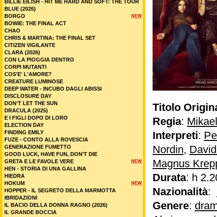
BILLIE EILISH - HIT ME HARD AND SOFT: THE TOUR
BLUE (2026)
BORGO
NEW
BOWIE: THE FINAL ACT
CHAO
CHRIS & MARTINA: THE FINAL SET
CITIZEN VIGILANTE
CLARA (2026)
CON LA PIOGGIA DENTRO
CORPI MUTANTI
COS'E' L'AMORE?
CREATURE LUMINOSE
DEEP WATER - INCUBO DAGLI ABISSI
DISCLOSURE DAY
DON'T LET THE SUN
Titolo Origin
DRACULA (2025)
E I FIGLI DOPO DI LORO
Regia
:
Mikae
ELECTION DAY
FINDING EMILY
Interpreti
:
Pe
FUZE - CONTO ALLA ROVESCIA
Nordin
,
David
GENERAZIONE FUMETTO
GOOD LUCK, HAVE FUN, DON’T DIE
Magnus Krep
GRETA E LE FAVOLE VERE
NEW
HEN - STORIA DI UNA GALLINA
Durata
: h 2.2
HIEDRA
HOKUM
NEW
Nazionalità
:
HOPPER - IL SEGRETO DELLA MARMOTTA
IBRIDAZIONI
Genere
:
dram
IL BACIO DELLA DONNA RAGNO (2026)
IL GRANDE BOCCIA