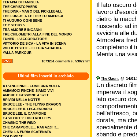
TERAPIA DI FAMIGLIA
Il lato oscuro 
THE CHRISTOPHERS
lavoro d'esord
THE DINK - MAGO DEL PICKLEBALL
THE LUNCH: A LETTER TO AMERICA
dietro la macch
TI AUGURO OGNI BENE
riuscendo ad i
TOY STORY 5
TRA AMORE E INGANNI
avvicina alle 
TRE CHILOMETRI ALLA FINE DEL MONDO
Atmosfera fred
TUNER - L’ACCORDATORE
VITTORIO DE SICA - LA VITA IN SCENA
completano il t
WILLIE PEYOTE - ELEGIA SABAUDA
YALLA PARKOUR
Merita una visi
1073251
commenti su
53872
film
Ultimi film inseriti in archivio
The Gaunt
@ 14/01/2
Un discreto fil
A L'ANCIENNE - COME UNA VOLTA
AMIAMOCI FINCHE' SIAMO VIVI
imperava il so
AMORE E PASSIONE A SYLT
lato oscuro dov
BRIVIDI NELLA NOTTE
BRUCE LEE - THE FLYING DRAGON
comportamenti p
BRUCE LEE IL LEGGENDARIO
bell'affresco, 
BRUCE LEE, IL CAMPIONE
CASH OUT 2: HIGH ROLLERS
dorata, ma che 
CHASING THE WIND
specialmente dei
CHE CARAMBOLE… RAGAZZI!!!...
CHEN: LA FURIA SCATENATA
sbando e preda 
COLD MEAT