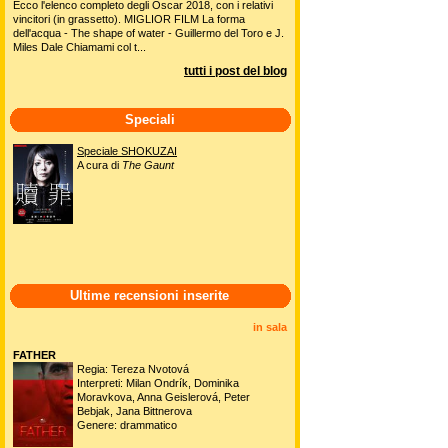
Ecco l'elenco completo degli Oscar 2018, con i relativi
vincitori (in grassetto). MIGLIOR FILM La forma
dell'acqua - The shape of water - Guillermo del Toro e J.
Miles Dale Chiamami col t...
tutti i post del blog
Speciali
Speciale SHOKUZAI
A cura di
The Gaunt
Ultime recensioni inserite
in sala
FATHER
Regia: Tereza Nvotová
Interpreti: Milan Ondrík, Dominika
Moravkova, Anna Geislerová, Peter
Bebjak, Jana Bittnerova
Genere: drammatico