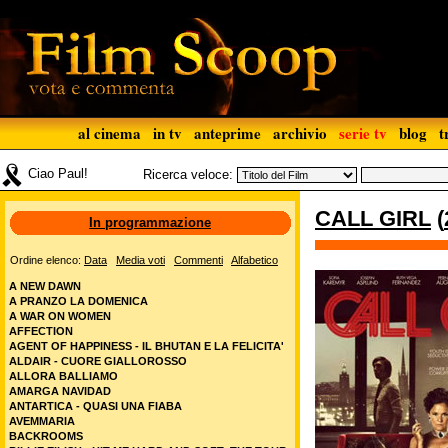
al cinema
in tv
anteprime
archivio
serie tv
blog
t
Ciao Paul!
Ricerca veloce:
CALL GIRL
(
In programmazione
Ordine elenco:
Data
Media voti
Commenti
Alfabetico
A NEW DAWN
A PRANZO LA DOMENICA
A WAR ON WOMEN
AFFECTION
AGENT OF HAPPINESS - IL BHUTAN E LA FELICITA'
ALDAIR - CUORE GIALLOROSSO
ALLORA BALLIAMO
AMARGA NAVIDAD
ANTARTICA - QUASI UNA FIABA
AVEMMARIA
BACKROOMS