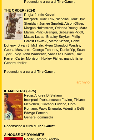
Recensione a cura di
The Gaunt
THE ORDER (2024)
Regia: Justin Kurzel
Interpreti: Jude Law, Nicholas Hoult, Tye
Sheridan, Jurnee Smollett, Alison Oliver,
Morgan Holmstrom, Odessa Young, Marc
Maron, Philip Granger, Sebastian Pigott,
Matias Lucas, Bradley Stryker, Phillip
Forest Lewitski, Victor Slezak, Daniel
Doheny, Bryan J. McHale, Ryan Chandoul Wesley,
Geena Meszaros, George Tchortov, Daniel Yip, Sean
Tyler Foley, John Warkentin, Vanessa Holmes, Rae
Farrer, Carter Morrison, Huxley Fisher, mandy fisher
Genere: thriller
Recensione a cura di
The Gaunt
archivio
IL MAESTRO (2025)
Regia: Andrea Di Stefano
Interpreti: Pierfrancesco Favino, Tiziano
Menichelli, Giovanni Ludeno, Dora
Romano, Paolo Briguglia, Valentina Bellè,
Edwige Fenech
Genere: commedia
Recensione a cura di
The Gaunt
A HOUSE OF DYNAMITE
Regia: Kathryn Bigelow