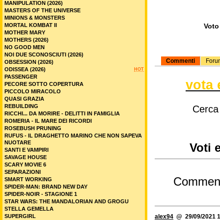
MANIPULATION (2026)
MASTERS OF THE UNIVERSE
MINIONS & MONSTERS
MORTAL KOMBAT II
Voto 
MOTHER MARY
MOTHERS (2026)
NO GOOD MEN
NOI DUE SCONOSCIUTI (2026)
Commenti
Foru
OBSESSION (2026)
ODISSEA (2026)
HOT
PASSENGER
vota 
PECORE SOTTO COPERTURA
PICCOLO MIRACOLO
QUASI GRAZIA
REBUILDING
Cerca
RICCHI... DA MORIRE - DELITTI IN FAMIGLIA
ROMERIA - IL MARE DEI RICORDI
ROSEBUSH PRUNING
RUFUS - IL DRAGHETTO MARINO CHE NON SAPEVA
NUOTARE
Voti 
SANTI E VAMPIRI
SAVAGE HOUSE
SCARY MOVIE 6
SEPARAZIONI
Commen
SMART WORKING
SPIDER-MAN: BRAND NEW DAY
SPIDER-NOIR - STAGIONE 1
STAR WARS: THE MANDALORIAN AND GROGU
STELLA GEMELLA
SUPERGIRL
alex94
@ 29/09/2021 1