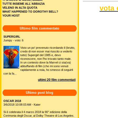
TUTTE INSIEME ALL'ABBAZIA
vota 
VELENO IN ALTA QUOTA
WHAT HAPPENED TO DOROTHY BELL?
YOUR HOST
Ultimo film commentato
SUPERGIRL
Jumpy - voto: 6
Visto un po' prevenuto ricordando il (brutto,
credo di non esser mai riuscito a vederlo
tutto) Supergirl del 1985 e, devo
riconoscere, non l'ho trovato tanto male.
In un contesto dove la Marvel ci sta(va)
abbuffando di film (che mi sono venuti
rapidamente a noia, ho smesso di seguirli
con la fa...
ultimi 20 film commentati
Ultimo post blog
OSCAR 2018
3/6/2018 10:08:03 AM - Kater
Si è celebrata il 4 marzo 2018 la 90° edizione della
Cerimonia degli Oscar, al Dolby Theatre di Los Angeles.