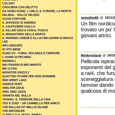
COLONY
CROCIERA CON DELITTO
DA HONG KONG: L'URLO, IL FURORE, LA MORTE
DELIBAL - DOLCE VELENO
gemellino86
@ 18/11/2
GOOD FORTUNE
Un film nordico
IL DIVORZIO DI ANDREA
IL GIUSTIZIERE GIALLO
trovato un po' 
IL KILLER GIOCA CON IL FUOCO
IL MONASTERO DELLA MORTE
giovani attrici.
IL PADRINO CINESE E GLI ULTIMI GIORNI DI BRUCE
LEE
INFLUENCERS
IO STO BENE
KUNG FU - FURIA, VIOLENZA E TERRORE
MonkeyIsland
@ 28/10/
L'UOMO DI PECHINO
Pellicola ispir
MADBALL
MAI FIDARSI DI MIO MARITO
esponenti del g
MK ULTRA
a rai4, che fun
MONSTER GRIZZLY
QUATTRO STORIE PER NON DORMIRE
sceneggiatura 
RED SPIRIT LAKE
famose dando n
SAVAGE HUNT
SHELTER (2014)
qualcosa di mol
SING SING (2023)
SVANITA NEL NULLA
TAYANG: IL TERRORE DELLA CINA
TEO E ZODI' - UN CAMMELLO PER AMICO
THE BALLAD OF WALLIS ISLAND
THE ENFORCER
TI SPACCO IL MUSO, BIMBA!