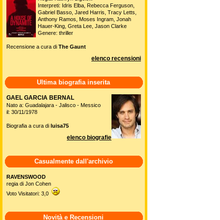
Interpreti: Idris Elba, Rebecca Ferguson,
Gabriel Basso, Jared Harris, Tracy Letts,
Anthony Ramos, Moses Ingram, Jonah
Hauer-King, Greta Lee, Jason Clarke
Genere: thriller
Recensione a cura di
The Gaunt
elenco recensioni
Ultima biografia inserita
GAEL GARCIA BERNAL
Nato a: Guadalajara - Jalisco - Messico
il: 30/11/1978
Biografia a cura di
luisa75
elenco biografie
Casualmente dall'archivio
RAVENSWOOD
regia di Jon Cohen
Voto Visitatori: 3,0
Novità e Recensioni