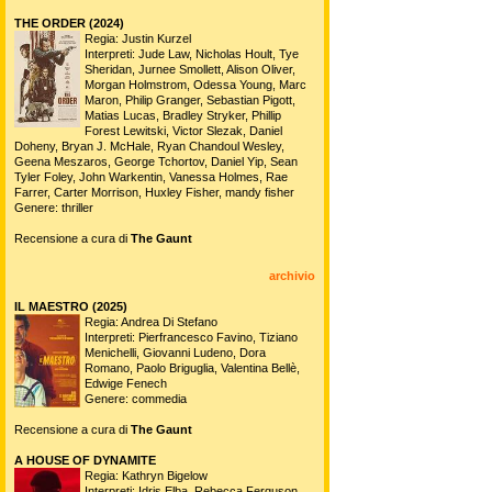
THE ORDER (2024)
Regia: Justin Kurzel
Interpreti: Jude Law, Nicholas Hoult, Tye
Sheridan, Jurnee Smollett, Alison Oliver,
Morgan Holmstrom, Odessa Young, Marc
Maron, Philip Granger, Sebastian Pigott,
Matias Lucas, Bradley Stryker, Phillip
Forest Lewitski, Victor Slezak, Daniel
Doheny, Bryan J. McHale, Ryan Chandoul Wesley,
Geena Meszaros, George Tchortov, Daniel Yip, Sean
Tyler Foley, John Warkentin, Vanessa Holmes, Rae
Farrer, Carter Morrison, Huxley Fisher, mandy fisher
Genere: thriller
Recensione a cura di
The Gaunt
archivio
IL MAESTRO (2025)
Regia: Andrea Di Stefano
Interpreti: Pierfrancesco Favino, Tiziano
Menichelli, Giovanni Ludeno, Dora
Romano, Paolo Briguglia, Valentina Bellè,
Edwige Fenech
Genere: commedia
Recensione a cura di
The Gaunt
A HOUSE OF DYNAMITE
Regia: Kathryn Bigelow
Interpreti: Idris Elba, Rebecca Ferguson,