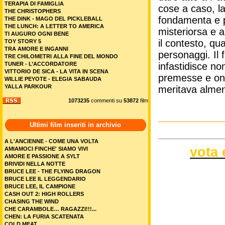
TERAPIA DI FAMIGLIA
cose a caso, la
THE CHRISTOPHERS
fondamenta e p
THE DINK - MAGO DEL PICKLEBALL
THE LUNCH: A LETTER TO AMERICA
misteriorsa e a
TI AUGURO OGNI BENE
il contesto, qua
TOY STORY 5
TRA AMORE E INGANNI
personaggi. Il 
TRE CHILOMETRI ALLA FINE DEL MONDO
TUNER - L’ACCORDATORE
infastidisce n
VITTORIO DE SICA - LA VITA IN SCENA
premesse e one
WILLIE PEYOTE - ELEGIA SABAUDA
YALLA PARKOUR
meritava alme
1073235
commenti su
53872
film
Ultimi film inseriti in archivio
A L'ANCIENNE - COME UNA VOLTA
vota 
AMIAMOCI FINCHE' SIAMO VIVI
AMORE E PASSIONE A SYLT
BRIVIDI NELLA NOTTE
BRUCE LEE - THE FLYING DRAGON
BRUCE LEE IL LEGGENDARIO
BRUCE LEE, IL CAMPIONE
CASH OUT 2: HIGH ROLLERS
CHASING THE WIND
CHE CARAMBOLE… RAGAZZI!!!...
CHEN: LA FURIA SCATENATA
COLD MEAT