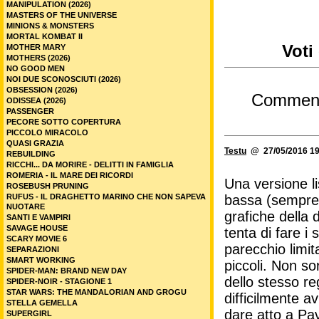
MANIPULATION (2026)
MASTERS OF THE UNIVERSE
MINIONS & MONSTERS
MORTAL KOMBAT II
Voti
MOTHER MARY
MOTHERS (2026)
NO GOOD MEN
NOI DUE SCONOSCIUTI (2026)
OBSESSION (2026)
Commen
ODISSEA (2026)
PASSENGER
PECORE SOTTO COPERTURA
PICCOLO MIRACOLO
QUASI GRAZIA
Testu
@ 27/05/2016 19
REBUILDING
RICCHI... DA MORIRE - DELITTI IN FAMIGLIA
ROMERIA - IL MARE DEI RICORDI
Una versione l
ROSEBUSH PRUNING
RUFUS - IL DRAGHETTO MARINO CHE NON SAPEVA
bassa (sempre m
NUOTARE
grafiche della
SANTI E VAMPIRI
SAVAGE HOUSE
tenta di fare i
SCARY MOVIE 6
parecchio limit
SEPARAZIONI
SMART WORKING
piccoli. Non so
SPIDER-MAN: BRAND NEW DAY
dello stesso re
SPIDER-NOIR - STAGIONE 1
STAR WARS: THE MANDALORIAN AND GROGU
difficilmente 
STELLA GEMELLA
dare atto a Pav
SUPERGIRL