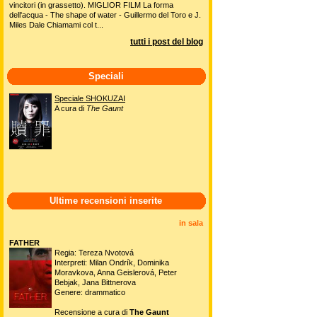
vincitori (in grassetto). MIGLIOR FILM La forma
dell'acqua - The shape of water - Guillermo del Toro e J.
Miles Dale Chiamami col t...
tutti i post del blog
Speciali
Speciale SHOKUZAI
A cura di
The Gaunt
Ultime recensioni inserite
in sala
FATHER
Regia: Tereza Nvotová
Interpreti: Milan Ondrík, Dominika
Moravkova, Anna Geislerová, Peter
Bebjak, Jana Bittnerova
Genere: drammatico
Recensione a cura di
The Gaunt