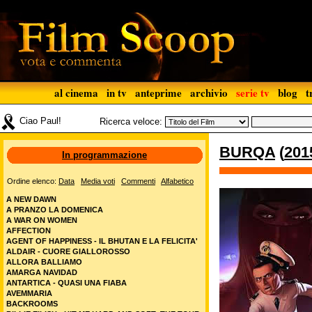
al cinema
in tv
anteprime
archivio
serie tv
blog
t
Ciao Paul!
Ricerca veloce:
BURQA
(
201
In programmazione
Ordine elenco:
Data
Media voti
Commenti
Alfabetico
A NEW DAWN
A PRANZO LA DOMENICA
A WAR ON WOMEN
AFFECTION
AGENT OF HAPPINESS - IL BHUTAN E LA FELICITA'
ALDAIR - CUORE GIALLOROSSO
ALLORA BALLIAMO
AMARGA NAVIDAD
ANTARTICA - QUASI UNA FIABA
AVEMMARIA
BACKROOMS