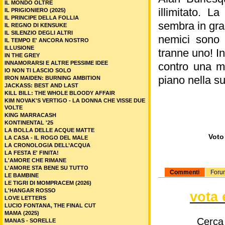
IL MONDO OLTRE
illimitato. L
IL PRIGIONIERO (2025)
IL PRINCIPE DELLA FOLLIA
sembra in grad
IL REGNO DI KENSUKE
IL SILENZIO DEGLI ALTRI
nemici sono d
IL TEMPO E' ANCORA NOSTRO
ILLUSIONE
tranne uno! I
IN THE GREY
INNAMORARSI E ALTRE PESSIME IDEE
contro una mi
IO NON TI LASCIO SOLO
piano nella s
IRON MAIDEN: BURNING AMBITION
JACKASS: BEST AND LAST
KILL BILL: THE WHOLE BLOODY AFFAIR
KIM NOVAK'S VERTIGO - LA DONNA CHE VISSE DUE
VOLTE
KING MARRACASH
KONTINENTAL '25
LA BOLLA DELLE ACQUE MATTE
Voto 
LA CASA - IL ROGO DEL MALE
LA CRONOLOGIA DELL’ACQUA
LA FESTA E' FINITA!
L'AMORE CHE RIMANE
L'AMORE STA BENE SU TUTTO
Commenti
Foru
LE BAMBINE
LE TIGRI DI MOMPRACEM (2026)
L'HANGAR ROSSO
vota 
LOVE LETTERS
LUCIO FONTANA, THE FINAL CUT
MAMA (2025)
Cerca
MANAS - SORELLE