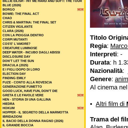
BILLIE EILISH - HIT ME HARD AND SOFT: THE TOUR
BLUE (2026)
BORGO
NEW
BOWIE: THE FINAL ACT
CHAO
CHRIS & MARTINA: THE FINAL SET
CITIZEN VIGILANTE
CLARA (2026)
CON LA PIOGGIA DENTRO
Titolo Origin
CORPI MUTANTI
COS'E' L'AMORE?
Regia
:
Marco
CREATURE LUMINOSE
DEEP WATER - INCUBO DAGLI ABISSI
Interpreti
: -
DISCLOSURE DAY
Durata
: h 1.3
DON'T LET THE SUN
DRACULA (2025)
Nazionalità
:
E I FIGLI DOPO DI LORO
ELECTION DAY
Genere
:
anim
FINDING EMILY
FUZE - CONTO ALLA ROVESCIA
Al cinema ne
GENERAZIONE FUMETTO
GOOD LUCK, HAVE FUN, DON’T DIE
GRETA E LE FAVOLE VERE
NEW
HEN - STORIA DI UNA GALLINA
•
Altri film di
HIEDRA
HOKUM
NEW
HOPPER - IL SEGRETO DELLA MARMOTTA
IBRIDAZIONI
Trama del fi
IL BACIO DELLA DONNA RAGNO (2026)
IL GRANDE BOCCIA
Alan Burlesq