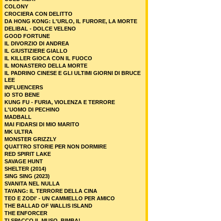
COLONY
CROCIERA CON DELITTO
DA HONG KONG: L'URLO, IL FURORE, LA MORTE
DELIBAL - DOLCE VELENO
GOOD FORTUNE
IL DIVORZIO DI ANDREA
IL GIUSTIZIERE GIALLO
IL KILLER GIOCA CON IL FUOCO
IL MONASTERO DELLA MORTE
IL PADRINO CINESE E GLI ULTIMI GIORNI DI BRUCE
LEE
INFLUENCERS
IO STO BENE
KUNG FU - FURIA, VIOLENZA E TERRORE
L'UOMO DI PECHINO
MADBALL
MAI FIDARSI DI MIO MARITO
MK ULTRA
MONSTER GRIZZLY
QUATTRO STORIE PER NON DORMIRE
RED SPIRIT LAKE
SAVAGE HUNT
SHELTER (2014)
SING SING (2023)
SVANITA NEL NULLA
TAYANG: IL TERRORE DELLA CINA
TEO E ZODI' - UN CAMMELLO PER AMICO
THE BALLAD OF WALLIS ISLAND
THE ENFORCER
TI SPACCO IL MUSO, BIMBA!