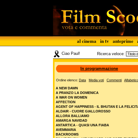
al cinema
in tv
anteprime
Ciao Paul!
Ricerca veloce:
In programmazione
Ordine elenco:
Data
Media voti
Commenti
Alfabetic
A NEW DAWN
A PRANZO LA DOMENICA
A WAR ON WOMEN
AFFECTION
AGENT OF HAPPINESS - IL BHUTAN E LA FELICIT
ALDAIR - CUORE GIALLOROSSO
ALLORA BALLIAMO
AMARGA NAVIDAD
ANTARTICA - QUASI UNA FIABA
AVEMMARIA
BACKROOMS