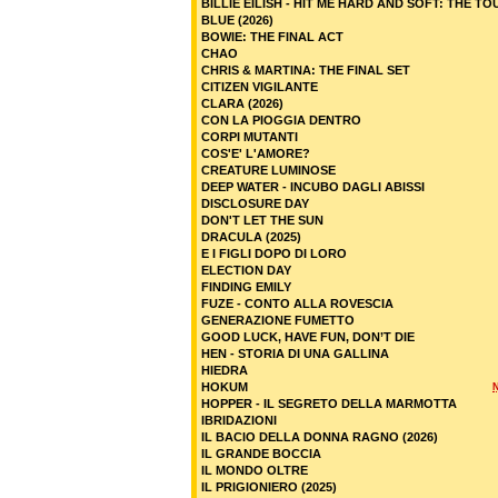
BILLIE EILISH - HIT ME HARD AND SOFT: THE TO
BLUE (2026)
BOWIE: THE FINAL ACT
CHAO
CHRIS & MARTINA: THE FINAL SET
CITIZEN VIGILANTE
CLARA (2026)
CON LA PIOGGIA DENTRO
CORPI MUTANTI
COS'E' L'AMORE?
CREATURE LUMINOSE
DEEP WATER - INCUBO DAGLI ABISSI
DISCLOSURE DAY
DON'T LET THE SUN
DRACULA (2025)
E I FIGLI DOPO DI LORO
ELECTION DAY
FINDING EMILY
FUZE - CONTO ALLA ROVESCIA
GENERAZIONE FUMETTO
GOOD LUCK, HAVE FUN, DON’T DIE
HEN - STORIA DI UNA GALLINA
HIEDRA
HOKUM
HOPPER - IL SEGRETO DELLA MARMOTTA
IBRIDAZIONI
IL BACIO DELLA DONNA RAGNO (2026)
IL GRANDE BOCCIA
IL MONDO OLTRE
IL PRIGIONIERO (2025)