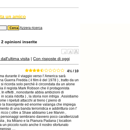
ita un amico
Azzera ricerca
2 opinioni inserite
all'ultima visita
|
Con risposte di oggi
4½ / 10
 ma durante il viaggio verso l' America sarà
na Guerra Fredda ( il film è del 1978 ) , tratto da un
e si ricorda solo perchè è circondata da un alone
 sia il regista Mark Robson che il protagonista
In effetti , nonostante abbia ambizioni di
 in scala ridotta ) , la storia non intriga . Assistiamo
e i ripetuti attacchi al treno ( pieno di
 come la travolgente ed enorme valanga che impiega
imento di una banda terroristica e addirittura con l'
 ricco ( oltre a Shaw abbiamo Lee Marvin ,
ò i personaggi sembrano davvero poco caratterizzati
talia , tra Milano e la Pianura Padana ( location
ha un piccolo ruolo anche il nostro sfortunato
eroso ....