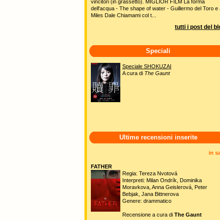
vincitori (in grassetto). MIGLIOR FILM La forma
dell'acqua - The shape of water - Guillermo del Toro e 
Miles Dale Chiamami col t...
tutti i post del b
Speciali
Speciale SHOKUZAI
A cura di
The Gaunt
Ultime recensioni inserite
in s
FATHER
Regia: Tereza Nvotová
Interpreti: Milan Ondrík, Dominika
Moravkova, Anna Geislerová, Peter
Bebjak, Jana Bittnerova
Genere: drammatico
Recensione a cura di
The Gaunt