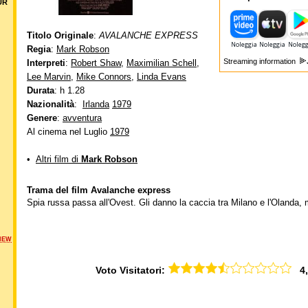
UR
Titolo Originale
:
AVALANCHE EXPRESS
Regia
:
Mark Robson
Streaming information
Interpreti
:
Robert Shaw
,
Maximilian Schell
,
Lee Marvin
,
Mike Connors
,
Linda Evans
Durata
: h 1.28
Nazionalità
:
Irlanda
1979
Genere
:
avventura
Al cinema nel Luglio
1979
•
Altri film di
Mark Robson
Trama del film Avalanche express
Spia russa passa all'Ovest. Gli danno la caccia tra Milano e l'Olanda,
NEW
Voto Visitatori:
4,5