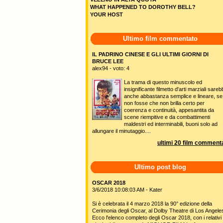
WHAT HAPPENED TO DOROTHY BELL?
YOUR HOST
Ultimo film commentato
IL PADRINO CINESE E GLI ULTIMI GIORNI DI
BRUCE LEE
alex94 - voto: 4
La trama di questo minuscolo ed
insignificante filmetto d'arti marziali sare
anche abbastanza semplice e lineare, se
non fosse che non brilla certo per
coerenza e continuità, appesantita da
scene riempitive e da combattimenti
maldestri ed interminabili, buoni solo ad
allungare il minutaggio....
ultimi 20 film commenta
Ultimo post blog
OSCAR 2018
3/6/2018 10:08:03 AM - Kater
Si è celebrata il 4 marzo 2018 la 90° edizione della
Cerimonia degli Oscar, al Dolby Theatre di Los Angele
Ecco l'elenco completo degli Oscar 2018, con i relativi