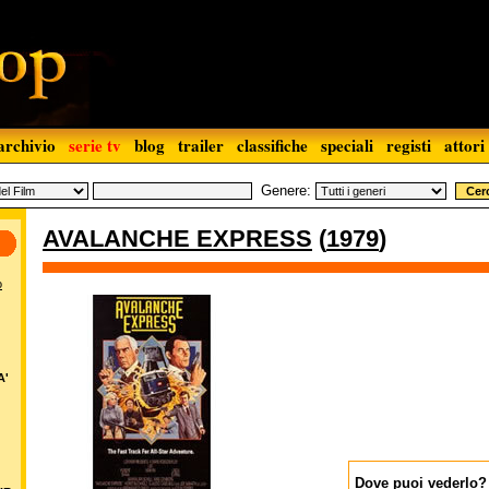
archivio
serie tv
blog
trailer
classifiche
speciali
registi
attori
Genere:
AVALANCHE EXPRESS
(
1979
)
o
A'
Dove puoi vederlo?