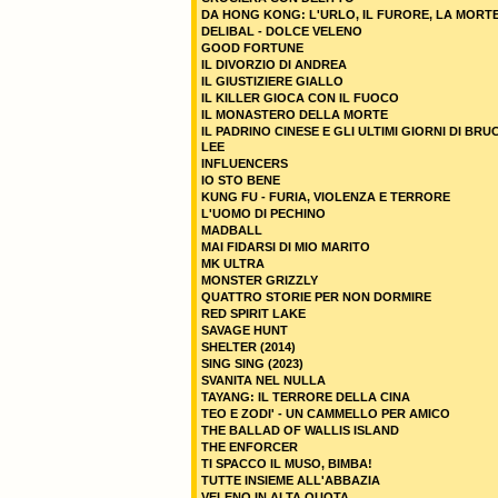
DA HONG KONG: L'URLO, IL FURORE, LA MORT
DELIBAL - DOLCE VELENO
GOOD FORTUNE
IL DIVORZIO DI ANDREA
IL GIUSTIZIERE GIALLO
IL KILLER GIOCA CON IL FUOCO
IL MONASTERO DELLA MORTE
IL PADRINO CINESE E GLI ULTIMI GIORNI DI BRU
LEE
INFLUENCERS
IO STO BENE
KUNG FU - FURIA, VIOLENZA E TERRORE
L'UOMO DI PECHINO
MADBALL
MAI FIDARSI DI MIO MARITO
MK ULTRA
MONSTER GRIZZLY
QUATTRO STORIE PER NON DORMIRE
RED SPIRIT LAKE
SAVAGE HUNT
SHELTER (2014)
SING SING (2023)
SVANITA NEL NULLA
TAYANG: IL TERRORE DELLA CINA
TEO E ZODI' - UN CAMMELLO PER AMICO
THE BALLAD OF WALLIS ISLAND
THE ENFORCER
TI SPACCO IL MUSO, BIMBA!
TUTTE INSIEME ALL'ABBAZIA
VELENO IN ALTA QUOTA