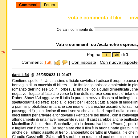
Commenti
Forum
vota e commenta il film
inv
Cerca il commento di:
Voti e commenti su Avalanche express, 
NEW
Pagina
di
1
Commenti:
Tutti
|
|
Con risposte
|
Con nuove risposte d
daniele64
@ 26/05/2023 11:01:07
Contiene spoiler ! - Un altissimo ufficiale sovietico tradisce il proprio paese
bersaglio di un mucchio di killers .... Un thriller spionistico ambientato in pie
romanzo dell' inglese Colin Forbes . E' una pellicola quasi dimenticata , ch
negativo , legato al fatto che verso la fine delle riprese sono morti d' infarto
Robert Shaw ! Ad aggravare il tutto fu pure un mezzo disastro al botteghino . 
spettacolarità ed effetti speciali discreti per l' epoca ( tutti a base di modellini
a piani improbabilissimi , anche con momenti parecchio assurdi o forzati , com
passeggeri ! ) , con decine di morti senza che al di fuori trapeli nulla , o
dieci minuti per arrivare a fondovalle ! Per tacere del finale , con il coinvolg
affondamento di una nave mercantile russa ! Il cast sarebbe anche piuttosto
Maximilian Schell , Horst Buchholtz , più la decorativa Linda Evans ) , per
e tagliati con l' accetta . Da segnalare che il film è in buona parte girato in I
anche dell' ultimo assalto al treno , ambientato peraltro in Olanda ! ) e che 
Claudio Cassinelli . Già dargli 5 sarebbe un regalo ed oggi non mi sento gen