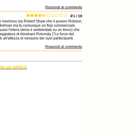
Rispondi al commento
4½ / 10
ione morirono sia Robert Shaw che il povero Robson,
te Hellman ma fu comunque un flop commerciale.
quasi l'intera storia è ambientata su un treno) che
neggiatura di Abraham Polonsky ("Le forze del
è all'altezza di nessuno dei suoi partecipanti.
Rispondi al commento
ita un amico