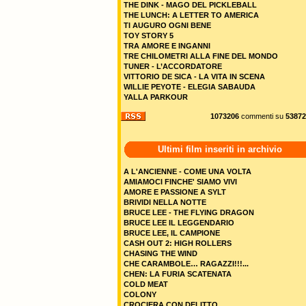
THE DINK - MAGO DEL PICKLEBALL
THE LUNCH: A LETTER TO AMERICA
TI AUGURO OGNI BENE
TOY STORY 5
TRA AMORE E INGANNI
TRE CHILOMETRI ALLA FINE DEL MONDO
TUNER - L’ACCORDATORE
VITTORIO DE SICA - LA VITA IN SCENA
WILLIE PEYOTE - ELEGIA SABAUDA
YALLA PARKOUR
1073206
commenti su
53872
Ultimi film inseriti in archivio
A L'ANCIENNE - COME UNA VOLTA
AMIAMOCI FINCHE' SIAMO VIVI
AMORE E PASSIONE A SYLT
BRIVIDI NELLA NOTTE
BRUCE LEE - THE FLYING DRAGON
BRUCE LEE IL LEGGENDARIO
BRUCE LEE, IL CAMPIONE
CASH OUT 2: HIGH ROLLERS
CHASING THE WIND
CHE CARAMBOLE… RAGAZZI!!!...
CHEN: LA FURIA SCATENATA
COLD MEAT
COLONY
CROCIERA CON DELITTO