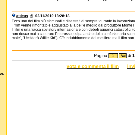
atticus
@ 02/11/2010 13:28:18
Ecco uno dei film più sfortunati e disastrati di sempre: durante la lavoraz
il film venne rimontato e aggiustato alla bell'e meglio dal produttore Mon
Il film è una fiacca spy story internazionale con deboli agganci catastrofici (
non riesce mai a catturare l'interesse, colpa anche della confusionaria sce
male", "Ucciderò Willie Kid"). C'è indubbiamente del mestiere ma il film non 
Pagina
di
1
vota e commenta il film
inv
VA