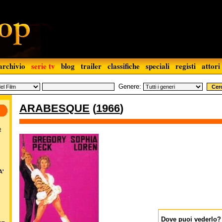
archivio
serie tv
blog
trailer
classifiche
speciali
registi
attori
Genere:
ARABESQUE
(
1966
)
o
A'
Dove puoi vederlo?