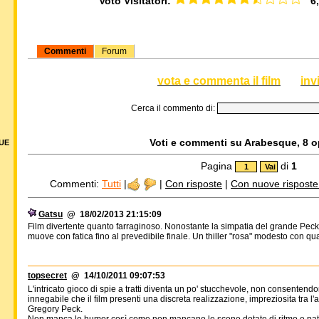
Voto Visitatori:
6,6
Commenti
Forum
vota e commenta il film
inv
Cerca il commento di:
Voti e commenti su Arabesque, 8 op
DUE
Pagina
di
1
Commenti:
Tutti
|
|
Con risposte
|
Con nuove risposte d
Gatsu
@ 18/02/2013 21:15:09
Film divertente quanto farraginoso. Nonostante la simpatia del grande Peck e
muove con fatica fino al prevedibile finale. Un thiller "rosa" modesto con qua
topsecret
@ 14/10/2011 09:07:53
L'intricato gioco di spie a tratti diventa un po' stucchevole, non consenten
innegabile che il film presenti una discreta realizzazione, impreziosita tra 
Gregory Peck.