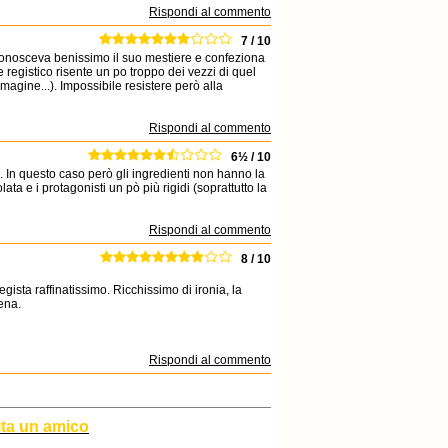
Rispondi al commento
7 / 10
 conosceva benissimo il suo mestiere e confeziona
e registico risente un po troppo dei vezzi di quel
immagine...). Impossibile resistere però alla
Rispondi al commento
6½ / 10
sa. In questo caso però gli ingredienti non hanno la
ata e i protagonisti un pò più rigidi (soprattutto la
Rispondi al commento
8 / 10
ta raffinatissimo. Ricchissimo di ironia, la
ena.
Rispondi al commento
ita un amico