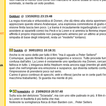
Non manca lo humor così come non mancano le scene dotate di ritmo e pathos
sommato, si merita un voto positivo.
Goldust
@ 13/10/2011 23:15:48
La regia ricercata e virtuosistica di Donen, che dà ritmo alla storia speriment
apprezzare questo strano Arabesque, una esplosiva commistione di giallo-
visione finita lascia ben poco. La trama è incautamente ingarbugliata e i colp
assistere ai siparietti comici tra Peck e la Loren e si ammira la flemma imper
HOT
affinità è proprio impossibile non paragonarlo almeno per un attimo al pre
simpatia di base degli interpreti, resta un "modello" lontano).
Suskis
@ 30/01/2011 10:18:31
Anche io mi sono detto per tutto il film: "ma è uguale a Peter Sellers!"
Comunque, questo filmetto è proprio leggerino e sciocco. Tutto procede fu
confusa dall'altro. La Loren è ovviamente uno spettacolo ma Donen, cercan
fallisca in tutto. L'eleganza della Hepburn resta ancora oggi (mentre gli abit
VA
quel che nell'originale era emozione e suspance, qui diventa soltanto con
l'impressione di prendersi poco sul serio.
Carino il gioco continuo di specchi, vetri e riflessi (anche se in certe parti l'
macchina traballante). Si guarda ma niente di più.
kowalsky
@ 23/09/2010 20:57:40
Sulla scia del delizioso "Sciarada", ma con uno stile patinato in più. Il fil
la Loren in trasferta è più bella che mai.
Notevole la somiglianza fisica di Alan Barden con... Peter Sellers