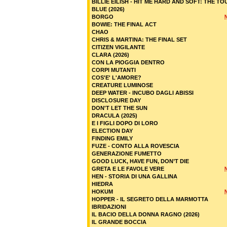
BILLIE EILISH - HIT ME HARD AND SOFT: THE TO
BLUE (2026)
BORGO
BOWIE: THE FINAL ACT
CHAO
CHRIS & MARTINA: THE FINAL SET
CITIZEN VIGILANTE
CLARA (2026)
CON LA PIOGGIA DENTRO
CORPI MUTANTI
COS'E' L'AMORE?
CREATURE LUMINOSE
DEEP WATER - INCUBO DAGLI ABISSI
DISCLOSURE DAY
DON'T LET THE SUN
DRACULA (2025)
E I FIGLI DOPO DI LORO
ELECTION DAY
FINDING EMILY
FUZE - CONTO ALLA ROVESCIA
GENERAZIONE FUMETTO
GOOD LUCK, HAVE FUN, DON’T DIE
GRETA E LE FAVOLE VERE
HEN - STORIA DI UNA GALLINA
HIEDRA
HOKUM
HOPPER - IL SEGRETO DELLA MARMOTTA
IBRIDAZIONI
IL BACIO DELLA DONNA RAGNO (2026)
IL GRANDE BOCCIA