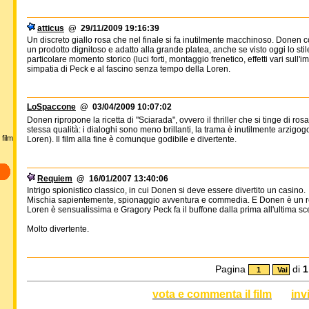
atticus
@ 29/11/2009 19:16:39
Un discreto giallo rosa che nel finale si fa inutilmente macchinoso. Donen
un prodotto dignitoso e adatto alla grande platea, anche se visto oggi lo stil
particolare momento storico (luci forti, montaggio frenetico, effetti vari sull'
simpatia di Peck e al fascino senza tempo della Loren.
LoSpaccone
@ 03/04/2009 10:07:02
Donen ripropone la ricetta di "Sciarada", ovvero il thriller che si tinge di ro
stessa qualità: i dialoghi sono meno brillanti, la trama è inutilmente arzigogol
film
Loren). Il film alla fine è comunque godibile e divertente.
Requiem
@ 16/01/2007 13:40:06
Intrigo spionistico classico, in cui Donen si deve essere divertito un casino.
Mischia sapientemente, spionaggio avventura e commedia. E Donen è un regis
Loren è sensualissima e Gragory Peck fa il buffone dalla prima all'ultima sc
Molto divertente.
Pagina
di
1
vota e commenta il film
inv