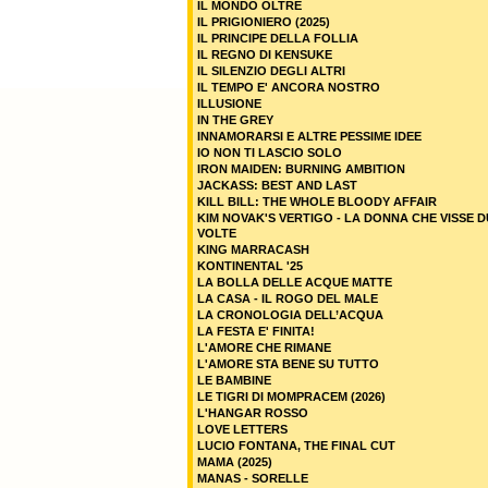
IL MONDO OLTRE
IL PRIGIONIERO (2025)
IL PRINCIPE DELLA FOLLIA
IL REGNO DI KENSUKE
IL SILENZIO DEGLI ALTRI
IL TEMPO E' ANCORA NOSTRO
ILLUSIONE
IN THE GREY
INNAMORARSI E ALTRE PESSIME IDEE
IO NON TI LASCIO SOLO
IRON MAIDEN: BURNING AMBITION
JACKASS: BEST AND LAST
KILL BILL: THE WHOLE BLOODY AFFAIR
KIM NOVAK'S VERTIGO - LA DONNA CHE VISSE 
VOLTE
KING MARRACASH
KONTINENTAL '25
LA BOLLA DELLE ACQUE MATTE
LA CASA - IL ROGO DEL MALE
LA CRONOLOGIA DELL’ACQUA
LA FESTA E' FINITA!
L'AMORE CHE RIMANE
L'AMORE STA BENE SU TUTTO
LE BAMBINE
LE TIGRI DI MOMPRACEM (2026)
L'HANGAR ROSSO
LOVE LETTERS
LUCIO FONTANA, THE FINAL CUT
MAMA (2025)
MANAS - SORELLE