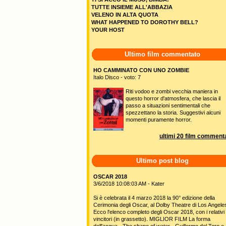
TUTTE INSIEME ALL'ABBAZIA
VELENO IN ALTA QUOTA
WHAT HAPPENED TO DOROTHY BELL?
YOUR HOST
Ultimo film commentato
HO CAMMINATO CON UNO ZOMBIE
Italo Disco - voto: 7
Riti vodoo e zombi vecchia maniera in
questo horror d'atmosfera, che lascia il
passo a situazioni sentimentali che
spezzettano la storia. Suggestivi alcuni
momenti puramente horror.
ultimi 20 film commenta
Ultimo post blog
OSCAR 2018
3/6/2018 10:08:03 AM - Kater
Si è celebrata il 4 marzo 2018 la 90° edizione della
Cerimonia degli Oscar, al Dolby Theatre di Los Angele
Ecco l'elenco completo degli Oscar 2018, con i relativi
vincitori (in grassetto). MIGLIOR FILM La forma
dell'acqua - The shape of water - Guillermo del Toro e 