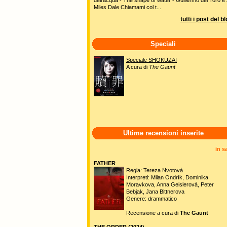
Miles Dale Chiamami col t...
tutti i post del b
Speciali
Speciale SHOKUZAI
A cura di
The Gaunt
Ultime recensioni inserite
in s
FATHER
Regia: Tereza Nvotová
Interpreti: Milan Ondrík, Dominika
Moravkova, Anna Geislerová, Peter
Bebjak, Jana Bittnerova
Genere: drammatico
Recensione a cura di
The Gaunt
THE ORDER (2024)