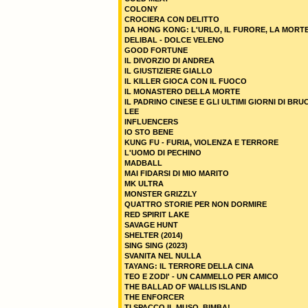
COLONY
CROCIERA CON DELITTO
DA HONG KONG: L'URLO, IL FURORE, LA MORT
DELIBAL - DOLCE VELENO
GOOD FORTUNE
IL DIVORZIO DI ANDREA
IL GIUSTIZIERE GIALLO
IL KILLER GIOCA CON IL FUOCO
IL MONASTERO DELLA MORTE
IL PADRINO CINESE E GLI ULTIMI GIORNI DI BRU
LEE
INFLUENCERS
IO STO BENE
KUNG FU - FURIA, VIOLENZA E TERRORE
L'UOMO DI PECHINO
MADBALL
MAI FIDARSI DI MIO MARITO
MK ULTRA
MONSTER GRIZZLY
QUATTRO STORIE PER NON DORMIRE
RED SPIRIT LAKE
SAVAGE HUNT
SHELTER (2014)
SING SING (2023)
SVANITA NEL NULLA
TAYANG: IL TERRORE DELLA CINA
TEO E ZODI' - UN CAMMELLO PER AMICO
THE BALLAD OF WALLIS ISLAND
THE ENFORCER
TI SPACCO IL MUSO, BIMBA!