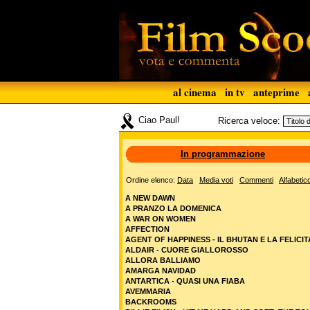
al cinema
in tv
anteprime
Ciao Paul!
Ricerca veloce:
In programmazione
Ordine elenco:
Data
Media voti
Commenti
Alfabetic
A NEW DAWN
A PRANZO LA DOMENICA
A WAR ON WOMEN
AFFECTION
AGENT OF HAPPINESS - IL BHUTAN E LA FELICIT
ALDAIR - CUORE GIALLOROSSO
ALLORA BALLIAMO
AMARGA NAVIDAD
ANTARTICA - QUASI UNA FIABA
AVEMMARIA
BACKROOMS