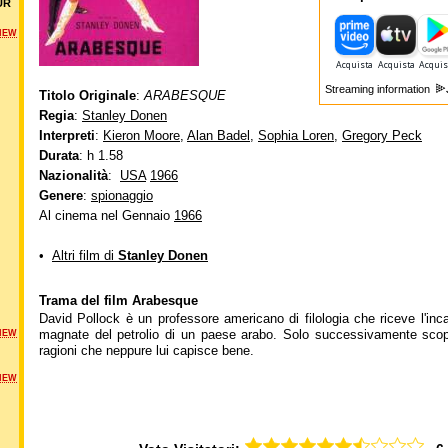
UR
NEW
Streaming information
Titolo Originale
:
ARABESQUE
Regia
:
Stanley Donen
Interpreti
:
Kieron Moore
,
Alan Badel
,
Sophia Loren
,
Gregory Peck
Durata
: h 1.58
Nazionalità
:
USA
1966
Genere
:
spionaggio
Al cinema nel Gennaio
1966
•
Altri film di
Stanley Donen
Trama del film Arabesque
David Pollock è un professore americano di filologia che riceve l'inca
magnate del petrolio di un paese arabo. Solo successivamente scopr
NEW
ragioni che neppure lui capisce bene.
NEW