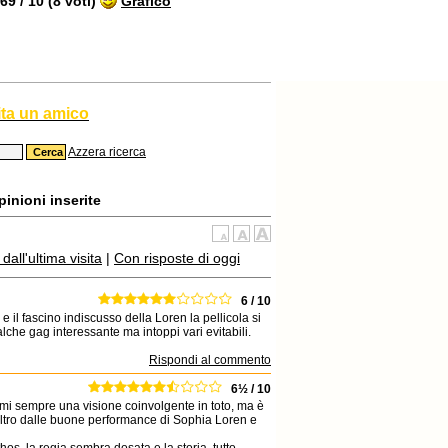
9 / 10 (8 voti)
Grafico
ita un amico
Azzera ricerca
inioni inserite
all'ultima visita
|
Con risposte di oggi
6 / 10
 il fascino indiscusso della Loren la pellicola si
lche gag interessante ma intoppi vari evitabili.
Rispondi al commento
6½ / 10
domi sempre una visione coinvolgente in toto, ma è
l'altro dalle buone performance di Sophia Loren e