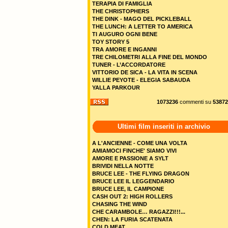
TERAPIA DI FAMIGLIA
THE CHRISTOPHERS
THE DINK - MAGO DEL PICKLEBALL
THE LUNCH: A LETTER TO AMERICA
TI AUGURO OGNI BENE
TOY STORY 5
TRA AMORE E INGANNI
TRE CHILOMETRI ALLA FINE DEL MONDO
TUNER - L’ACCORDATORE
VITTORIO DE SICA - LA VITA IN SCENA
WILLIE PEYOTE - ELEGIA SABAUDA
YALLA PARKOUR
1073236
commenti su
53872
Ultimi film inseriti in archivio
A L'ANCIENNE - COME UNA VOLTA
AMIAMOCI FINCHE' SIAMO VIVI
AMORE E PASSIONE A SYLT
BRIVIDI NELLA NOTTE
BRUCE LEE - THE FLYING DRAGON
BRUCE LEE IL LEGGENDARIO
BRUCE LEE, IL CAMPIONE
CASH OUT 2: HIGH ROLLERS
CHASING THE WIND
CHE CARAMBOLE… RAGAZZI!!!...
CHEN: LA FURIA SCATENATA
COLD MEAT