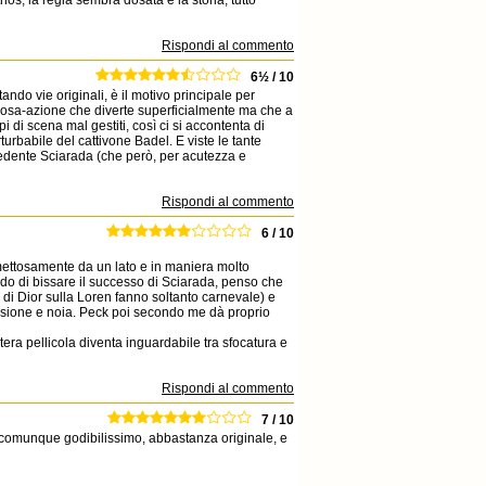
, la regia sembra dosata e la storia, tutto
Rispondi al commento
6½ / 10
ando vie originali, è il motivo principale per
rosa-azione che diverte superficialmente ma che a
i di scena mal gestiti, così ci si accontenta di
turbabile del cattivone Badel. E viste le tante
cedente Sciarada (che però, per acutezza e
Rispondi al commento
6 / 10
mettosamente da un lato e in maniera molto
do di bissare il successo di Sciarada, penso che
i di Dior sulla Loren fanno soltanto carnevale) e
fusione e noia. Peck poi secondo me dà proprio
intera pellicola diventa inguardabile tra sfocatura e
Rispondi al commento
7 / 10
m è comunque godibilissimo, abbastanza originale, e