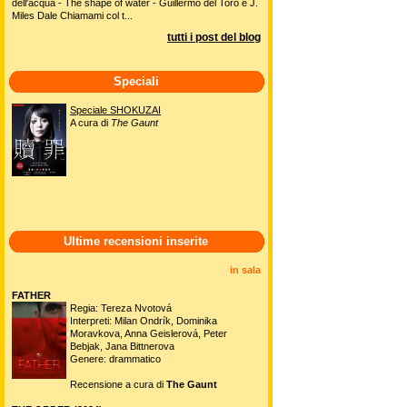
dell'acqua - The shape of water - Guillermo del Toro e J.
Miles Dale Chiamami col t...
tutti i post del blog
Speciali
Speciale SHOKUZAI
A cura di
The Gaunt
Ultime recensioni inserite
in sala
FATHER
Regia: Tereza Nvotová
Interpreti: Milan Ondrík, Dominika
Moravkova, Anna Geislerová, Peter
Bebjak, Jana Bittnerova
Genere: drammatico
Recensione a cura di
The Gaunt