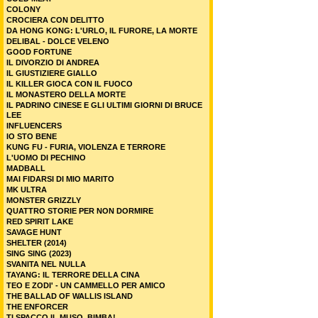
COLONY
CROCIERA CON DELITTO
DA HONG KONG: L'URLO, IL FURORE, LA MORTE
DELIBAL - DOLCE VELENO
GOOD FORTUNE
IL DIVORZIO DI ANDREA
IL GIUSTIZIERE GIALLO
IL KILLER GIOCA CON IL FUOCO
IL MONASTERO DELLA MORTE
IL PADRINO CINESE E GLI ULTIMI GIORNI DI BRUCE
LEE
INFLUENCERS
IO STO BENE
KUNG FU - FURIA, VIOLENZA E TERRORE
L'UOMO DI PECHINO
MADBALL
MAI FIDARSI DI MIO MARITO
MK ULTRA
MONSTER GRIZZLY
QUATTRO STORIE PER NON DORMIRE
RED SPIRIT LAKE
SAVAGE HUNT
SHELTER (2014)
SING SING (2023)
SVANITA NEL NULLA
TAYANG: IL TERRORE DELLA CINA
TEO E ZODI' - UN CAMMELLO PER AMICO
THE BALLAD OF WALLIS ISLAND
THE ENFORCER
TI SPACCO IL MUSO, BIMBA!