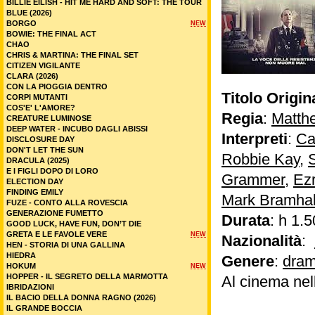
BILLIE EILISH - HIT ME HARD AND SOFT: THE TOUR
BLUE (2026)
BORGO
NEW
BOWIE: THE FINAL ACT
CHAO
CHRIS & MARTINA: THE FINAL SET
CITIZEN VIGILANTE
CLARA (2026)
CON LA PIOGGIA DENTRO
Titolo Origin
CORPI MUTANTI
COS'E' L'AMORE?
Regia
:
Matthe
CREATURE LUMINOSE
DEEP WATER - INCUBO DAGLI ABISSI
Interpreti
:
Ca
DISCLOSURE DAY
DON'T LET THE SUN
Robbie Kay
,
DRACULA (2025)
E I FIGLI DOPO DI LORO
Grammer
,
Ez
ELECTION DAY
FINDING EMILY
Mark Bramhal
FUZE - CONTO ALLA ROVESCIA
GENERAZIONE FUMETTO
Durata
: h 1.5
GOOD LUCK, HAVE FUN, DON’T DIE
GRETA E LE FAVOLE VERE
NEW
Nazionalità
:
HEN - STORIA DI UNA GALLINA
HIEDRA
Genere
:
dram
HOKUM
NEW
HOPPER - IL SEGRETO DELLA MARMOTTA
Al cinema nel
IBRIDAZIONI
IL BACIO DELLA DONNA RAGNO (2026)
IL GRANDE BOCCIA