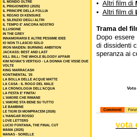
•
Altri film di
IL MONDO OLTRE
IL PRIGIONIERO (2025)
•
Altri film di
IL PRINCIPE DELLA FOLLIA
IL REGNO DI KENSUKE
IL SILENZIO DEGLI ALTRI
IL TEMPO E' ANCORA NOSTRO
Trama del film
ILLUSIONE
IN THE GREY
Dopo essere s
INNAMORARSI E ALTRE PESSIME IDEE
IO NON TI LASCIO SOLO
di dissidenti
IRON MAIDEN: BURNING AMBITION
speranza ai c
JACKASS: BEST AND LAST
KILL BILL: THE WHOLE BLOODY AFFAIR
KIM NOVAK'S VERTIGO - LA DONNA CHE VISSE DUE
VOLTE
KING MARRACASH
KONTINENTAL '25
LA BOLLA DELLE ACQUE MATTE
LA CASA - IL ROGO DEL MALE
Voto 
LA CRONOLOGIA DELL’ACQUA
LA FESTA E' FINITA!
L'AMORE CHE RIMANE
L'AMORE STA BENE SU TUTTO
LE BAMBINE
Commenti
Foru
LE TIGRI DI MOMPRACEM (2026)
L'HANGAR ROSSO
LOVE LETTERS
vota 
LUCIO FONTANA, THE FINAL CUT
MAMA (2025)
MANAS - SORELLE