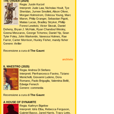
THE ORDER (2024)
Regia: Justin Kurzel
Interpreti: Jude Law, Nicholas Hoult, Tye
Sheridan, Jurnee Smollett, Alison Oliver,
Morgan Holmstrom, Odessa Young, Marc
Maron, Philip Granger, Sebastian Pigott,
Matias Lucas, Bradley Stryker, Phillip
Forest Lewitski, Victor Slezak, Daniel
Doheny, Bryan J. McHale, Ryan Chandoul Wesley,
Geena Meszaros, George Tchortov, Daniel Yip, Sean
Tyler Foley, John Warkentin, Vanessa Holmes, Rae
Farrer, Carter Morrison, Huxley Fisher, mandy fisher
Genere: thriller
Recensione a cura di
The Gaunt
archivio
IL MAESTRO (2025)
Regia: Andrea Di Stefano
Interpreti: Pierfrancesco Favino, Tiziano
Menichelli, Giovanni Ludeno, Dora
Romano, Paolo Briguglia, Valentina Bellè,
Edwige Fenech
Genere: commedia
Recensione a cura di
The Gaunt
A HOUSE OF DYNAMITE
Regia: Kathryn Bigelow
Interpreti: Idris Elba, Rebecca Ferguson,
Gabriel Basso, Jared Harris, Tracy Letts,