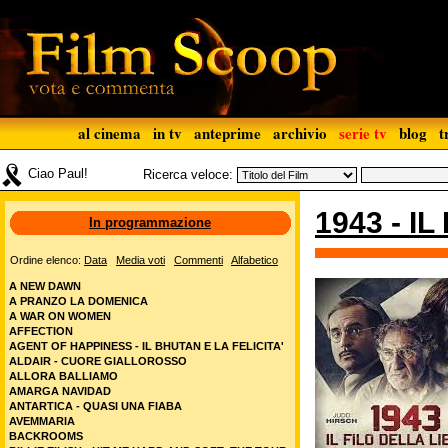
al cinema
in tv
anteprime
archivio
serie tv
blog
t
Ciao Paul!
Ricerca veloce:
1943 - I
In programmazione
Ordine elenco:
Data
Media voti
Commenti
Alfabetico
A NEW DAWN
A PRANZO LA DOMENICA
A WAR ON WOMEN
AFFECTION
AGENT OF HAPPINESS - IL BHUTAN E LA FELICITA'
ALDAIR - CUORE GIALLOROSSO
ALLORA BALLIAMO
AMARGA NAVIDAD
ANTARTICA - QUASI UNA FIABA
AVEMMARIA
BACKROOMS