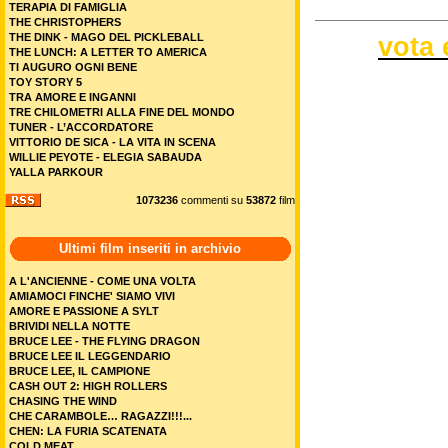
TERAPIA DI FAMIGLIA
THE CHRISTOPHERS
THE DINK - MAGO DEL PICKLEBALL
vota 
THE LUNCH: A LETTER TO AMERICA
TI AUGURO OGNI BENE
TOY STORY 5
TRA AMORE E INGANNI
TRE CHILOMETRI ALLA FINE DEL MONDO
TUNER - L’ACCORDATORE
VITTORIO DE SICA - LA VITA IN SCENA
WILLIE PEYOTE - ELEGIA SABAUDA
YALLA PARKOUR
1073236
commenti su
53872
film
Ultimi film inseriti in archivio
A L'ANCIENNE - COME UNA VOLTA
AMIAMOCI FINCHE' SIAMO VIVI
AMORE E PASSIONE A SYLT
BRIVIDI NELLA NOTTE
BRUCE LEE - THE FLYING DRAGON
BRUCE LEE IL LEGGENDARIO
BRUCE LEE, IL CAMPIONE
CASH OUT 2: HIGH ROLLERS
CHASING THE WIND
CHE CARAMBOLE… RAGAZZI!!!...
CHEN: LA FURIA SCATENATA
COLD MEAT