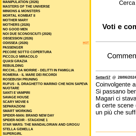
Cerca
MANIPULATION (2026)
MASTERS OF THE UNIVERSE
MINIONS & MONSTERS
MORTAL KOMBAT II
MOTHER MARY
MOTHERS (2026)
Voti e com
NO GOOD MEN
NOI DUE SCONOSCIUTI (2026)
OBSESSION (2026)
ODISSEA (2026)
HOT
PASSENGER
PECORE SOTTO COPERTURA
Commen
PICCOLO MIRACOLO
QUASI GRAZIA
REBUILDING
RICCHI... DA MORIRE - DELITTI IN FAMIGLIA
ROMERIA - IL MARE DEI RICORDI
Setter57
@ 28/06/2024
ROSEBUSH PRUNING
Coinvolgente al
RUFUS - IL DRAGHETTO MARINO CHE NON SAPEVA
NUOTARE
Si passano ben
SANTI E VAMPIRI
Magari ci stava
SAVAGE HOUSE
SCARY MOVIE 6
di certe scene 
SEPARAZIONI
SMART WORKING
un più che suf
SPIDER-MAN: BRAND NEW DAY
SPIDER-NOIR - STAGIONE 1
STAR WARS: THE MANDALORIAN AND GROGU
STELLA GEMELLA
SUPERGIRL