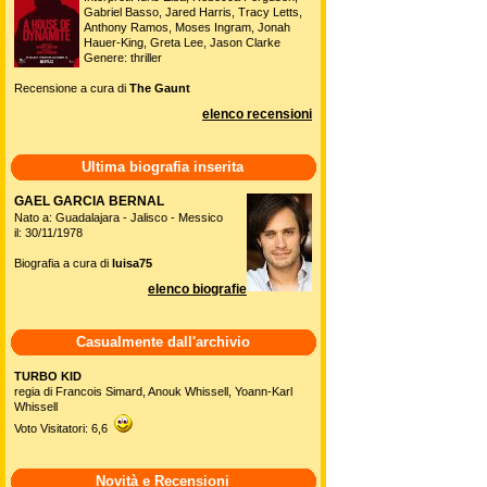
Gabriel Basso, Jared Harris, Tracy Letts,
Anthony Ramos, Moses Ingram, Jonah
Hauer-King, Greta Lee, Jason Clarke
Genere: thriller
Recensione a cura di
The Gaunt
elenco recensioni
Ultima biografia inserita
GAEL GARCIA BERNAL
Nato a: Guadalajara - Jalisco - Messico
il: 30/11/1978
Biografia a cura di
luisa75
elenco biografie
Casualmente dall'archivio
TURBO KID
regia di Francois Simard, Anouk Whissell, Yoann-Karl
Whissell
Voto Visitatori: 6,6
Novità e Recensioni