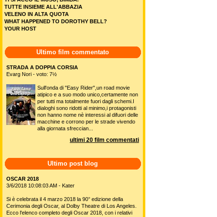
TUTTE INSIEME ALL'ABBAZIA
VELENO IN ALTA QUOTA
WHAT HAPPENED TO DOROTHY BELL?
YOUR HOST
Ultimo film commentato
STRADA A DOPPIA CORSIA
Evarg Nori - voto: 7½
Sull'onda di "Easy Rider",un road movie
atipico e a suo modo unico,certamente non
per tutti ma totalmente fuori dagli schemi.I
dialoghi sono ridotti al minimo,i protagonisti
non hanno nome nè interessi al difuori delle
macchine e corrono per le strade vivendo
alla giornata sfreccian...
ultimi 20 film commentati
Ultimo post blog
OSCAR 2018
3/6/2018 10:08:03 AM - Kater
Si è celebrata il 4 marzo 2018 la 90° edizione della
Cerimonia degli Oscar, al Dolby Theatre di Los Angeles.
Ecco l'elenco completo degli Oscar 2018, con i relativi