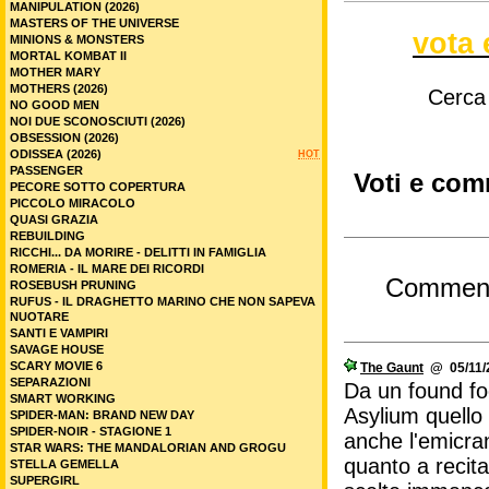
MANIPULATION (2026)
MASTERS OF THE UNIVERSE
vota 
MINIONS & MONSTERS
MORTAL KOMBAT II
MOTHER MARY
MOTHERS (2026)
Cerca
NO GOOD MEN
NOI DUE SCONOSCIUTI (2026)
OBSESSION (2026)
ODISSEA (2026)
HOT
PASSENGER
Voti e comm
PECORE SOTTO COPERTURA
PICCOLO MIRACOLO
QUASI GRAZIA
REBUILDING
RICCHI... DA MORIRE - DELITTI IN FAMIGLIA
ROMERIA - IL MARE DEI RICORDI
Commen
ROSEBUSH PRUNING
RUFUS - IL DRAGHETTO MARINO CHE NON SAPEVA
NUOTARE
SANTI E VAMPIRI
SAVAGE HOUSE
SCARY MOVIE 6
The Gaunt
@ 05/11/2
SEPARAZIONI
Da un found fo
SMART WORKING
Asylium quello
SPIDER-MAN: BRAND NEW DAY
SPIDER-NOIR - STAGIONE 1
anche l'emicran
STAR WARS: THE MANDALORIAN AND GROGU
quanto a recit
STELLA GEMELLA
SUPERGIRL