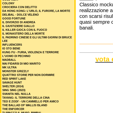
COLONY
Classico mock
CROCIERA CON DELITTO
realizzazione 
DA HONG KONG: L'URLO, IL FURORE, LA MORTE
DELIBAL - DOLCE VELENO
con scarsi risul
GOOD FORTUNE
quasi sempre co
IL DIVORZIO DI ANDREA
IL GIUSTIZIERE GIALLO
banali.
IL KILLER GIOCA CON IL FUOCO
IL MONASTERO DELLA MORTE
IL PADRINO CINESE E GLI ULTIMI GIORNI DI BRUCE
LEE
INFLUENCERS
IO STO BENE
KUNG FU - FURIA, VIOLENZA E TERRORE
L'UOMO DI PECHINO
vota 
MADBALL
MAI FIDARSI DI MIO MARITO
MK ULTRA
MONSTER GRIZZLY
QUATTRO STORIE PER NON DORMIRE
RED SPIRIT LAKE
SAVAGE HUNT
SHELTER (2014)
SING SING (2023)
SVANITA NEL NULLA
TAYANG: IL TERRORE DELLA CINA
TEO E ZODI' - UN CAMMELLO PER AMICO
THE BALLAD OF WALLIS ISLAND
THE ENFORCER
TI SPACCO IL MUSO, BIMBA!