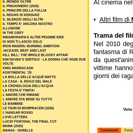
Al cinema nel
IL MONDO OLTRE
IL PRIGIONIERO (2025)
IL PRINCIPE DELLA FOLLIA
IL REGNO DI KENSUKE
•
Altri film di
IL SILENZIO DEGLI ALTRI
IL TEMPO E' ANCORA NOSTRO
ILLUSIONE
IN THE GREY
Trama del fil
INNAMORARSI E ALTRE PESSIME IDEE
IO NON TI LASCIO SOLO
Nel 2010 degl
IRON MAIDEN: BURNING AMBITION
fantasma di R
JACKASS: BEST AND LAST
KILL BILL: THE WHOLE BLOODY AFFAIR
da quest'ani
KIM NOVAK'S VERTIGO - LA DONNA CHE VISSE DUE
VOLTE
vittime hanno
KING MARRACASH
KONTINENTAL '25
giorni dei rag
LA BOLLA DELLE ACQUE MATTE
LA CASA - IL ROGO DEL MALE
LA CRONOLOGIA DELL’ACQUA
LA FESTA E' FINITA!
L'AMORE CHE RIMANE
L'AMORE STA BENE SU TUTTO
LE BAMBINE
LE TIGRI DI MOMPRACEM (2026)
Voto 
L'HANGAR ROSSO
LOVE LETTERS
LUCIO FONTANA, THE FINAL CUT
MAMA (2025)
Commenti
Foru
MANAS - SORELLE