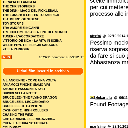
scelte immancab
TERAPIA DI FAMIGLIA
per cui mettere
THE CHRISTOPHERS
THE DINK - MAGO DEL PICKLEBALL
processo alle i
THE LUNCH: A LETTER TO AMERICA
TI AUGURO OGNI BENE
TOY STORY 5
TRA AMORE E INGANNI
TRE CHILOMETRI ALLA FINE DEL MONDO
alex94
@ 02/10/2014 1
TUNER - L’ACCORDATORE
VITTORIO DE SICA - LA VITA IN SCENA
Pessimo mockume
WILLIE PEYOTE - ELEGIA SABAUDA
riserva sorpre
YALLA PARKOUR
da fare si può
1073271
commenti su
53872
film
Abbastanza med
Ultimi film inseriti in archivio
A L'ANCIENNE - COME UNA VOLTA
AMIAMOCI FINCHE' SIAMO VIVI
AMORE E PASSIONE A SYLT
BRIVIDI NELLA NOTTE
BRUCE LEE - THE FLYING DRAGON
ziokartella
@ 06/11/
BRUCE LEE IL LEGGENDARIO
Found Footage d
BRUCE LEE, IL CAMPIONE
CASH OUT 2: HIGH ROLLERS
CHASING THE WIND
CHE CARAMBOLE… RAGAZZI!!!...
CHEN: LA FURIA SCATENATA
marfsime
@ 28/10/201
COLD MEAT