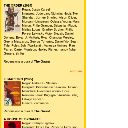
THE ORDER (2024)
Regia: Justin Kurzel
Interpreti: Jude Law, Nicholas Hoult, Tye
Sheridan, Jurnee Smollett, Alison Oliver,
Morgan Holmstrom, Odessa Young, Marc
Maron, Philip Granger, Sebastian Pigott,
Matias Lucas, Bradley Stryker, Phillip
Forest Lewitski, Victor Slezak, Daniel
Doheny, Bryan J. McHale, Ryan Chandoul Wesley,
Geena Meszaros, George Tchortov, Daniel Yip, Sean
Tyler Foley, John Warkentin, Vanessa Holmes, Rae
Farrer, Carter Morrison, Huxley Fisher, mandy fisher
Genere: thriller
Recensione a cura di
The Gaunt
archivio
IL MAESTRO (2025)
Regia: Andrea Di Stefano
Interpreti: Pierfrancesco Favino, Tiziano
Menichelli, Giovanni Ludeno, Dora
Romano, Paolo Briguglia, Valentina Bellè,
Edwige Fenech
Genere: commedia
Recensione a cura di
The Gaunt
A HOUSE OF DYNAMITE
Regia: Kathryn Bigelow
Interpreti: Idris Elba, Rebecca Ferguson,