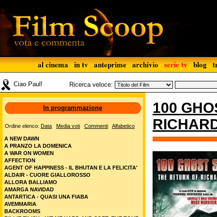
al cinema
in tv
anteprime
archivio
serie tv
blog
t
Ciao Paul!
Ricerca veloce:
100 GHO
In programmazione
RICHAR
Ordine elenco:
Data
Media voti
Commenti
Alfabetico
A NEW DAWN
A PRANZO LA DOMENICA
A WAR ON WOMEN
AFFECTION
AGENT OF HAPPINESS - IL BHUTAN E LA FELICITA'
ALDAIR - CUORE GIALLOROSSO
ALLORA BALLIAMO
AMARGA NAVIDAD
ANTARTICA - QUASI UNA FIABA
AVEMMARIA
BACKROOMS