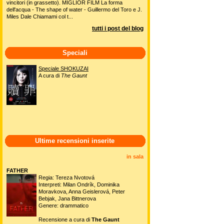
vincitori (in grassetto). MIGLIOR FILM La forma
dell'acqua - The shape of water - Guillermo del Toro e J.
Miles Dale Chiamami col t...
tutti i post del blog
Speciali
Speciale SHOKUZAI
A cura di
The Gaunt
Ultime recensioni inserite
in sala
FATHER
Regia: Tereza Nvotová
Interpreti: Milan Ondrík, Dominika
Moravkova, Anna Geislerová, Peter
Bebjak, Jana Bittnerova
Genere: drammatico
Recensione a cura di
The Gaunt