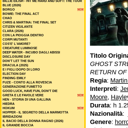
BILLIE EILISH - HIT ME HARD AND SOFT: THE TOUR
BLUE (2026)
BORGO
NEW
BOWIE: THE FINAL ACT
CHAO
CHRIS & MARTINA: THE FINAL SET
CITIZEN VIGILANTE
CLARA (2026)
CON LA PIOGGIA DENTRO
CORPI MUTANTI
COS'E' L'AMORE?
CREATURE LUMINOSE
DEEP WATER - INCUBO DAGLI ABISSI
Titolo Origin
DISCLOSURE DAY
DON'T LET THE SUN
GHOST STRE
DRACULA (2025)
E I FIGLI DOPO DI LORO
RETURN OF
ELECTION DAY
FINDING EMILY
Regia
:
Marti
FUZE - CONTO ALLA ROVESCIA
GENERAZIONE FUMETTO
Interpreti
:
Je
GOOD LUCK, HAVE FUN, DON’T DIE
GRETA E LE FAVOLE VERE
Moore
,
Hayle
NEW
HEN - STORIA DI UNA GALLINA
Durata
: h 1.2
HIEDRA
HOKUM
NEW
Nazionalità
:
HOPPER - IL SEGRETO DELLA MARMOTTA
IBRIDAZIONI
Genere
:
horr
IL BACIO DELLA DONNA RAGNO (2026)
IL GRANDE BOCCIA